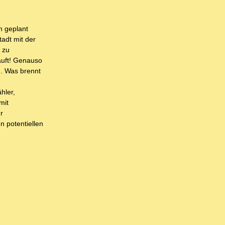
h geplant
tadt mit der
 zu
äuft! Genauso
n. Was brennt
hler,
mit
r
 potentiellen