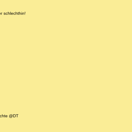
 schlechthin!
tschte @DT