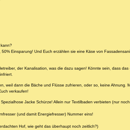
?
 kann?
, 50% Einsparung! Und Euch erzählen sie eine Käse von Fassadensan
treiber, der Kanalisation, was die dazu sagen! Könnte sein, dass das 
nfriert.
n, weil dann die Bäche und Flüsse zufrieren, oder so, keine Ahnung. 
Euch verkaufen!
ne Spezialhose Jacke Schürze! Allein nur Textilbaden verbieten (nur noc
tromfresser (und damit Energiefresser) Nummer eins!
rdachten Hof, wie geht das überhaupt noch zeitlich?)