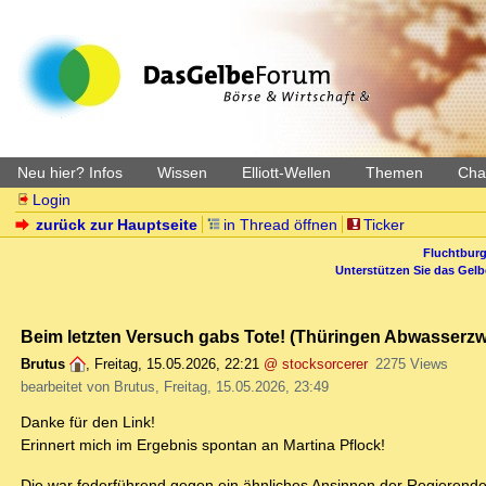
Neu hier? Infos
Wissen
Elliott-Wellen
Themen
Char
Login
zurück zur Hauptseite
in Thread öffnen
Ticker
Fluchtburg
Unterstützen Sie das Gel
Beim letzten Versuch gabs Tote! (Thüringen Abwasserz
Brutus
,
Freitag, 15.05.2026, 22:21
@ stocksorcerer
2275 Views
bearbeitet von Brutus, Freitag, 15.05.2026, 23:49
Danke für den Link!
Erinnert mich im Ergebnis spontan an Martina Pflock!
Die war federführend gegen ein ähnliches Ansinnen der Regierende