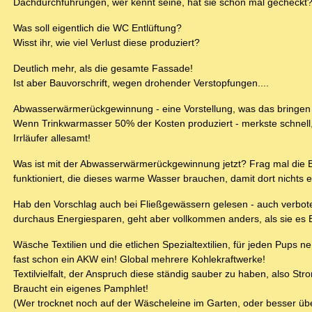
Dachdurchführungen, wer kennt seine, hat sie schon mal gecheckt
Was soll eigentlich die WC Entlüftung?
Wisst ihr, wie viel Verlust diese produziert?
Deutlich mehr, als die gesamte Fassade!
Ist aber Bauvorschrift, wegen drohender Verstopfungen....
Abwasserwärmerückgewinnung - eine Vorstellung, was das bringen
Wenn Trinkwarmasser 50% der Kosten produziert - merkste schnell
Irrläufer allesamt!
Was ist mit der Abwasserwärmerückgewinnung jetzt? Frag mal die Be
funktioniert, die dieses warme Wasser brauchen, damit dort nichts ei
Hab den Vorschlag auch bei Fließgewässern gelesen - auch verbote
durchaus Energiesparen, geht aber vollkommen anders, als sie es 
Wäsche Textilien und die etlichen Spezialtextilien, für jeden Pups 
fast schon ein AKW ein! Global mehrere Kohlekraftwerke!
Textilvielfalt, der Anspruch diese ständig sauber zu haben, also S
Braucht ein eigenes Pamphlet!
(Wer trocknet noch auf der Wäscheleine im Garten, oder besser übe