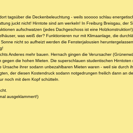
dort tagsüber die Deckenbeleuchtung - weils sooooo schlau energetisc
ng juckt nicht! Hirntote sind am werkeln! In Freiburg Breisgau, der S
ktionen aufschwatzen (jedes Dachgeschoss ist eine Holzkonstruktion!)
häuser, was weiß der? Funktionieren nur mit Klimaanlage, die durchl
ie Sonne nicht so aufheizt werden die Fensterjalousien heruntergelasse
g!
ar nichts Anderes mehr bauen. Hernach gingen die Verursacher (Grünenwä
n gegen die hohen Mieten. Die superschlauen studentischen Hirntoten 
e Ursache ihrer sodann unbezahlbaren Mieten waren - weil sie durch ih
ten, der diesen Kostendruck sodann notgedrungen freilich dann an den
r noch mit dem Kopf schütteln.
cht.
 mal ausgeklammert!)