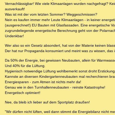
Vernachlässigbar! Wie viele Klimaanlagen wurden nachgefragt? Ke
ausverkauft!
Was ist mit der vom letzten Sommer? Weggeschmissen?
Nein es kaufen immer mehr Leute Klimaanlagen - in keiner energe
(ausgerechnet!) EU Bauten mit Glasfassaden. Eine energetische V
zugrundeliegende energetische Berechnung geht von der Polarnac
Undenkbar!
Wer also so ein Gesetz absondert, hat von der Materie keinen bla
Der hat nur Propaganda konsumiert und meint was zu wissen, das is
Da 50% der Energie, bei gewissen Neubauten, allein für Warmwass
Und 40% für die Lüftung.
Hygienisch notwendige Lüftung wohlbemerkt sonst droht Erstickung
Kannste an diversen Kindergartenneubauten mal recherchieren brau
Energiesparen - zum Atmen ist nichts mehr da!
Genau wie in den Turnhallenneubauten - reinste Katastrophe!
Energetisch optimiert!
Nee, da bleib ich lieber auf dem Sportplatz draußen!
"Wir dürfen nicht lüften, weil dann stimmt die Energiebilanz nicht m