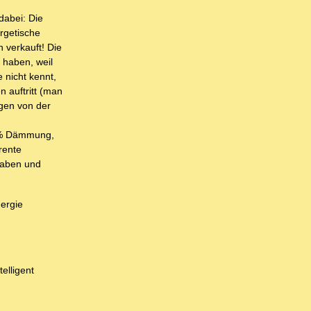
dabei: Die
ergetische
 verkauft! Die
haben, weil
 nicht kennt,
 auftritt (man
gen von der
00% Dämmung,
rente
haben und
nergie
elligent