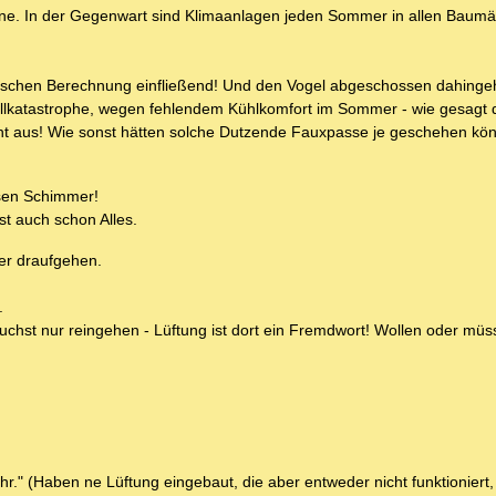
ine. In der Gegenwart sind Klimaanlagen jeden Sommer in allen Baumä
tischen Berechnung einfließend! Und den Vogel abgeschossen dahinge
ollkatastrophe, wegen fehlendem Kühlkomfort im Sommer - wie gesagt 
ht aus! Wie sonst hätten solche Dutzende Fauxpasse je geschehen kö
ssen Schimmer!
t auch schon Alles.
er draufgehen.
.
chst nur reingehen - Lüftung ist dort ein Fremdwort! Wollen oder mü
ehr." (Haben ne Lüftung eingebaut, die aber entweder nicht funktioniert,