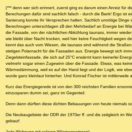
(*** denn wer sich erinnert, zuerst ging es darum einen Anreiz für
Berechungen dafür sind sachlich falsch - durch die Bank! Ergo ist e
Sanierung konnte ihr Versprechen halten. Sachlich unnötige Dinge 
Berechnugen unterschlagen zB den Mehrbedarf an Energie bei W
die Fassade, von der nächtlichen Abkühlung taunass, immer wieder
wie bleibt über Nacht trocken, weil hier keine Feuchtigkeit wegen 
kennt das auch vom Wiesen, die taunass sind während die Straßen,
stetigen Polarnacht für die Fassaden aus. Energie bewegt sich i
Ziegelsteinfassade, die sich auf 25°C erwärmt kann keinerlei Ene
vielmehr sogar einen Zugewinn über die Fassade. Etwas, was kein
Wärmedämmung, weil es auf der Hand liegt und der Logik, wie ebe
wurde ganz kleinlaut hinterher. Und Konrad Fischer ist mittlerwei
Kurz das Energiegerede ist von den 300 reichsten Familien ersonne
einzusparen dumm sei, ganz im Gegenteil.
Denn dann dürften diese dichten Bebauungen von heute niemals so s
Die Neubaugebiete der DDR der 1970er ff. und die zeitgleich im W
gebaut!
Jede Wohnung mit solaren Wärmegewinnen!