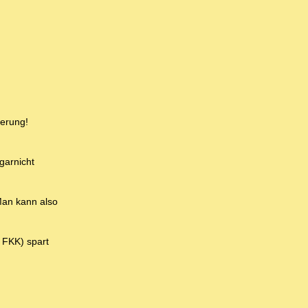
ierung!
garnicht
Man kann also
h FKK) spart