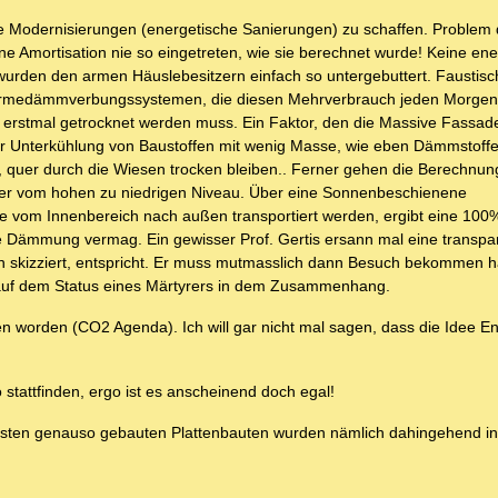
 die Modernisierungen (energetische Sanierungen) zu schaffen. Problem 
ine Amortisation nie so eingetreten, wie sie berechnet wurde! Keine en
wurden den armen Häuslebesitzern einfach so untergebuttert. Faustisch
ärmedämmverbungssystemen, die diesen Mehrverbrauch jeden Morgen 
 erstmal getrocknet werden muss. Ein Faktor, den die Massive Fassade
der Unterkühlung von Baustoffen mit wenig Masse, wie eben Dämmstoffen
 quer durch die Wiesen trocken bleiben.. Ferner gehen die Berechnun
mmer vom hohen zu niedrigen Niveau. Über eine Sonnenbeschienene
rgie vom Innenbereich nach außen transportiert werden, ergibt eine 1
e Dämmung vermag. Ein gewisser Prof. Gertis ersann mal eine transpa
n skizziert, entspricht. Er muss mutmasslich dann Besuch bekommen 
le auf dem Status eines Märtyrers in dem Zusammenhang.
n worden (CO2 Agenda). Ich will gar nicht mal sagen, dass die Idee E
tattfinden, ergo ist es anscheinend doch egal!
esten genauso gebauten Plattenbauten wurden nämlich dahingehend int