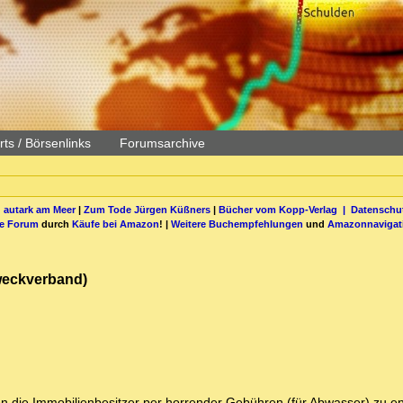
ts / Börsenlinks
Forumsarchive
 autark am Meer
|
Zum Tode Jürgen Küßners
|
Bücher vom Kopp-Verlag |
Datenschut
be Forum
durch
Käufe bei Amazon
! |
Weitere Buchempfehlungen
und
Amazonnavigat
weckverband)
n die Immobilienbesitzer per horrender Gebühren (für Abwasser) zu e