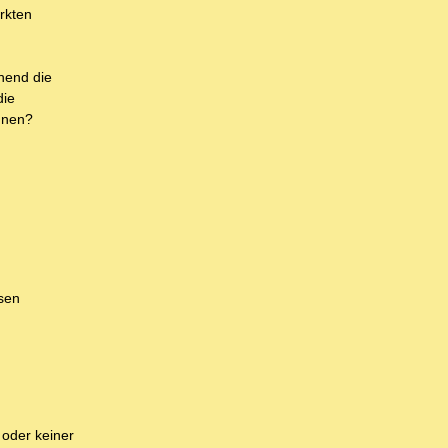
rkten
hend die
die
nnen?
ssen
 oder keiner