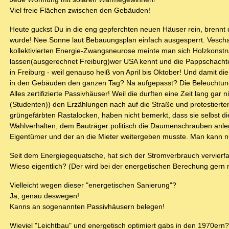
Viel freie Flächen zwischen den Gebäuden!
Heute guckst Du in die eng gepferchten neuen Häuser rein, brennt 
wurde! Nee Sonne laut Bebauungsplan einfach ausgesperrt. Veschattu
kollektivierten Energie-Zwangsneurose meinte man sich Holzkonstru
lassen(ausgerechnet Freiburg)wer USA kennt und die Pappschachtel
in Freiburg - weil genauso heiß von April bis Oktober! Und damit d
in den Gebäuden den ganzen Tag? Na aufgepasst? Die Beleuchtun
Alles zertifizierte Passivhäuser! Weil die durften eine Zeit lang g
(Studenten)) den Erzählungen nach auf die Straße und protestierte
grüngefärbten Rastalocken, haben nicht bemerkt, dass sie selbst di
Wahlverhalten, dem Bauträger politisch die Daumenschrauben anleg
Eigentümer und der an die Mieter weitergeben musste. Man kann nu
Seit dem Energiegequatsche, hat sich der Stromverbrauch vervierfa
Wieso eigentlich? (Der wird bei der energetischen Berechung gern
Vielleicht wegen dieser "energetischen Sanierung"?
Ja, genau deswegen!
Kanns an sogenannten Passivhäusern belegen!
Wieviel "Leichtbau" und energetisch optimiert gabs in den 1970ern?