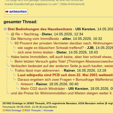
"Es zeugt nicht von geistiger Gesundheit, an eine von Grund auf
kranke Gesellschaft gut angepasst zu sein." (Jiddu Krishnamurti)
antworten
gesamter Thread:
Drei Bedrohungen des Hausbesitzers
-
Ulli Kersten
,
14.05.20
@ Re + Nachtrag
-
Dieter
,
14.05.2026, 12:34
Die Warnung vom ImmoBesitz
-
aliter
,
14.05.2026, 16:32
60 Prozent der privaten Vermieter darüber nach, Wohnungen
wie sagte es kläuschen Schwab treffend?
-
JJB
,
14.05.2026
sich eine Immo leisten
-
Dieter
,
14.05.2026, 18:43
Habe keine Immobilien, will auch keine, aber hier schnell etwa
Beim letzten Versuch gabs Tote! (Thüringen Abwasserzweckv
Verkaufen bedeutet auf der anderen Seite ja auch kaufen, weis
Trafos lässt man abbrennen.
-
Rainer
,
16.05.2026, 13:18
Laut wikipedia sind PCB seit dem 22. Mai 2001 weltweit 
Daraus ergeben sich zwei Fragen + Bonusfrage Waffenbrüd
Antwort
-
Rainer
,
18.05.2026, 00:40
Mehr CO2 durch Windräder
-
Ulli Kersten
,
18.05.2026, 0
und die Preise für Wohnimmobilien und Mieten steigen weiter lt
257402 Einträge in 18365 Threads, 975 registrierte Benutzer, 4154 Benutzer online (9 regi
Forumszeit: 09.08.2026, 12:28 (Europe/Berlin)
RSS Einträge
RSS Threads
Kontakt