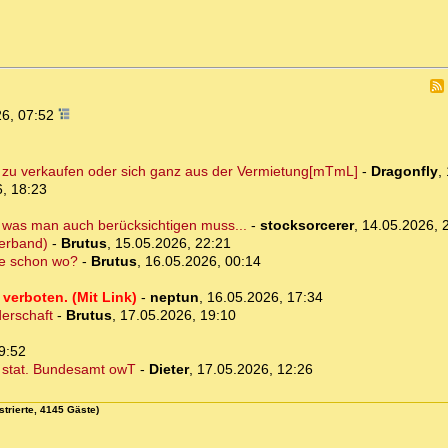
26, 07:52
 zu verkaufen oder sich ganz aus der Vermietung[mTmL]
-
Dragonfly
,
, 18:23
s, was man auch berücksichtigen muss...
-
stocksorcerer
,
14.05.2026, 
erband)
-
Brutus
,
15.05.2026, 22:21
te schon wo?
-
Brutus
,
16.05.2026, 00:14
verboten. (Mit Link)
-
neptun
,
16.05.2026, 17:34
erschaft
-
Brutus
,
17.05.2026, 19:10
9:52
. stat. Bundesamt owT
-
Dieter
,
17.05.2026, 12:26
strierte, 4145 Gäste)