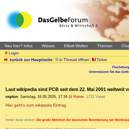
Neu hier? Infos
Wissen
Elliott-Wellen
Themen
Char
Login
zurück zur Hauptseite
in Thread öffnen
Ticker
Fluchtburg
Unterstützen Sie das Gel
Laut wikipedia sind PCB seit dem 22. Mai 2001 weltweit ve
neptun
,
Samstag, 16.05.2026, 17:34
@ Rainer
1732 Views
Hier geht's zum wikipedia Eintrag.
--
Immer daran denken:
Die große Mehrheit der deutschen Bevölkerung hat Mörderpa