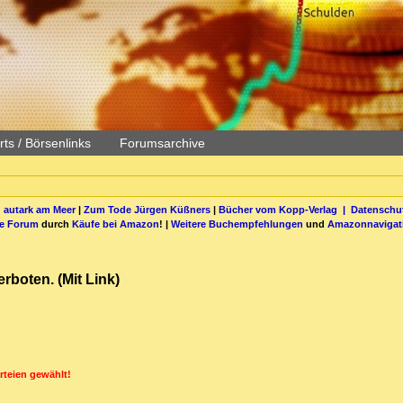
ts / Börsenlinks
Forumsarchive
 autark am Meer
|
Zum Tode Jürgen Küßners
|
Bücher vom Kopp-Verlag |
Datenschut
be Forum
durch
Käufe bei Amazon
! |
Weitere Buchempfehlungen
und
Amazonnavigat
rboten. (Mit Link)
rteien gewählt!