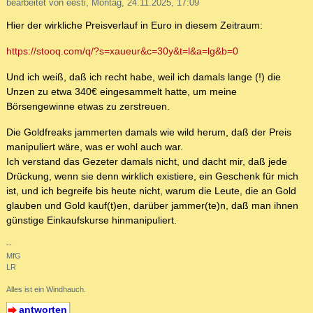
bearbeitet von eesti, Montag, 24.11.2025, 17:09
Hier der wirkliche Preisverlauf in Euro in diesem Zeitraum:
https://stooq.com/q/?s=xaueur&c=30y&t=l&a=lg&b=0
Und ich weiß, daß ich recht habe, weil ich damals lange (!) die
Unzen zu etwa 340€ eingesammelt hatte, um meine
Börsengewinne etwas zu zerstreuen.
Die Goldfreaks jammerten damals wie wild herum, daß der Preis
manipuliert wäre, was er wohl auch war.
Ich verstand das Gezeter damals nicht, und dacht mir, daß jede
Drückung, wenn sie denn wirklich existiere, ein Geschenk für mich
ist, und ich begreife bis heute nicht, warum die Leute, die an Gold
glauben und Gold kauf(t)en, darüber jammer(te)n, daß man ihnen
günstige Einkaufskurse hinmanipuliert.
--
MfG
LR
Alles ist ein Windhauch.
antworten