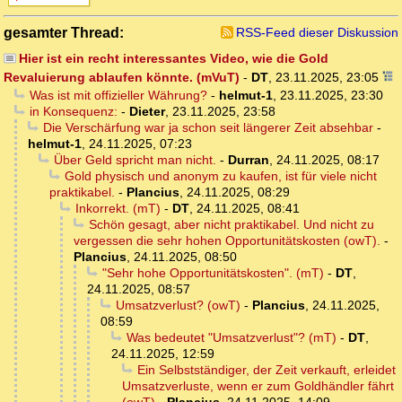
gesamter Thread:
RSS-Feed dieser Diskussion
Hier ist ein recht interessantes Video, wie die Gold
Revaluierung ablaufen könnte. (mVuT)
-
DT
,
23.11.2025, 23:05
Was ist mit offizieller Währung?
-
helmut-1
,
23.11.2025, 23:30
in Konsequenz:
-
Dieter
,
23.11.2025, 23:58
Die Verschärfung war ja schon seit längerer Zeit absehbar
-
helmut-1
,
24.11.2025, 07:23
Über Geld spricht man nicht.
-
Durran
,
24.11.2025, 08:17
Gold physisch und anonym zu kaufen, ist für viele nicht
praktikabel.
-
Plancius
,
24.11.2025, 08:29
Inkorrekt. (mT)
-
DT
,
24.11.2025, 08:41
Schön gesagt, aber nicht praktikabel. Und nicht zu
vergessen die sehr hohen Opportunitätskosten (owT).
-
Plancius
,
24.11.2025, 08:50
"Sehr hohe Opportunitätskosten". (mT)
-
DT
,
24.11.2025, 08:57
Umsatzverlust? (owT)
-
Plancius
,
24.11.2025,
08:59
Was bedeutet "Umsatzverlust"? (mT)
-
DT
,
24.11.2025, 12:59
Ein Selbstständiger, der Zeit verkauft, erleidet
Umsatzverluste, wenn er zum Goldhändler fährt