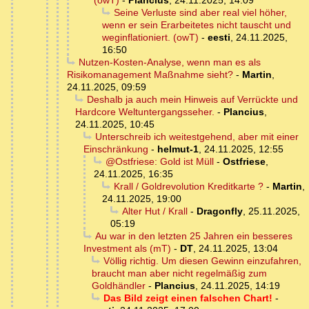
(owT)
-
Plancius
,
24.11.2025, 14:09
Seine Verluste sind aber real viel höher,
wenn er sein Erarbeitetes nicht tauscht und
weginflationiert. (owT)
-
eesti
,
24.11.2025,
16:50
Nutzen-Kosten-Analyse, wenn man es als
Risikomanagement Maßnahme sieht?
-
Martin
,
24.11.2025, 09:59
Deshalb ja auch mein Hinweis auf Verrückte und
Hardcore Weltuntergangsseher.
-
Plancius
,
24.11.2025, 10:45
Unterschreib ich weitestgehend, aber mit einer
Einschränkung
-
helmut-1
,
24.11.2025, 12:55
@Ostfriese: Gold ist Müll
-
Ostfriese
,
24.11.2025, 16:35
Krall / Goldrevolution Kreditkarte ?
-
Martin
,
24.11.2025, 19:00
Alter Hut / Krall
-
Dragonfly
,
25.11.2025,
05:19
Au war in den letzten 25 Jahren ein besseres
Investment als (mT)
-
DT
,
24.11.2025, 13:04
Völlig richtig. Um diesen Gewinn einzufahren,
braucht man aber nicht regelmäßig zum
Goldhändler
-
Plancius
,
24.11.2025, 14:19
Das Bild zeigt einen falschen Chart!
-