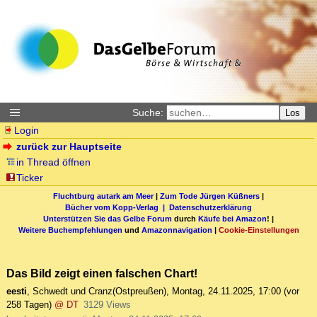
Suche:
Los
Login
zurück zur Hauptseite
in Thread öffnen
Ticker
Fluchtburg autark am Meer
|
Zum Tode Jürgen Küßners
|
Bücher vom Kopp-Verlag |
Datenschutzerklärung
Unterstützen Sie das Gelbe Forum
durch
Käufe bei Amazon
! |
Weitere Buchempfehlungen
und
Amazonnavigation
|
Cookie-Einstellungen
Das Bild zeigt einen falschen Chart!
eesti
,
Schwedt und Cranz(Ostpreußen)
,
Montag, 24.11.2025, 17:00
(vor
258 Tagen)
@ DT
3129 Views