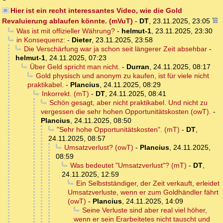
Hier ist ein recht interessantes Video, wie die Gold
Revaluierung ablaufen könnte. (mVuT)
-
DT
,
23.11.2025, 23:05
Was ist mit offizieller Währung?
-
helmut-1
,
23.11.2025, 23:30
in Konsequenz:
-
Dieter
,
23.11.2025, 23:58
Die Verschärfung war ja schon seit längerer Zeit absehbar
-
helmut-1
,
24.11.2025, 07:23
Über Geld spricht man nicht.
-
Durran
,
24.11.2025, 08:17
Gold physisch und anonym zu kaufen, ist für viele nicht
praktikabel.
-
Plancius
,
24.11.2025, 08:29
Inkorrekt. (mT)
-
DT
,
24.11.2025, 08:41
Schön gesagt, aber nicht praktikabel. Und nicht zu
vergessen die sehr hohen Opportunitätskosten (owT).
-
Plancius
,
24.11.2025, 08:50
"Sehr hohe Opportunitätskosten". (mT)
-
DT
,
24.11.2025, 08:57
Umsatzverlust? (owT)
-
Plancius
,
24.11.2025,
08:59
Was bedeutet "Umsatzverlust"? (mT)
-
DT
,
24.11.2025, 12:59
Ein Selbstständiger, der Zeit verkauft, erleidet
Umsatzverluste, wenn er zum Goldhändler fährt
(owT)
-
Plancius
,
24.11.2025, 14:09
Seine Verluste sind aber real viel höher,
wenn er sein Erarbeitetes nicht tauscht und