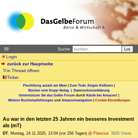
Suche:
Los
Login
zurück zur Hauptseite
in Thread öffnen
Ticker
Fluchtburg autark am Meer
|
Zum Tode Jürgen Küßners
|
Bücher vom Kopp-Verlag |
Datenschutzerklärung
Unterstützen Sie das Gelbe Forum
durch
Käufe bei Amazon
! |
Weitere Buchempfehlungen
und
Amazonnavigation
|
Cookie-Einstellungen
Au war in den letzten 25 Jahren ein besseres Investment
als (mT)
DT
,
Montag, 24.11.2025, 13:04
(vor 256 Tagen)
@ Plancius
3605 Views