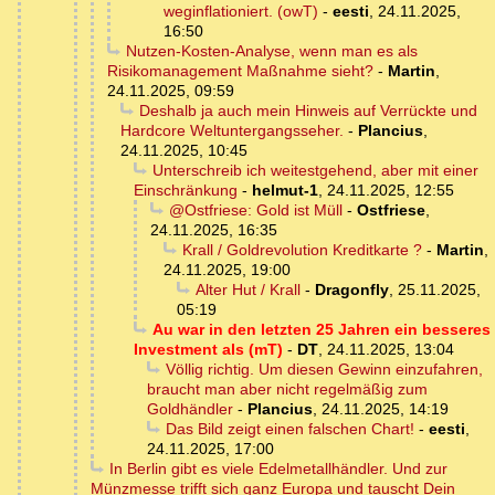
weginflationiert. (owT)
-
eesti
,
24.11.2025,
16:50
Nutzen-Kosten-Analyse, wenn man es als
Risikomanagement Maßnahme sieht?
-
Martin
,
24.11.2025, 09:59
Deshalb ja auch mein Hinweis auf Verrückte und
Hardcore Weltuntergangsseher.
-
Plancius
,
24.11.2025, 10:45
Unterschreib ich weitestgehend, aber mit einer
Einschränkung
-
helmut-1
,
24.11.2025, 12:55
@Ostfriese: Gold ist Müll
-
Ostfriese
,
24.11.2025, 16:35
Krall / Goldrevolution Kreditkarte ?
-
Martin
,
24.11.2025, 19:00
Alter Hut / Krall
-
Dragonfly
,
25.11.2025,
05:19
Au war in den letzten 25 Jahren ein besseres
Investment als (mT)
-
DT
,
24.11.2025, 13:04
Völlig richtig. Um diesen Gewinn einzufahren,
braucht man aber nicht regelmäßig zum
Goldhändler
-
Plancius
,
24.11.2025, 14:19
Das Bild zeigt einen falschen Chart!
-
eesti
,
24.11.2025, 17:00
In Berlin gibt es viele Edelmetallhändler. Und zur
Münzmesse trifft sich ganz Europa und tauscht Dein