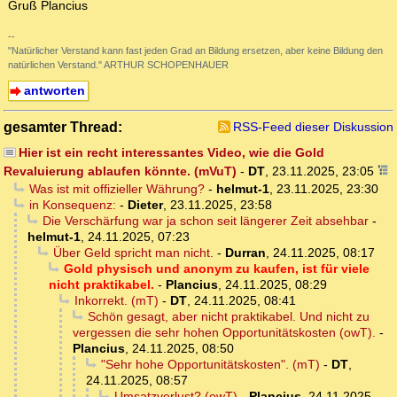
Gruß Plancius
--
"Natürlicher Verstand kann fast jeden Grad an Bildung ersetzen, aber keine Bildung den
natürlichen Verstand." ARTHUR SCHOPENHAUER
antworten
gesamter Thread:
RSS-Feed dieser Diskussion
Hier ist ein recht interessantes Video, wie die Gold
Revaluierung ablaufen könnte. (mVuT)
-
DT
,
23.11.2025, 23:05
Was ist mit offizieller Währung?
-
helmut-1
,
23.11.2025, 23:30
in Konsequenz:
-
Dieter
,
23.11.2025, 23:58
Die Verschärfung war ja schon seit längerer Zeit absehbar
-
helmut-1
,
24.11.2025, 07:23
Über Geld spricht man nicht.
-
Durran
,
24.11.2025, 08:17
Gold physisch und anonym zu kaufen, ist für viele
nicht praktikabel.
-
Plancius
,
24.11.2025, 08:29
Inkorrekt. (mT)
-
DT
,
24.11.2025, 08:41
Schön gesagt, aber nicht praktikabel. Und nicht zu
vergessen die sehr hohen Opportunitätskosten (owT).
-
Plancius
,
24.11.2025, 08:50
"Sehr hohe Opportunitätskosten". (mT)
-
DT
,
24.11.2025, 08:57
Umsatzverlust? (owT)
-
Plancius
,
24.11.2025,