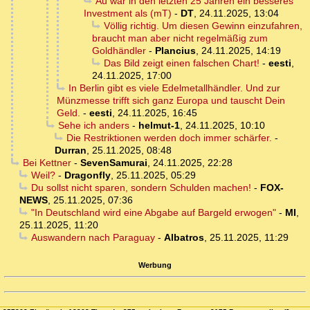
Au war in den letzten 25 Jahren ein besseres
Investment als (mT)
-
DT
,
24.11.2025, 13:04
Völlig richtig. Um diesen Gewinn einzufahren,
braucht man aber nicht regelmäßig zum
Goldhändler
-
Plancius
,
24.11.2025, 14:19
Das Bild zeigt einen falschen Chart!
-
eesti
,
24.11.2025, 17:00
In Berlin gibt es viele Edelmetallhändler. Und zur
Münzmesse trifft sich ganz Europa und tauscht Dein
Geld.
-
eesti
,
24.11.2025, 16:45
Sehe ich anders
-
helmut-1
,
24.11.2025, 10:10
Die Restriktionen werden doch immer schärfer.
-
Durran
,
25.11.2025, 08:48
Bei Kettner
-
SevenSamurai
,
24.11.2025, 22:28
Weil?
-
Dragonfly
,
25.11.2025, 05:29
Du sollst nicht sparen, sondern Schulden machen!
-
FOX-
NEWS
,
25.11.2025, 07:36
"In Deutschland wird eine Abgabe auf Bargeld erwogen"
-
MI
,
25.11.2025, 11:20
Auswandern nach Paraguay
-
Albatros
,
25.11.2025, 11:29
Werbung