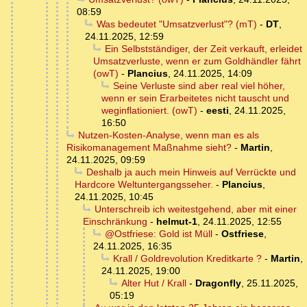
08:59
Was bedeutet "Umsatzverlust"? (mT)
-
DT
,
24.11.2025, 12:59
Ein Selbstständiger, der Zeit verkauft, erleidet
Umsatzverluste, wenn er zum Goldhändler fährt
(owT)
-
Plancius
,
24.11.2025, 14:09
Seine Verluste sind aber real viel höher,
wenn er sein Erarbeitetes nicht tauscht und
weginflationiert. (owT)
-
eesti
,
24.11.2025,
16:50
Nutzen-Kosten-Analyse, wenn man es als
Risikomanagement Maßnahme sieht?
-
Martin
,
24.11.2025, 09:59
Deshalb ja auch mein Hinweis auf Verrückte und
Hardcore Weltuntergangsseher.
-
Plancius
,
24.11.2025, 10:45
Unterschreib ich weitestgehend, aber mit einer
Einschränkung
-
helmut-1
,
24.11.2025, 12:55
@Ostfriese: Gold ist Müll
-
Ostfriese
,
24.11.2025, 16:35
Krall / Goldrevolution Kreditkarte ?
-
Martin
,
24.11.2025, 19:00
Alter Hut / Krall
-
Dragonfly
,
25.11.2025,
05:19