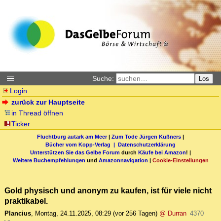
Suche:
Los
Login
zurück zur Hauptseite
in Thread öffnen
Ticker
Fluchtburg autark am Meer
|
Zum Tode Jürgen Küßners
|
Bücher vom Kopp-Verlag |
Datenschutzerklärung
Unterstützen Sie das Gelbe Forum
durch
Käufe bei Amazon
! |
Weitere Buchempfehlungen
und
Amazonnavigation
|
Cookie-Einstellungen
Gold physisch und anonym zu kaufen, ist für viele nicht
praktikabel.
Plancius
,
Montag, 24.11.2025, 08:29
(vor 256 Tagen)
@ Durran
4370