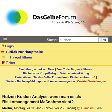
Suche:
Los
Login
zurück zur Hauptseite
in Thread öffnen
Ticker
Fluchtburg autark am Meer
|
Zum Tode Jürgen Küßners
|
Bücher vom Kopp-Verlag |
Datenschutzerklärung
Unterstützen Sie das Gelbe Forum
durch
Käufe bei Amazon
! |
Weitere Buchempfehlungen
und
Amazonnavigation
|
Cookie-Einstellungen
Nutzen-Kosten-Analyse, wenn man es als
Risikomanagement Maßnahme sieht?
Martin
,
Montag, 24.11.2025, 09:59
(vor 256 Tagen)
@ Plancius
3492