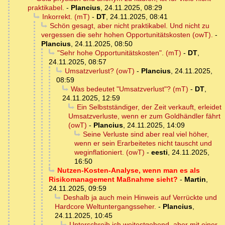
praktikabel.
-
Plancius
,
24.11.2025, 08:29
Inkorrekt. (mT)
-
DT
,
24.11.2025, 08:41
Schön gesagt, aber nicht praktikabel. Und nicht zu
vergessen die sehr hohen Opportunitätskosten (owT).
-
Plancius
,
24.11.2025, 08:50
"Sehr hohe Opportunitätskosten". (mT)
-
DT
,
24.11.2025, 08:57
Umsatzverlust? (owT)
-
Plancius
,
24.11.2025,
08:59
Was bedeutet "Umsatzverlust"? (mT)
-
DT
,
24.11.2025, 12:59
Ein Selbstständiger, der Zeit verkauft, erleidet
Umsatzverluste, wenn er zum Goldhändler fährt
(owT)
-
Plancius
,
24.11.2025, 14:09
Seine Verluste sind aber real viel höher,
wenn er sein Erarbeitetes nicht tauscht und
weginflationiert. (owT)
-
eesti
,
24.11.2025,
16:50
Nutzen-Kosten-Analyse, wenn man es als
Risikomanagement Maßnahme sieht?
-
Martin
,
24.11.2025, 09:59
Deshalb ja auch mein Hinweis auf Verrückte und
Hardcore Weltuntergangsseher.
-
Plancius
,
24.11.2025, 10:45
Unterschreib ich weitestgehend, aber mit einer