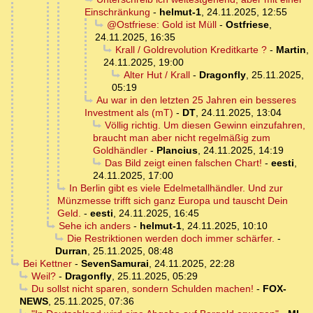
Einschränkung
-
helmut-1
,
24.11.2025, 12:55
@Ostfriese: Gold ist Müll
-
Ostfriese
,
24.11.2025, 16:35
Krall / Goldrevolution Kreditkarte ?
-
Martin
,
24.11.2025, 19:00
Alter Hut / Krall
-
Dragonfly
,
25.11.2025,
05:19
Au war in den letzten 25 Jahren ein besseres
Investment als (mT)
-
DT
,
24.11.2025, 13:04
Völlig richtig. Um diesen Gewinn einzufahren,
braucht man aber nicht regelmäßig zum
Goldhändler
-
Plancius
,
24.11.2025, 14:19
Das Bild zeigt einen falschen Chart!
-
eesti
,
24.11.2025, 17:00
In Berlin gibt es viele Edelmetallhändler. Und zur
Münzmesse trifft sich ganz Europa und tauscht Dein
Geld.
-
eesti
,
24.11.2025, 16:45
Sehe ich anders
-
helmut-1
,
24.11.2025, 10:10
Die Restriktionen werden doch immer schärfer.
-
Durran
,
25.11.2025, 08:48
Bei Kettner
-
SevenSamurai
,
24.11.2025, 22:28
Weil?
-
Dragonfly
,
25.11.2025, 05:29
Du sollst nicht sparen, sondern Schulden machen!
-
FOX-
NEWS
,
25.11.2025, 07:36