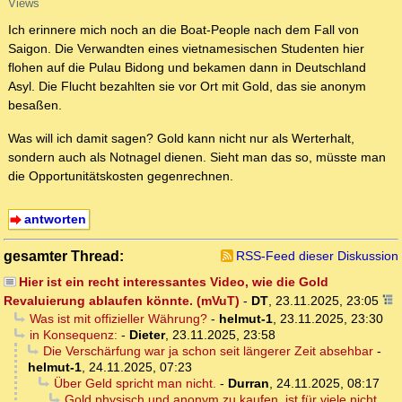
Views
Ich erinnere mich noch an die Boat-People nach dem Fall von
Saigon. Die Verwandten eines vietnamesischen Studenten hier
flohen auf die Pulau Bidong und bekamen dann in Deutschland
Asyl. Die Flucht bezahlten sie vor Ort mit Gold, das sie anonym
besaßen.
Was will ich damit sagen? Gold kann nicht nur als Werterhalt,
sondern auch als Notnagel dienen. Sieht man das so, müsste man
die Opportunitätskosten gegenrechnen.
antworten
gesamter Thread:
RSS-Feed dieser Diskussion
Hier ist ein recht interessantes Video, wie die Gold
Revaluierung ablaufen könnte. (mVuT)
-
DT
,
23.11.2025, 23:05
Was ist mit offizieller Währung?
-
helmut-1
,
23.11.2025, 23:30
in Konsequenz:
-
Dieter
,
23.11.2025, 23:58
Die Verschärfung war ja schon seit längerer Zeit absehbar
-
helmut-1
,
24.11.2025, 07:23
Über Geld spricht man nicht.
-
Durran
,
24.11.2025, 08:17
Gold physisch und anonym zu kaufen, ist für viele nicht