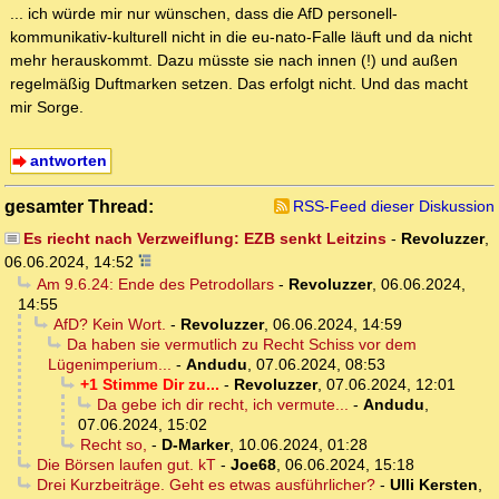
... ich würde mir nur wünschen, dass die AfD personell-
kommunikativ-kulturell nicht in die eu-nato-Falle läuft und da nicht
mehr herauskommt. Dazu müsste sie nach innen (!) und außen
regelmäßig Duftmarken setzen. Das erfolgt nicht. Und das macht
mir Sorge.
antworten
gesamter Thread:
RSS-Feed dieser Diskussion
Es riecht nach Verzweiflung: EZB senkt Leitzins
-
Revoluzzer
,
06.06.2024, 14:52
Am 9.6.24: Ende des Petrodollars
-
Revoluzzer
,
06.06.2024,
14:55
AfD? Kein Wort.
-
Revoluzzer
,
06.06.2024, 14:59
Da haben sie vermutlich zu Recht Schiss vor dem
Lügenimperium...
-
Andudu
,
07.06.2024, 08:53
+1 Stimme Dir zu...
-
Revoluzzer
,
07.06.2024, 12:01
Da gebe ich dir recht, ich vermute...
-
Andudu
,
07.06.2024, 15:02
Recht so,
-
D-Marker
,
10.06.2024, 01:28
Die Börsen laufen gut. kT
-
Joe68
,
06.06.2024, 15:18
Drei Kurzbeiträge. Geht es etwas ausführlicher?
-
Ulli Kersten
,