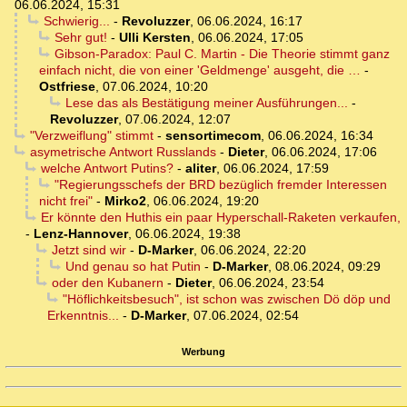
06.06.2024, 15:31
Schwierig...
-
Revoluzzer
,
06.06.2024, 16:17
Sehr gut!
-
Ulli Kersten
,
06.06.2024, 17:05
Gibson-Paradox: Paul C. Martin - Die Theorie stimmt ganz
einfach nicht, die von einer 'Geldmenge' ausgeht, die …
-
Ostfriese
,
07.06.2024, 10:20
Lese das als Bestätigung meiner Ausführungen...
-
Revoluzzer
,
07.06.2024, 12:07
"Verzweiflung" stimmt
-
sensortimecom
,
06.06.2024, 16:34
asymetrische Antwort Russlands
-
Dieter
,
06.06.2024, 17:06
welche Antwort Putins?
-
aliter
,
06.06.2024, 17:59
"Regierungsschefs der BRD bezüglich fremder Interessen
nicht frei"
-
Mirko2
,
06.06.2024, 19:20
Er könnte den Huthis ein paar Hyperschall-Raketen verkaufen,
-
Lenz-Hannover
,
06.06.2024, 19:38
Jetzt sind wir
-
D-Marker
,
06.06.2024, 22:20
Und genau so hat Putin
-
D-Marker
,
08.06.2024, 09:29
oder den Kubanern
-
Dieter
,
06.06.2024, 23:54
"Höflichkeitsbesuch", ist schon was zwischen Dö döp und
Erkenntnis...
-
D-Marker
,
07.06.2024, 02:54
Werbung