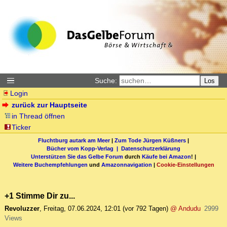
Suche:
Los
Login
zurück zur Hauptseite
in Thread öffnen
Ticker
Fluchtburg autark am Meer
|
Zum Tode Jürgen Küßners
|
Bücher vom Kopp-Verlag |
Datenschutzerklärung
Unterstützen Sie das Gelbe Forum
durch
Käufe bei Amazon
! |
Weitere Buchempfehlungen
und
Amazonnavigation
|
Cookie-Einstellungen
+1 Stimme Dir zu...
Revoluzzer
,
Freitag, 07.06.2024, 12:01
(vor 792 Tagen)
@ Andudu
2999
Views