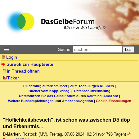
Suche:
Los
Login
zurück zur Hauptseite
in Thread öffnen
Ticker
Fluchtburg autark am Meer
|
Zum Tode Jürgen Küßners
|
Bücher vom Kopp-Verlag |
Datenschutzerklärung
Unterstützen Sie das Gelbe Forum
durch
Käufe bei Amazon
! |
Weitere Buchempfehlungen
und
Amazonnavigation
|
Cookie-Einstellungen
"Höflichkeitsbesuch", ist schon was zwischen Dö döp
und Erkenntnis...
D-Marker
,
Rostock (MV)
,
Freitag, 07.06.2024, 02:54
(vor 793 Tagen)
@