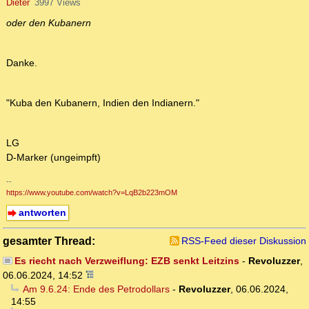
Dieter
3997 Views
oder den Kubanern
Danke.
"Kuba den Kubanern, Indien den Indianern."
LG
D-Marker (ungeimpft)
--
https://www.youtube.com/watch?v=LqB2b223mOM
antworten
gesamter Thread:
RSS-Feed dieser Diskussion
Es riecht nach Verzweiflung: EZB senkt Leitzins
-
Revoluzzer
,
06.06.2024, 14:52
Am 9.6.24: Ende des Petrodollars
-
Revoluzzer
,
06.06.2024,
14:55