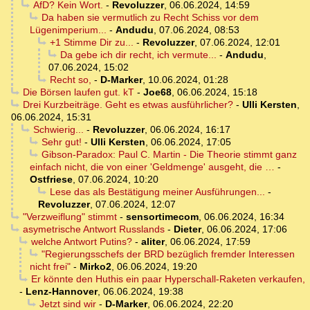
AfD? Kein Wort.
-
Revoluzzer
,
06.06.2024, 14:59
Da haben sie vermutlich zu Recht Schiss vor dem
Lügenimperium...
-
Andudu
,
07.06.2024, 08:53
+1 Stimme Dir zu...
-
Revoluzzer
,
07.06.2024, 12:01
Da gebe ich dir recht, ich vermute...
-
Andudu
,
07.06.2024, 15:02
Recht so,
-
D-Marker
,
10.06.2024, 01:28
Die Börsen laufen gut. kT
-
Joe68
,
06.06.2024, 15:18
Drei Kurzbeiträge. Geht es etwas ausführlicher?
-
Ulli Kersten
,
06.06.2024, 15:31
Schwierig...
-
Revoluzzer
,
06.06.2024, 16:17
Sehr gut!
-
Ulli Kersten
,
06.06.2024, 17:05
Gibson-Paradox: Paul C. Martin - Die Theorie stimmt ganz
einfach nicht, die von einer 'Geldmenge' ausgeht, die …
-
Ostfriese
,
07.06.2024, 10:20
Lese das als Bestätigung meiner Ausführungen...
-
Revoluzzer
,
07.06.2024, 12:07
"Verzweiflung" stimmt
-
sensortimecom
,
06.06.2024, 16:34
asymetrische Antwort Russlands
-
Dieter
,
06.06.2024, 17:06
welche Antwort Putins?
-
aliter
,
06.06.2024, 17:59
"Regierungsschefs der BRD bezüglich fremder Interessen
nicht frei"
-
Mirko2
,
06.06.2024, 19:20
Er könnte den Huthis ein paar Hyperschall-Raketen verkaufen,
-
Lenz-Hannover
,
06.06.2024, 19:38
Jetzt sind wir
-
D-Marker
,
06.06.2024, 22:20