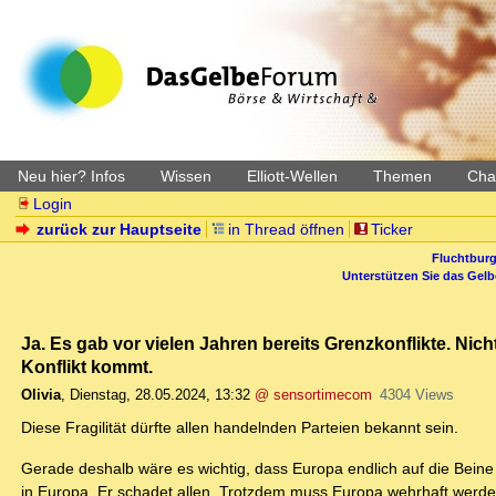
Neu hier? Infos
Wissen
Elliott-Wellen
Themen
Char
Login
zurück zur Hauptseite
in Thread öffnen
Ticker
Fluchtburg
Unterstützen Sie das Gel
Ja. Es gab vor vielen Jahren bereits Grenzkonflikte. Nich
Konflikt kommt.
Olivia
,
Dienstag, 28.05.2024, 13:32
@ sensortimecom
4304 Views
Diese Fragilität dürfte allen handelnden Parteien bekannt sein.
Gerade deshalb wäre es wichtig, dass Europa endlich auf die Beine
in Europa. Er schadet allen. Trotzdem muss Europa wehrhaft werde