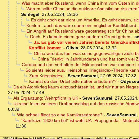
Was macht aber Russland, wenn China ihm vom Osten in de
Warum sollte China so die nukleare Annihilation riskieren?
Schlegel
,
27.05.2024, 19:36
Es geht doch gar nicht um Amerika. Es geht darum, si
Kurilen - auch das wäre dann ein möglicher Konfliktherd
Ein Angriff auf Russland wäre geostrategisch für China a
Doch. Es könnte einen ganz anderen Grund geben
-
s
Ja. Es gab vor vielen Jahren bereits Grenzkonflikt
Konflikt kommt.
-
Olivia
,
28.05.2024, 13:32
China wird das tun, was seine gegenwärtigen Ziele b
China "denkt" in Jahrhunderten und hat somit viel Z
Corona und das Verhalten der Mitmenschen war mir eine L
So siehts leider aus. Heinsohns Kriegsindex-Theorie kan
Zum Kriegsindex:
-
SevenSamurai
,
27.05.2024, 17:32
Kannst du dein Urteil bitte näher erläutern??
-
Odysse
Da ein Atomkrieg kaum einzuschätzen ist, und wir nur an Nagasaki
27.05.2024, 17:49
Als Ergänzung: Wehrpflicht in UK
-
SevenSamurai
,
27.05.2024,
Ukraine feiert weiteren Drohnenschlag auf das russische Atomw
00:39
Wie schnell fliegt so eine Kamikazedrohne?
-
SevenSamurai
,
"Kamikaze 1800 km tief" ist wohl UA- Propaganda - Mutmaßl
11:36
257402 Einträge in 18365 Threads, 975 registrierte Benutzer, 4404 Benutzer online (7 regi