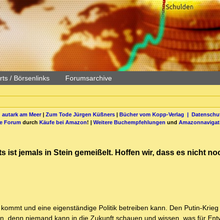
ts / Börsenlinks
Forumsarchive
 autark am Meer
|
Zum Tode Jürgen Küßners
|
Bücher vom Kopp-Verlag |
Datenschut
be Forum
durch
Käufe bei Amazon
! |
Weitere Buchempfehlungen
und
Amazonnavigat
ts ist jemals in Stein gemeißelt. Hoffen wir, dass es nicht n
 kommt und eine eigenständige Politik betreiben kann. Den Putin-Krieg
n, denn niemand kann in die Zukunft schauen und wissen, was für Ent