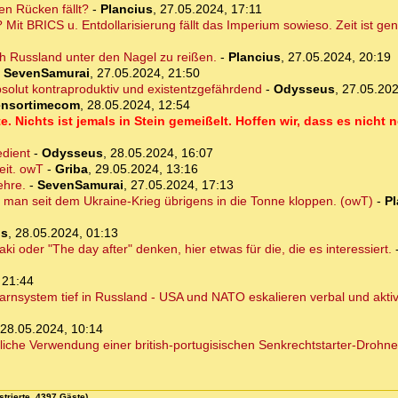
n Rücken fällt?
-
Plancius
,
27.05.2024, 17:11
 Mit BRICS u. Entdollarisierung fällt das Imperium sowieso. Zeit ist ge
ch Russland unter den Nagel zu reißen.
-
Plancius
,
27.05.2024, 20:19
-
SevenSamurai
,
27.05.2024, 21:50
bsolut kontraproduktiv und existentzgefährdend
-
Odysseus
,
27.05.202
ensortimecom
,
28.05.2024, 12:54
e. Nichts ist jemals in Stein gemeißelt. Hoffen wir, dass es nicht
edient
-
Odysseus
,
28.05.2024, 16:07
eit. owT
-
Griba
,
29.05.2024, 13:16
ehre.
-
SevenSamurai
,
27.05.2024, 17:13
n man seit dem Ukraine-Krieg übrigens in die Tonne kloppen. (owT)
-
Pl
us
,
28.05.2024, 01:13
 oder "The day after" denken, hier etwas für die, die es interessiert.
 21:44
arnsystem tief in Russland - USA und NATO eskalieren verbal und akti
28.05.2024, 10:14
iche Verwendung einer british-portugisischen Senkrechtstarter-Drohne
strierte, 4397 Gäste)