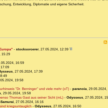
Forschung, Entwicklung, Diplomatie und eigene Sicherheit.
 Europa"
-
stocksorcerer
,
27.05.2024, 12:39
, 15:29
.05.2024, 16:59
 17:09
dysseus
,
27.05.2024, 17:39
18:49
.05.2024, 19:58
urhinweis "Dr. Berninger" und viele mehr (oT)
-
paranoia
,
29.05.2024,
s
,
29.05.2024, 19:58
ebenso Thomas Gast aus seiner Sicht (mL)
-
Odysseus
,
27.05.2024, 1
nSamurai
,
27.05.2024, 16:16
sind kriegsuntauglich
-
Odysseus
,
27.05.2024, 16:50