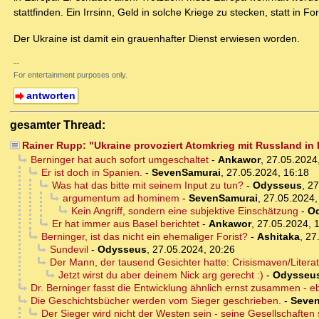
stattfinden. Ein Irrsinn, Geld in solche Kriege zu stecken, statt in 
Der Ukraine ist damit ein grauenhafter Dienst erwiesen worden.
--
For entertainment purposes only.
antworten
gesamter Thread:
Rainer Rupp: "Ukraine provoziert Atomkrieg mit Russland in
Berninger hat auch sofort umgeschaltet
-
Ankawor
,
27.05.2024
Er ist doch in Spanien.
-
SevenSamurai
,
27.05.2024, 16:18
Was hat das bitte mit seinem Input zu tun?
-
Odysseus
,
27
argumentum ad hominem
-
SevenSamurai
,
27.05.2024,
Kein Angriff, sondern eine subjektive Einschätzung
-
O
Er hat immer aus Basel berichtet
-
Ankawor
,
27.05.2024, 
Berninger, ist das nicht ein ehemaliger Forist?
-
Ashitaka
,
27
Sundevil
-
Odysseus
,
27.05.2024, 20:26
Der Mann, der tausend Gesichter hatte: Crisismaven/Literat
Jetzt wirst du aber deinem Nick arg gerecht :)
-
Odysseu
Dr. Berninger fasst die Entwicklung ähnlich ernst zusammen - 
Die Geschichtsbücher werden vom Sieger geschrieben.
-
Seve
Der Sieger wird nicht der Westen sein - seine Gesellschaften 