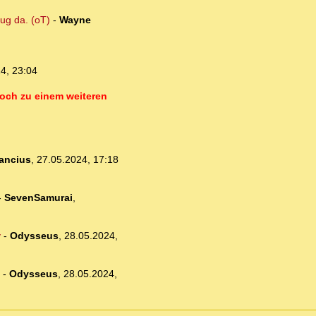
nug da. (oT)
-
Wayne
4, 23:04
 noch zu einem weiteren
ancius
,
27.05.2024, 17:18
-
SevenSamurai
,
v
-
Odysseus
,
28.05.2024,
-
Odysseus
,
28.05.2024,