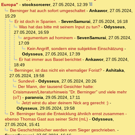
Europa"
-
stocksorcerer
,
27.05.2024, 12:39
Berninger hat auch sofort umgeschaltet
-
Ankawor
,
27.05.2024,
15:29
Er ist doch in Spanien.
-
SevenSamurai
,
27.05.2024, 16:18
Was hat das bitte mit seinem Input zu tun?
-
Odysseus
,
27.05.2024, 16:59
argumentum ad hominem
-
SevenSamurai
,
27.05.2024,
17:09
Kein Angriff, sondern eine subjektive Einschätzung
-
Odysseus
,
27.05.2024, 17:39
Er hat immer aus Basel berichtet
-
Ankawor
,
27.05.2024,
18:49
Berninger, ist das nicht ein ehemaliger Forist?
-
Ashitaka
,
27.05.2024, 19:58
Sundevil
-
Odysseus
,
27.05.2024, 20:26
Der Mann, der tausend Gesichter hatte:
Crisismaven/Literaturhinweis "Dr. Berninger" und viele mehr
(oT)
-
paranoia
,
29.05.2024, 17:11
Jetzt wirst du aber deinem Nick arg gerecht :)
-
Odysseus
,
29.05.2024, 19:58
Dr. Berninger fasst die Entwicklung ähnlich ernst zusammen -
ebenso Thomas Gast aus seiner Sicht (mL)
-
Odysseus
,
27.05.2024, 15:41
Die Geschichtsbücher werden vom Sieger geschrieben.
-