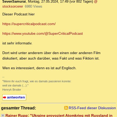
SevenSamurai
,
Montag, 27.05.2024, 17:49
(vor 802 Tagen)
@
stocksorcerer
6980 Views
Dieser Podcast hier
https://supercriticalpodcast.com/
https://www.youtube.com/@SuperCriticalPodcast
ist sehr informativ.
Dort wird unter anderem über den einen oder anderen Film
diskutiert, aber auch darüber, was Fakt und was Fiktion ist.
Wen es interessiert, denn es ist auf Englisch.
--
"Wenn ihr euch fragt, wie es damals passieren konnte:
weil sie damals (...)."
Henryk Broder
antworten
gesamter Thread:
RSS-Feed dieser Diskussion
Rainer Rupp: "Ukraine provoziert Atomkrieg mit Russland in