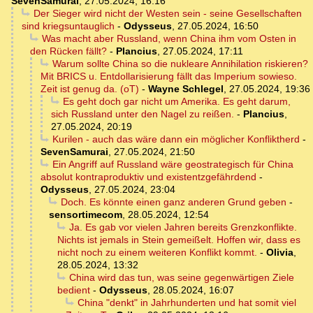
SevenSamurai
,
27.05.2024, 16:16
Der Sieger wird nicht der Westen sein - seine Gesellschaften
sind kriegsuntauglich
-
Odysseus
,
27.05.2024, 16:50
Was macht aber Russland, wenn China ihm vom Osten in
den Rücken fällt?
-
Plancius
,
27.05.2024, 17:11
Warum sollte China so die nukleare Annihilation riskieren?
Mit BRICS u. Entdollarisierung fällt das Imperium sowieso.
Zeit ist genug da. (oT)
-
Wayne Schlegel
,
27.05.2024, 19:36
Es geht doch gar nicht um Amerika. Es geht darum,
sich Russland unter den Nagel zu reißen.
-
Plancius
,
27.05.2024, 20:19
Kurilen - auch das wäre dann ein möglicher Konfliktherd
-
SevenSamurai
,
27.05.2024, 21:50
Ein Angriff auf Russland wäre geostrategisch für China
absolut kontraproduktiv und existentzgefährdend
-
Odysseus
,
27.05.2024, 23:04
Doch. Es könnte einen ganz anderen Grund geben
-
sensortimecom
,
28.05.2024, 12:54
Ja. Es gab vor vielen Jahren bereits Grenzkonflikte.
Nichts ist jemals in Stein gemeißelt. Hoffen wir, dass es
nicht noch zu einem weiteren Konflikt kommt.
-
Olivia
,
28.05.2024, 13:32
China wird das tun, was seine gegenwärtigen Ziele
bedient
-
Odysseus
,
28.05.2024, 16:07
China "denkt" in Jahrhunderten und hat somit viel