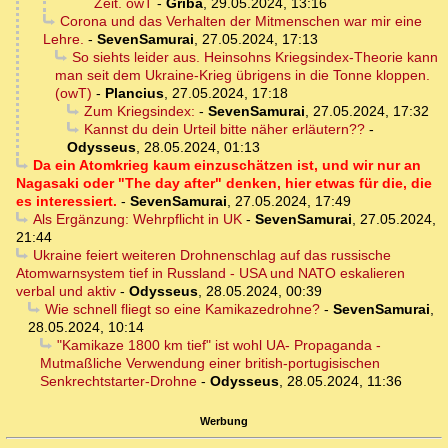
Zeit. owT
-
Griba
,
29.05.2024, 13:16
Corona und das Verhalten der Mitmenschen war mir eine
Lehre.
-
SevenSamurai
,
27.05.2024, 17:13
So siehts leider aus. Heinsohns Kriegsindex-Theorie kann
man seit dem Ukraine-Krieg übrigens in die Tonne kloppen.
(owT)
-
Plancius
,
27.05.2024, 17:18
Zum Kriegsindex:
-
SevenSamurai
,
27.05.2024, 17:32
Kannst du dein Urteil bitte näher erläutern??
-
Odysseus
,
28.05.2024, 01:13
Da ein Atomkrieg kaum einzuschätzen ist, und wir nur an
Nagasaki oder "The day after" denken, hier etwas für die, die
es interessiert.
-
SevenSamurai
,
27.05.2024, 17:49
Als Ergänzung: Wehrpflicht in UK
-
SevenSamurai
,
27.05.2024,
21:44
Ukraine feiert weiteren Drohnenschlag auf das russische
Atomwarnsystem tief in Russland - USA und NATO eskalieren
verbal und aktiv
-
Odysseus
,
28.05.2024, 00:39
Wie schnell fliegt so eine Kamikazedrohne?
-
SevenSamurai
,
28.05.2024, 10:14
"Kamikaze 1800 km tief" ist wohl UA- Propaganda -
Mutmaßliche Verwendung einer british-portugisischen
Senkrechtstarter-Drohne
-
Odysseus
,
28.05.2024, 11:36
Werbung