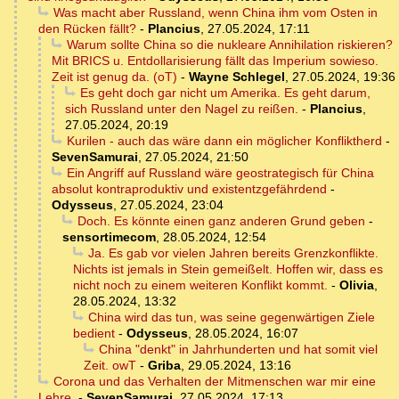
Was macht aber Russland, wenn China ihm vom Osten in
den Rücken fällt?
-
Plancius
,
27.05.2024, 17:11
Warum sollte China so die nukleare Annihilation riskieren?
Mit BRICS u. Entdollarisierung fällt das Imperium sowieso.
Zeit ist genug da. (oT)
-
Wayne Schlegel
,
27.05.2024, 19:36
Es geht doch gar nicht um Amerika. Es geht darum,
sich Russland unter den Nagel zu reißen.
-
Plancius
,
27.05.2024, 20:19
Kurilen - auch das wäre dann ein möglicher Konfliktherd
-
SevenSamurai
,
27.05.2024, 21:50
Ein Angriff auf Russland wäre geostrategisch für China
absolut kontraproduktiv und existentzgefährdend
-
Odysseus
,
27.05.2024, 23:04
Doch. Es könnte einen ganz anderen Grund geben
-
sensortimecom
,
28.05.2024, 12:54
Ja. Es gab vor vielen Jahren bereits Grenzkonflikte.
Nichts ist jemals in Stein gemeißelt. Hoffen wir, dass es
nicht noch zu einem weiteren Konflikt kommt.
-
Olivia
,
28.05.2024, 13:32
China wird das tun, was seine gegenwärtigen Ziele
bedient
-
Odysseus
,
28.05.2024, 16:07
China "denkt" in Jahrhunderten und hat somit viel
Zeit. owT
-
Griba
,
29.05.2024, 13:16
Corona und das Verhalten der Mitmenschen war mir eine
Lehre.
-
SevenSamurai
,
27.05.2024, 17:13