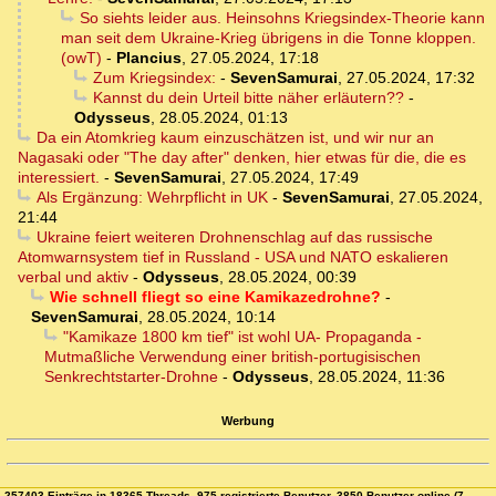
So siehts leider aus. Heinsohns Kriegsindex-Theorie kann
man seit dem Ukraine-Krieg übrigens in die Tonne kloppen.
(owT)
-
Plancius
,
27.05.2024, 17:18
Zum Kriegsindex:
-
SevenSamurai
,
27.05.2024, 17:32
Kannst du dein Urteil bitte näher erläutern??
-
Odysseus
,
28.05.2024, 01:13
Da ein Atomkrieg kaum einzuschätzen ist, und wir nur an
Nagasaki oder "The day after" denken, hier etwas für die, die es
interessiert.
-
SevenSamurai
,
27.05.2024, 17:49
Als Ergänzung: Wehrpflicht in UK
-
SevenSamurai
,
27.05.2024,
21:44
Ukraine feiert weiteren Drohnenschlag auf das russische
Atomwarnsystem tief in Russland - USA und NATO eskalieren
verbal und aktiv
-
Odysseus
,
28.05.2024, 00:39
Wie schnell fliegt so eine Kamikazedrohne?
-
SevenSamurai
,
28.05.2024, 10:14
"Kamikaze 1800 km tief" ist wohl UA- Propaganda -
Mutmaßliche Verwendung einer british-portugisischen
Senkrechtstarter-Drohne
-
Odysseus
,
28.05.2024, 11:36
Werbung
257403 Einträge in 18365 Threads, 975 registrierte Benutzer, 3850 Benutzer online (7