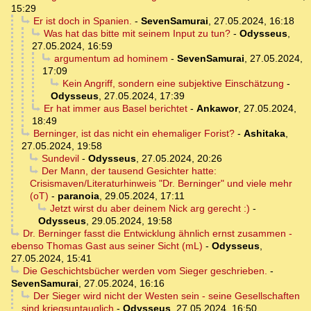
15:29
Er ist doch in Spanien.
-
SevenSamurai
,
27.05.2024, 16:18
Was hat das bitte mit seinem Input zu tun?
-
Odysseus
,
27.05.2024, 16:59
argumentum ad hominem
-
SevenSamurai
,
27.05.2024,
17:09
Kein Angriff, sondern eine subjektive Einschätzung
-
Odysseus
,
27.05.2024, 17:39
Er hat immer aus Basel berichtet
-
Ankawor
,
27.05.2024,
18:49
Berninger, ist das nicht ein ehemaliger Forist?
-
Ashitaka
,
27.05.2024, 19:58
Sundevil
-
Odysseus
,
27.05.2024, 20:26
Der Mann, der tausend Gesichter hatte:
Crisismaven/Literaturhinweis "Dr. Berninger" und viele mehr
(oT)
-
paranoia
,
29.05.2024, 17:11
Jetzt wirst du aber deinem Nick arg gerecht :)
-
Odysseus
,
29.05.2024, 19:58
Dr. Berninger fasst die Entwicklung ähnlich ernst zusammen -
ebenso Thomas Gast aus seiner Sicht (mL)
-
Odysseus
,
27.05.2024, 15:41
Die Geschichtsbücher werden vom Sieger geschrieben.
-
SevenSamurai
,
27.05.2024, 16:16
Der Sieger wird nicht der Westen sein - seine Gesellschaften
sind kriegsuntauglich
-
Odysseus
,
27.05.2024, 16:50