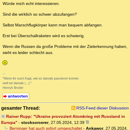
Würde mich echt interessieren.
Sind die wirklich so schwer abzufangen?
Selbst Marschflugkörper kann man bequem abfangen.
Erst bei Überschallraketen wird es schwierig.
Wenn die Russen da große Probleme mit der Zielerkennung haben,
sieht es leider schlecht aus.
--
"Wenn ihr euch fragt, wie es damals passieren konnte:
weil sie damals (...)."
Henryk Broder
antworten
gesamter Thread:
RSS-Feed dieser Diskussion
Rainer Rupp: "Ukraine provoziert Atomkrieg mit Russland in
Europa"
-
stocksorcerer
,
27.05.2024, 12:39
Berninger hat auch sofort umgeschaltet
-
Ankawor
,
27.05.2024,