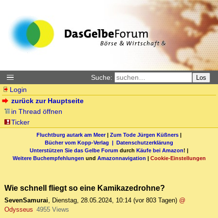
Suche:
Los
Login
zurück zur Hauptseite
in Thread öffnen
Ticker
Fluchtburg autark am Meer
|
Zum Tode Jürgen Küßners
|
Bücher vom Kopp-Verlag |
Datenschutzerklärung
Unterstützen Sie das Gelbe Forum
durch
Käufe bei Amazon
! |
Weitere Buchempfehlungen
und
Amazonnavigation
|
Cookie-Einstellungen
Wie schnell fliegt so eine Kamikazedrohne?
SevenSamurai
,
Dienstag, 28.05.2024, 10:14
(vor 803 Tagen)
@
Odysseus
4955 Views