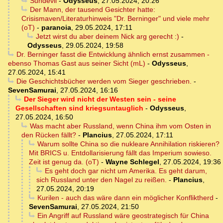
Sundevil
-
Odysseus
,
27.05.2024, 20:26
Der Mann, der tausend Gesichter hatte:
Crisismaven/Literaturhinweis "Dr. Berninger" und viele mehr
(oT)
-
paranoia
,
29.05.2024, 17:11
Jetzt wirst du aber deinem Nick arg gerecht :)
-
Odysseus
,
29.05.2024, 19:58
Dr. Berninger fasst die Entwicklung ähnlich ernst zusammen -
ebenso Thomas Gast aus seiner Sicht (mL)
-
Odysseus
,
27.05.2024, 15:41
Die Geschichtsbücher werden vom Sieger geschrieben.
-
SevenSamurai
,
27.05.2024, 16:16
Der Sieger wird nicht der Westen sein - seine
Gesellschaften sind kriegsuntauglich
-
Odysseus
,
27.05.2024, 16:50
Was macht aber Russland, wenn China ihm vom Osten in
den Rücken fällt?
-
Plancius
,
27.05.2024, 17:11
Warum sollte China so die nukleare Annihilation riskieren?
Mit BRICS u. Entdollarisierung fällt das Imperium sowieso.
Zeit ist genug da. (oT)
-
Wayne Schlegel
,
27.05.2024, 19:36
Es geht doch gar nicht um Amerika. Es geht darum,
sich Russland unter den Nagel zu reißen.
-
Plancius
,
27.05.2024, 20:19
Kurilen - auch das wäre dann ein möglicher Konfliktherd
-
SevenSamurai
,
27.05.2024, 21:50
Ein Angriff auf Russland wäre geostrategisch für China