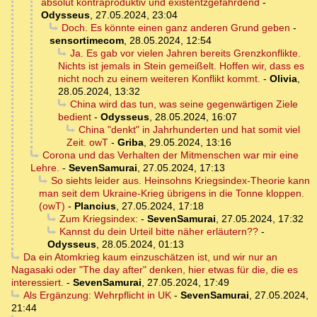
absolut kontraproduktiv und existentzgefährdend
-
Odysseus
,
27.05.2024, 23:04
Doch. Es könnte einen ganz anderen Grund geben
-
sensortimecom
,
28.05.2024, 12:54
Ja. Es gab vor vielen Jahren bereits Grenzkonflikte.
Nichts ist jemals in Stein gemeißelt. Hoffen wir, dass es
nicht noch zu einem weiteren Konflikt kommt.
-
Olivia
,
28.05.2024, 13:32
China wird das tun, was seine gegenwärtigen Ziele
bedient
-
Odysseus
,
28.05.2024, 16:07
China "denkt" in Jahrhunderten und hat somit viel
Zeit. owT
-
Griba
,
29.05.2024, 13:16
Corona und das Verhalten der Mitmenschen war mir eine
Lehre.
-
SevenSamurai
,
27.05.2024, 17:13
So siehts leider aus. Heinsohns Kriegsindex-Theorie kann
man seit dem Ukraine-Krieg übrigens in die Tonne kloppen.
(owT)
-
Plancius
,
27.05.2024, 17:18
Zum Kriegsindex:
-
SevenSamurai
,
27.05.2024, 17:32
Kannst du dein Urteil bitte näher erläutern??
-
Odysseus
,
28.05.2024, 01:13
Da ein Atomkrieg kaum einzuschätzen ist, und wir nur an
Nagasaki oder "The day after" denken, hier etwas für die, die es
interessiert.
-
SevenSamurai
,
27.05.2024, 17:49
Als Ergänzung: Wehrpflicht in UK
-
SevenSamurai
,
27.05.2024,
21:44