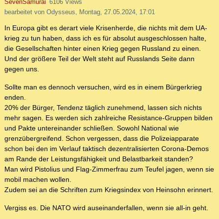
SevenSamurai
6106 Views
bearbeitet von Odysseus, Montag, 27.05.2024, 17:01
In Europa gibt es derart viele Krisenherde, die nichts mit dem UA-
krieg zu tun haben, dass ich es für absolut ausgeschlossen halte,
die Gesellschaften hinter einen Krieg gegen Russland zu einen.
Und der größere Teil der Welt steht auf Russlands Seite dann
gegen uns.
Sollte man es dennoch versuchen, wird es in einem Bürgerkrieg
enden.
20% der Bürger, Tendenz täglich zunehmend, lassen sich nichts
mehr sagen. Es werden sich zahlreiche Resistance-Gruppen bilden
und Pakte untereinander schließen. Sowohl National wie
grenzübergreifend. Schon vergessen, dass die Polizeiapparate
schon bei den im Verlauf taktisch dezentralisierten Corona-Demos
am Rande der Leistungsfähigkeit und Belastbarkeit standen?
Man wird Pistolius und Flag-Zimmerfrau zum Teufel jagen, wenn sie
mobil machen wollen.
Zudem sei an die Schriften zum Kriegsindex von Heinsohn erinnert.
Vergiss es. Die NATO wird auseinanderfallen, wenn sie all-in geht.