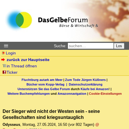
Suche:
Los
Login
zurück zur Hauptseite
in Thread öffnen
Ticker
Fluchtburg autark am Meer
|
Zum Tode Jürgen Küßners
|
Bücher vom Kopp-Verlag |
Datenschutzerklärung
Unterstützen Sie das Gelbe Forum
durch
Käufe bei Amazon
! |
Weitere Buchempfehlungen
und
Amazonnavigation
|
Cookie-Einstellungen
Der Sieger wird nicht der Westen sein - seine
Gesellschaften sind kriegsuntauglich
Odysseus
,
Montag, 27.05.2024, 16:50
(vor 802 Tagen)
@