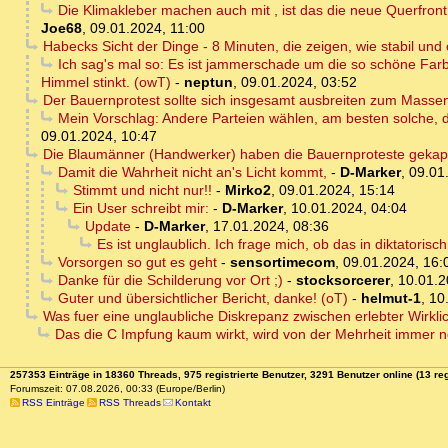
Die Klimakleber machen auch mit , ist das die neue Querfron
Joe68
,
09.01.2024, 11:00
Habecks Sicht der Dinge - 8 Minuten, die zeigen, wie stabil und o
Ich sag's mal so: Es ist jammerschade um die so schöne Farb
Himmel stinkt. (owT)
-
neptun
,
09.01.2024, 03:52
Der Bauernprotest sollte sich insgesamt ausbreiten zum Masse
Mein Vorschlag: Andere Parteien wählen, am besten solche, d
09.01.2024, 10:47
Die Blaumänner (Handwerker) haben die Bauernproteste gekaper
Damit die Wahrheit nicht an's Licht kommt,
-
D-Marker
,
09.01
Stimmt und nicht nur!!
-
Mirko2
,
09.01.2024, 15:14
Ein User schreibt mir:
-
D-Marker
,
10.01.2024, 04:04
Update
-
D-Marker
,
17.01.2024, 08:36
Es ist unglaublich. Ich frage mich, ob das in diktatorisc
Vorsorgen so gut es geht
-
sensortimecom
,
09.01.2024, 16:
Danke für die Schilderung vor Ort ;)
-
stocksorcerer
,
10.01.2
Guter und übersichtlicher Bericht, danke! (oT)
-
helmut-1
,
10
Was fuer eine unglaubliche Diskrepanz zwischen erlebter Wirkli
Das die C Impfung kaum wirkt, wird von der Mehrheit immer n
257353 Einträge in 18360 Threads, 975 registrierte Benutzer, 3291 Benutzer online (13 reg
Forumszeit: 07.08.2026, 00:33 (Europe/Berlin)
RSS Einträge
RSS Threads
Kontakt