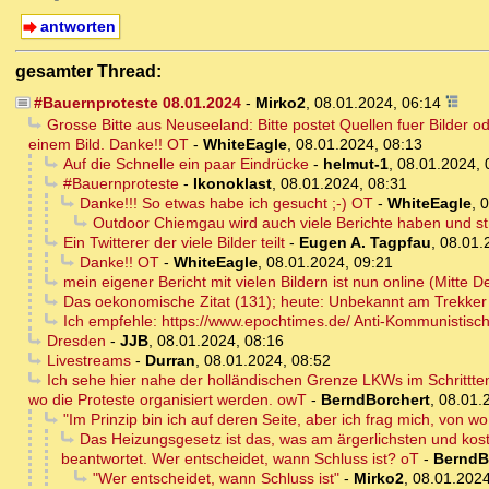
antworten
gesamter Thread:
#Bauernproteste 08.01.2024
-
Mirko2
,
08.01.2024, 06:14
Grosse Bitte aus Neuseeland: Bitte postet Quellen fuer Bilder 
einem Bild. Danke!! OT
-
WhiteEagle
,
08.01.2024, 08:13
Auf die Schnelle ein paar Eindrücke
-
helmut-1
,
08.01.2024, 
#Bauernproteste
-
Ikonoklast
,
08.01.2024, 08:31
Danke!!! So etwas habe ich gesucht ;-) OT
-
WhiteEagle
,
0
Outdoor Chiemgau wird auch viele Berichte haben und st
Ein Twitterer der viele Bilder teilt
-
Eugen A. Tagpfau
,
08.01.
Danke!! OT
-
WhiteEagle
,
08.01.2024, 09:21
mein eigener Bericht mit vielen Bildern ist nun online (Mitte 
Das oekonomische Zitat (131); heute: Unbekannt am Trekker
Ich empfehle: https://www.epochtimes.de/ Anti-Kommunistisc
Dresden
-
JJB
,
08.01.2024, 08:16
Livestreams
-
Durran
,
08.01.2024, 08:52
Ich sehe hier nahe der holländischen Grenze LKWs im Schritttemp
wo die Proteste organisiert werden. owT
-
BerndBorchert
,
08.01.
"Im Prinzip bin ich auf deren Seite, aber ich frag mich, von w
Das Heizungsgesetz ist das, was am ärgerlichsten und kosts
beantwortet. Wer entscheidet, wann Schluss ist? oT
-
BerndB
"Wer entscheidet, wann Schluss ist"
-
Mirko2
,
08.01.2024