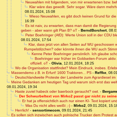
Neuwahlen mit folgendem, von mir erwartenen bzw. bef
Klar wäre das gewollt. Sehr sogar. Wäre dann mehrh
08.01.2024, 15:08
Wieso Neuwahlen, es gibt doch keinen Grund für die 
16:39
Es ist naiv, zu erwarten, dass man damit die Regierung 
geben - aber wann gilt Plan B? oT
-
BerndBorchert
,
08.0
Peter Boehringer (AfD): Werte Union soll in der CDU ble
08.01.2024, 17:54
Klar, dass jetzt von allen Seiten auf WU geschossen 
Rumpelstilzchen? oder könnte ihnen die WU auch St
Kenne Peter Boehringer persönlich. Ich glaube schon
Boehringer war früher im Goldseiten-Forum aktiv. I
offiziell. oT
-
Olivia
,
12.01.2024, 18:25
Wo die Organisation stattfindet? Mein Eindruck, insbes. Erle
Massendemo z.B. in Erfurt! 1600 Traktoren... PS
-
Reffke
,
08.0
Deutschlandweite Proteste der Landwirte zum Agrardiesel im 
Meine Gedanken am heutigen Tag und warum sich erst das weltp
08.01.2024, 19:34
Haste zuviel habeck oder baerbock geraucht? owt.
-
Bergam
Der Schwurbeltext von Mirko2 passt gar nicht zu seine
Er hat ja offensichtlich auch nur einen KI- Text kopiert un
Was Du nicht alles weißt ;-)
-
Mirko2
,
09.01.2024, 15:1
Herrlich!
-
sensortimecom
,
09.01.2024, 21:45
Es sollen sich inzwischen auch polnische Trucker dem Protest 