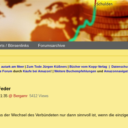
ts / Börsenlinks
Forumsarchive
 autark am Meer
|
Zum Tode Jürgen Küßners
|
Bücher vom Kopp-Verlag |
Datenschut
be Forum
durch
Käufe bei Amazon
! |
Weitere Buchempfehlungen
und
Amazonnavigat
Feder
21:35
@ Bergamr
5412 Views
 dass der Wechsel des Verbündeten nur dann sinnvoll ist, wenn die einzi