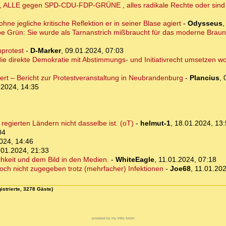
t, ALLE gegen SPD-CDU-FDP-GRÜNE , alles radikale Rechte oder sind da
hne jegliche kritische Reflektion er in seiner Blase agiert
-
Odysseus
e Grün: Sie wurde als Tarnanstrich mißbraucht für das moderne Braun,
nprotest
-
D-Marker
,
09.01.2024, 07:03
ie direkte Demokratie mit Abstimmungs- und Initiativrecht umsetzen wo
t – Bericht zur Protestveranstaltung in Neubrandenburg
-
Plancius
,
.2024, 14:35
h regierten Ländern nicht dasselbe ist. (oT)
-
helmut-1
,
18.01.2024, 13
04
024, 14:46
.01.2024, 21:33
chkeit und dem Bild in den Medien.
-
WhiteEagle
,
11.01.2024, 07:18
och nicht zugegeben trotz (mehrfacher) Infektionen
-
Joe68
,
11.01.202
istrierte, 3278 Gäste)
powered by my little forum