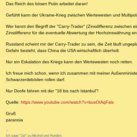
Das Reich des bösen Putin arbeitet daran!
Gefühlt kann der Ukraine-Krieg zwischen Wertewesten und Multipol
Wer kennt den Begriff der "Carry-Trader" (Zinsdifferenz zwischen 
Zinsdifferenz für die eventuelle Abwertung der Hochzinswährung en
Russland scheint mir der Carry-Trader zu sein, die Zeit läuft ungep
Gefahr besteht, dass China die USA wirtschaftlich überholt.
Nur ein Eskalation des Kriegs kann den Wertewesten noch retten.
Ich freue mich schon, wenn ich zusammen mit meiner Außenministe
Schwarzerdeböden rollen darf.
Nur Doofe fahren mit der "18 bis nach Istanbul"!
Quelle:
https://www.youtube.com/watch?v=busOIAqFals
Gruß
paranoia
--
Ich sage "Ja!" zu Alkohol und Hunden.