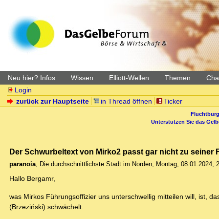
Neu hier? Infos
Wissen
Elliott-Wellen
Themen
Char
Login
zurück zur Hauptseite
in Thread öffnen
Ticker
Fluchtburg
Unterstützen Sie das Gel
Der Schwurbeltext von Mirko2 passt gar nicht zu seiner 
paranoia
,
Die durchschnittlichste Stadt im Norden
,
Montag, 08.01.2024, 
Hallo Bergamr,
was Mirkos Führungsoffizier uns unterschwellig mitteilen will, ist,
(Brzeziński) schwächelt.