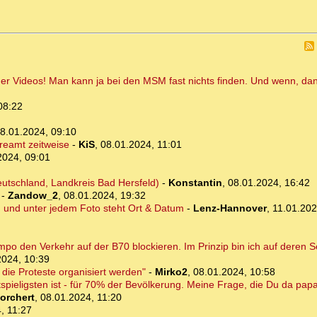
oder Videos! Man kann ja bei den MSM fast nichts finden. Und wenn, da
08:22
8.01.2024, 09:10
reamt zeitweise
-
KiS
,
08.01.2024, 11:01
2024, 09:01
Deutschland, Landkreis Bad Hersfeld)
-
Konstantin
,
08.01.2024, 16:42
-
Zandow_2
,
08.01.2024, 19:32
h und unter jedem Foto steht Ort & Datum
-
Lenz-Hannover
,
11.01.202
o den Verkehr auf der B70 blockieren. Im Prinzip bin ich auf deren Se
2024, 10:39
o die Proteste organisiert werden"
-
Mirko2
,
08.01.2024, 10:58
pieligsten ist - für 70% der Bevölkerung. Meine Frage, die Du da papage
orchert
,
08.01.2024, 11:20
, 11:27