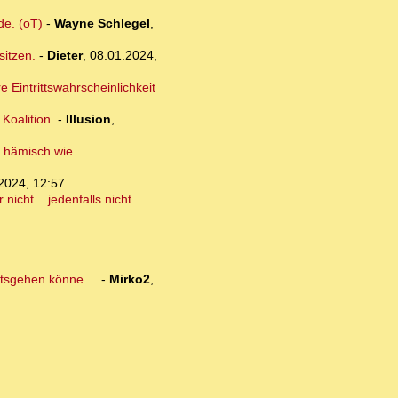
de. (oT)
-
Wayne Schlegel
,
sitzen.
-
Dieter
,
08.01.2024,
 Eintrittswahrscheinlichkeit
Koalition.
-
Illusion
,
h hämisch wie
2024, 12:57
icht... jedenfalls nicht
tsgehen könne ...
-
Mirko2
,