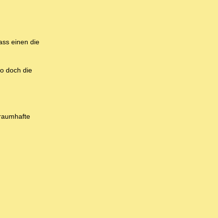
ass einen die
wo doch die
traumhafte