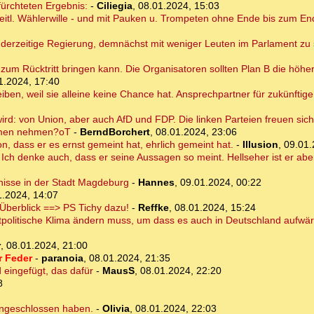
ürchteten Ergebnis:
-
Ciliegia
,
08.01.2024, 15:03
eitl. Wählerwille - und mit Pauken u. Trompeten ohne Ende bis zum En
derzeitige Regierung, demnächst mit weniger Leuten im Parlament zu 
zum Rücktritt bringen kann. Die Organisatoren sollten Plan B die höhere
1.2024, 17:40
iben, weil sie alleine keine Chance hat. Ansprechpartner für zukünftige 
wird: von Union, aber auch AfD und FDP. Die linken Parteien freuen sic
immen nehmen?oT
-
BerndBorchert
,
08.01.2024, 23:06
, dass er es ernst gemeint hat, ehrlich gemeint hat.
-
Illusion
,
09.01.
ch denke auch, dass er seine Aussagen so meint. Hellseher ist er aber n
bnisse in der Stadt Magdeburg
-
Hannes
,
09.01.2024, 00:22
1.2024, 14:07
Überblick ==> PS Tichy dazu!
-
Reffke
,
08.01.2024, 15:24
olitische Klima ändern muss, um dass es auch in Deutschland aufwär
r
,
08.01.2024, 21:00
r Feder
-
paranoia
,
08.01.2024, 21:35
d eingefügt, das dafür
-
MausS
,
08.01.2024, 22:20
8
angeschlossen haben.
-
Olivia
,
08.01.2024, 22:03