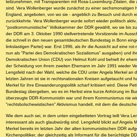
teilzunehmen, mit Transparenten mit Rosa-Luxemburg-Zitaten, die 
sind. Vera Wollenberger wurde zunächst zu einer sechsmonatigen Ha
England, angeboten, von wo sie - angeblich zu Besuch und durch e
zurückkehrte. Vera Wollenberger wurde sofort wieder politisch akti
"postkommunistische" Volkskammer der DDR gewählt, wo sie bis z
der DDR am 3. Oktober 1990 stellvertretende Vorsitzende im Aussch
die schnell in den neuen gesamtdeutschen Bundestag in Bonn einge
linkslastigen Partei) war. Erst 1996, als ihr die Aussicht auf eine
nun als "Partei des Demokratischen Sozialismus" ausgaben) und ihrer
Demokratischen Union (CDU) von Helmut Kohl und behielt ihr ehem
der Scheidung von ihrem zweiten Ehemann im Jahr 1991 wieder Vera
Lengsfeld nach der Wahl, welche die CDU unter Angela Merkel an di
letzten Jahren ist sie in rechtsnationalen Kreisen aufgetaucht und
Merkel für ihre Einwanderungspolitik scharf kritisiert wird. Diese
Bundestag übergeben, wo es im Herbst eine kurze Anhörung im Bundes
überzeugte DDR-Kommunistin war und ihrem Kommunismus nie wirkli
"rechtsbolschewistischen" Aktivismus handelt, mit dem die deutsche
Wie dem auch sei, in dem unten eingebetteten Vortrag teilt Vera L
interessant als auch glaubwürdig sind. Lengsfeld blickt auf Angela
Merkel bereits im letzten Jahr der alten kommunistischen DDR aufg
Kirchenpolitiker, der gleichzeitig als Informant für die berüchtigte D