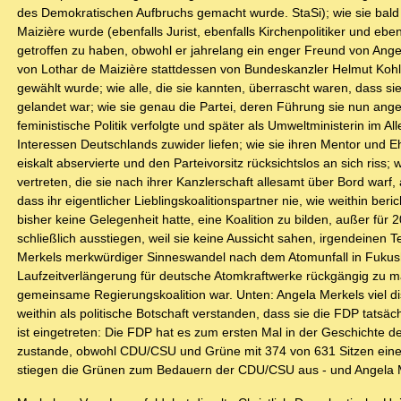
des Demokratischen Aufbruchs gemacht wurde. StaSi); wie sie bald 
Maizière wurde (ebenfalls Jurist, ebenfalls Kirchenpolitiker und ebe
getroffen zu haben, obwohl er jahrelang ein enger Freund von Angel
von Lothar de Maizière stattdessen von Bundeskanzler Helmut Kohl 
gewählt wurde; wie alle, die sie kannten, überrascht waren, dass 
gelandet war; wie sie genau die Partei, deren Führung sie nun angehö
feministische Politik verfolgte und später als Umweltministerin im 
Interessen Deutschlands zuwider liefen; wie sie ihren Mentor und
eiskalt abservierte und den Parteivorsitz rücksichtslos an sich riss
vertreten, die sie nach ihrer Kanzlerschaft allesamt über Bord warf,
dass ihr eigentlicher Lieblingskoalitionspartner nie, wie weithin be
bisher keine Gelegenheit hatte, eine Koalition zu bilden, außer f
schließlich ausstiegen, weil sie keine Aussicht sahen, irgendeinen
Merkels merkwürdiger Sinneswandel nach dem Atomunfall in Fukushi
Laufzeitverlängerung für deutsche Atomkraftwerke rückgängig zu ma
gemeinsame Regierungskoalition war. Unten: Angela Merkels viel di
weithin als politische Botschaft verstanden, dass sie die FDP tatsäc
ist eingetreten: Die FDP hat es zum ersten Mal in der Geschichte d
zustande, obwohl CDU/CSU und Grüne mit 374 von 631 Sitzen eine
stiegen die Grünen zum Bedauern der CDU/CSU aus - und Angela Mer