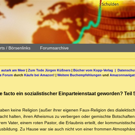
ts / Börsenlinks
Forumsarchive
 autark am Meer
|
Zum Tode Jürgen Küßners
|
Bücher vom Kopp-Verlag |
Datenschut
be Forum
durch
Käufe bei Amazon
! |
Weitere Buchempfehlungen
und
Amazonnavigat
 facto ein sozialistischer Einparteienstaat geworden? Teil 
aben keine Religion (außer ihrer eigenen Faux-Religion des dialektisc
acht halten, ihren Atheismus zu verbergen oder gemischte Botschafte
em Vater, einem roten Pastor, die Erlaubnis erteilt, der kommunistisch
e Ausbildung. Zu Hause war sie auch nicht von einer frommen Atmosphä