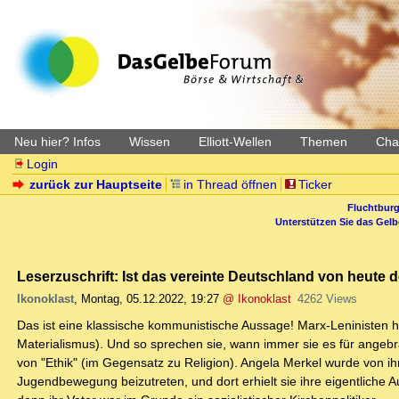
Neu hier? Infos
Wissen
Elliott-Wellen
Themen
Char
Login
zurück zur Hauptseite
in Thread öffnen
Ticker
Fluchtburg
Unterstützen Sie das Gel
Leserzuschrift: Ist das vereinte Deutschland von heute de
Ikonoklast
,
Montag, 05.12.2022, 19:27
@ Ikonoklast
4262 Views
Das ist eine klassische kommunistische Aussage! Marx-Leninisten h
Materialismus). Und so sprechen sie, wann immer sie es für angebr
von "Ethik" (im Gegensatz zu Religion). Angela Merkel wurde von ihr
Jugendbewegung beizutreten, und dort erhielt sie ihre eigentlich