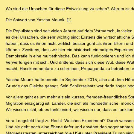
Wo sind die Ursachen für diese Entwicklung zu sehen? Warum ist das
Die Antwort von Yascha Mounk: [1]
Die Populisten sind seit vielen Jahren auf dem Vormarsch, in viele
es drei Ursachen, die sehr wichtig sind: Erstens die wirtschaftlich
haben, dass es ihnen nicht wirklich besser geht als ihren Eltern un
können. Zweitens, dass wir hier ein historisch einmaliges Experi
Demokratie in eine multiethnische. Das kann funktionieren und ich d
Verwerfungen mit sich. Und drittens, dass sich diese Wut, diese Wut 
macht, Hasskommentare zu schreiben, Propaganda zu betreiben und si
Yascha Mounk hatte bereits im September 2015, also auf dem Höhepu
Grunde das Gleiche gesagt. Sein Schlüsselsatz war darin sogar no
Vor allem geht es um mehr als ein kurzes, fremden-freundliches S
Migration einzigartig ist: Länder, die sich als monoethnische, mono
Wir wissen nicht, ob es funktioniert, wir wissen nur, dass es funktio
Vera Lengsfeld fragt zu Recht: Welches Experiment? Durch wessen 
Und sie geht noch eine Ebene tiefer und erwähnt den sogenannten G
Mitgliedsstaaten unterzeichnet (die USA unter Präsident Trump 