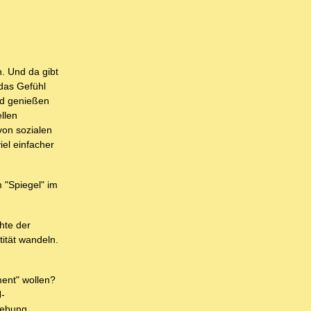
. Und da gibt
 das Gefühl
ard genießen
llen
von sozialen
iel einfacher
 "Spiegel" im
hte der
tität wandeln.
ment" wollen?
N-
gebung