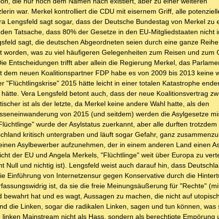
nion, die nur noch dem Namen nach existiert, aber zu einer weiteren
zlerin war. Merkel kontrolliert die CDU mit eisernem Griff, alle potenziel
ra Lengsfeld sagt sogar, dass der Deutsche Bundestag von Merkel zu 
en Tatsache, dass 80% der Gesetze in den EU-Mitgliedstaaten nicht 
sfeld sagt, die deutschen Abgeordneten seien durch eine ganze Reihe
uft worden, was zu viel häufigeren Gelegenheiten zum Reisen und zum
ie Entscheidungen trifft aber allein die Regierung Merkel, das Parlam
it dem neuen Koalitionspartner FDP habe es von 2009 bis 2013 keine 
Flüchtlingskrise" 2015 hätte leicht in einer totalen Katastrophe end
 hätte. Vera Lengsfeld betont auch, dass der neue Koalitionsvertrag z
scher ist als der letzte, da Merkel keine andere Wahl hatte, als den
asseneinwanderung von 2015 (und seitdem) werden die Asylgesetze mis
chtlinge" wurde der Asylstatus zuerkannt, aber alle durften trotzdem 
utschland kritisch untergraben und läuft sogar Gefahr, ganz zusammenz
st, einen Asylbewerber aufzunehmen, der in einem anderen Land einen A
sicht der EU und Angela Merkels, "Flüchtlinge" weit über Europa zu vert
Null und nichtig ist). Lengsfeld weist auch darauf hin, dass Deutsch
e Einführung von Internetzensur gegen Konservative durch die Hinter
assungswidrig ist, da sie die freie Meinungsäußerung für "Rechte" (mit
 bewahrt hat und es wagt, Aussagen zu machen, die nicht auf utopisc
 die Linken, sogar die radikalen Linken, sagen und tun können, was s
 linken Mainstream nicht als Hass, sondern als berechtigte Empörung 