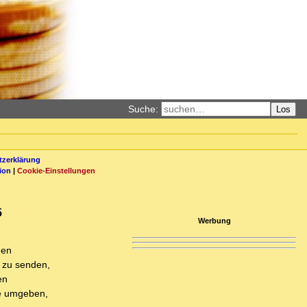
Suche:
Los
zerklärung
ion
|
Cookie-Einstellungen
5
Werbung
hen
n zu senden,
en
re umgeben,