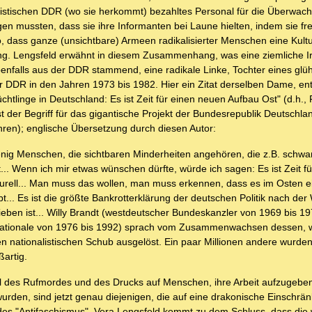
stischen DDR (wo sie herkommt) bezahltes Personal für die Überwac
gen mussten, dass sie ihre Informanten bei Laune hielten, indem sie fr
o, dass ganze (unsichtbare) Armeen radikalisierter Menschen eine Kultu
ng. Lengsfeld erwähnt in diesem Zusammenhang, was eine ziemliche Iro
benfalls aus der DDR stammend, eine radikale Linke, Tochter eines g
er DDR in den Jahren 1973 bis 1982. Hier ein Zitat derselben Dame, 
htlinge in Deutschland: Es ist Zeit für einen neuen Aufbau Ost" (d.h., F
st der Begriff für das gigantische Projekt der Bundesrepublik Deutschla
ren); englische Übersetzung durch diesen Autor:
ig Menschen, die sichtbaren Minderheiten angehören, die z.B. schwar
... Wenn ich mir etwas wünschen dürfte, würde ich sagen: Es ist Zeit fü
lturell... Man muss das wollen, man muss erkennen, dass es im Osten 
.. Es ist die größte Bankrotterklärung der deutschen Politik nach de
ieben ist... Willy Brandt (westdeutscher Bundeskanzler von 1969 bis 1
ternationale von 1976 bis 1992) sprach vom Zusammenwachsen dessen, 
 nationalistischen Schub ausgelöst. Ein paar Millionen andere wurden
ßartig.
el des Rufmordes und des Drucks auf Menschen, ihre Arbeit aufzugeben
urden, sind jetzt genau diejenigen, die auf eine drakonische Einschrä
des "Antifaschismus". Vera Lengsfeld kommt zu dem Schluss, dass die