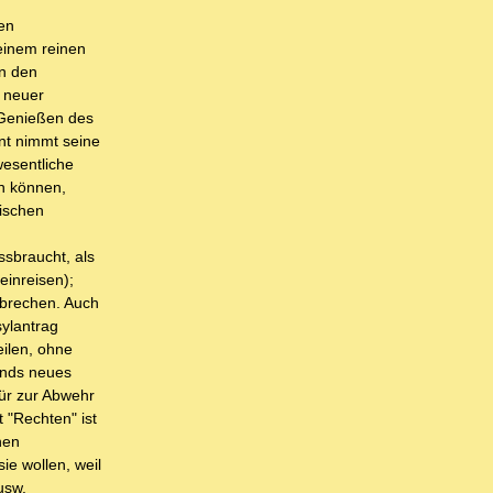
len
einem reinen
in den
 neuer
 Genießen des
ent nimmt seine
wesentliche
en können,
wischen
sbraucht, als
einreisen);
ubrechen. Auch
sylantrag
eilen, ohne
lands neues
tür zur Abwehr
 "Rechten" ist
hen
ie wollen, weil
usw.