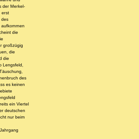
is der Merkel-
 erst
g des
it aufkommen
heint die
ie
hr großzügig
uen, die
d die
o Lengsfeld,
 Täuschung,
mmenbruch des
ass es keinen
Gebiete
engsfeld
its ein Viertel
der deutschen
icht nur beim
 Jahrgang