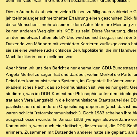
denn ihr Vater war im Grunde ein sozialistischer Kirchenpolitiker.
Dieser Autor hat auf seinen vielen Reisen zufällig auch zahlreich
jahrzehntelanger schmerzhafter Erfahrung einen geschulten Blick f
diese Menschen - mehr als einer - dem Autor über ihre Meinung zu A
keinen anderen Weg gibt, als 'KGB' zu sein! Diese Vermutung, diese
an der nie etwas haften bleibt? Und wird sie nicht sogar, nach der
Dutzende von Männern mit zerstörten Karrieren zurückgelassen hat,
sie sei eine weitere rücksichtslose Berufspolitikerin, die ihr Handwe
Machttaktikerin par excellence war.
Aber hören wir uns den Bericht einer ehemaligen CDU-Bundestagsab
Angela Merkel zu sagen hat und darüber, wohin Merkel die Partei u
Feind des kommunistischen Systems, im Gegenteil: Ihr Vater war ein 
akademisches Fach, das so kommunistisch ist, wie es nur geht: Ges
studieren, was im DDR-Kontext nur Philosophie unter dem ideolog
trat auch Vera Lengsfeld in die kommunistische Staatspartei der D
pazifistischen und anderen Oppositionsgruppen an (auch das ist n
waren schlicht "reformkommunistisch"). Doch 1983 scheinen ihre Akti
ausgeschlossen wurde. Im Januar 1988 (weniger als zwei Jahre vor
Kommunistin, wenn auch eine kritische, die versucht, die DDR-Beh
erinnern. Zusammen mit Dutzenden anderer hatte sie geplant, am 1