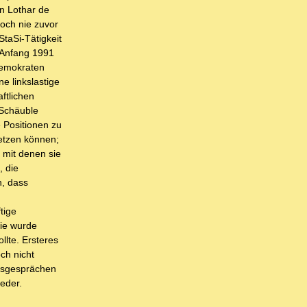
en Lothar de
noch nie zuvor
taSi-Tätigkeit
 Anfang 1991
demokraten
e linkslastige
ftlichen
 Schäuble
e Positionen zu
setzen können;
, mit denen sie
, die
h, dass
tige
Sie wurde
llte. Ersteres
ch nicht
gsgesprächen
eder.