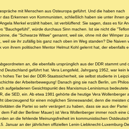
e Gespräche mit Menschen aus Osteuropa geführt. Und die haben nach
ür das Erkennen von Kommunisten, schließlich haben sie unter ihnen g
ngela Merkel erzählt haben, ist verblüffend: Sie sagen, dass es für A
s "Bauchgefühl", würde durchaus Sinn machen. Ist sie nicht die "Teflon
 Spinne, die "Schwarze Witwe" genannt, weil sie, ohne mit der Wimper z
 weil sie ihr zufällig bis ganz nach oben im Weg standen? Die Naiven
rk von ihrem politischen Mentor Helmut Kohl gelernt hat, der ebenfalls e
geordneten an, die ebenfalls ursprünglich aus der DDR stammt und di
nd Deutschland geführt hat. Vera Lengsfeld, Jahrgang 1952, war kein 
hohes Tier bei der DDR-Staatssicherheit, sie selbst studierte in Leipzi
chichte der Arbeiterbewegung! Danach ging sie nach Berlin, um Philo
isch aufgeladenen Gesichtspunkt des Marxismus-Leninismus bedeutete.
DR, die SED, ein. Ab etwa 1981 gehörte die heutige Vera Wollenberger 
icht überzeugend für einen möglichen Sinneswandel, denn die meisten 
vitäten die Partei so sehr verärgert zu haben, dass sie aus der Partei
 dem Fall der Berliner Mauer) ist Vera Wollenberger immer noch eine 
örden an die fehlende Meinungsfreiheit im kommunistischen Ostdeutsc
5. Januar an der jährlichen offiziellen Lenin-Liebknecht-Luxemburg-D