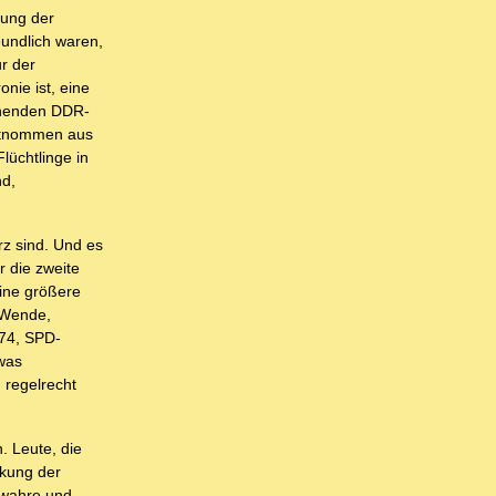
hung der
eundlich waren,
r der
nie ist, eine
lühenden DDR-
entnommen aus
lüchtlinge in
nd,
z sind. Und es
r die zweite
eine größere
r Wende,
974, SPD-
was
 regelrecht
. Leute, die
nkung der
 wahre und