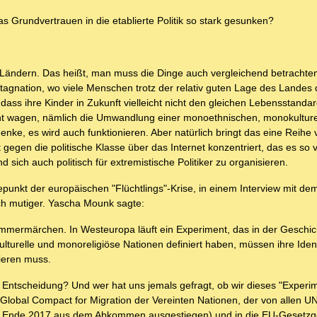
 Grundvertrauen in die etablierte Politik so stark gesunken?
n Ländern. Das heißt, man muss die Dinge auch vergleichend betrachten
e Stagnation, wo viele Menschen trotz der relativ guten Lage des Landes
d dass ihre Kinder in Zukunft vielleicht nicht den gleichen Lebensstand
ment wagen, nämlich die Umwandlung einer monoethnischen, monokulture
enke, es wird auch funktionieren. Aber natürlich bringt das eine Reihe 
gegen die politische Klasse über das Internet konzentriert, das es so v
ch auch politisch für extremistische Politiker zu organisieren.
nkt der europäischen "Flüchtlings"-Krise, in einem Interview mit dem
ch mutiger. Yascha Mounk sagte:
ommermärchen. In Westeuropa läuft ein Experiment, das in der Geschic
kulturelle und monoreligiöse Nationen definiert haben, müssen ihre Iden
nieren muss.
Entscheidung? Und wer hat uns jemals gefragt, ob wir dieses "Experi
lobal Compact for Migration der Vereinten Nationen, der von allen U
sind Ende 2017 aus dem Abkommen ausgestiegen) und in die EU-Gesetz