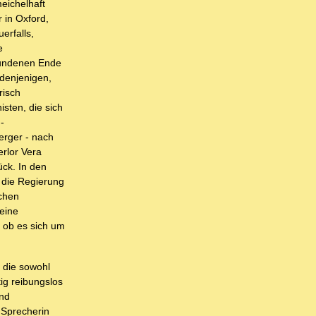
eichelhaft
 in Oxford,
erfalls,
e
bundenen Ende
 denjenigen,
risch
isten, die sich
-
erger - nach
rlor Vera
ück. In den
r die Regierung
schen
 eine
 ob es sich um
 die sowohl
ig reibungslos
und
r Sprecherin