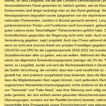
Merkel, so Vera Lengsfeld, hat die alte Christlich-Demokratische U
ökosozialistischen Partei geworden ist, faktisch getötet, seit sie Kan
Konkurrenten sind längst verdrängt oder an den Rand gedrängt. Ve
Abnickparlament degradiert wurde (abgesehen von der deprimierend
nationalen Parlamenten, sondern in Brüssel gemacht werden). Leng
parlamentarischer Posten und Funktionen sanft korrumpiert, geka
guten Lebens eines "beschäftigten" Parlamentariers geführt habe. D
Kontrollfunktion gegenüber der Regierung nicht mehr wahr. Auch m
Veränderung gegeben, sagt Lengsfeld. Auch das Chaos während der "
wenn es nicht eine enorme Arbeit von privaten Freiwilligen gegeben
CDU/CSU und SPD für die Legislaturperiode 2018-2022 viel sozialisti
Sozialdemokraten alles zu geben, was sie wollten. Während der M
wären sie allgemeine Einwanderungsgesetze (weniger als 1% der "Flü
damit, so Lengsfeld, wurde und wird die Rechtsstaatlichkeit in De
die Dublin-Verordnung, die vorsieht, dass kein Land verpflichtet i
gestellt hat, wird praktisch ausgehebelt (was bedeutet, dass die Ab
dass die Mitgliedsstaaten Nein sagen können, nach geltendem Recht 
sogenanntes Netzwerkdurchsetzungsgesetz nichts anderes ist als di
von "Hassrede" und "Fake News", was ihrer Meinung nach völlig verf
jeder gemeint, der sich einfach seinen gesunden Menschenverstand
Überzeugungen, sondern auf der Realität beruhen) beendet, während
hasserfüllte linke Propaganda (sogar Einschüchterung) vom ebenso