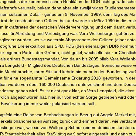
angesichts der kommunistischen Realität in der DDR nicht gerade schm
ftstrafe verurteilt, bekam dann aber ein zweijähriges Studiensemester
inen seltsamen Zufall - genau am 9. November 1989, dem Tag des Mau
v, trat den ostdeutschen Grünen bei und wurde im März 1990 in die erst
um Inkrafttreten der deutschen Wiedervereinigung und dem damit ver
uss für Abrüstung und Verteidigung war. Vera Wollenberger gehört zu
gliedert wurden, wo sie weiterhin Abgeordnete der Grünen (einer noto
 rot-rot-grüne Dreierkoalition aus SPD, PDS (den ehemaligen DDR-Kommun
 eigenen Partei, den Grünen, nicht gefiel, wechselte sie zur Christlich
als grünes Bundestagsmandat. Von da an bis 2005 blieb Vera Wollenb
 Lengsfeld - Mitglied des Deutschen Bundestages. Ironischerweise ve
e Macht brachte, ihren Sitz und kehrte nie mehr in den Bundestag zur
 hat für eine sogenannte 'Gemeinsame Erklärung 2018' geworben, in de
 Petition wurde von über 160.000 Deutschen unterzeichnet und dem Deut
tag geben wird. Es ist nicht ganz klar, ob Vera Lengsfeld, die einst
ch abgeschworen hat, hier nur von echter Sorge getrieben wird oder
 Bevölkerung immer weiter polarisiert werden soll.
engsfeld eine Reihe von Beobachtungen in Bezug auf Angela Merkel mit,
 Merkels phänomenalen Aufstieg zurück und erinnert daran, wie verdächt
estiegen war; wie sie von Wolfgang Schnur (einem dubiosen Juristen 
DR-Staatssicherheit alias StaSi tätig war) sofort eingestellt und dann zu