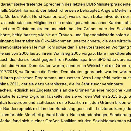
darauf stellvertretende Sprecherin des letzten DDR-Ministerpräsident
nfalls StaSi-Informant, der fälschlicherweise behauptet, Angela Merkel 
a Merkels Vater, Horst Kasner, war); wie sie nach Bekanntwerden der S
als ostdeutsches Mitglied in sein erstes gesamtdeutsches Kabinett ab
sie bei den Christdemokraten und nicht bei den Grünen oder den Sozial
rte, heftig hasste; wie sie als Frauen- und Jugendministerin sofort ein
Alleingang internationale Öko-Abkommen unterzeichnete, die den wirtscha
 Ehrenvorsitzenden Helmut Kohl sowie den Parteivorsitzenden Wolfgang
; wie sie von 2000 bis zu ihrem Wahlsieg 2005 vorgab, klare marktliberal
 auch die, die sie leicht gegen ihren Koalitionspartner SPD hätte durch
richtet, die Freien Demokraten waren, sondern in Wirklichkeit die Grünen
ür 2017/2018, wofür auch die Freien Demokraten gebraucht worden wären
 Teil ihres politischen Programms umzusetzen. Vera Lengsfeld meint auc
ma 2011, der sie dazu veranlasste, die im Jahr zuvor vereinbarte
chen, lediglich ein Zugeständnis an die Grünen für eine mögliche künf
skutierte schwarz-grüne Halskette, die sie vor den Wahlen 2013 trug. 
hlich loswerden und stattdessen eine Koalition mit den Grünen bilden wo
er Bundesrepublik nicht in den Bundestag geschafft. Letzteres kam jedo
 komfortable Mehrheit gehabt hätten: Nach stundenlangen Sondierun
kel fand sich in einer Großen Koalition mit den Sozialdemokraten wi