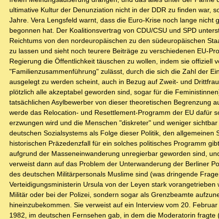
ultimative Kultur der Denunziation nicht in der DDR zu finden war, son
Jahre. Vera Lengsfeld warnt, dass die Euro-Krise noch lange nicht g
begonnen hat. Der Koalitionsvertrag von CDU/CSU und SPD unterst
Reichtums von den nordeuropäischen zu den südeuropäischen Staate
zu lassen und sieht noch teurere Beiträge zu verschiedenen EU-Pro
Regierung die Öffentlichkeit täuschen zu wollen, indem sie offiziell 
"Familienzusammenführung" zulässt, durch die sich die Zahl der Einw
ausgelegt zu werden scheint, auch in Bezug auf Zweit- und Drittfra
plötzlich alle akzeptabel geworden sind, sogar für die Feministinnen)
tatsächlichen Asylbewerber von dieser theoretischen Begrenzung auf
werde das Relocation- und Resettlement-Programm der EU dafür so
erzwungen wird und die Menschen "diskreter" und weniger sichtb
deutschen Sozialsystems als Folge dieser Politik, den allgemeinen St
historischen Präzedenzfall für ein solches politisches Programm gib
aufgrund der Masseneinwanderung unregierbar geworden sind, und g
verweist dann auf das Problem der Unterwanderung der Berliner Poli
des deutschen Militärpersonals Muslime sind (was dringende Fragen 
Verteidigungsministerin Ursula von der Leyen stark vorangetrieben wi
Militär oder bei der Polizei, sondern sogar als Grenzbeamte aufzu
hineinzubekommen. Sie verweist auf ein Interview vom 20. Februa
1982, im deutschen Fernsehen gab, in dem die Moderatorin fragte 