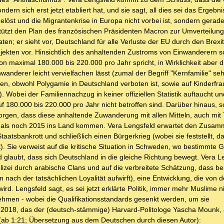
dern sich erst jetzt etabliert hat, und sie sagt, all dies sei das Ergebn
elöst und die Migrantenkrise in Europa nicht vorbei ist, sondern gerade
ützt den Plan des französischen Präsidenten Macron zur Umverteilun
n; er sieht vor, Deutschland für alle Verluste der EU durch den Brex
jekten vor. Hinsichtlich des anhaltenden Zustroms von Einwanderern sc
von maximal 180.000 bis 220.000 pro Jahr spricht, in Wirklichkeit aber d
anderer leicht vervielfachen lässt (zumal der Begriff "Kernfamilie" se
uen, obwohl Polygamie in Deutschland verboten ist, sowie auf Kinderfra
. Wobei der Familiennachzug in keiner offiziellen Statistik auftaucht un
 180.000 bis 220.000 pro Jahr nicht betroffen sind. Darüber hinaus, s
rgen, dass diese anhaltende Zuwanderung mit allen Mitteln, auch mit
ar als noch 2015 ins Land kommen. Vera Lengsfeld erwartet den Zusa
aatsbankrott und schließlich einen Bürgerkrieg (wobei sie feststellt, d
t). Sie verweist auf die kritische Situation in Schweden, wo bestimmte 
laubt, dass sich Deutschland in die gleiche Richtung bewegt. Vera L
zei durch arabische Clans und auf die verbreitete Schätzung, dass bere
nach der tatsächlichen Loyalität aufwirft), eine Entwicklung, die von 
rd. Lengsfeld sagt, es sei jetzt erklärte Politik, immer mehr Muslime n
nehmen - wobei die Qualifikationsstandards gesenkt werden, um sie
r 2018, das der (deutsch-stämmige) Harvard-Politologe Yascha Mounk,
(ab 1:21; Übersetzung aus dem Deutschen durch diesen Autor):