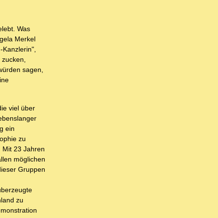
elebt. Was
ngela Merkel
-Kanzlerin",
u zucken,
 würden sagen,
ine
e viel über
lebenslanger
g ein
sophie zu
 Mit 23 Jahren
allen möglichen
dieser Gruppen
überzeugte
hland zu
emonstration