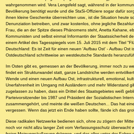
wahrgenommen wird. Vera Lengsfeld sagt, während in der kommuni
Bevölkerung benötigt wurde und die StaSi-Offiziere sogar dafür sor
ihnen kleine Geschenke überreichten usw., ist die Situation heute s
Denunziation betreiben, und zwar kostenlos, ohne jegliche Bezahlu
Frau, die an der Spitze dieses Phänomens steht, Anetta Kahane, e
Kommunisten und selbst einmal Informantin der Staatssicherheit d
einem Artikel des Tagesspiegels vom 15. Juli 2015 mit dem Titel "Flüc
Deutschland: Es ist Zeit für einen neuen 'Aufbau Ost' - Aufbau Ost i
Ostdeutschland schrittweise an westdeutsche Standards heranzufüh
Im Osten gibt es, gemessen an der Bevölkerung, immer noch zu wen
findet ein Strukturwandel statt, ganze Landstriche werden entvölkert
Wende und einen neuen Aufbau Ost, infrastrukturell, emotional, ku
Unerfahrenheit im Umgang mit Ausländern und mehr Widerstand gibt.
zugelassen zu haben, dass ein Drittel des Staatsgebietes weiß gebl
Parteivorsitzender bis 1987 und Präsident der Sozialistischen In
zusammengehört, und meinte die weißen Deutschen... Das hat einen
vergessen. Wenn das jetzt ein Ende haben sollte, fände ich das gro
Diese radikalen Netzwerke bedienen sich, ohne zu zögern der Mitt
noch vor nicht allzu langer Zeit vom Verfassungsschutz überwacht w
freien Meinungsäußerung drängen, und das alles unter der Fahne 