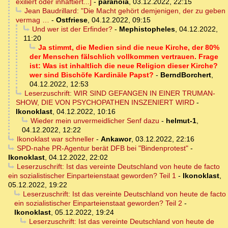
exiliert oder inhaftiert...]
-
paranoia
,
03.12.2022, 22:15
Jean Baudrillard: "Die Macht gehört demjenigen, der zu geben
vermag …
-
Ostfriese
,
04.12.2022, 09:15
Und wer ist der Erfinder?
-
Mephistopheles
,
04.12.2022,
11:20
Ja stimmt, die Medien sind die neue Kirche, der 80%
der Menschen fälschlich vollkommen vertrauen. Frage
ist: Was ist inhaltlich die neue Religion dieser Kirche?
wer sind Bischöfe Kardinäle Papst?
-
BerndBorchert
,
04.12.2022, 12:53
Leserzuschrift: WIR SIND GEFANGEN IN EINER TRUMAN-
SHOW, DIE VON PSYCHOPATHEN INSZENIERT WIRD
-
Ikonoklast
,
04.12.2022, 10:16
Wieder mein unvermeidlicher Senf dazu
-
helmut-1
,
04.12.2022, 12:22
Ikonoklast war schneller
-
Ankawor
,
03.12.2022, 22:16
SPD-nahe PR-Agentur berät DFB bei "Bindenprotest"
-
Ikonoklast
,
04.12.2022, 22:02
Leserzuschrift: Ist das vereinte Deutschland von heute de facto
ein sozialistischer Einparteienstaat geworden? Teil 1
-
Ikonoklast
,
05.12.2022, 19:22
Leserzuschrift: Ist das vereinte Deutschland von heute de facto
ein sozialistischer Einparteienstaat geworden? Teil 2
-
Ikonoklast
,
05.12.2022, 19:24
Leserzuschrift: Ist das vereinte Deutschland von heute de