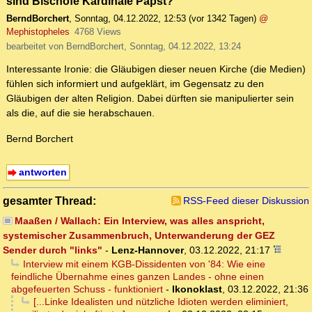
sind Bischöfe Kardinäle Papst?
BerndBorchert
,
Sonntag, 04.12.2022, 12:53
(vor 1342 Tagen)
@
Mephistopheles
4768 Views
bearbeitet von BerndBorchert, Sonntag, 04.12.2022, 13:24
Interessante Ironie: die Gläubigen dieser neuen Kirche (die Medien)
fühlen sich informiert und aufgeklärt, im Gegensatz zu den
Gläubigen der alten Religion. Dabei dürften sie manipulierter sein
als die, auf die sie herabschauen.
Bernd Borchert
antworten
gesamter Thread:
RSS-Feed dieser Diskussion
Maaßen / Wallach: Ein Interview, was alles anspricht,
systemischer Zusammenbruch, Unterwanderung der GEZ
Sender durch "links"
-
Lenz-Hannover
,
03.12.2022, 21:17
Interview mit einem KGB-Dissidenten von '84: Wie eine
feindliche Übernahme eines ganzen Landes - ohne einen
abgefeuerten Schuss - funktioniert
-
Ikonoklast
,
03.12.2022, 21:36
[...Linke Idealisten und nützliche Idioten werden eliminiert,