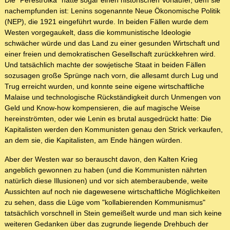
Die "Perestroika" hatte sogar einen historischen Vorläufer, dem sie
nachempfunden ist: Lenins sogenannte Neue Ökonomische Politik
(NEP), die 1921 eingeführt wurde. In beiden Fällen wurde dem
Westen vorgegaukelt, dass die kommunistische Ideologie
schwächer würde und das Land zu einer gesunden Wirtschaft und
einer freien und demokratischen Gesellschaft zurückkehren wird.
Und tatsächlich machte der sowjetische Staat in beiden Fällen
sozusagen große Sprünge nach vorn, die allesamt durch Lug und
Trug erreicht wurden, und konnte seine eigene wirtschaftliche
Malaise und technologische Rückständigkeit durch Unmengen von
Geld und Know-how kompensieren, die auf magische Weise
hereinströmten, oder wie Lenin es brutal ausgedrückt hatte: Die
Kapitalisten werden den Kommunisten genau den Strick verkaufen,
an dem sie, die Kapitalisten, am Ende hängen würden.
Aber der Westen war so berauscht davon, den Kalten Krieg
angeblich gewonnen zu haben (und die Kommunisten nährten
natürlich diese Illusionen) und vor sich atemberaubende, weite
Aussichten auf noch nie dagewesene wirtschaftliche Möglichkeiten
zu sehen, dass die Lüge vom "kollabierenden Kommunismus"
tatsächlich vorschnell in Stein gemeißelt wurde und man sich keine
weiteren Gedanken über das zugrunde liegende Drehbuch der