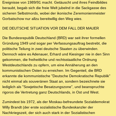
Ereignisse von 1989/91 macht. Getäuscht und ihres Feindbildes
beraubt, begab sich die freie Welt jubelnd in die Sackgasse des
sicheren Selbstmords, wobei der ikonische Zeremonienmeister
Gorbatschow nur allzu bereitwillig den Weg wies.
DIE DEUTSCHE SITUATION VOR DEM FALL DER MAUER
Die Bundesrepublik Deutschland (BRD) war seit ihrer formellen
Gründung 1949 und sogar per Verfassungsauftrag bestrebt, die
politische Teilung in zwei deutsche Staaten zu überwinden.
Dennoch wäre es Adenauer, Erhard und Kiesinger nie in den Sinn
gekommen, die freiheitliche und rechtsstaatliche Ordnung
Westdeutschlands zu opfern, um eine Annäherung an den
kommunistischen Osten zu erreichen. Im Gegenteil, die BRD
erkannte die kommunistische "Deutsche Demokratische Republik"
nicht einmal als souveränen Staat an, sondern bezeichnete sie
lediglich als "Sowjetische Besatzungszone", und beanspruchte
rigoros die Vertretung ganz Deutschlands, in Ost und West.
Zumindest bis 1972, als der Moskau-befreundete Sozialdemokrat
Willy Brandt (der erste sozialistische Bundeskanzler der
Nachkriegszeit, der sich auch stark in der Sozialistischen