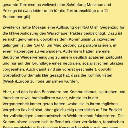
gesamte Terrorismus weltweit eine Schöpfung Moskaus und
Pekings ist (was leider auch für die Terroranschläge am 11.
September gilt).
Zweifellos hatte Moskau eine Auflösung der NATO im Gegenzug für
die fiktive Auflösung des Warschauer Paktes beabsichtigt. Dazu ist
es nicht gekommen, obwohl es dem Kommunismus inzwischen
gelungen ist, die NATO, um Mao Zedong zu paraphrasieren, in
einen Papiertiger zu verwandeln. Außerdem hatten sie eine
deutsche Wiedervereinigung zu einem deutlich späteren Zeitpunkt
und nur auf der Grundlage eines neutralen, sozialistischen Staates
vorgesehen. Auch damit sind sie vorerst gescheitert, obwohl
Gorbatschow damals klar gesagt hat, dass die Kommunisten
(West-)Europa zu Tode umarmen würden.
Aber, und das ist das Besondere am Kommunismus, sie treiben und
täuschen sowie manipulieren weiter, wie sie es in der
Vergangenheit immer getan hatten, wobei sie in ihrem täglichen
Vorgehen flexibel sind, aber gleichzeitig unerbittlich auf ihr Endziel
der vollständigen kommunistischen Weltherrschaft fokussieren. Die
Kommunisten lassen sich treffend mit einer verrückten, fanatischen
Sekte vergleichen: Ihr falsches Konzept hat sich durch endloses