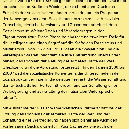
Die Zeit von 1972 bis 1985 sei gekennzeichnet durch den Druck der
fortschrittlichen Kräfte im Westen, der sich mit dem Druck des
Beispiels der sozialistischen Länder verbinde, um ein Programm
der Konvergenz mit dem Sozialismus umzusetzen, "d.h. sozialer
Fortschritt, friedliche Koexistenz und Zusammenarbeit mit dem
Sozialismus im Weltmaßstab und Veränderungen in der
Eigentumsstruktur. Diese Phase beinhaltet eine erweiterte Rolle für
die Intelligenz und einen Angriff auf die Kräfte des Rassismus und
Militarismus". Von 1972 bis 1990 "lösen die Sowjetunion und die
Vereinigten Staaten, nachdem sie ihre Entfremdung überwunden
haben, das Problem der Rettung der ärmeren Hälfte der Welt...
Gleichzeitig wird die Abrüstung fortgesetzt". In den Jahren 1980 bis
2000 "wird die sozialistische Konvergenz die Unterschiede in der
Sozialstruktur verringern, die geistige Freiheit, die Wissenschaft und
den wirtschaftlichen Fortschritt fördern und zur Schaffung einer
Weltregierung und zur Glättung der nationalen Widersprüche
führen".
Mit Ausnahme der russisch-amerikanischen Partnerschaft bei der
Lösung des Problems der ärmeren Hälfte der Welt und der
Schaffung einer Weltregierung haben sich bisher alle wichtigen
Vorhersagen Sacharows erfüllt. Was Sacharow, wie auch die