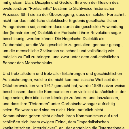
mit großem Elan, Disziplin und Geduld. Ihre von der Illusion des
evolutionären "Fortschritts" bestimmte Sichtweise historischer
Prozesse führt sie zu der Überzeugung, dass ein solcher Fortschritt
nicht nur das natürliche dialektische Ergebnis gesellschaftlicher
Antagonismen sei, sondern dass durch die geschickte Anwendung
der (konstruierten) Dialektik der Fortschritt ihrer Revolution sogar
beschleunigt werden könne: Die Hegelsche Dialektik als
Zauberstab, um die Weltgeschichte zu gestalten, genauer gesagt,
um die menschliche Zivilisation so schnell und vollständig wie
möglich zu Fall zu bringen, und zwar unter dem anti-christlichen
Banner des Menschenkults.
Und trotz alledem und trotz aller Erfahrungen und geschichtlichen
Aufzeichnungen, welche die nicht-kommunistische Welt seit der
Oktoberrevolution von 1917 gemacht hat, wurde 1989 naiver-weise
beschlossen, dass die Kommunisten nun vielleicht tatsächlich in der
Lage seien, ihre idiotische Ideologie zu ändern und loszulassen,
und dass ihre "Reformen" unter Gorbatschow sogar aufrichtig
seien. Sie waren und sind es nicht. Nein, natürlich nicht.
Kommunisten geben nicht einfach ihren Kommunismus auf und
schließen sich ihrem ewigen Feind, dem "imperialistischen
kapitalistischen Unterdrücker", an, der angeblich die "internationale