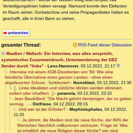
Verteidigungslinien haben versagt. Niemand konnte den Elefanten
im Raum sehen. Gorbatschow und seine Propagandisten hatten es
geschafft, alle in ihren Bann zu ziehen.
antworten
gesamter Thread:
RSS-Feed dieser Diskussion
Maaßen / Wallach: Ein Interview, was alles anspricht,
systemischer Zusammenbruch, Unterwanderung der GEZ
Sender durch "links"
-
Lenz-Hannover
,
03.12.2022, 21:17
Interview mit einem KGB-Dissidenten von '84: Wie eine
feindliche Übernahme eines ganzen Landes - ohne einen
abgefeuerten Schuss - funktioniert
-
Ikonoklast
,
03.12.2022, 21:36
[...Linke Idealisten und nützliche Idioten werden eliminiert,
exiliert oder inhaftiert...]
-
paranoia
,
03.12.2022, 22:15
Jean Baudrillard: "Die Macht gehört demjenigen, der zu geben
vermag …
-
Ostfriese
,
04.12.2022, 09:15
Und wer ist der Erfinder?
-
Mephistopheles
,
04.12.2022,
11:20
Ja stimmt, die Medien sind die neue Kirche, der 80% der
Menschen fälschlich vollkommen vertrauen. Frage ist: Was
ist inhaltlich die neue Religion dieser Kirche? wer sind