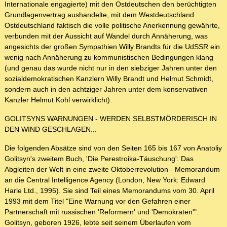
Internationale engagierte) mit den Ostdeutschen den berüchtigten
Grundlagenvertrag aushandelte, mit dem Westdeutschland
Ostdeutschland faktisch die volle politische Anerkennung gewährte,
verbunden mit der Aussicht auf Wandel durch Annäherung, was
angesichts der großen Sympathien Willy Brandts für die UdSSR ein
wenig nach Annäherung zu kommunistischen Bedingungen klang
(und genau das wurde nicht nur in den siebziger Jahren unter den
sozialdemokratischen Kanzlern Willy Brandt und Helmut Schmidt,
sondern auch in den achtziger Jahren unter dem konservativen
Kanzler Helmut Kohl verwirklicht).
GOLITSYNS WARNUNGEN - WERDEN SELBSTMÖRDERISCH IN
DEN WIND GESCHLAGEN...
Die folgenden Absätze sind von den Seiten 165 bis 167 von Anatoliy
Golitsyn's zweitem Buch, 'Die Perestroika-Täuschung': Das
Abgleiten der Welt in eine zweite Oktoberrevolution - Memorandum
an die Central Intelligence Agency (London, New York: Edward
Harle Ltd., 1995). Sie sind Teil eines Memorandums vom 30. April
1993 mit dem Titel "Eine Warnung vor den Gefahren einer
Partnerschaft mit russischen 'Reformern' und 'Demokraten'".
Golitsyn, geboren 1926, lebte seit seinem Überlaufen vom