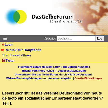
Suche:
Los
Login
zurück zur Hauptseite
in Thread öffnen
Ticker
Fluchtburg autark am Meer
|
Zum Tode Jürgen Küßners
|
Bücher vom Kopp-Verlag |
Datenschutzerklärung
Unterstützen Sie das Gelbe Forum
durch
Käufe bei Amazon
! |
Weitere Buchempfehlungen
und
Amazonnavigation
|
Cookie-Einstellungen
Leserzuschrift: Ist das vereinte Deutschland von heute
de facto ein sozialistischer Einparteienstaat geworden?
Teil 1