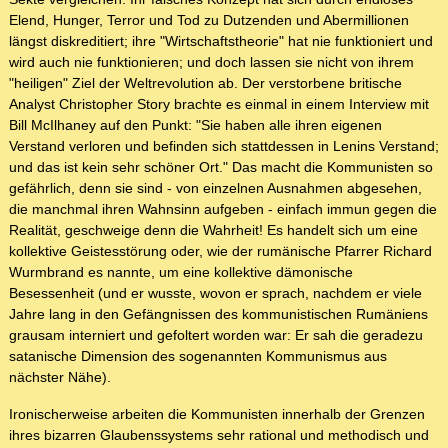
Elend, Hunger, Terror und Tod zu Dutzenden und Abermillionen
längst diskreditiert; ihre "Wirtschaftstheorie" hat nie funktioniert und
wird auch nie funktionieren; und doch lassen sie nicht von ihrem
"heiligen" Ziel der Weltrevolution ab. Der verstorbene britische
Analyst Christopher Story brachte es einmal in einem Interview mit
Bill McIlhaney auf den Punkt: "Sie haben alle ihren eigenen
Verstand verloren und befinden sich stattdessen in Lenins Verstand;
und das ist kein sehr schöner Ort." Das macht die Kommunisten so
gefährlich, denn sie sind - von einzelnen Ausnahmen abgesehen,
die manchmal ihren Wahnsinn aufgeben - einfach immun gegen die
Realität, geschweige denn die Wahrheit! Es handelt sich um eine
kollektive Geistesstörung oder, wie der rumänische Pfarrer Richard
Wurmbrand es nannte, um eine kollektive dämonische
Besessenheit (und er wusste, wovon er sprach, nachdem er viele
Jahre lang in den Gefängnissen des kommunistischen Rumäniens
grausam interniert und gefoltert worden war: Er sah die geradezu
satanische Dimension des sogenannten Kommunismus aus
nächster Nähe).
Ironischerweise arbeiten die Kommunisten innerhalb der Grenzen
ihres bizarren Glaubenssystems sehr rational und methodisch und