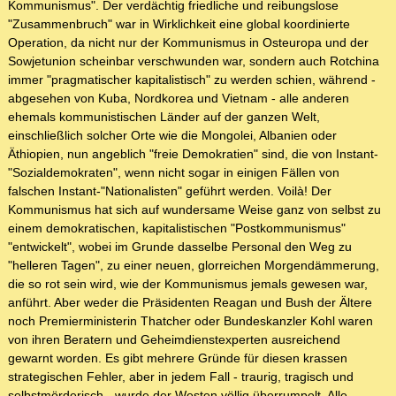
Kommunismus". Der verdächtig friedliche und reibungslose
"Zusammenbruch" war in Wirklichkeit eine global koordinierte
Operation, da nicht nur der Kommunismus in Osteuropa und der
Sowjetunion scheinbar verschwunden war, sondern auch Rotchina
immer "pragmatischer kapitalistisch" zu werden schien, während -
abgesehen von Kuba, Nordkorea und Vietnam - alle anderen
ehemals kommunistischen Länder auf der ganzen Welt,
einschließlich solcher Orte wie die Mongolei, Albanien oder
Äthiopien, nun angeblich "freie Demokratien" sind, die von Instant-
"Sozialdemokraten", wenn nicht sogar in einigen Fällen von
falschen Instant-"Nationalisten" geführt werden. Voilà! Der
Kommunismus hat sich auf wundersame Weise ganz von selbst zu
einem demokratischen, kapitalistischen "Postkommunismus"
"entwickelt", wobei im Grunde dasselbe Personal den Weg zu
"helleren Tagen", zu einer neuen, glorreichen Morgendämmerung,
die so rot sein wird, wie der Kommunismus jemals gewesen war,
anführt. Aber weder die Präsidenten Reagan und Bush der Ältere
noch Premierministerin Thatcher oder Bundeskanzler Kohl waren
von ihren Beratern und Geheimdienstexperten ausreichend
gewarnt worden. Es gibt mehrere Gründe für diesen krassen
strategischen Fehler, aber in jedem Fall - traurig, tragisch und
selbstmörderisch - wurde der Westen völlig überrumpelt. Alle