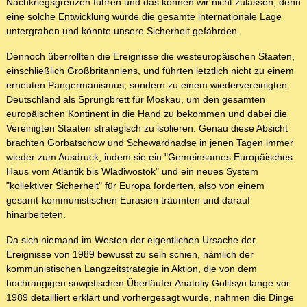
Nachkriegsgrenzen führen und das können wir nicht zulassen, denn
eine solche Entwicklung würde die gesamte internationale Lage
untergraben und könnte unsere Sicherheit gefährden.
Dennoch überrollten die Ereignisse die westeuropäischen Staaten,
einschließlich Großbritanniens, und führten letztlich nicht zu einem
erneuten Pangermanismus, sondern zu einem wiedervereinigten
Deutschland als Sprungbrett für Moskau, um den gesamten
europäischen Kontinent in die Hand zu bekommen und dabei die
Vereinigten Staaten strategisch zu isolieren. Genau diese Absicht
brachten Gorbatschow und Schewardnadse in jenen Tagen immer
wieder zum Ausdruck, indem sie ein "Gemeinsames Europäisches
Haus vom Atlantik bis Wladiwostok" und ein neues System
"kollektiver Sicherheit" für Europa forderten, also von einem
gesamt-kommunistischen Eurasien träumten und darauf
hinarbeiteten.
Da sich niemand im Westen der eigentlichen Ursache der
Ereignisse von 1989 bewusst zu sein schien, nämlich der
kommunistischen Langzeitstrategie in Aktion, die von dem
hochrangigen sowjetischen Überläufer Anatoliy Golitsyn lange vor
1989 detailliert erklärt und vorhergesagt wurde, nahmen die Dinge