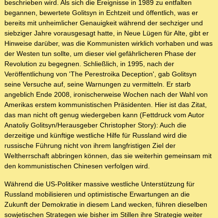
beschrieben wird. Als sich die Ereignisse in 1989 zu entfalten
begannen, bewertete Golitsyn in Echtzeit und öffentlich, was er
bereits mit unheimlicher Genauigkeit während der sechziger und
siebziger Jahre vorausgesagt hatte, in Neue Lügen für Alte, gibt er
Hinweise darüber, was die Kommunisten wirklich vorhaben und was
der Westen tun sollte, um dieser viel gefährlicheren Phase der
Revolution zu begegnen. Schließlich, in 1995, nach der
Veröffentlichung von 'The Perestroika Deception', gab Golitsyn
seine Versuche auf, seine Warnungen zu vermitteln. Er starb
angeblich Ende 2008, ironischerweise Wochen nach der Wahl von
Amerikas erstem kommunistischen Präsidenten. Hier ist das Zitat,
das man nicht oft genug wiedergeben kann (Fettdruck vom Autor
Anatoliy Golitsyn/Herausgeber Christopher Story): Auch die
derzeitige und künftige westliche Hilfe für Russland wird die
russische Führung nicht von ihrem langfristigen Ziel der
Weltherrschaft abbringen können, das sie weiterhin gemeinsam mit
den kommunistischen Chinesen verfolgen wird.
Während die US-Politiker massive westliche Unterstützung für
Russland mobilisieren und optimistische Erwartungen an die
Zukunft der Demokratie in diesem Land wecken, führen dieselben
sowjetischen Strategen wie bisher im Stillen ihre Strategie weiter