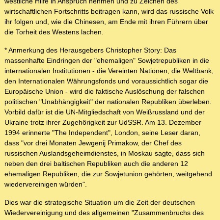
westliche Hilfe in Anspruch nehmen und zu Zeichen des
wirtschaftlichen Fortschritts beitragen kann, wird das russische Volk
ihr folgen und, wie die Chinesen, am Ende mit ihren Führern über
die Torheit des Westens lachen.
* Anmerkung des Herausgebers Christopher Story: Das
massenhafte Eindringen der "ehemaligen" Sowjetrepubliken in die
internationalen Institutionen - die Vereinten Nationen, die Weltbank,
den Internationalen Währungsfonds und voraussichtlich sogar die
Europäische Union - wird die faktische Auslöschung der falschen
politischen "Unabhängigkeit" der nationalen Republiken überleben.
Vorbild dafür ist die UN-Mitgliedschaft von Weißrussland und der
Ukraine trotz ihrer Zugehörigkeit zur UdSSR. Am 13. Dezember
1994 erinnerte "The Independent", London, seine Leser daran,
dass "vor drei Monaten Jewgenij Primakow, der Chef des
russischen Auslandsgeheimdienstes, in Moskau sagte, dass sich
neben den drei baltischen Republiken auch die anderen 12
ehemaligen Republiken, die zur Sowjetunion gehörten, weitgehend
wiedervereinigen würden".
Dies war die strategische Situation um die Zeit der deutschen
Wiedervereinigung und des allgemeinen "Zusammenbruchs des