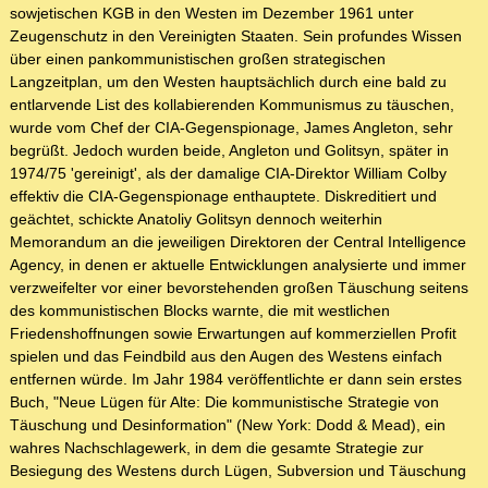
sowjetischen KGB in den Westen im Dezember 1961 unter
Zeugenschutz in den Vereinigten Staaten. Sein profundes Wissen
über einen pankommunistischen großen strategischen
Langzeitplan, um den Westen hauptsächlich durch eine bald zu
entlarvende List des kollabierenden Kommunismus zu täuschen,
wurde vom Chef der CIA-Gegenspionage, James Angleton, sehr
begrüßt. Jedoch wurden beide, Angleton und Golitsyn, später in
1974/75 'gereinigt', als der damalige CIA-Direktor William Colby
effektiv die CIA-Gegenspionage enthauptete. Diskreditiert und
geächtet, schickte Anatoliy Golitsyn dennoch weiterhin
Memorandum an die jeweiligen Direktoren der Central Intelligence
Agency, in denen er aktuelle Entwicklungen analysierte und immer
verzweifelter vor einer bevorstehenden großen Täuschung seitens
des kommunistischen Blocks warnte, die mit westlichen
Friedenshoffnungen sowie Erwartungen auf kommerziellen Profit
spielen und das Feindbild aus den Augen des Westens einfach
entfernen würde. Im Jahr 1984 veröffentlichte er dann sein erstes
Buch, "Neue Lügen für Alte: Die kommunistische Strategie von
Täuschung und Desinformation" (New York: Dodd & Mead), ein
wahres Nachschlagewerk, in dem die gesamte Strategie zur
Besiegung des Westens durch Lügen, Subversion und Täuschung