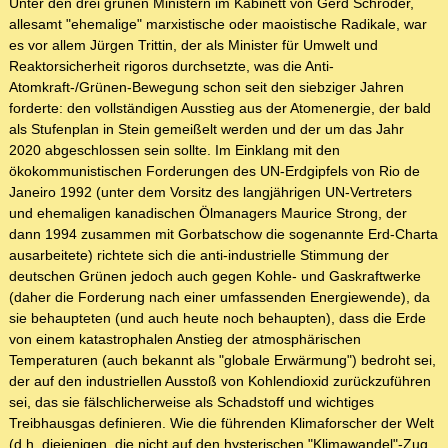
Unter den drei grünen Ministern im Kabinett von Gerd Schröder,
allesamt "ehemalige" marxistische oder maoistische Radikale, war
es vor allem Jürgen Trittin, der als Minister für Umwelt und
Reaktorsicherheit rigoros durchsetzte, was die Anti-
Atomkraft-/Grünen-Bewegung schon seit den siebziger Jahren
forderte: den vollständigen Ausstieg aus der Atomenergie, der bald
als Stufenplan in Stein gemeißelt werden und der um das Jahr
2020 abgeschlossen sein sollte. Im Einklang mit den
ökokommunistischen Forderungen des UN-Erdgipfels von Rio de
Janeiro 1992 (unter dem Vorsitz des langjährigen UN-Vertreters
und ehemaligen kanadischen Ölmanagers Maurice Strong, der
dann 1994 zusammen mit Gorbatschow die sogenannte Erd-Charta
ausarbeitete) richtete sich die anti-industrielle Stimmung der
deutschen Grünen jedoch auch gegen Kohle- und Gaskraftwerke
(daher die Forderung nach einer umfassenden Energiewende), da
sie behaupteten (und auch heute noch behaupten), dass die Erde
von einem katastrophalen Anstieg der atmosphärischen
Temperaturen (auch bekannt als "globale Erwärmung") bedroht sei,
der auf den industriellen Ausstoß von Kohlendioxid zurückzuführen
sei, das sie fälschlicherweise als Schadstoff und wichtiges
Treibhausgas definieren. Wie die führenden Klimaforscher der Welt
(d.h. diejenigen, die nicht auf den hysterischen "Klimawandel"-Zug