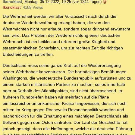
Ikonoklast
,
Montag, 05.12.2022, 19:25
(vor 1344 Tagen)
@
Ikonoklast
4189 Views
Die Wehrhoheit werden wir aller Voraussicht nach durch die
deutsche Wiederbewaffnung erlangt haben, die von den
Westmächten nicht nur erlaubt, sondern sogar dringend erwünscht
sein wird. Das Problem der Wiedererrichtung einer deutschen
Wehrmacht ist ein heikles und erfordert große Klugheit und
staatsmännischen Scharfsinn, um zur rechten Zeit die richtigen
Entscheidungen zu treffen.
Deutschland muss seine ganze Kraft auf die Wiedererlangung
seiner Wehrhoheit konzentrieren. Die hartnäckigen Bemühungen
Washingtons, die westdeutsche Bundesrepublik aufzurüsten und zu
einem starken militärischen Partner zu machen, sei es innerhalb
oder außerhalb des Atlantikpaktes, sind nicht überraschend. In
früheren Rundbriefen haben wir mehrfach auf die Pläne
einflussreicher amerikanischer Kreise hingewiesen, die sich noch
mitten im Krieg gegen Roosevelts Revanchepolitik wandten und
nachdrücklich für die Erhaltung eines mächtigen Deutschlands als
Bollwerk gegen den Osten eintraten. Der Lauf der Geschichte hat
jedoch gezeigt, dass alle Hoffnungen, welche die deutsche Führung