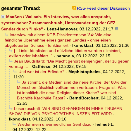
gesamter Thread:
RSS-Feed dieser Diskussion
Maaßen / Wallach: Ein Interview, was alles anspricht,
systemischer Zusammenbruch, Unterwanderung der GEZ
Sender durch "links"
-
Lenz-Hannover
,
03.12.2022, 21:17
Interview mit einem KGB-Dissidenten von '84: Wie eine
feindliche Übernahme eines ganzen Landes - ohne einen
abgefeuerten Schuss - funktioniert
-
Ikonoklast
,
03.12.2022, 21:36
[...Linke Idealisten und nützliche Idioten werden eliminiert,
exiliert oder inhaftiert...]
-
paranoia
,
03.12.2022, 22:15
Jean Baudrillard: "Die Macht gehört demjenigen, der zu geben
vermag …
-
Ostfriese
,
04.12.2022, 09:15
Und wer ist der Erfinder?
-
Mephistopheles
,
04.12.2022,
11:20
Ja stimmt, die Medien sind die neue Kirche, der 80% der
Menschen fälschlich vollkommen vertrauen. Frage ist: Was
ist inhaltlich die neue Religion dieser Kirche? wer sind
Bischöfe Kardinäle Papst?
-
BerndBorchert
,
04.12.2022,
12:53
Leserzuschrift: WIR SIND GEFANGEN IN EINER TRUMAN-
SHOW, DIE VON PSYCHOPATHEN INSZENIERT WIRD
-
Ikonoklast
,
04.12.2022, 10:16
Wieder mein unvermeidlicher Senf dazu
-
helmut-1
,
04.12.2022, 12:22