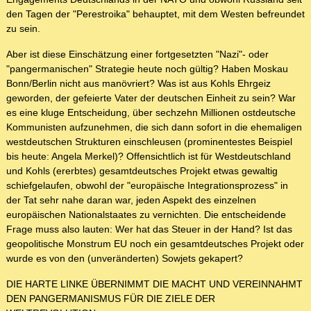
den Tagen der "Perestroika" behauptet, mit dem Westen befreundet
zu sein.
Aber ist diese Einschätzung einer fortgesetzten "Nazi"- oder
"pangermanischen" Strategie heute noch gültig? Haben Moskau
Bonn/Berlin nicht aus manövriert? Was ist aus Kohls Ehrgeiz
geworden, der gefeierte Vater der deutschen Einheit zu sein? War
es eine kluge Entscheidung, über sechzehn Millionen ostdeutsche
Kommunisten aufzunehmen, die sich dann sofort in die ehemaligen
westdeutschen Strukturen einschleusen (prominentestes Beispiel
bis heute: Angela Merkel)? Offensichtlich ist für Westdeutschland
und Kohls (ererbtes) gesamtdeutsches Projekt etwas gewaltig
schiefgelaufen, obwohl der "europäische Integrationsprozess" in
der Tat sehr nahe daran war, jeden Aspekt des einzelnen
europäischen Nationalstaates zu vernichten. Die entscheidende
Frage muss also lauten: Wer hat das Steuer in der Hand? Ist das
geopolitische Monstrum EU noch ein gesamtdeutsches Projekt oder
wurde es von den (unveränderten) Sowjets gekapert?
DIE HARTE LINKE ÜBERNIMMT DIE MACHT UND VEREINNAHMT
DEN PANGERMANISMUS FÜR DIE ZIELE DER