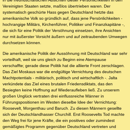
in die freundschaftlichen Absichten dieser Persönlichkeiten in den
Vereinigten Staaten setzte, maßlos übertrieben waren. Der
systematisch geschürte Hass gegen Deutschland hetzte das
amerikanische Volk so gründlich auf, dass jene Persönlichkeiten -
hochrangige Militärs, Kirchenführer, Politiker und Finanzkapitäne -,
die sich für eine Politik der Versöhnung einsetzen, ihre Ansichten
nur mit äußerster Vorsicht äußern und auf zeitraubenden Umwegen
durchsetzen können.
Die amerikanische Politik der Aussöhnung mit Deutschland war sehr
vorteilhaft, weil sie uns gleich zu Beginn eine Atempause
verschaffte; gerade diese Politik hat die alliierte Front zerschlagen.
Das Ziel Moskaus war die endgültige Vernichtung des deutschen
Machtpotentials - militärisch, politisch und wirtschaftlich -. Jalta
verkündete das Ziel eines brutalen Friedensdiktats, das den
Besiegten keine Hoffnung auf Wiederaufleben ließ. Zu unserem
großen Unglück vertraten drei einflussreiche Männer in
Führungspositionen im Westen dieselbe Idee der Vernichtung:
Roosevelt, Morgenthau und Baruch. Zu diesen Männern gesellte
sich der Deutschlandhasser Churchill. Erst Roosevelts Tod machte
den Weg frei für jene Kräfte, die ein positives oder zumindest
gemäßigtes Programm gegenüber Deutschland vertreten und