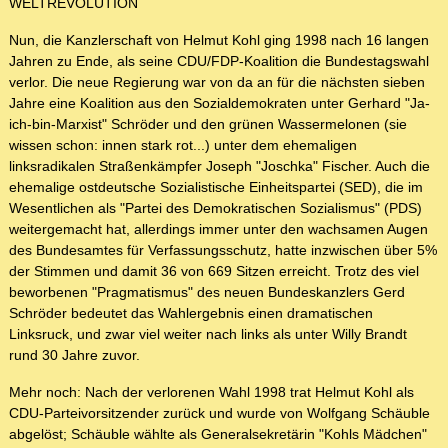
WELTREVOLUTION
Nun, die Kanzlerschaft von Helmut Kohl ging 1998 nach 16 langen
Jahren zu Ende, als seine CDU/FDP-Koalition die Bundestagswahl
verlor. Die neue Regierung war von da an für die nächsten sieben
Jahre eine Koalition aus den Sozialdemokraten unter Gerhard "Ja-
ich-bin-Marxist" Schröder und den grünen Wassermelonen (sie
wissen schon: innen stark rot...) unter dem ehemaligen
linksradikalen Straßenkämpfer Joseph "Joschka" Fischer. Auch die
ehemalige ostdeutsche Sozialistische Einheitspartei (SED), die im
Wesentlichen als "Partei des Demokratischen Sozialismus" (PDS)
weitergemacht hat, allerdings immer unter den wachsamen Augen
des Bundesamtes für Verfassungsschutz, hatte inzwischen über 5%
der Stimmen und damit 36 von 669 Sitzen erreicht. Trotz des viel
beworbenen "Pragmatismus" des neuen Bundeskanzlers Gerd
Schröder bedeutet das Wahlergebnis einen dramatischen
Linksruck, und zwar viel weiter nach links als unter Willy Brandt
rund 30 Jahre zuvor.
Mehr noch: Nach der verlorenen Wahl 1998 trat Helmut Kohl als
CDU-Parteivorsitzender zurück und wurde von Wolfgang Schäuble
abgelöst; Schäuble wählte als Generalsekretärin "Kohls Mädchen"