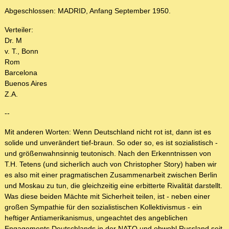
Abgeschlossen: MADRID, Anfang September 1950.
Verteiler:
Dr. M
v. T., Bonn
Rom
Barcelona
Buenos Aires
Z.A.
--
Mit anderen Worten: Wenn Deutschland nicht rot ist, dann ist es
solide und unverändert tief-braun. So oder so, es ist sozialistisch -
und größenwahnsinnig teutonisch. Nach den Erkenntnissen von
T.H. Tetens (und sicherlich auch von Christopher Story) haben wir
es also mit einer pragmatischen Zusammenarbeit zwischen Berlin
und Moskau zu tun, die gleichzeitig eine erbitterte Rivalität darstellt.
Was diese beiden Mächte mit Sicherheit teilen, ist - neben einer
großen Sympathie für den sozialistischen Kollektivismus - ein
heftiger Antiamerikanismus, ungeachtet des angeblichen
Engagements Deutschlands in der NATO und obwohl Russland seit