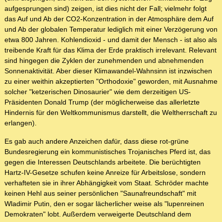
aufgesprungen sind) zeigen, ist dies nicht der Fall; vielmehr folgt
das Auf und Ab der CO2-Konzentration in der Atmosphäre dem Auf
und Ab der globalen Temperatur lediglich mit einer Verzögerung von
etwa 800 Jahren. Kohlendioxid - und damit der Mensch - ist also als
treibende Kraft für das Klima der Erde praktisch irrelevant. Relevant
sind hingegen die Zyklen der zunehmenden und abnehmenden
Sonnenaktivität. Aber dieser Klimawandel-Wahnsinn ist inzwischen
zu einer weithin akzeptierten "Orthodoxie" geworden, mit Ausnahme
solcher "ketzerischen Dinosaurier" wie dem derzeitigen US-
Präsidenten Donald Trump (der möglicherweise das allerletzte
Hindernis für den Weltkommunismus darstellt, die Weltherrschaft zu
erlangen).
Es gab auch andere Anzeichen dafür, dass diese rot-grüne
Bundesregierung ein kommunistisches Trojanisches Pferd ist, das
gegen die Interessen Deutschlands arbeitete. Die berüchtigten
Hartz-IV-Gesetze schufen keine Anreize für Arbeitslose, sondern
verhafteten sie in ihrer Abhängigkeit vom Staat. Schröder machte
keinen Hehl aus seiner persönlichen "Saunafreundschaft" mit
Wladimir Putin, den er sogar lächerlicher weise als "lupenreinen
Demokraten" lobt. Außerdem verweigerte Deutschland dem