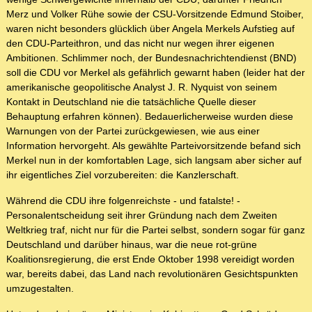
Merz und Volker Rühe sowie der CSU-Vorsitzende Edmund Stoiber,
waren nicht besonders glücklich über Angela Merkels Aufstieg auf
den CDU-Parteithron, und das nicht nur wegen ihrer eigenen
Ambitionen. Schlimmer noch, der Bundesnachrichtendienst (BND)
soll die CDU vor Merkel als gefährlich gewarnt haben (leider hat der
amerikanische geopolitische Analyst J. R. Nyquist von seinem
Kontakt in Deutschland nie die tatsächliche Quelle dieser
Behauptung erfahren können). Bedauerlicherweise wurden diese
Warnungen von der Partei zurückgewiesen, wie aus einer
Information hervorgeht. Als gewählte Parteivorsitzende befand sich
Merkel nun in der komfortablen Lage, sich langsam aber sicher auf
ihr eigentliches Ziel vorzubereiten: die Kanzlerschaft.
Während die CDU ihre folgenreichste - und fatalste! -
Personalentscheidung seit ihrer Gründung nach dem Zweiten
Weltkrieg traf, nicht nur für die Partei selbst, sondern sogar für ganz
Deutschland und darüber hinaus, war die neue rot-grüne
Koalitionsregierung, die erst Ende Oktober 1998 vereidigt worden
war, bereits dabei, das Land nach revolutionären Gesichtspunkten
umzugestalten.