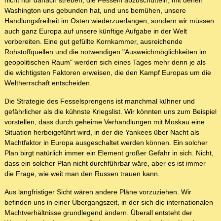
nicht nur danach streben, die Fesseln abzuschütteln, mit denen
Washington uns gebunden hat, und uns bemühen, unsere
Handlungsfreiheit im Osten wiederzuerlangen, sondern wir müssen
auch ganz Europa auf unsere künftige Aufgabe in der Welt
vorbereiten. Eine gut gefüllte Kornkammer, ausreichende
Rohstoffquellen und die notwendigen "Ausweichmöglichkeiten im
geopolitischen Raum" werden sich eines Tages mehr denn je als
die wichtigsten Faktoren erweisen, die den Kampf Europas um die
Weltherrschaft entscheiden.
Die Strategie des Fesselsprengens ist manchmal kühner und
gefährlicher als die kühnste Kriegslist. Wir könnten uns zum Beispiel
vorstellen, dass durch geheime Verhandlungen mit Moskau eine
Situation herbeigeführt wird, in der die Yankees über Nacht als
Machtfaktor in Europa ausgeschaltet werden können. Ein solcher
Plan birgt natürlich immer ein Element großer Gefahr in sich. Nicht,
dass ein solcher Plan nicht durchführbar wäre, aber es ist immer
die Frage, wie weit man den Russen trauen kann.
Aus langfristiger Sicht wären andere Pläne vorzuziehen. Wir
befinden uns in einer Übergangszeit, in der sich die internationalen
Machtverhältnisse grundlegend ändern. Überall entsteht der