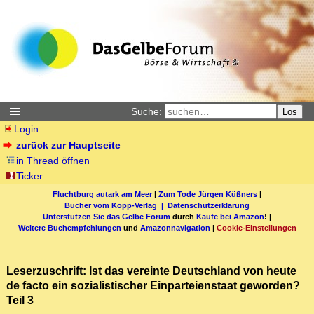
Suche:
Los
Login
zurück zur Hauptseite
in Thread öffnen
Ticker
Fluchtburg autark am Meer
|
Zum Tode Jürgen Küßners
|
Bücher vom Kopp-Verlag |
Datenschutzerklärung
Unterstützen Sie das Gelbe Forum
durch
Käufe bei Amazon
! |
Weitere Buchempfehlungen
und
Amazonnavigation
|
Cookie-Einstellungen
Leserzuschrift: Ist das vereinte Deutschland von heute
de facto ein sozialistischer Einparteienstaat geworden?
Teil 3