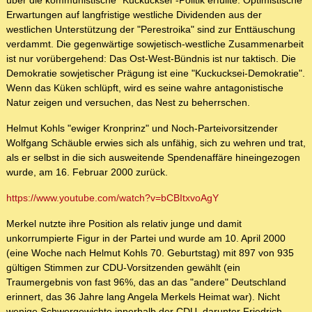
über die kommunistische "Kuckucksei"-Politik erfüllte: Optimistische
Erwartungen auf langfristige westliche Dividenden aus der
westlichen Unterstützung der "Perestroika" sind zur Enttäuschung
verdammt. Die gegenwärtige sowjetisch-westliche Zusammenarbeit
ist nur vorübergehend: Das Ost-West-Bündnis ist nur taktisch. Die
Demokratie sowjetischer Prägung ist eine "Kuckucksei-Demokratie".
Wenn das Küken schlüpft, wird es seine wahre antagonistische
Natur zeigen und versuchen, das Nest zu beherrschen.
Helmut Kohls "ewiger Kronprinz" und Noch-Parteivorsitzender
Wolfgang Schäuble erwies sich als unfähig, sich zu wehren und trat,
als er selbst in die sich ausweitende Spendenaffäre hineingezogen
wurde, am 16. Februar 2000 zurück.
https://www.youtube.com/watch?v=bCBItxvoAgY
Merkel nutzte ihre Position als relativ junge und damit
unkorrumpierte Figur in der Partei und wurde am 10. April 2000
(eine Woche nach Helmut Kohls 70. Geburtstag) mit 897 von 935
gültigen Stimmen zur CDU-Vorsitzenden gewählt (ein
Traumergebnis von fast 96%, das an das "andere" Deutschland
erinnert, das 36 Jahre lang Angela Merkels Heimat war). Nicht
wenige Schwergewichte innerhalb der CDU, darunter Friedrich