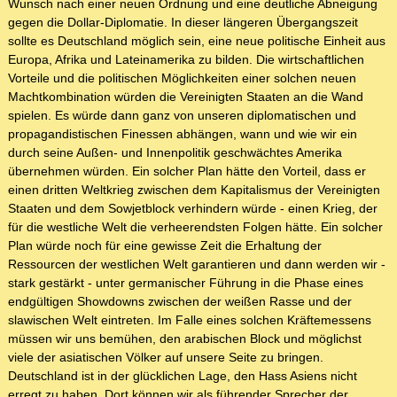
Wunsch nach einer neuen Ordnung und eine deutliche Abneigung
gegen die Dollar-Diplomatie. In dieser längeren Übergangszeit
sollte es Deutschland möglich sein, eine neue politische Einheit aus
Europa, Afrika und Lateinamerika zu bilden. Die wirtschaftlichen
Vorteile und die politischen Möglichkeiten einer solchen neuen
Machtkombination würden die Vereinigten Staaten an die Wand
spielen. Es würde dann ganz von unseren diplomatischen und
propagandistischen Finessen abhängen, wann und wie wir ein
durch seine Außen- und Innenpolitik geschwächtes Amerika
übernehmen würden. Ein solcher Plan hätte den Vorteil, dass er
einen dritten Weltkrieg zwischen dem Kapitalismus der Vereinigten
Staaten und dem Sowjetblock verhindern würde - einen Krieg, der
für die westliche Welt die verheerendsten Folgen hätte. Ein solcher
Plan würde noch für eine gewisse Zeit die Erhaltung der
Ressourcen der westlichen Welt garantieren und dann werden wir -
stark gestärkt - unter germanischer Führung in die Phase eines
endgültigen Showdowns zwischen der weißen Rasse und der
slawischen Welt eintreten. Im Falle eines solchen Kräftemessens
müssen wir uns bemühen, den arabischen Block und möglichst
viele der asiatischen Völker auf unsere Seite zu bringen.
Deutschland ist in der glücklichen Lage, den Hass Asiens nicht
erregt zu haben. Dort können wir als führender Sprecher der