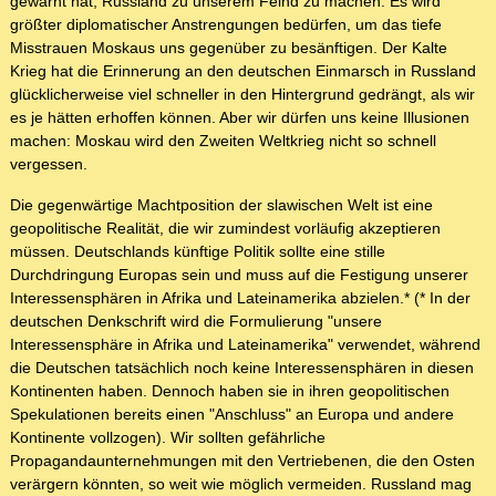
gewarnt hat, Russland zu unserem Feind zu machen. Es wird
größter diplomatischer Anstrengungen bedürfen, um das tiefe
Misstrauen Moskaus uns gegenüber zu besänftigen. Der Kalte
Krieg hat die Erinnerung an den deutschen Einmarsch in Russland
glücklicherweise viel schneller in den Hintergrund gedrängt, als wir
es je hätten erhoffen können. Aber wir dürfen uns keine Illusionen
machen: Moskau wird den Zweiten Weltkrieg nicht so schnell
vergessen.
Die gegenwärtige Machtposition der slawischen Welt ist eine
geopolitische Realität, die wir zumindest vorläufig akzeptieren
müssen. Deutschlands künftige Politik sollte eine stille
Durchdringung Europas sein und muss auf die Festigung unserer
Interessensphären in Afrika und Lateinamerika abzielen.* (* In der
deutschen Denkschrift wird die Formulierung "unsere
Interessensphäre in Afrika und Lateinamerika" verwendet, während
die Deutschen tatsächlich noch keine Interessensphären in diesen
Kontinenten haben. Dennoch haben sie in ihren geopolitischen
Spekulationen bereits einen "Anschluss" an Europa und andere
Kontinente vollzogen). Wir sollten gefährliche
Propagandaunternehmungen mit den Vertriebenen, die den Osten
verärgern könnten, so weit wie möglich vermeiden. Russland mag