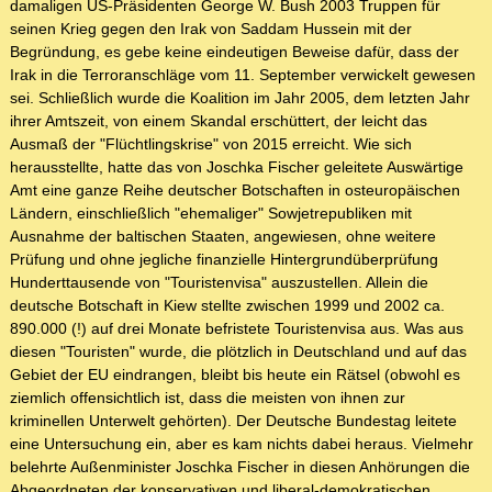
damaligen US-Präsidenten George W. Bush 2003 Truppen für
seinen Krieg gegen den Irak von Saddam Hussein mit der
Begründung, es gebe keine eindeutigen Beweise dafür, dass der
Irak in die Terroranschläge vom 11. September verwickelt gewesen
sei. Schließlich wurde die Koalition im Jahr 2005, dem letzten Jahr
ihrer Amtszeit, von einem Skandal erschüttert, der leicht das
Ausmaß der "Flüchtlingskrise" von 2015 erreicht. Wie sich
herausstellte, hatte das von Joschka Fischer geleitete Auswärtige
Amt eine ganze Reihe deutscher Botschaften in osteuropäischen
Ländern, einschließlich "ehemaliger" Sowjetrepubliken mit
Ausnahme der baltischen Staaten, angewiesen, ohne weitere
Prüfung und ohne jegliche finanzielle Hintergrundüberprüfung
Hunderttausende von "Touristenvisa" auszustellen. Allein die
deutsche Botschaft in Kiew stellte zwischen 1999 und 2002 ca.
890.000 (!) auf drei Monate befristete Touristenvisa aus. Was aus
diesen "Touristen" wurde, die plötzlich in Deutschland und auf das
Gebiet der EU eindrangen, bleibt bis heute ein Rätsel (obwohl es
ziemlich offensichtlich ist, dass die meisten von ihnen zur
kriminellen Unterwelt gehörten). Der Deutsche Bundestag leitete
eine Untersuchung ein, aber es kam nichts dabei heraus. Vielmehr
belehrte Außenminister Joschka Fischer in diesen Anhörungen die
Abgeordneten der konservativen und liberal-demokratischen