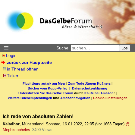
Suche:
Los
Login
zurück zur Hauptseite
in Thread öffnen
Ticker
Fluchtburg autark am Meer
|
Zum Tode Jürgen Küßners
|
Bücher vom Kopp-Verlag |
Datenschutzerklärung
Unterstützen Sie das Gelbe Forum
durch
Käufe bei Amazon
! |
Weitere Buchempfehlungen
und
Amazonnavigation
|
Cookie-Einstellungen
Ich rede von absoluten Zahlen!
Kaladhor
,
Münsterland
,
Sonntag, 16.01.2022, 22:05
(vor 1663 Tagen)
@
Mephistopheles
3490 Views