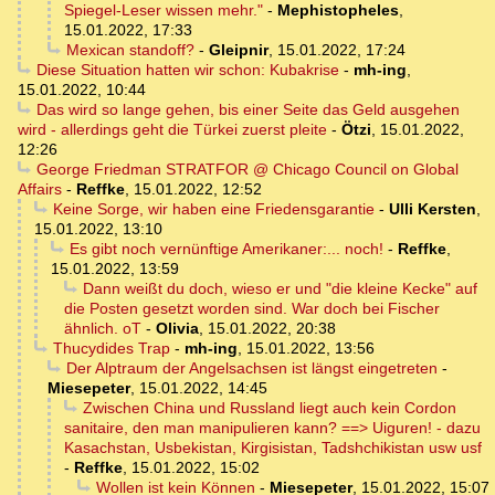
Spiegel-Leser wissen mehr."
-
Mephistopheles
,
15.01.2022, 17:33
Mexican standoff?
-
Gleipnir
,
15.01.2022, 17:24
Diese Situation hatten wir schon: Kubakrise
-
mh-ing
,
15.01.2022, 10:44
Das wird so lange gehen, bis einer Seite das Geld ausgehen
wird - allerdings geht die Türkei zuerst pleite
-
Ötzi
,
15.01.2022,
12:26
George Friedman STRATFOR @ Chicago Council on Global
Affairs
-
Reffke
,
15.01.2022, 12:52
Keine Sorge, wir haben eine Friedensgarantie
-
Ulli Kersten
,
15.01.2022, 13:10
Es gibt noch vernünftige Amerikaner:... noch!
-
Reffke
,
15.01.2022, 13:59
Dann weißt du doch, wieso er und "die kleine Kecke" auf
die Posten gesetzt worden sind. War doch bei Fischer
ähnlich. oT
-
Olivia
,
15.01.2022, 20:38
Thucydides Trap
-
mh-ing
,
15.01.2022, 13:56
Der Alptraum der Angelsachsen ist längst eingetreten
-
Miesepeter
,
15.01.2022, 14:45
Zwischen China und Russland liegt auch kein Cordon
sanitaire, den man manipulieren kann? ==> Uiguren! - dazu
Kasachstan, Usbekistan, Kirgisistan, Tadshchikistan usw usf
-
Reffke
,
15.01.2022, 15:02
Wollen ist kein Können
-
Miesepeter
,
15.01.2022, 15:07