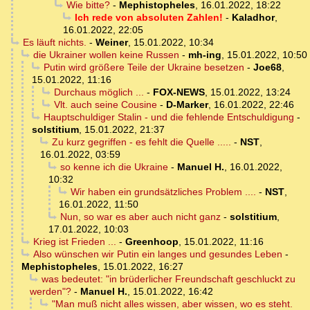
Wie bitte?
-
Mephistopheles
,
16.01.2022, 18:22
Ich rede von absoluten Zahlen!
-
Kaladhor
,
16.01.2022, 22:05
Es läuft nichts.
-
Weiner
,
15.01.2022, 10:34
die Ukrainer wollen keine Russen
-
mh-ing
,
15.01.2022, 10:50
Putin wird größere Teile der Ukraine besetzen
-
Joe68
,
15.01.2022, 11:16
Durchaus möglich ...
-
FOX-NEWS
,
15.01.2022, 13:24
Vlt. auch seine Cousine
-
D-Marker
,
16.01.2022, 22:46
Hauptschuldiger Stalin - und die fehlende Entschuldigung
-
solstitium
,
15.01.2022, 21:37
Zu kurz gegriffen - es fehlt die Quelle .....
-
NST
,
16.01.2022, 03:59
so kenne ich die Ukraine
-
Manuel H.
,
16.01.2022,
10:32
Wir haben ein grundsätzliches Problem ....
-
NST
,
16.01.2022, 11:50
Nun, so war es aber auch nicht ganz
-
solstitium
,
17.01.2022, 10:03
Krieg ist Frieden ...
-
Greenhoop
,
15.01.2022, 11:16
Also wünschen wir Putin ein langes und gesundes Leben
-
Mephistopheles
,
15.01.2022, 16:27
was bedeutet: "in brüderlicher Freundschaft geschluckt zu
werden"?
-
Manuel H.
,
15.01.2022, 16:42
"Man muß nicht alles wissen, aber wissen, wo es steht.