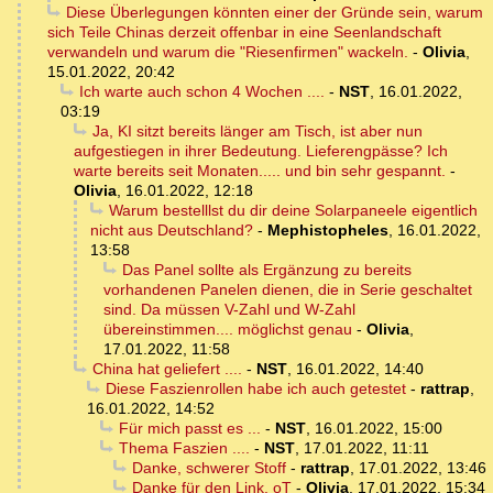
Diese Überlegungen könnten einer der Gründe sein, warum
sich Teile Chinas derzeit offenbar in eine Seenlandschaft
verwandeln und warum die "Riesenfirmen" wackeln.
-
Olivia
,
15.01.2022, 20:42
Ich warte auch schon 4 Wochen ....
-
NST
,
16.01.2022,
03:19
Ja, KI sitzt bereits länger am Tisch, ist aber nun
aufgestiegen in ihrer Bedeutung. Lieferengpässe? Ich
warte bereits seit Monaten..... und bin sehr gespannt.
-
Olivia
,
16.01.2022, 12:18
Warum bestelllst du dir deine Solarpaneele eigentlich
nicht aus Deutschland?
-
Mephistopheles
,
16.01.2022,
13:58
Das Panel sollte als Ergänzung zu bereits
vorhandenen Panelen dienen, die in Serie geschaltet
sind. Da müssen V-Zahl und W-Zahl
übereinstimmen.... möglichst genau
-
Olivia
,
17.01.2022, 11:58
China hat geliefert ....
-
NST
,
16.01.2022, 14:40
Diese Faszienrollen habe ich auch getestet
-
rattrap
,
16.01.2022, 14:52
Für mich passt es ...
-
NST
,
16.01.2022, 15:00
Thema Faszien ....
-
NST
,
17.01.2022, 11:11
Danke, schwerer Stoff
-
rattrap
,
17.01.2022, 13:46
Danke für den Link. oT
-
Olivia
,
17.01.2022, 15:34