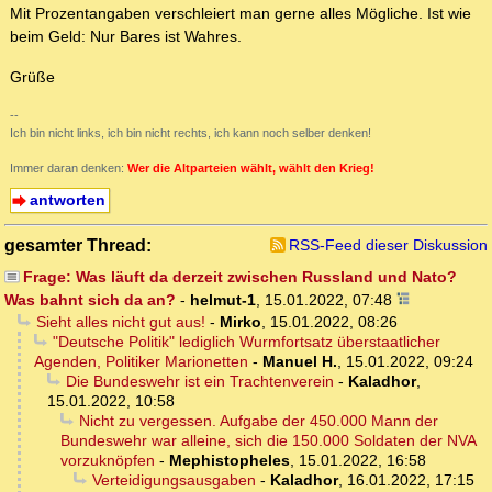
Mit Prozentangaben verschleiert man gerne alles Mögliche. Ist wie
beim Geld: Nur Bares ist Wahres.
Grüße
--
Ich bin nicht links, ich bin nicht rechts, ich kann noch selber denken!
Immer daran denken:
Wer die Altparteien wählt, wählt den Krieg!
antworten
gesamter Thread:
RSS-Feed dieser Diskussion
Frage: Was läuft da derzeit zwischen Russland und Nato?
Was bahnt sich da an?
-
helmut-1
,
15.01.2022, 07:48
Sieht alles nicht gut aus!
-
Mirko
,
15.01.2022, 08:26
"Deutsche Politik" lediglich Wurmfortsatz überstaatlicher
Agenden, Politiker Marionetten
-
Manuel H.
,
15.01.2022, 09:24
Die Bundeswehr ist ein Trachtenverein
-
Kaladhor
,
15.01.2022, 10:58
Nicht zu vergessen. Aufgabe der 450.000 Mann der
Bundeswehr war alleine, sich die 150.000 Soldaten der NVA
vorzuknöpfen
-
Mephistopheles
,
15.01.2022, 16:58
Verteidigungsausgaben
-
Kaladhor
,
16.01.2022, 17:15