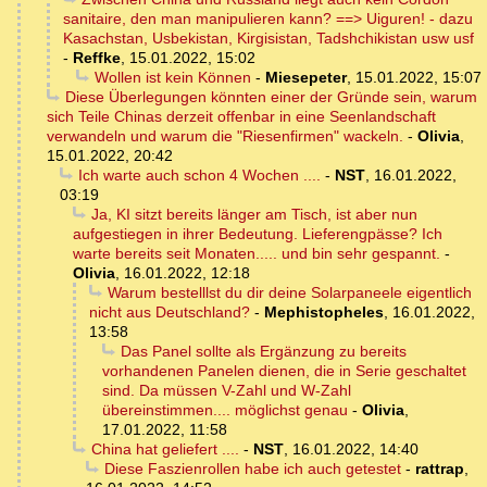
sanitaire, den man manipulieren kann? ==> Uiguren! - dazu
Kasachstan, Usbekistan, Kirgisistan, Tadshchikistan usw usf
-
Reffke
,
15.01.2022, 15:02
Wollen ist kein Können
-
Miesepeter
,
15.01.2022, 15:07
Diese Überlegungen könnten einer der Gründe sein, warum
sich Teile Chinas derzeit offenbar in eine Seenlandschaft
verwandeln und warum die "Riesenfirmen" wackeln.
-
Olivia
,
15.01.2022, 20:42
Ich warte auch schon 4 Wochen ....
-
NST
,
16.01.2022,
03:19
Ja, KI sitzt bereits länger am Tisch, ist aber nun
aufgestiegen in ihrer Bedeutung. Lieferengpässe? Ich
warte bereits seit Monaten..... und bin sehr gespannt.
-
Olivia
,
16.01.2022, 12:18
Warum bestelllst du dir deine Solarpaneele eigentlich
nicht aus Deutschland?
-
Mephistopheles
,
16.01.2022,
13:58
Das Panel sollte als Ergänzung zu bereits
vorhandenen Panelen dienen, die in Serie geschaltet
sind. Da müssen V-Zahl und W-Zahl
übereinstimmen.... möglichst genau
-
Olivia
,
17.01.2022, 11:58
China hat geliefert ....
-
NST
,
16.01.2022, 14:40
Diese Faszienrollen habe ich auch getestet
-
rattrap
,