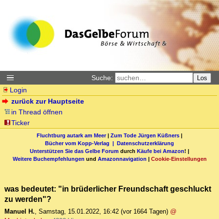
Suche:
Los
Login
zurück zur Hauptseite
in Thread öffnen
Ticker
Fluchtburg autark am Meer
|
Zum Tode Jürgen Küßners
|
Bücher vom Kopp-Verlag |
Datenschutzerklärung
Unterstützen Sie das Gelbe Forum
durch
Käufe bei Amazon
! |
Weitere Buchempfehlungen
und
Amazonnavigation
|
Cookie-Einstellungen
was bedeutet: "in brüderlicher Freundschaft geschluckt
zu werden"?
Manuel H.
,
Samstag, 15.01.2022, 16:42
(vor 1664 Tagen)
@