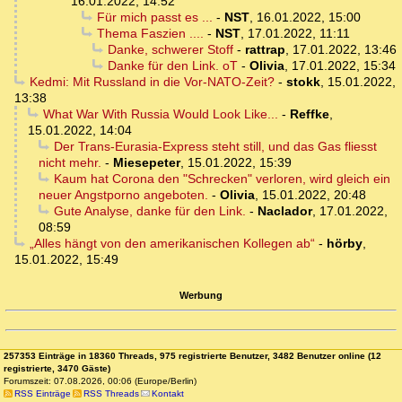
16.01.2022, 14:52
Für mich passt es ...
-
NST
,
16.01.2022, 15:00
Thema Faszien ....
-
NST
,
17.01.2022, 11:11
Danke, schwerer Stoff
-
rattrap
,
17.01.2022, 13:46
Danke für den Link. oT
-
Olivia
,
17.01.2022, 15:34
Kedmi: Mit Russland in die Vor-NATO-Zeit?
-
stokk
,
15.01.2022,
13:38
What War With Russia Would Look Like...
-
Reffke
,
15.01.2022, 14:04
Der Trans-Eurasia-Express steht still, und das Gas fliesst
nicht mehr.
-
Miesepeter
,
15.01.2022, 15:39
Kaum hat Corona den "Schrecken" verloren, wird gleich ein
neuer Angstporno angeboten.
-
Olivia
,
15.01.2022, 20:48
Gute Analyse, danke für den Link.
-
Naclador
,
17.01.2022,
08:59
„Alles hängt von den amerikanischen Kollegen ab“
-
hörby
,
15.01.2022, 15:49
Werbung
257353 Einträge in 18360 Threads, 975 registrierte Benutzer, 3482 Benutzer online (12
registrierte, 3470 Gäste)
Forumszeit: 07.08.2026, 00:06 (Europe/Berlin)
RSS Einträge
RSS Threads
Kontakt