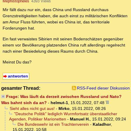
Mephistopheles
4393 Views
Mir fällt dazu nur ein, dass China und Russland durchaus
Grenzstreitigkeiten haben, die auch einst zu militärischen Konflikten
am Amur Fluss führten, wobei es China ist, das territoriale
Forderungen hat.
Ein fast verwaistes Sibirien mit seinen Bodenschätzen gegenüber
einem vor Bevölkerung platzenden China ruft allerdings regelrecht
nach einer Besiedelung dieses Raums durch China.
Meinst Du das?
antworten
gesamter Thread:
RSS-Feed dieser Diskussion
Frage: Was läuft da derzeit zwischen Russland und Nato?
Was bahnt sich da an?
-
helmut-1
,
15.01.2022, 07:48
Sieht alles nicht gut aus!
-
Mirko
,
15.01.2022, 08:26
"Deutsche Politik" lediglich Wurmfortsatz überstaatlicher
Agenden, Politiker Marionetten
-
Manuel H.
,
15.01.2022, 09:24
Die Bundeswehr ist ein Trachtenverein
-
Kaladhor
,
15.01.2022, 10:58