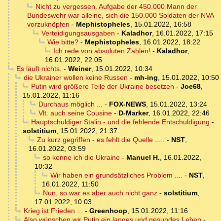
Nicht zu vergessen. Aufgabe der 450.000 Mann der
Bundeswehr war alleine, sich die 150.000 Soldaten der NVA
vorzuknöpfen
-
Mephistopheles
,
15.01.2022, 16:58
Verteidigungsausgaben
-
Kaladhor
,
16.01.2022, 17:15
Wie bitte?
-
Mephistopheles
,
16.01.2022, 18:22
Ich rede von absoluten Zahlen!
-
Kaladhor
,
16.01.2022, 22:05
Es läuft nichts.
-
Weiner
,
15.01.2022, 10:34
die Ukrainer wollen keine Russen
-
mh-ing
,
15.01.2022, 10:50
Putin wird größere Teile der Ukraine besetzen
-
Joe68
,
15.01.2022, 11:16
Durchaus möglich ...
-
FOX-NEWS
,
15.01.2022, 13:24
Vlt. auch seine Cousine
-
D-Marker
,
16.01.2022, 22:46
Hauptschuldiger Stalin - und die fehlende Entschuldigung
-
solstitium
,
15.01.2022, 21:37
Zu kurz gegriffen - es fehlt die Quelle .....
-
NST
,
16.01.2022, 03:59
so kenne ich die Ukraine
-
Manuel H.
,
16.01.2022,
10:32
Wir haben ein grundsätzliches Problem ....
-
NST
,
16.01.2022, 11:50
Nun, so war es aber auch nicht ganz
-
solstitium
,
17.01.2022, 10:03
Krieg ist Frieden ...
-
Greenhoop
,
15.01.2022, 11:16
Also wünschen wir Putin ein langes und gesundes Leben
-