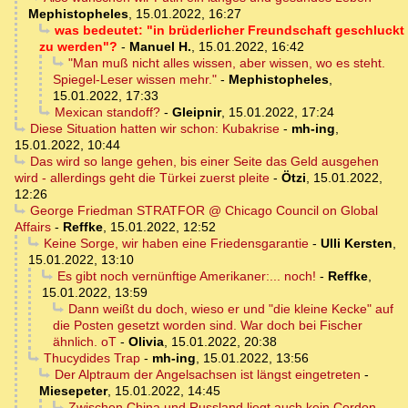
Mephistopheles
,
15.01.2022, 16:27
was bedeutet: "in brüderlicher Freundschaft geschluckt
zu werden"?
-
Manuel H.
,
15.01.2022, 16:42
"Man muß nicht alles wissen, aber wissen, wo es steht.
Spiegel-Leser wissen mehr."
-
Mephistopheles
,
15.01.2022, 17:33
Mexican standoff?
-
Gleipnir
,
15.01.2022, 17:24
Diese Situation hatten wir schon: Kubakrise
-
mh-ing
,
15.01.2022, 10:44
Das wird so lange gehen, bis einer Seite das Geld ausgehen
wird - allerdings geht die Türkei zuerst pleite
-
Ötzi
,
15.01.2022,
12:26
George Friedman STRATFOR @ Chicago Council on Global
Affairs
-
Reffke
,
15.01.2022, 12:52
Keine Sorge, wir haben eine Friedensgarantie
-
Ulli Kersten
,
15.01.2022, 13:10
Es gibt noch vernünftige Amerikaner:... noch!
-
Reffke
,
15.01.2022, 13:59
Dann weißt du doch, wieso er und "die kleine Kecke" auf
die Posten gesetzt worden sind. War doch bei Fischer
ähnlich. oT
-
Olivia
,
15.01.2022, 20:38
Thucydides Trap
-
mh-ing
,
15.01.2022, 13:56
Der Alptraum der Angelsachsen ist längst eingetreten
-
Miesepeter
,
15.01.2022, 14:45
Zwischen China und Russland liegt auch kein Cordon