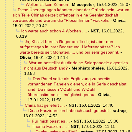
Wollen ist kein Können
-
Miesepeter
,
15.01.2022, 15:07
Diese Überlegungen könnten einer der Gründe sein, warum
sich Teile Chinas derzeit offenbar in eine Seenlandschaft
verwandeln und warum die "Riesenfirmen" wackeln.
-
Olivia
,
15.01.2022, 20:42
Ich warte auch schon 4 Wochen ....
-
NST
,
16.01.2022,
03:19
Ja, KI sitzt bereits länger am Tisch, ist aber nun
aufgestiegen in ihrer Bedeutung. Lieferengpässe? Ich
warte bereits seit Monaten..... und bin sehr gespannt.
-
Olivia
,
16.01.2022, 12:18
Warum bestelllst du dir deine Solarpaneele eigentlich
nicht aus Deutschland?
-
Mephistopheles
,
16.01.2022,
13:58
Das Panel sollte als Ergänzung zu bereits
vorhandenen Panelen dienen, die in Serie geschaltet
sind. Da müssen V-Zahl und W-Zahl
übereinstimmen.... möglichst genau
-
Olivia
,
17.01.2022, 11:58
China hat geliefert ....
-
NST
,
16.01.2022, 14:40
Diese Faszienrollen habe ich auch getestet
-
rattrap
,
16.01.2022, 14:52
Für mich passt es ...
-
NST
,
16.01.2022, 15:00
Thema Faszien ....
-
NST
,
17.01.2022, 11:11
Danke, schwerer Stoff
-
rattrap
,
17.01.2022, 13:46