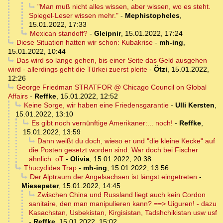
"Man muß nicht alles wissen, aber wissen, wo es steht.
Spiegel-Leser wissen mehr."
-
Mephistopheles
,
15.01.2022, 17:33
Mexican standoff?
-
Gleipnir
,
15.01.2022, 17:24
Diese Situation hatten wir schon: Kubakrise
-
mh-ing
,
15.01.2022, 10:44
Das wird so lange gehen, bis einer Seite das Geld ausgehen
wird - allerdings geht die Türkei zuerst pleite
-
Ötzi
,
15.01.2022,
12:26
George Friedman STRATFOR @ Chicago Council on Global
Affairs
-
Reffke
,
15.01.2022, 12:52
Keine Sorge, wir haben eine Friedensgarantie
-
Ulli Kersten
,
15.01.2022, 13:10
Es gibt noch vernünftige Amerikaner:... noch!
-
Reffke
,
15.01.2022, 13:59
Dann weißt du doch, wieso er und "die kleine Kecke" auf
die Posten gesetzt worden sind. War doch bei Fischer
ähnlich. oT
-
Olivia
,
15.01.2022, 20:38
Thucydides Trap
-
mh-ing
,
15.01.2022, 13:56
Der Alptraum der Angelsachsen ist längst eingetreten
-
Miesepeter
,
15.01.2022, 14:45
Zwischen China und Russland liegt auch kein Cordon
sanitaire, den man manipulieren kann? ==> Uiguren! - dazu
Kasachstan, Usbekistan, Kirgisistan, Tadshchikistan usw usf
-
Reffke
,
15.01.2022, 15:02