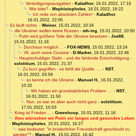
Verteidigungsausgaben
-
Kaladhor
,
16.01.2022, 17:15
Wie bitte?
-
Mephistopheles
,
16.01.2022, 18:22
Ich rede von absoluten Zahlen!
-
Kaladhor
,
16.01.2022, 22:05
Es läuft nichts.
-
Weiner
,
15.01.2022, 10:34
die Ukrainer wollen keine Russen
-
mh-ing
,
15.01.2022, 10:50
Putin wird größere Teile der Ukraine besetzen
-
Joe68
,
15.01.2022, 11:16
Durchaus möglich ...
-
FOX-NEWS
,
15.01.2022, 13:24
Vlt. auch seine Cousine
-
D-Marker
,
16.01.2022, 22:46
Hauptschuldiger Stalin - und die fehlende Entschuldigung
-
solstitium
,
15.01.2022, 21:37
Zu kurz gegriffen - es fehlt die Quelle .....
-
NST
,
16.01.2022, 03:59
so kenne ich die Ukraine
-
Manuel H.
,
16.01.2022,
10:32
Wir haben ein grundsätzliches Problem ....
-
NST
,
16.01.2022, 11:50
Nun, so war es aber auch nicht ganz
-
solstitium
,
17.01.2022, 10:03
Krieg ist Frieden ...
-
Greenhoop
,
15.01.2022, 11:16
Also wünschen wir Putin ein langes und gesundes Leben
-
Mephistopheles
,
15.01.2022, 16:27
was bedeutet: "in brüderlicher Freundschaft geschluckt zu
werden"?
-
Manuel H.
,
15.01.2022, 16:42