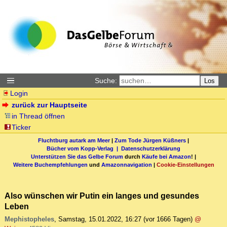
Suche:
Los
Login
zurück zur Hauptseite
in Thread öffnen
Ticker
Fluchtburg autark am Meer
|
Zum Tode Jürgen Küßners
|
Bücher vom Kopp-Verlag |
Datenschutzerklärung
Unterstützen Sie das Gelbe Forum
durch
Käufe bei Amazon
! |
Weitere Buchempfehlungen
und
Amazonnavigation
|
Cookie-Einstellungen
Also wünschen wir Putin ein langes und gesundes
Leben
Mephistopheles
,
Samstag, 15.01.2022, 16:27
(vor 1666 Tagen)
@