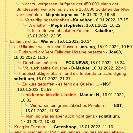
Nicht zu vergessen. Aufgabe der 450.000 Mann der
Bundeswehr war alleine, sich die 150.000 Soldaten der NVA
vorzuknöpfen
-
Mephistopheles
,
15.01.2022, 16:58
Verteidigungsausgaben
-
Kaladhor
,
16.01.2022, 17:15
Wie bitte?
-
Mephistopheles
,
16.01.2022, 18:22
Ich rede von absoluten Zahlen!
-
Kaladhor
,
16.01.2022, 22:05
Es läuft nichts.
-
Weiner
,
15.01.2022, 10:34
die Ukrainer wollen keine Russen
-
mh-ing
,
15.01.2022, 10:50
Putin wird größere Teile der Ukraine besetzen
-
Joe68
,
15.01.2022, 11:16
Durchaus möglich ...
-
FOX-NEWS
,
15.01.2022, 13:24
Vlt. auch seine Cousine
-
D-Marker
,
16.01.2022, 22:46
Hauptschuldiger Stalin - und die fehlende Entschuldigung
-
solstitium
,
15.01.2022, 21:37
Zu kurz gegriffen - es fehlt die Quelle .....
-
NST
,
16.01.2022, 03:59
so kenne ich die Ukraine
-
Manuel H.
,
16.01.2022,
10:32
Wir haben ein grundsätzliches Problem ....
-
NST
,
16.01.2022, 11:50
Nun, so war es aber auch nicht ganz
-
solstitium
,
17.01.2022, 10:03
Krieg ist Frieden ...
-
Greenhoop
,
15.01.2022, 11:16
Also wünschen wir Putin ein langes und gesundes Leben
-