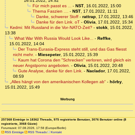
16.01.2022, 14:52
Für mich passt es ...
-
NST
,
16.01.2022, 15:00
Thema Faszien ....
-
NST
,
17.01.2022, 11:11
Danke, schwerer Stoff
-
rattrap
,
17.01.2022, 13:46
Danke für den Link. oT
-
Olivia
,
17.01.2022, 15:34
Kedmi: Mit Russland in die Vor-NATO-Zeit?
-
stokk
,
15.01.2022,
13:38
What War With Russia Would Look Like...
-
Reffke
,
15.01.2022, 14:04
Der Trans-Eurasia-Express steht still, und das Gas fliesst
nicht mehr.
-
Miesepeter
,
15.01.2022, 15:39
Kaum hat Corona den "Schrecken" verloren, wird gleich ein
neuer Angstporno angeboten.
-
Olivia
,
15.01.2022, 20:48
Gute Analyse, danke für den Link.
-
Naclador
,
17.01.2022,
08:59
„Alles hängt von den amerikanischen Kollegen ab“
-
hörby
,
15.01.2022, 15:49
Werbung
257368 Einträge in 18362 Threads, 975 registrierte Benutzer, 3076 Benutzer online (8
registrierte, 3068 Gäste)
Forumszeit: 07.08.2026, 17:58 (Europe/Berlin)
RSS Einträge
RSS Threads
Kontakt