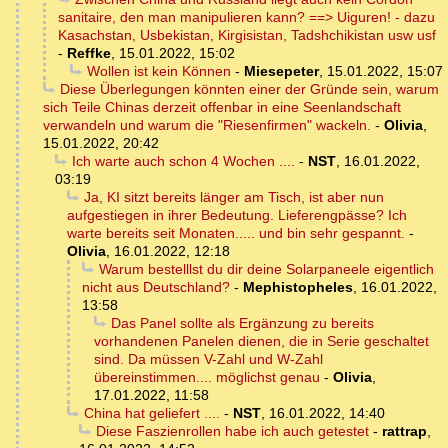
sanitaire, den man manipulieren kann? ==> Uiguren! - dazu
Kasachstan, Usbekistan, Kirgisistan, Tadshchikistan usw usf
-
Reffke
,
15.01.2022, 15:02
Wollen ist kein Können
-
Miesepeter
,
15.01.2022, 15:07
Diese Überlegungen könnten einer der Gründe sein, warum
sich Teile Chinas derzeit offenbar in eine Seenlandschaft
verwandeln und warum die "Riesenfirmen" wackeln.
-
Olivia
,
15.01.2022, 20:42
Ich warte auch schon 4 Wochen ....
-
NST
,
16.01.2022,
03:19
Ja, KI sitzt bereits länger am Tisch, ist aber nun
aufgestiegen in ihrer Bedeutung. Lieferengpässe? Ich
warte bereits seit Monaten..... und bin sehr gespannt.
-
Olivia
,
16.01.2022, 12:18
Warum bestelllst du dir deine Solarpaneele eigentlich
nicht aus Deutschland?
-
Mephistopheles
,
16.01.2022,
13:58
Das Panel sollte als Ergänzung zu bereits
vorhandenen Panelen dienen, die in Serie geschaltet
sind. Da müssen V-Zahl und W-Zahl
übereinstimmen.... möglichst genau
-
Olivia
,
17.01.2022, 11:58
China hat geliefert ....
-
NST
,
16.01.2022, 14:40
Diese Faszienrollen habe ich auch getestet
-
rattrap
,