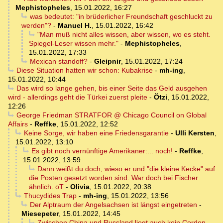
Mephistopheles
,
15.01.2022, 16:27
was bedeutet: "in brüderlicher Freundschaft geschluckt zu
werden"?
-
Manuel H.
,
15.01.2022, 16:42
"Man muß nicht alles wissen, aber wissen, wo es steht.
Spiegel-Leser wissen mehr."
-
Mephistopheles
,
15.01.2022, 17:33
Mexican standoff?
-
Gleipnir
,
15.01.2022, 17:24
Diese Situation hatten wir schon: Kubakrise
-
mh-ing
,
15.01.2022, 10:44
Das wird so lange gehen, bis einer Seite das Geld ausgehen
wird - allerdings geht die Türkei zuerst pleite
-
Ötzi
,
15.01.2022,
12:26
George Friedman STRATFOR @ Chicago Council on Global
Affairs
-
Reffke
,
15.01.2022, 12:52
Keine Sorge, wir haben eine Friedensgarantie
-
Ulli Kersten
,
15.01.2022, 13:10
Es gibt noch vernünftige Amerikaner:... noch!
-
Reffke
,
15.01.2022, 13:59
Dann weißt du doch, wieso er und "die kleine Kecke" auf
die Posten gesetzt worden sind. War doch bei Fischer
ähnlich. oT
-
Olivia
,
15.01.2022, 20:38
Thucydides Trap
-
mh-ing
,
15.01.2022, 13:56
Der Alptraum der Angelsachsen ist längst eingetreten
-
Miesepeter
,
15.01.2022, 14:45
Zwischen China und Russland liegt auch kein Cordon