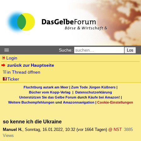
Suche:
Los
Login
zurück zur Hauptseite
in Thread öffnen
Ticker
Fluchtburg autark am Meer
|
Zum Tode Jürgen Küßners
|
Bücher vom Kopp-Verlag |
Datenschutzerklärung
Unterstützen Sie das Gelbe Forum
durch
Käufe bei Amazon
! |
Weitere Buchempfehlungen
und
Amazonnavigation
|
Cookie-Einstellungen
so kenne ich die Ukraine
Manuel H.
,
Sonntag, 16.01.2022, 10:32
(vor 1664 Tagen)
@ NST
3885
Views