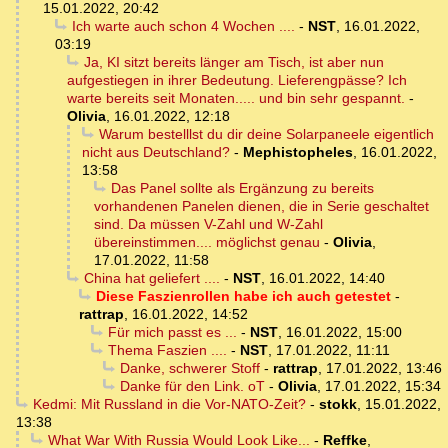
15.01.2022, 20:42
Ich warte auch schon 4 Wochen ....
-
NST
,
16.01.2022,
03:19
Ja, KI sitzt bereits länger am Tisch, ist aber nun
aufgestiegen in ihrer Bedeutung. Lieferengpässe? Ich
warte bereits seit Monaten..... und bin sehr gespannt.
-
Olivia
,
16.01.2022, 12:18
Warum bestelllst du dir deine Solarpaneele eigentlich
nicht aus Deutschland?
-
Mephistopheles
,
16.01.2022,
13:58
Das Panel sollte als Ergänzung zu bereits
vorhandenen Panelen dienen, die in Serie geschaltet
sind. Da müssen V-Zahl und W-Zahl
übereinstimmen.... möglichst genau
-
Olivia
,
17.01.2022, 11:58
China hat geliefert ....
-
NST
,
16.01.2022, 14:40
Diese Faszienrollen habe ich auch getestet
-
rattrap
,
16.01.2022, 14:52
Für mich passt es ...
-
NST
,
16.01.2022, 15:00
Thema Faszien ....
-
NST
,
17.01.2022, 11:11
Danke, schwerer Stoff
-
rattrap
,
17.01.2022, 13:46
Danke für den Link. oT
-
Olivia
,
17.01.2022, 15:34
Kedmi: Mit Russland in die Vor-NATO-Zeit?
-
stokk
,
15.01.2022,
13:38
What War With Russia Would Look Like...
-
Reffke
,