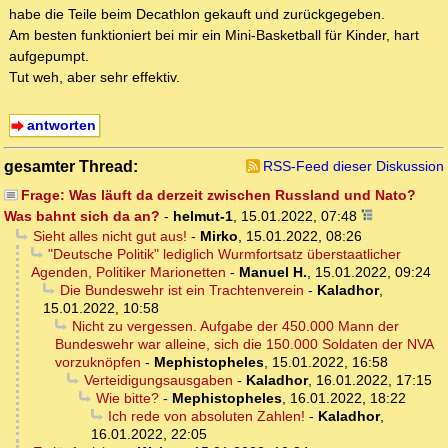
habe die Teile beim Decathlon gekauft und zurückgegeben.
Am besten funktioniert bei mir ein Mini-Basketball für Kinder, hart
aufgepumpt.
Tut weh, aber sehr effektiv.
antworten
gesamter Thread:
RSS-Feed dieser Diskussion
Frage: Was läuft da derzeit zwischen Russland und Nato?
Was bahnt sich da an?
-
helmut-1
,
15.01.2022, 07:48
Sieht alles nicht gut aus!
-
Mirko
,
15.01.2022, 08:26
"Deutsche Politik" lediglich Wurmfortsatz überstaatlicher
Agenden, Politiker Marionetten
-
Manuel H.
,
15.01.2022, 09:24
Die Bundeswehr ist ein Trachtenverein
-
Kaladhor
,
15.01.2022, 10:58
Nicht zu vergessen. Aufgabe der 450.000 Mann der
Bundeswehr war alleine, sich die 150.000 Soldaten der NVA
vorzuknöpfen
-
Mephistopheles
,
15.01.2022, 16:58
Verteidigungsausgaben
-
Kaladhor
,
16.01.2022, 17:15
Wie bitte?
-
Mephistopheles
,
16.01.2022, 18:22
Ich rede von absoluten Zahlen!
-
Kaladhor
,
16.01.2022, 22:05