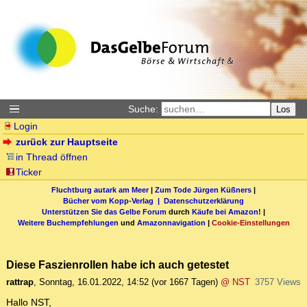
Suche:
Los
Login
zurück zur Hauptseite
in Thread öffnen
Ticker
Fluchtburg autark am Meer
|
Zum Tode Jürgen Küßners
|
Bücher vom Kopp-Verlag |
Datenschutzerklärung
Unterstützen Sie das Gelbe Forum
durch
Käufe bei Amazon
! |
Weitere Buchempfehlungen
und
Amazonnavigation
|
Cookie-Einstellungen
Diese Faszienrollen habe ich auch getestet
rattrap
,
Sonntag, 16.01.2022, 14:52
(vor 1667 Tagen)
@ NST
3757 Views
Hallo NST,