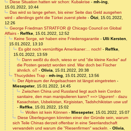
Diese Situation hatten wir schon: Kubakrise
-
mh-ing
,
15.01.2022, 10:44
Das wird so lange gehen, bis einer Seite das Geld ausgehen
wird - allerdings geht die Türkei zuerst pleite
-
Ötzi
,
15.01.2022,
12:26
George Friedman STRATFOR @ Chicago Council on Global
Affairs
-
Reffke
,
15.01.2022, 12:52
Keine Sorge, wir haben eine Friedensgarantie
-
Ulli Kersten
,
15.01.2022, 13:10
Es gibt noch vernünftige Amerikaner:... noch!
-
Reffke
,
15.01.2022, 13:59
Dann weißt du doch, wieso er und "die kleine Kecke" auf
die Posten gesetzt worden sind. War doch bei Fischer
ähnlich. oT
-
Olivia
,
15.01.2022, 20:38
Thucydides Trap
-
mh-ing
,
15.01.2022, 13:56
Der Alptraum der Angelsachsen ist längst eingetreten
-
Miesepeter
,
15.01.2022, 14:45
Zwischen China und Russland liegt auch kein Cordon
sanitaire, den man manipulieren kann? ==> Uiguren! - dazu
Kasachstan, Usbekistan, Kirgisistan, Tadshchikistan usw usf
-
Reffke
,
15.01.2022, 15:02
Wollen ist kein Können
-
Miesepeter
,
15.01.2022, 15:07
Diese Überlegungen könnten einer der Gründe sein, warum
sich Teile Chinas derzeit offenbar in eine Seenlandschaft
verwandeln und warum die "Riesenfirmen" wackeln.
-
Olivia
,