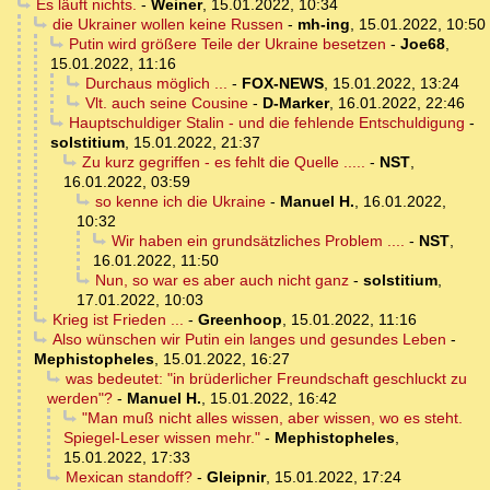
Es läuft nichts.
-
Weiner
,
15.01.2022, 10:34
die Ukrainer wollen keine Russen
-
mh-ing
,
15.01.2022, 10:50
Putin wird größere Teile der Ukraine besetzen
-
Joe68
,
15.01.2022, 11:16
Durchaus möglich ...
-
FOX-NEWS
,
15.01.2022, 13:24
Vlt. auch seine Cousine
-
D-Marker
,
16.01.2022, 22:46
Hauptschuldiger Stalin - und die fehlende Entschuldigung
-
solstitium
,
15.01.2022, 21:37
Zu kurz gegriffen - es fehlt die Quelle .....
-
NST
,
16.01.2022, 03:59
so kenne ich die Ukraine
-
Manuel H.
,
16.01.2022,
10:32
Wir haben ein grundsätzliches Problem ....
-
NST
,
16.01.2022, 11:50
Nun, so war es aber auch nicht ganz
-
solstitium
,
17.01.2022, 10:03
Krieg ist Frieden ...
-
Greenhoop
,
15.01.2022, 11:16
Also wünschen wir Putin ein langes und gesundes Leben
-
Mephistopheles
,
15.01.2022, 16:27
was bedeutet: "in brüderlicher Freundschaft geschluckt zu
werden"?
-
Manuel H.
,
15.01.2022, 16:42
"Man muß nicht alles wissen, aber wissen, wo es steht.
Spiegel-Leser wissen mehr."
-
Mephistopheles
,
15.01.2022, 17:33
Mexican standoff?
-
Gleipnir
,
15.01.2022, 17:24