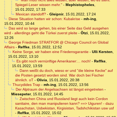
"Man muß nicht alles wissen, aber wissen, wo es steht.
Spiegel-Leser wissen mehr."
-
Mephistopheles
,
15.01.2022, 17:33
Mexican standoff?
-
Gleipnir
,
15.01.2022, 17:24
Diese Situation hatten wir schon: Kubakrise
-
mh-ing
,
15.01.2022, 10:44
Das wird so lange gehen, bis einer Seite das Geld ausgehen
wird - allerdings geht die Türkei zuerst pleite
-
Ötzi
,
15.01.2022,
12:26
George Friedman STRATFOR @ Chicago Council on Global
Affairs
-
Reffke
,
15.01.2022, 12:52
Keine Sorge, wir haben eine Friedensgarantie
-
Ulli Kersten
,
15.01.2022, 13:10
Es gibt noch vernünftige Amerikaner:... noch!
-
Reffke
,
15.01.2022, 13:59
Dann weißt du doch, wieso er und "die kleine Kecke" auf
die Posten gesetzt worden sind. War doch bei Fischer
ähnlich. oT
-
Olivia
,
15.01.2022, 20:38
Thucydides Trap
-
mh-ing
,
15.01.2022, 13:56
Der Alptraum der Angelsachsen ist längst eingetreten
-
Miesepeter
,
15.01.2022, 14:45
Zwischen China und Russland liegt auch kein Cordon
sanitaire, den man manipulieren kann? ==> Uiguren! - dazu
Kasachstan, Usbekistan, Kirgisistan, Tadshchikistan usw usf
-
Reffke
,
15.01.2022, 15:02