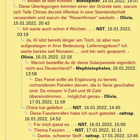
Wollen ist kein Können
-
Miesepeter
,
15.01.2022, 15:07
Diese Überlegungen könnten einer der Gründe sein, warum
sich Teile Chinas derzeit offenbar in eine Seenlandschaft
verwandeln und warum die "Riesenfirmen" wackeln.
-
Olivia
,
15.01.2022, 20:42
Ich warte auch schon 4 Wochen ....
-
NST
,
16.01.2022,
03:19
Ja, KI sitzt bereits länger am Tisch, ist aber nun
aufgestiegen in ihrer Bedeutung. Lieferengpässe? Ich
warte bereits seit Monaten..... und bin sehr gespannt.
-
Olivia
,
16.01.2022, 12:18
Warum bestelllst du dir deine Solarpaneele eigentlich
nicht aus Deutschland?
-
Mephistopheles
,
16.01.2022,
13:58
Das Panel sollte als Ergänzung zu bereits
vorhandenen Panelen dienen, die in Serie geschaltet
sind. Da müssen V-Zahl und W-Zahl
übereinstimmen.... möglichst genau
-
Olivia
,
17.01.2022, 11:58
China hat geliefert ....
-
NST
,
16.01.2022, 14:40
Diese Faszienrollen habe ich auch getestet
-
rattrap
,
16.01.2022, 14:52
Für mich passt es ...
-
NST
,
16.01.2022, 15:00
Thema Faszien ....
-
NST
,
17.01.2022, 11:11
Danke, schwerer Stoff
-
rattrap
,
17.01.2022, 13:46