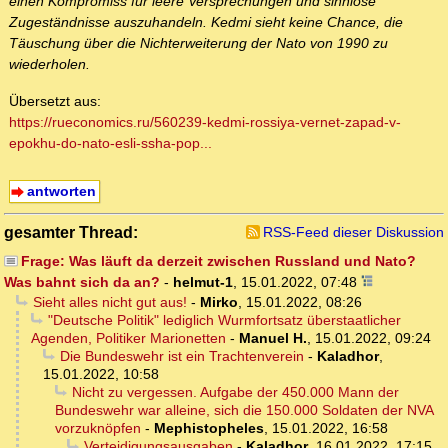
einen Kompromiss für leere Versprechungen und sinnlose
Zugeständnisse auszuhandeln. Kedmi sieht keine Chance, die
Täuschung über die Nichterweiterung der Nato von 1990 zu
wiederholen.
Übersetzt aus:
https://rueconomics.ru/560239-kedmi-rossiya-vernet-zapad-v-
epokhu-do-nato-esli-ssha-pop...
antworten
gesamter Thread:
RSS-Feed dieser Diskussion
Frage: Was läuft da derzeit zwischen Russland und Nato?
Was bahnt sich da an?
-
helmut-1
,
15.01.2022, 07:48
Sieht alles nicht gut aus!
-
Mirko
,
15.01.2022, 08:26
"Deutsche Politik" lediglich Wurmfortsatz überstaatlicher
Agenden, Politiker Marionetten
-
Manuel H.
,
15.01.2022, 09:24
Die Bundeswehr ist ein Trachtenverein
-
Kaladhor
,
15.01.2022, 10:58
Nicht zu vergessen. Aufgabe der 450.000 Mann der
Bundeswehr war alleine, sich die 150.000 Soldaten der NVA
vorzuknöpfen
-
Mephistopheles
,
15.01.2022, 16:58
Verteidigungsausgaben
-
Kaladhor
,
16.01.2022, 17:15