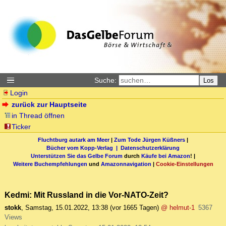
Suche:
Los
Login
zurück zur Hauptseite
in Thread öffnen
Ticker
Fluchtburg autark am Meer
|
Zum Tode Jürgen Küßners
|
Bücher vom Kopp-Verlag |
Datenschutzerklärung
Unterstützen Sie das Gelbe Forum
durch
Käufe bei Amazon
! |
Weitere Buchempfehlungen
und
Amazonnavigation
|
Cookie-Einstellungen
Kedmi: Mit Russland in die Vor-NATO-Zeit?
stokk
,
Samstag, 15.01.2022, 13:38
(vor 1665 Tagen)
@ helmut-1
5367
Views