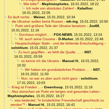
Wie bitte?
-
Mephistopheles
,
16.01.2022, 18:22
Ich rede von absoluten Zahlen!
-
Kaladhor
,
16.01.2022, 22:05
Es läuft nichts.
-
Weiner
,
15.01.2022, 10:34
die Ukrainer wollen keine Russen
-
mh-ing
,
15.01.2022, 10:50
Putin wird größere Teile der Ukraine besetzen
-
Joe68
,
15.01.2022, 11:16
Durchaus möglich ...
-
FOX-NEWS
,
15.01.2022, 13:24
Vlt. auch seine Cousine
-
D-Marker
,
16.01.2022, 22:46
Hauptschuldiger Stalin - und die fehlende Entschuldigung
-
solstitium
,
15.01.2022, 21:37
Zu kurz gegriffen - es fehlt die Quelle .....
-
NST
,
16.01.2022, 03:59
so kenne ich die Ukraine
-
Manuel H.
,
16.01.2022,
10:32
Wir haben ein grundsätzliches Problem ....
-
NST
,
16.01.2022, 11:50
Nun, so war es aber auch nicht ganz
-
solstitium
,
17.01.2022, 10:03
Krieg ist Frieden ...
-
Greenhoop
,
15.01.2022, 11:16
Also wünschen wir Putin ein langes und gesundes Leben
-
Mephistopheles
,
15.01.2022, 16:27
was bedeutet: "in brüderlicher Freundschaft geschluckt zu
werden"?
-
Manuel H.
,
15.01.2022, 16:42