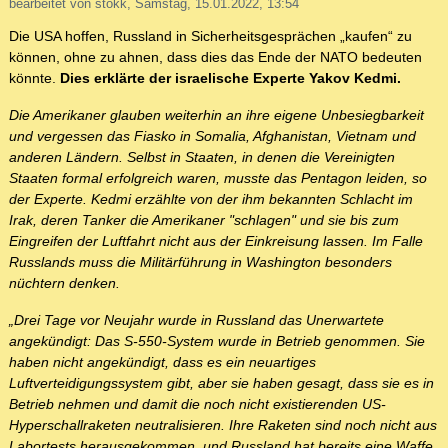
bearbeitet von stokk, Samstag, 15.01.2022, 13:54
Die USA hoffen, Russland in Sicherheitsgesprächen „kaufen“ zu
können, ohne zu ahnen, dass dies das Ende der NATO bedeuten
könnte.
Dies erklärte der israelische Experte Yakov Kedmi.
Die Amerikaner glauben weiterhin an ihre eigene Unbesiegbarkeit
und vergessen das Fiasko in Somalia, Afghanistan, Vietnam und
anderen Ländern. Selbst in Staaten, in denen die Vereinigten
Staaten formal erfolgreich waren, musste das Pentagon leiden, so
der Experte. Kedmi erzählte von der ihm bekannten Schlacht im
Irak, deren Tanker die Amerikaner "schlagen" und sie bis zum
Eingreifen der Luftfahrt nicht aus der Einkreisung lassen. Im Falle
Russlands muss die Militärführung in Washington besonders
nüchtern denken.
„Drei Tage vor Neujahr wurde in Russland das Unerwartete
angekündigt: Das S-550-System wurde in Betrieb genommen. Sie
haben nicht angekündigt, dass es ein neuartiges
Luftverteidigungssystem gibt, aber sie haben gesagt, dass sie es in
Betrieb nehmen und damit die noch nicht existierenden US-
Hyperschallraketen neutralisieren. Ihre Raketen sind noch nicht aus
Labortests herausgekommen, und Russland hat bereits eine Waffe