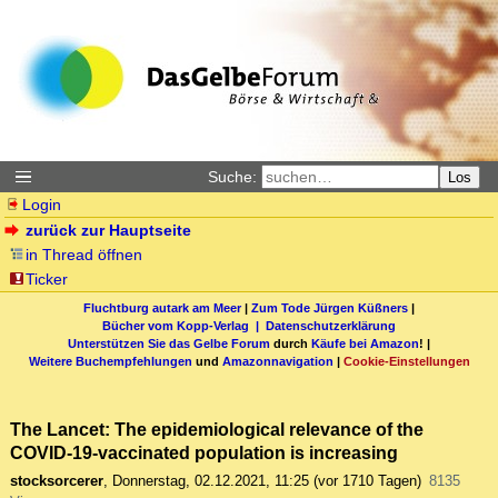
Suche:
Los
Login
zurück zur Hauptseite
in Thread öffnen
Ticker
Fluchtburg autark am Meer
|
Zum Tode Jürgen Küßners
|
Bücher vom Kopp-Verlag |
Datenschutzerklärung
Unterstützen Sie das Gelbe Forum
durch
Käufe bei Amazon
! |
Weitere Buchempfehlungen
und
Amazonnavigation
|
Cookie-Einstellungen
The Lancet: The epidemiological relevance of the
COVID-19-vaccinated population is increasing
stocksorcerer
,
Donnerstag, 02.12.2021, 11:25
(vor 1710 Tagen)
8135