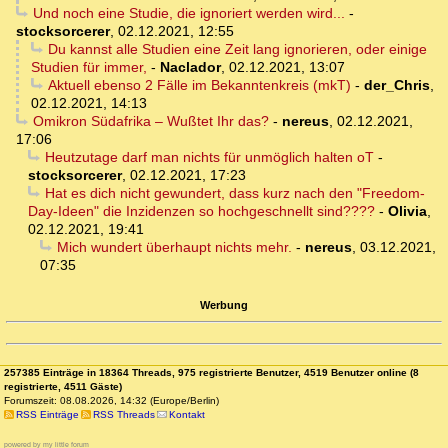
Und noch eine Studie, die ignoriert werden wird...
-
stocksorcerer
,
02.12.2021, 12:55
Du kannst alle Studien eine Zeit lang ignorieren, oder einige
Studien für immer,
-
Naclador
,
02.12.2021, 13:07
Aktuell ebenso 2 Fälle im Bekanntenkreis (mkT)
-
der_Chris
,
02.12.2021, 14:13
Omikron Südafrika – Wußtet Ihr das?
-
nereus
,
02.12.2021,
17:06
Heutzutage darf man nichts für unmöglich halten oT
-
stocksorcerer
,
02.12.2021, 17:23
Hat es dich nicht gewundert, dass kurz nach den "Freedom-
Day-Ideen" die Inzidenzen so hochgeschnellt sind????
-
Olivia
,
02.12.2021, 19:41
Mich wundert überhaupt nichts mehr.
-
nereus
,
03.12.2021,
07:35
Werbung
257385 Einträge in 18364 Threads, 975 registrierte Benutzer, 4519 Benutzer online (8
registrierte, 4511 Gäste)
Forumszeit: 08.08.2026, 14:32 (Europe/Berlin)
RSS Einträge
RSS Threads
Kontakt
powered by my little forum