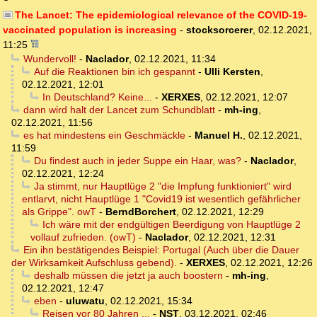
The Lancet: The epidemiological relevance of the COVID-19-
vaccinated population is increasing
-
stocksorcerer
,
02.12.2021,
11:25
Wundervoll!
-
Naclador
,
02.12.2021, 11:34
Auf die Reaktionen bin ich gespannt
-
Ulli Kersten
,
02.12.2021, 12:01
In Deutschland? Keine...
-
XERXES
,
02.12.2021, 12:07
dann wird halt der Lancet zum Schundblatt
-
mh-ing
,
02.12.2021, 11:56
es hat mindestens ein Geschmäckle
-
Manuel H.
,
02.12.2021,
11:59
Du findest auch in jeder Suppe ein Haar, was?
-
Naclador
,
02.12.2021, 12:24
Ja stimmt, nur Hauptlüge 2 "die Impfung funktioniert" wird
entlarvt, nicht Hauptlüge 1 "Covid19 ist wesentlich gefährlicher
als Grippe". owT
-
BerndBorchert
,
02.12.2021, 12:29
Ich wäre mit der endgültigen Beerdigung von Hauptlüge 2
vollauf zufrieden. (owT)
-
Naclador
,
02.12.2021, 12:31
Ein ihn bestätigendes Beispiel: Portugal (Auch über die Dauer
der Wirksamkeit Aufschluss gebend).
-
XERXES
,
02.12.2021, 12:26
deshalb müssen die jetzt ja auch boostern
-
mh-ing
,
02.12.2021, 12:47
eben
-
uluwatu
,
02.12.2021, 15:34
Reisen vor 80 Jahren ...
-
NST
,
03.12.2021, 02:46