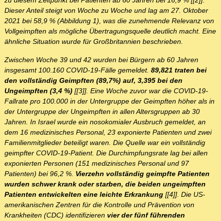
zu diesem Zeitpunkt bei Patienten ab 60 Jahren bei 16,9 % [[2]].
Dieser Anteil steigt von Woche zu Woche und lag am 27. Oktober
2021 bei 58,9 % (Abbildung 1), was die zunehmende Relevanz von
Vollgeimpften als mögliche Übertragungsquelle deutlich macht. Eine
ähnliche Situation wurde für Großbritannien beschrieben.
Zwischen Woche 39 und 42 wurden bei Bürgern ab 60 Jahren
insgesamt 100.160 COVID-19-Fälle gemeldet.
89,821 traten bei
den vollständig Geimpften (89,7%) auf, 3,395 bei den
Ungeimpften (3,4 %)
[[3]]. Eine Woche zuvor war die COVID-19-
Fallrate pro 100.000 in der Untergruppe der Geimpften höher als in
der Untergruppe der Ungeimpften in allen Altersgruppen ab 30
Jahren. In Israel wurde ein nosokomialer Ausbruch gemeldet, an
dem 16 medizinisches Personal, 23 exponierte Patienten und zwei
Familienmitglieder beteiligt waren. Die Quelle war ein vollständig
geimpfter COVID-19-Patient. Die Durchimpfungsrate lag bei allen
exponierten Personen (151 medizinisches Personal und 97
Patienten) bei 96,2 %.
Vierzehn vollständig geimpfte Patienten
wurden schwer krank oder starben, die beiden ungeimpften
Patienten entwickelten eine leichte Erkrankung
[[4]]. Die US-
amerikanischen Zentren für die Kontrolle und Prävention von
Krankheiten (CDC) identifizieren
vier der fünf führenden