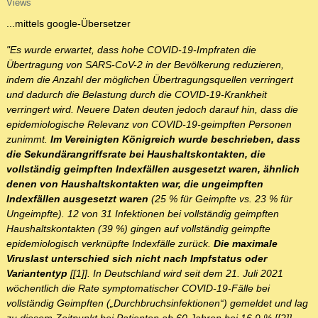
Views
...mittels google-Übersetzer
"Es wurde erwartet, dass hohe COVID-19-Impfraten die
Übertragung von SARS-CoV-2 in der Bevölkerung reduzieren,
indem die Anzahl der möglichen Übertragungsquellen verringert
und dadurch die Belastung durch die COVID-19-Krankheit
verringert wird. Neuere Daten deuten jedoch darauf hin, dass die
epidemiologische Relevanz von COVID-19-geimpften Personen
zunimmt.
Im Vereinigten Königreich wurde beschrieben, dass
die Sekundärangriffsrate bei Haushaltskontakten, die
vollständig geimpften Indexfällen ausgesetzt waren, ähnlich
denen von Haushaltskontakten war, die ungeimpften
Indexfällen ausgesetzt waren
(25 % für Geimpfte vs. 23 % für
Ungeimpfte). 12 von 31 Infektionen bei vollständig geimpften
Haushaltskontakten (39 %) gingen auf vollständig geimpfte
epidemiologisch verknüpfte Indexfälle zurück.
Die maximale
Viruslast unterschied sich nicht nach Impfstatus oder
Variantentyp
[[1]]. In Deutschland wird seit dem 21. Juli 2021
wöchentlich die Rate symptomatischer COVID-19-Fälle bei
vollständig Geimpften („Durchbruchsinfektionen“) gemeldet und lag