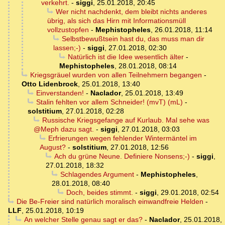
verkehrt.
-
siggi
,
25.01.2018, 20:45
Wer nicht nachdenkt, dem bleibt nichts anderes
übrig, als sich das Hirn mit Informationsmüll
vollzustopfen
-
Mephistopheles
,
26.01.2018, 11:14
Selbstbewußtsein hast du, das muss man dir
lassen;-)
-
siggi
,
27.01.2018, 02:30
Natürlich ist die Idee wesentlich älter
-
Mephistopheles
,
28.01.2018, 08:14
Kriegsgräuel wurden von allen Teilnehmern begangen
-
Otto Lidenbrock
,
25.01.2018, 13:40
Einverstanden!
-
Naclador
,
25.01.2018, 13:49
Stalin fehlten vor allem Schneider! (mvT) (mL)
-
solstitium
,
27.01.2018, 02:28
Russische Kriegsgefange auf Kurlaub. Mal sehe was
@Meph dazu sagt.
-
siggi
,
27.01.2018, 03:03
Erfrierungen wegen fehlender Wintermäntel im
August?
-
solstitium
,
27.01.2018, 12:56
Ach du grüne Neune. Definiere Nonsens;-)
-
siggi
,
27.01.2018, 18:32
Schlagendes Argument
-
Mephistopheles
,
28.01.2018, 08:40
Doch, beides stimmt.
-
siggi
,
29.01.2018, 02:54
Die Be-Freier sind natürlich moralisch einwandfreie Helden
-
LLF
,
25.01.2018, 10:19
An welcher Stelle genau sagt er das?
-
Naclador
,
25.01.2018,