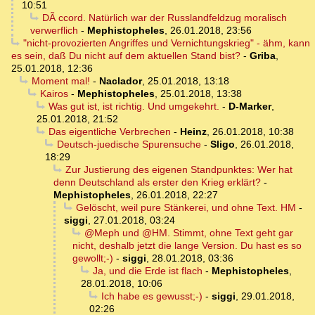
10:51
DÃ ccord. Natürlich war der Russlandfeldzug moralisch
verwerflich
-
Mephistopheles
,
26.01.2018, 23:56
"nicht-provozierten Angriffes und Vernichtungskrieg" - ähm, kann
es sein, daß Du nicht auf dem aktuellen Stand bist?
-
Griba
,
25.01.2018, 12:36
Moment mal!
-
Naclador
,
25.01.2018, 13:18
Kairos
-
Mephistopheles
,
25.01.2018, 13:38
Was gut ist, ist richtig. Und umgekehrt.
-
D-Marker
,
25.01.2018, 21:52
Das eigentliche Verbrechen
-
Heinz
,
26.01.2018, 10:38
Deutsch-juedische Spurensuche
-
Sligo
,
26.01.2018,
18:29
Zur Justierung des eigenen Standpunktes: Wer hat
denn Deutschland als erster den Krieg erklärt?
-
Mephistopheles
,
26.01.2018, 22:27
Gelöscht, weil pure Stänkerei, und ohne Text. HM
-
siggi
,
27.01.2018, 03:24
@Meph und @HM. Stimmt, ohne Text geht gar
nicht, deshalb jetzt die lange Version. Du hast es so
gewollt;-)
-
siggi
,
28.01.2018, 03:36
Ja, und die Erde ist flach
-
Mephistopheles
,
28.01.2018, 10:06
Ich habe es gewusst;-)
-
siggi
,
29.01.2018,
02:26