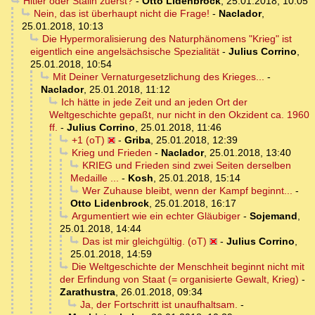
Hitler oder Stalin zuerst?
-
Otto Lidenbrock
,
25.01.2018, 10:05
Nein, das ist überhaupt nicht die Frage!
-
Naclador
,
25.01.2018, 10:13
Die Hypermoralisierung des Naturphänomens "Krieg" ist
eigentlich eine angelsächsische Spezialität
-
Julius Corrino
,
25.01.2018, 10:54
Mit Deiner Vernaturgesetzlichung des Krieges...
-
Naclador
,
25.01.2018, 11:12
Ich hätte in jede Zeit und an jeden Ort der
Weltgeschichte gepaßt, nur nicht in den Okzident ca. 1960
ff.
-
Julius Corrino
,
25.01.2018, 11:46
+1 (oT)
-
Griba
,
25.01.2018, 12:39
Krieg und Frieden
-
Naclador
,
25.01.2018, 13:40
KRIEG und Frieden sind zwei Seiten derselben
Medaille ...
-
Kosh
,
25.01.2018, 15:14
Wer Zuhause bleibt, wenn der Kampf beginnt...
-
Otto Lidenbrock
,
25.01.2018, 16:17
Argumentiert wie ein echter Gläubiger
-
Sojemand
,
25.01.2018, 14:44
Das ist mir gleichgültig. (oT)
-
Julius Corrino
,
25.01.2018, 14:59
Die Weltgeschichte der Menschheit beginnt nicht mit
der Erfindung von Staat (= organisierte Gewalt, Krieg)
-
Zarathustra
,
26.01.2018, 09:34
Ja, der Fortschritt ist unaufhaltsam.
-