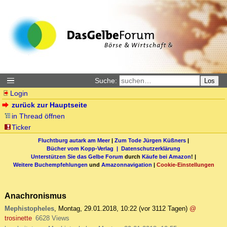
Suche:
Los
Login
zurück zur Hauptseite
in Thread öffnen
Ticker
Fluchtburg autark am Meer
|
Zum Tode Jürgen Küßners
|
Bücher vom Kopp-Verlag |
Datenschutzerklärung
Unterstützen Sie das Gelbe Forum
durch
Käufe bei Amazon
! |
Weitere Buchempfehlungen
und
Amazonnavigation
|
Cookie-Einstellungen
Anachronismus
Mephistopheles
,
Montag, 29.01.2018, 10:22
(vor 3112 Tagen)
@
trosinette
6628 Views