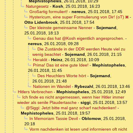
Mephistopheles
,
26.01.2018, 10:29
Naturgesetz
-
Kosh
,
25.01.2018, 16:23
Großartig formuliert!
-
nereus
,
25.01.2018, 17:45
Hystericum, eine super Formulierung von Dir! (oT)
-
Otto Lidenbrock
,
25.01.2018, 17:54
Der kleinste gemeinsame Nenner
-
Sojemand
,
25.01.2018, 18:13
Genau das hat @Kosh eigentlich angesprochen.
-
nereus
,
26.01.2018, 09:28
Die Zustände in der DDR werden Heute viel zu
wenig beachtet
-
Sojemand
,
26.01.2018, 21:15
Heraklit
-
Heinz
,
26.01.2018, 10:09
Prima! Das ist eine gute Idee!
-
Mephistopheles
,
26.01.2018, 11:45
Des Heuchlers Worte hört
-
Sojemand
,
26.01.2018, 21:48
Nationen im Wandel
-
Rybezahl
,
26.01.2018, 13:46
Hitlers Verbrechen
-
Mephistopheles
,
25.01.2018, 12:49
Ich finde es nicht angemessen, wenn hier Hitler immer
wieder als senile Plaudertasche
-
siggi
,
25.01.2018, 13:57
@Siggi: Jetzt bitte mal ganz scharf nachdenken!
-
Mephistopheles
,
25.01.2018, 19:57
In Memoriam Tassie Devil
-
Oblomow
,
25.01.2018,
20:18
Vorm nachdenken ist lesen und informieren oft nicht