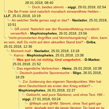
28.01.2018, 08:40
Doch, beides stimmt.
-
siggi
,
29.01.2018, 02:54
Die Be-Freier sind natürlich moralisch einwandfreie Helden
-
LLF
,
25.01.2018, 10:19
An welcher Stelle genau sagt er das?
-
Naclador
,
25.01.2018,
10:51
DÃ ccord. Natürlich war der Russlandfeldzug moralisch
verwerflich
-
Mephistopheles
,
26.01.2018, 23:56
"nicht-provozierten Angriffes und Vernichtungskrieg" - ähm, kann
es sein, daß Du nicht auf dem aktuellen Stand bist?
-
Griba
,
25.01.2018, 12:36
Moment mal!
-
Naclador
,
25.01.2018, 13:18
Kairos
-
Mephistopheles
,
25.01.2018, 13:38
Was gut ist, ist richtig. Und umgekehrt.
-
D-Marker
,
25.01.2018, 21:52
Das eigentliche Verbrechen
-
Heinz
,
26.01.2018, 10:38
Deutsch-juedische Spurensuche
-
Sligo
,
26.01.2018,
18:29
Zur Justierung des eigenen Standpunktes: Wer hat
denn Deutschland als erster den Krieg erklärt?
-
Mephistopheles
,
26.01.2018, 22:27
Gelöscht, weil pure Stänkerei, und ohne Text. HM
-
siggi
,
27.01.2018, 03:24
@Meph und @HM. Stimmt, ohne Text geht gar
nicht, deshalb jetzt die lange Version. Du hast es so