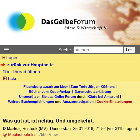
Suche:
Los
Login
zurück zur Hauptseite
in Thread öffnen
Ticker
Fluchtburg autark am Meer
|
Zum Tode Jürgen Küßners
|
Bücher vom Kopp-Verlag |
Datenschutzerklärung
Unterstützen Sie das Gelbe Forum
durch
Käufe bei Amazon
! |
Weitere Buchempfehlungen
und
Amazonnavigation
|
Cookie-Einstellungen
Was gut ist, ist richtig. Und umgekehrt.
D-Marker
,
Rostock (MV)
,
Donnerstag, 25.01.2018, 21:52
(vor 3119 Tagen)
@ Mephistopheles
7556 Views