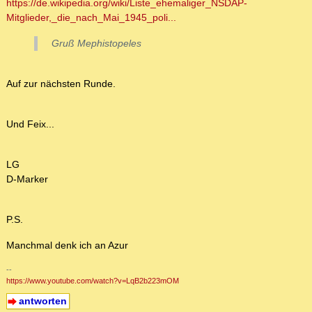
https://de.wikipedia.org/wiki/Liste_ehemaliger_NSDAP-
Mitglieder,_die_nach_Mai_1945_poli...
Gruß Mephistopeles
Auf zur nächsten Runde.
Und Feix...
LG
D-Marker
P.S.
Manchmal denk ich an Azur
--
https://www.youtube.com/watch?v=LqB2b223mOM
antworten