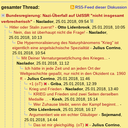
gesamter Thread:
RSS-Feed dieser Diskussion
Bundesregierung: Nazi-Überfall auf UdSSR "nicht insgesamt
verbrecherisch"
-
Naclador
,
25.01.2018, 09:54
Hitler oder Stalin zuerst?
-
Otto Lidenbrock
,
25.01.2018, 10:05
Nein, das ist überhaupt nicht die Frage!
-
Naclador
,
25.01.2018, 10:13
Die Hypermoralisierung des Naturphänomens "Krieg" ist
eigentlich eine angelsächsische Spezialität
-
Julius Corrino
,
25.01.2018, 10:54
Mit Deiner Vernaturgesetzlichung des Krieges...
-
Naclador
,
25.01.2018, 11:12
Ich hätte in jede Zeit und an jeden Ort der
Weltgeschichte gepaßt, nur nicht in den Okzident ca. 1960
ff.
-
Julius Corrino
,
25.01.2018, 11:46
+1 (oT)
-
Griba
,
25.01.2018, 12:39
Krieg und Frieden
-
Naclador
,
25.01.2018, 13:40
KRIEG und Frieden sind zwei Seiten derselben
Medaille ...
-
Kosh
,
25.01.2018, 15:14
Wer Zuhause bleibt, wenn der Kampf beginnt...
-
Otto Lidenbrock
,
25.01.2018, 16:17
Argumentiert wie ein echter Gläubiger
-
Sojemand
,
25.01.2018, 14:44
Das ist mir gleichgültig. (oT)
-
Julius Corrino
,