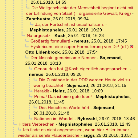
25.01.2018, 14:59
Die Weltgeschichte der Menschheit beginnt nicht mit
der Erfindung von Staat (= organisierte Gewalt, Krieg)
-
Zarathustra
,
26.01.2018, 09:34
Ja, der Fortschritt ist unaufhaltsam.
-
Mephistopheles
,
26.01.2018, 10:29
Naturgesetz
-
Kosh
,
25.01.2018, 16:23
Großartig formuliert!
-
nereus
,
25.01.2018, 17:45
Hystericum, eine super Formulierung von Dir! (oT)
-
Otto Lidenbrock
,
25.01.2018, 17:54
Der kleinste gemeinsame Nenner
-
Sojemand
,
25.01.2018, 18:13
Genau das hat @Kosh eigentlich angesprochen.
-
nereus
,
26.01.2018, 09:28
Die Zustände in der DDR werden Heute viel zu
wenig beachtet
-
Sojemand
,
26.01.2018, 21:15
Heraklit
-
Heinz
,
26.01.2018, 10:09
Prima! Das ist eine gute Idee!
-
Mephistopheles
,
26.01.2018, 11:45
Des Heuchlers Worte hört
-
Sojemand
,
26.01.2018, 21:48
Nationen im Wandel
-
Rybezahl
,
26.01.2018, 13:46
Hitlers Verbrechen
-
Mephistopheles
,
25.01.2018, 12:49
Ich finde es nicht angemessen, wenn hier Hitler immer
wieder als senile Plaudertasche
-
siggi
,
25.01.2018, 13:57