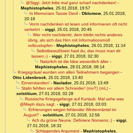
@Siggi: Jetzt bitte mal ganz scharf nachdenken!
-
Mephistopheles
,
25.01.2018, 19:57
In Memoriam Tassie Devil
-
Oblomow
,
25.01.2018,
20:18
Vorm nachdenken ist lesen und informieren oft nicht
verkehrt.
-
siggi
,
25.01.2018, 20:45
Wer nicht nachdenkt, dem bleibt nichts anderes
übrig, als sich das Hirn mit Informationsmüll
vollzustopfen
-
Mephistopheles
,
26.01.2018, 11:14
Selbstbewußtsein hast du, das muss man dir
lassen;-)
-
siggi
,
27.01.2018, 02:30
Natürlich ist die Idee wesentlich älter
-
Mephistopheles
,
28.01.2018, 08:14
Kriegsgräuel wurden von allen Teilnehmern begangen
-
Otto Lidenbrock
,
25.01.2018, 13:40
Einverstanden!
-
Naclador
,
25.01.2018, 13:49
Stalin fehlten vor allem Schneider! (mvT) (mL)
-
solstitium
,
27.01.2018, 02:28
Russische Kriegsgefange auf Kurlaub. Mal sehe was
@Meph dazu sagt.
-
siggi
,
27.01.2018, 03:03
Erfrierungen wegen fehlender Wintermäntel im
August?
-
solstitium
,
27.01.2018, 12:56
Ach du grüne Neune. Definiere Nonsens;-)
-
siggi
,
27.01.2018, 18:32
Schlagendes Argument
-
Mephistopheles
,