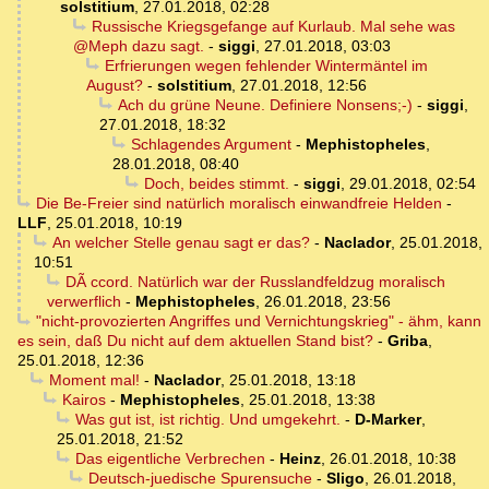
solstitium
,
27.01.2018, 02:28
Russische Kriegsgefange auf Kurlaub. Mal sehe was
@Meph dazu sagt.
-
siggi
,
27.01.2018, 03:03
Erfrierungen wegen fehlender Wintermäntel im
August?
-
solstitium
,
27.01.2018, 12:56
Ach du grüne Neune. Definiere Nonsens;-)
-
siggi
,
27.01.2018, 18:32
Schlagendes Argument
-
Mephistopheles
,
28.01.2018, 08:40
Doch, beides stimmt.
-
siggi
,
29.01.2018, 02:54
Die Be-Freier sind natürlich moralisch einwandfreie Helden
-
LLF
,
25.01.2018, 10:19
An welcher Stelle genau sagt er das?
-
Naclador
,
25.01.2018,
10:51
DÃ ccord. Natürlich war der Russlandfeldzug moralisch
verwerflich
-
Mephistopheles
,
26.01.2018, 23:56
"nicht-provozierten Angriffes und Vernichtungskrieg" - ähm, kann
es sein, daß Du nicht auf dem aktuellen Stand bist?
-
Griba
,
25.01.2018, 12:36
Moment mal!
-
Naclador
,
25.01.2018, 13:18
Kairos
-
Mephistopheles
,
25.01.2018, 13:38
Was gut ist, ist richtig. Und umgekehrt.
-
D-Marker
,
25.01.2018, 21:52
Das eigentliche Verbrechen
-
Heinz
,
26.01.2018, 10:38
Deutsch-juedische Spurensuche
-
Sligo
,
26.01.2018,