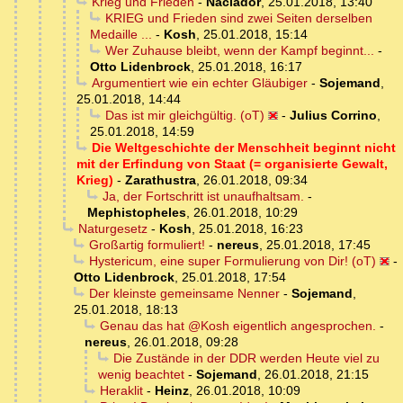
Krieg und Frieden
-
Naclador
,
25.01.2018, 13:40
KRIEG und Frieden sind zwei Seiten derselben
Medaille ...
-
Kosh
,
25.01.2018, 15:14
Wer Zuhause bleibt, wenn der Kampf beginnt...
-
Otto Lidenbrock
,
25.01.2018, 16:17
Argumentiert wie ein echter Gläubiger
-
Sojemand
,
25.01.2018, 14:44
Das ist mir gleichgültig. (oT)
-
Julius Corrino
,
25.01.2018, 14:59
Die Weltgeschichte der Menschheit beginnt nicht
mit der Erfindung von Staat (= organisierte Gewalt,
Krieg)
-
Zarathustra
,
26.01.2018, 09:34
Ja, der Fortschritt ist unaufhaltsam.
-
Mephistopheles
,
26.01.2018, 10:29
Naturgesetz
-
Kosh
,
25.01.2018, 16:23
Großartig formuliert!
-
nereus
,
25.01.2018, 17:45
Hystericum, eine super Formulierung von Dir! (oT)
-
Otto Lidenbrock
,
25.01.2018, 17:54
Der kleinste gemeinsame Nenner
-
Sojemand
,
25.01.2018, 18:13
Genau das hat @Kosh eigentlich angesprochen.
-
nereus
,
26.01.2018, 09:28
Die Zustände in der DDR werden Heute viel zu
wenig beachtet
-
Sojemand
,
26.01.2018, 21:15
Heraklit
-
Heinz
,
26.01.2018, 10:09