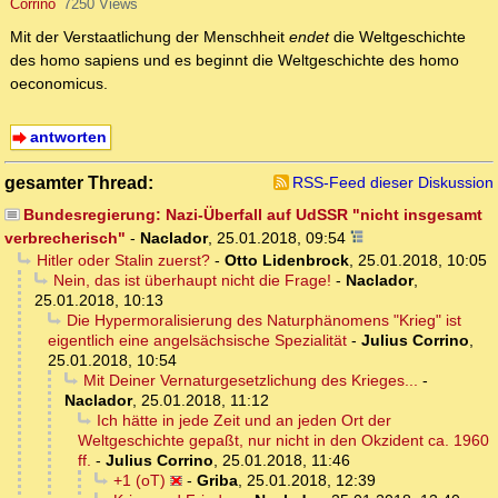
Corrino
7250 Views
Mit der Verstaatlichung der Menschheit
endet
die Weltgeschichte
des homo sapiens und es beginnt die Weltgeschichte des homo
oeconomicus.
antworten
gesamter Thread:
RSS-Feed dieser Diskussion
Bundesregierung: Nazi-Überfall auf UdSSR "nicht insgesamt
verbrecherisch"
-
Naclador
,
25.01.2018, 09:54
Hitler oder Stalin zuerst?
-
Otto Lidenbrock
,
25.01.2018, 10:05
Nein, das ist überhaupt nicht die Frage!
-
Naclador
,
25.01.2018, 10:13
Die Hypermoralisierung des Naturphänomens "Krieg" ist
eigentlich eine angelsächsische Spezialität
-
Julius Corrino
,
25.01.2018, 10:54
Mit Deiner Vernaturgesetzlichung des Krieges...
-
Naclador
,
25.01.2018, 11:12
Ich hätte in jede Zeit und an jeden Ort der
Weltgeschichte gepaßt, nur nicht in den Okzident ca. 1960
ff.
-
Julius Corrino
,
25.01.2018, 11:46
+1 (oT)
-
Griba
,
25.01.2018, 12:39