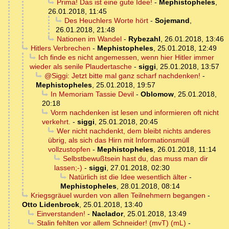
Prima! Das ist eine gute Idee!
-
Mephistopheles
,
26.01.2018, 11:45
Des Heuchlers Worte hört
-
Sojemand
,
26.01.2018, 21:48
Nationen im Wandel
-
Rybezahl
,
26.01.2018, 13:46
Hitlers Verbrechen
-
Mephistopheles
,
25.01.2018, 12:49
Ich finde es nicht angemessen, wenn hier Hitler immer
wieder als senile Plaudertasche
-
siggi
,
25.01.2018, 13:57
@Siggi: Jetzt bitte mal ganz scharf nachdenken!
-
Mephistopheles
,
25.01.2018, 19:57
In Memoriam Tassie Devil
-
Oblomow
,
25.01.2018,
20:18
Vorm nachdenken ist lesen und informieren oft nicht
verkehrt.
-
siggi
,
25.01.2018, 20:45
Wer nicht nachdenkt, dem bleibt nichts anderes
übrig, als sich das Hirn mit Informationsmüll
vollzustopfen
-
Mephistopheles
,
26.01.2018, 11:14
Selbstbewußtsein hast du, das muss man dir
lassen;-)
-
siggi
,
27.01.2018, 02:30
Natürlich ist die Idee wesentlich älter
-
Mephistopheles
,
28.01.2018, 08:14
Kriegsgräuel wurden von allen Teilnehmern begangen
-
Otto Lidenbrock
,
25.01.2018, 13:40
Einverstanden!
-
Naclador
,
25.01.2018, 13:49
Stalin fehlten vor allem Schneider! (mvT) (mL)
-