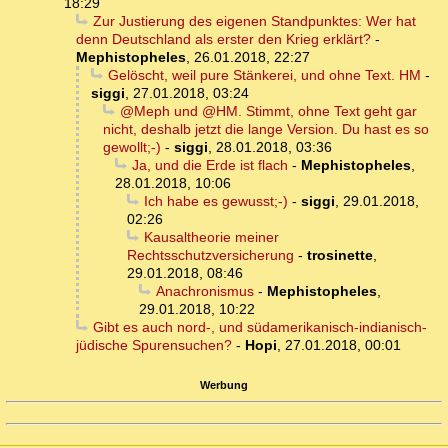
18:29
Zur Justierung des eigenen Standpunktes: Wer hat
denn Deutschland als erster den Krieg erklärt?
-
Mephistopheles
,
26.01.2018, 22:27
Gelöscht, weil pure Stänkerei, und ohne Text. HM
-
siggi
,
27.01.2018, 03:24
@Meph und @HM. Stimmt, ohne Text geht gar
nicht, deshalb jetzt die lange Version. Du hast es so
gewollt;-)
-
siggi
,
28.01.2018, 03:36
Ja, und die Erde ist flach
-
Mephistopheles
,
28.01.2018, 10:06
Ich habe es gewusst;-)
-
siggi
,
29.01.2018,
02:26
Kausaltheorie meiner
Rechtsschutzversicherung
-
trosinette
,
29.01.2018, 08:46
Anachronismus
-
Mephistopheles
,
29.01.2018, 10:22
Gibt es auch nord-, und südamerikanisch-indianisch-
jüdische Spurensuchen?
-
Hopi
,
27.01.2018, 00:01
Werbung