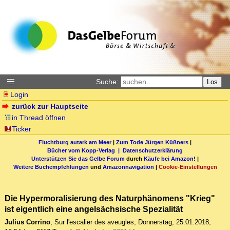
Suche:
Los
Login
zurück zur Hauptseite
in Thread öffnen
Ticker
Fluchtburg autark am Meer
|
Zum Tode Jürgen Küßners
|
Bücher vom Kopp-Verlag |
Datenschutzerklärung
Unterstützen Sie das Gelbe Forum
durch
Käufe bei Amazon
! |
Weitere Buchempfehlungen
und
Amazonnavigation
|
Cookie-Einstellungen
Die Hypermoralisierung des Naturphänomens "Krieg"
ist eigentlich eine angelsächsische Spezialität
Julius Corrino
,
Sur l'escalier des aveugles
,
Donnerstag, 25.01.2018,