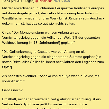
10:54
(vor 3117 Tagen)
@ Naclador
8621 Views
Mit der erwachsenen, nüchternen Perspektive Kontinentaleuropas
auf diese Angelegenheit, die vielleicht am exemplarischsten im
Westfälischen Frieden (und im Werk Ernst Jüngers) zum Ausdruck
gekommen ist, hat das so gut wie nichts zu tun.
Circa: "Der Mongolensturm war von Anfang an als
Vernichtungskrieg gegen die Völker der Welt [5% der gesamten
Weltbevölkerung im 13. Jahrhundert!] geplant!"
"Die Gallienkampagne Caesars war von Anfang an als
Vernichtungskrieg gegen die eingeborenen Stämme geplant [ein
sattes Drittel aller Gallier fiel innert acht Jahren den Legionen zum
Opfer]."
Als nächstes eventuell: "Ashoka von Maurya war ein Sexist, mit
voller Absicht!"
Geht's noch?
Ernsthaft, mit der entwurzelten, völlig ahistorischen "Krieg ist ein
Verbrechen"-Hypothese paßt Du vielleicht besser in die