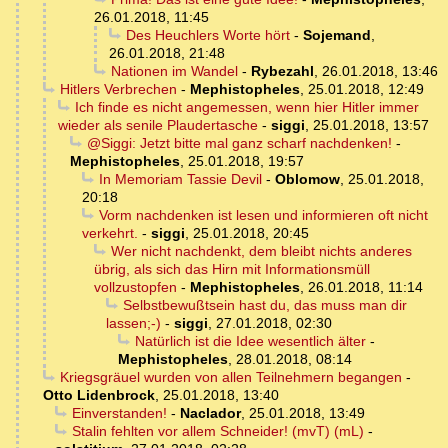
26.01.2018, 11:45
Des Heuchlers Worte hört
-
Sojemand
,
26.01.2018, 21:48
Nationen im Wandel
-
Rybezahl
,
26.01.2018, 13:46
Hitlers Verbrechen
-
Mephistopheles
,
25.01.2018, 12:49
Ich finde es nicht angemessen, wenn hier Hitler immer
wieder als senile Plaudertasche
-
siggi
,
25.01.2018, 13:57
@Siggi: Jetzt bitte mal ganz scharf nachdenken!
-
Mephistopheles
,
25.01.2018, 19:57
In Memoriam Tassie Devil
-
Oblomow
,
25.01.2018,
20:18
Vorm nachdenken ist lesen und informieren oft nicht
verkehrt.
-
siggi
,
25.01.2018, 20:45
Wer nicht nachdenkt, dem bleibt nichts anderes
übrig, als sich das Hirn mit Informationsmüll
vollzustopfen
-
Mephistopheles
,
26.01.2018, 11:14
Selbstbewußtsein hast du, das muss man dir
lassen;-)
-
siggi
,
27.01.2018, 02:30
Natürlich ist die Idee wesentlich älter
-
Mephistopheles
,
28.01.2018, 08:14
Kriegsgräuel wurden von allen Teilnehmern begangen
-
Otto Lidenbrock
,
25.01.2018, 13:40
Einverstanden!
-
Naclador
,
25.01.2018, 13:49
Stalin fehlten vor allem Schneider! (mvT) (mL)
-