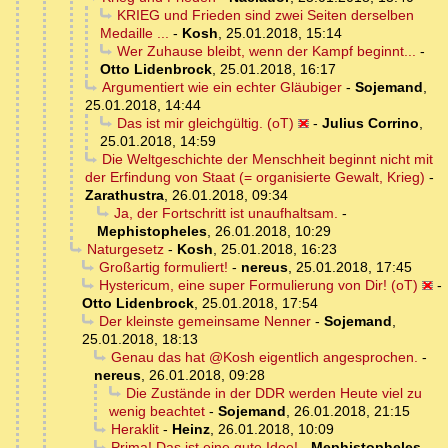
KRIEG und Frieden sind zwei Seiten derselben
Medaille ...
-
Kosh
,
25.01.2018, 15:14
Wer Zuhause bleibt, wenn der Kampf beginnt...
-
Otto Lidenbrock
,
25.01.2018, 16:17
Argumentiert wie ein echter Gläubiger
-
Sojemand
,
25.01.2018, 14:44
Das ist mir gleichgültig. (oT)
-
Julius Corrino
,
25.01.2018, 14:59
Die Weltgeschichte der Menschheit beginnt nicht mit
der Erfindung von Staat (= organisierte Gewalt, Krieg)
-
Zarathustra
,
26.01.2018, 09:34
Ja, der Fortschritt ist unaufhaltsam.
-
Mephistopheles
,
26.01.2018, 10:29
Naturgesetz
-
Kosh
,
25.01.2018, 16:23
Großartig formuliert!
-
nereus
,
25.01.2018, 17:45
Hystericum, eine super Formulierung von Dir! (oT)
-
Otto Lidenbrock
,
25.01.2018, 17:54
Der kleinste gemeinsame Nenner
-
Sojemand
,
25.01.2018, 18:13
Genau das hat @Kosh eigentlich angesprochen.
-
nereus
,
26.01.2018, 09:28
Die Zustände in der DDR werden Heute viel zu
wenig beachtet
-
Sojemand
,
26.01.2018, 21:15
Heraklit
-
Heinz
,
26.01.2018, 10:09
Prima! Das ist eine gute Idee!
-
Mephistopheles
,