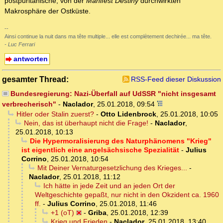
postpuritanische, von der
Manifest Destiny
durchwirkten
Makrosphäre der Ostküste.
--
Ainsi continue la nuit dans ma tête multiple... elle est complètement dechirée... ma tête.
- Luc Ferrari
antworten
gesamter Thread:
RSS-Feed dieser Diskussion
Bundesregierung: Nazi-Überfall auf UdSSR "nicht insgesamt
verbrecherisch"
-
Naclador
,
25.01.2018, 09:54
Hitler oder Stalin zuerst?
-
Otto Lidenbrock
,
25.01.2018, 10:05
Nein, das ist überhaupt nicht die Frage!
-
Naclador
,
25.01.2018, 10:13
Die Hypermoralisierung des Naturphänomens "Krieg"
ist eigentlich eine angelsächsische Spezialität
-
Julius
Corrino
,
25.01.2018, 10:54
Mit Deiner Vernaturgesetzlichung des Krieges...
-
Naclador
,
25.01.2018, 11:12
Ich hätte in jede Zeit und an jeden Ort der
Weltgeschichte gepaßt, nur nicht in den Okzident ca. 1960
ff.
-
Julius Corrino
,
25.01.2018, 11:46
+1 (oT)
-
Griba
,
25.01.2018, 12:39
Krieg und Frieden
-
Naclador
,
25.01.2018, 13:40