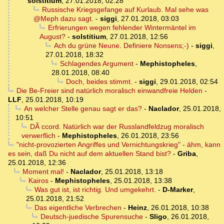
solstitium
,
27.01.2018, 02:28
Russische Kriegsgefange auf Kurlaub. Mal sehe was
@Meph dazu sagt.
-
siggi
,
27.01.2018, 03:03
Erfrierungen wegen fehlender Wintermäntel im
August?
-
solstitium
,
27.01.2018, 12:56
Ach du grüne Neune. Definiere Nonsens;-)
-
siggi
,
27.01.2018, 18:32
Schlagendes Argument
-
Mephistopheles
,
28.01.2018, 08:40
Doch, beides stimmt.
-
siggi
,
29.01.2018, 02:54
Die Be-Freier sind natürlich moralisch einwandfreie Helden
-
LLF
,
25.01.2018, 10:19
An welcher Stelle genau sagt er das?
-
Naclador
,
25.01.2018,
10:51
DÃ ccord. Natürlich war der Russlandfeldzug moralisch
verwerflich
-
Mephistopheles
,
26.01.2018, 23:56
"nicht-provozierten Angriffes und Vernichtungskrieg" - ähm, kann
es sein, daß Du nicht auf dem aktuellen Stand bist?
-
Griba
,
25.01.2018, 12:36
Moment mal!
-
Naclador
,
25.01.2018, 13:18
Kairos
-
Mephistopheles
,
25.01.2018, 13:38
Was gut ist, ist richtig. Und umgekehrt.
-
D-Marker
,
25.01.2018, 21:52
Das eigentliche Verbrechen
-
Heinz
,
26.01.2018, 10:38
Deutsch-juedische Spurensuche
-
Sligo
,
26.01.2018,