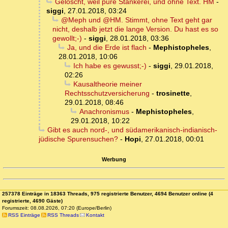
Gelöscht, weil pure Stänkerei, und ohne Text. HM
-
siggi
,
27.01.2018, 03:24
@Meph und @HM. Stimmt, ohne Text geht gar
nicht, deshalb jetzt die lange Version. Du hast es so
gewollt;-)
-
siggi
,
28.01.2018, 03:36
Ja, und die Erde ist flach
-
Mephistopheles
,
28.01.2018, 10:06
Ich habe es gewusst;-)
-
siggi
,
29.01.2018,
02:26
Kausaltheorie meiner
Rechtsschutzversicherung
-
trosinette
,
29.01.2018, 08:46
Anachronismus
-
Mephistopheles
,
29.01.2018, 10:22
Gibt es auch nord-, und südamerikanisch-indianisch-
jüdische Spurensuchen?
-
Hopi
,
27.01.2018, 00:01
Werbung
257378 Einträge in 18363 Threads, 975 registrierte Benutzer, 4694 Benutzer online (4
registrierte, 4690 Gäste)
Forumszeit: 08.08.2026, 07:20 (Europe/Berlin)
RSS Einträge
RSS Threads
Kontakt