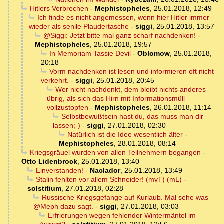
Hitlers Verbrechen
-
Mephistopheles
,
25.01.2018, 12:49
Ich finde es nicht angemessen, wenn hier Hitler immer
wieder als senile Plaudertasche
-
siggi
,
25.01.2018, 13:57
@Siggi: Jetzt bitte mal ganz scharf nachdenken!
-
Mephistopheles
,
25.01.2018, 19:57
In Memoriam Tassie Devil
-
Oblomow
,
25.01.2018,
20:18
Vorm nachdenken ist lesen und informieren oft nicht
verkehrt.
-
siggi
,
25.01.2018, 20:45
Wer nicht nachdenkt, dem bleibt nichts anderes
übrig, als sich das Hirn mit Informationsmüll
vollzustopfen
-
Mephistopheles
,
26.01.2018, 11:14
Selbstbewußtsein hast du, das muss man dir
lassen;-)
-
siggi
,
27.01.2018, 02:30
Natürlich ist die Idee wesentlich älter
-
Mephistopheles
,
28.01.2018, 08:14
Kriegsgräuel wurden von allen Teilnehmern begangen
-
Otto Lidenbrock
,
25.01.2018, 13:40
Einverstanden!
-
Naclador
,
25.01.2018, 13:49
Stalin fehlten vor allem Schneider! (mvT) (mL)
-
solstitium
,
27.01.2018, 02:28
Russische Kriegsgefange auf Kurlaub. Mal sehe was
@Meph dazu sagt.
-
siggi
,
27.01.2018, 03:03
Erfrierungen wegen fehlender Wintermäntel im