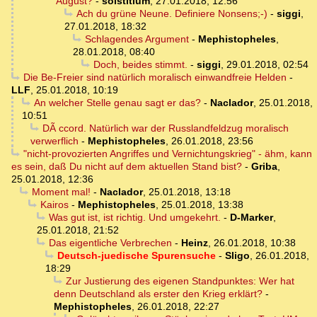
August?
-
solstitium
,
27.01.2018, 12:56
Ach du grüne Neune. Definiere Nonsens;-)
-
siggi
,
27.01.2018, 18:32
Schlagendes Argument
-
Mephistopheles
,
28.01.2018, 08:40
Doch, beides stimmt.
-
siggi
,
29.01.2018, 02:54
Die Be-Freier sind natürlich moralisch einwandfreie Helden
-
LLF
,
25.01.2018, 10:19
An welcher Stelle genau sagt er das?
-
Naclador
,
25.01.2018,
10:51
DÃ ccord. Natürlich war der Russlandfeldzug moralisch
verwerflich
-
Mephistopheles
,
26.01.2018, 23:56
"nicht-provozierten Angriffes und Vernichtungskrieg" - ähm, kann
es sein, daß Du nicht auf dem aktuellen Stand bist?
-
Griba
,
25.01.2018, 12:36
Moment mal!
-
Naclador
,
25.01.2018, 13:18
Kairos
-
Mephistopheles
,
25.01.2018, 13:38
Was gut ist, ist richtig. Und umgekehrt.
-
D-Marker
,
25.01.2018, 21:52
Das eigentliche Verbrechen
-
Heinz
,
26.01.2018, 10:38
Deutsch-juedische Spurensuche
-
Sligo
,
26.01.2018,
18:29
Zur Justierung des eigenen Standpunktes: Wer hat
denn Deutschland als erster den Krieg erklärt?
-
Mephistopheles
,
26.01.2018, 22:27