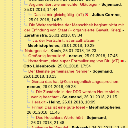
Argumentiert wie ein echter Gläubiger
-
Sojemand
,
25.01.2018, 14:44
Das ist mir gleichgültig. (oT)
-
Julius Corrino
,
25.01.2018, 14:59
Die Weltgeschichte der Menschheit beginnt nicht mit
der Erfindung von Staat (= organisierte Gewalt, Krieg)
-
Zarathustra
,
26.01.2018, 09:34
Ja, der Fortschritt ist unaufhaltsam.
-
Mephistopheles
,
26.01.2018, 10:29
Naturgesetz
-
Kosh
,
25.01.2018, 16:23
Großartig formuliert!
-
nereus
,
25.01.2018, 17:45
Hystericum, eine super Formulierung von Dir! (oT)
-
Otto Lidenbrock
,
25.01.2018, 17:54
Der kleinste gemeinsame Nenner
-
Sojemand
,
25.01.2018, 18:13
Genau das hat @Kosh eigentlich angesprochen.
-
nereus
,
26.01.2018, 09:28
Die Zustände in der DDR werden Heute viel zu
wenig beachtet
-
Sojemand
,
26.01.2018, 21:15
Heraklit
-
Heinz
,
26.01.2018, 10:09
Prima! Das ist eine gute Idee!
-
Mephistopheles
,
26.01.2018, 11:45
Des Heuchlers Worte hört
-
Sojemand
,
26.01.2018, 21:48
Nationen im Wandel
-
Rybezahl
,
26.01.2018, 13:46