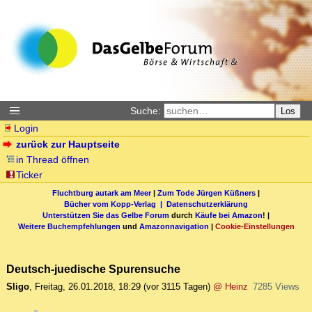
Suche:
Los
Login
zurück zur Hauptseite
in Thread öffnen
Ticker
Fluchtburg autark am Meer
|
Zum Tode Jürgen Küßners
|
Bücher vom Kopp-Verlag |
Datenschutzerklärung
Unterstützen Sie das Gelbe Forum
durch
Käufe bei Amazon
! |
Weitere Buchempfehlungen
und
Amazonnavigation
|
Cookie-Einstellungen
Deutsch-juedische Spurensuche
Sligo
,
Freitag, 26.01.2018, 18:29
(vor 3115 Tagen)
@ Heinz
7285 Views