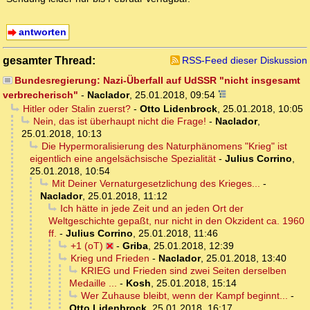
antworten
gesamter Thread:
RSS-Feed dieser Diskussion
Bundesregierung: Nazi-Überfall auf UdSSR "nicht insgesamt
verbrecherisch"
-
Naclador
,
25.01.2018, 09:54
Hitler oder Stalin zuerst?
-
Otto Lidenbrock
,
25.01.2018, 10:05
Nein, das ist überhaupt nicht die Frage!
-
Naclador
,
25.01.2018, 10:13
Die Hypermoralisierung des Naturphänomens "Krieg" ist
eigentlich eine angelsächsische Spezialität
-
Julius Corrino
,
25.01.2018, 10:54
Mit Deiner Vernaturgesetzlichung des Krieges...
-
Naclador
,
25.01.2018, 11:12
Ich hätte in jede Zeit und an jeden Ort der
Weltgeschichte gepaßt, nur nicht in den Okzident ca. 1960
ff.
-
Julius Corrino
,
25.01.2018, 11:46
+1 (oT)
-
Griba
,
25.01.2018, 12:39
Krieg und Frieden
-
Naclador
,
25.01.2018, 13:40
KRIEG und Frieden sind zwei Seiten derselben
Medaille ...
-
Kosh
,
25.01.2018, 15:14
Wer Zuhause bleibt, wenn der Kampf beginnt...
-
Otto Lidenbrock
,
25.01.2018, 16:17