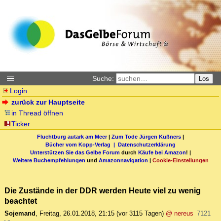
Suche:
Los
Login
zurück zur Hauptseite
in Thread öffnen
Ticker
Fluchtburg autark am Meer
|
Zum Tode Jürgen Küßners
|
Bücher vom Kopp-Verlag |
Datenschutzerklärung
Unterstützen Sie das Gelbe Forum
durch
Käufe bei Amazon
! |
Weitere Buchempfehlungen
und
Amazonnavigation
|
Cookie-Einstellungen
Die Zustände in der DDR werden Heute viel zu wenig
beachtet
Sojemand
,
Freitag, 26.01.2018, 21:15
(vor 3115 Tagen)
@ nereus
7121