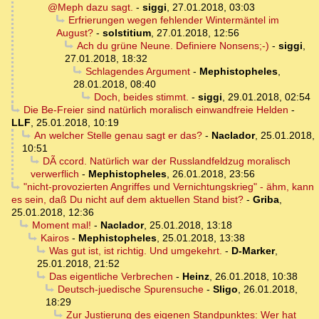
@Meph dazu sagt.
-
siggi
,
27.01.2018, 03:03
Erfrierungen wegen fehlender Wintermäntel im
August?
-
solstitium
,
27.01.2018, 12:56
Ach du grüne Neune. Definiere Nonsens;-)
-
siggi
,
27.01.2018, 18:32
Schlagendes Argument
-
Mephistopheles
,
28.01.2018, 08:40
Doch, beides stimmt.
-
siggi
,
29.01.2018, 02:54
Die Be-Freier sind natürlich moralisch einwandfreie Helden
-
LLF
,
25.01.2018, 10:19
An welcher Stelle genau sagt er das?
-
Naclador
,
25.01.2018,
10:51
DÃ ccord. Natürlich war der Russlandfeldzug moralisch
verwerflich
-
Mephistopheles
,
26.01.2018, 23:56
"nicht-provozierten Angriffes und Vernichtungskrieg" - ähm, kann
es sein, daß Du nicht auf dem aktuellen Stand bist?
-
Griba
,
25.01.2018, 12:36
Moment mal!
-
Naclador
,
25.01.2018, 13:18
Kairos
-
Mephistopheles
,
25.01.2018, 13:38
Was gut ist, ist richtig. Und umgekehrt.
-
D-Marker
,
25.01.2018, 21:52
Das eigentliche Verbrechen
-
Heinz
,
26.01.2018, 10:38
Deutsch-juedische Spurensuche
-
Sligo
,
26.01.2018,
18:29
Zur Justierung des eigenen Standpunktes: Wer hat