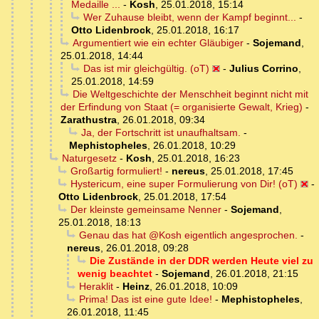
Medaille ...
-
Kosh
,
25.01.2018, 15:14
Wer Zuhause bleibt, wenn der Kampf beginnt...
-
Otto Lidenbrock
,
25.01.2018, 16:17
Argumentiert wie ein echter Gläubiger
-
Sojemand
,
25.01.2018, 14:44
Das ist mir gleichgültig. (oT)
-
Julius Corrino
,
25.01.2018, 14:59
Die Weltgeschichte der Menschheit beginnt nicht mit
der Erfindung von Staat (= organisierte Gewalt, Krieg)
-
Zarathustra
,
26.01.2018, 09:34
Ja, der Fortschritt ist unaufhaltsam.
-
Mephistopheles
,
26.01.2018, 10:29
Naturgesetz
-
Kosh
,
25.01.2018, 16:23
Großartig formuliert!
-
nereus
,
25.01.2018, 17:45
Hystericum, eine super Formulierung von Dir! (oT)
-
Otto Lidenbrock
,
25.01.2018, 17:54
Der kleinste gemeinsame Nenner
-
Sojemand
,
25.01.2018, 18:13
Genau das hat @Kosh eigentlich angesprochen.
-
nereus
,
26.01.2018, 09:28
Die Zustände in der DDR werden Heute viel zu
wenig beachtet
-
Sojemand
,
26.01.2018, 21:15
Heraklit
-
Heinz
,
26.01.2018, 10:09
Prima! Das ist eine gute Idee!
-
Mephistopheles
,
26.01.2018, 11:45