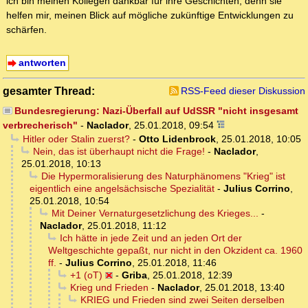
ich bin meinen Kollegen dankbar für ihre Geschichten, denn sie
helfen mir, meinen Blick auf mögliche zukünftige Entwicklungen zu
schärfen.
antworten
gesamter Thread:
RSS-Feed dieser Diskussion
Bundesregierung: Nazi-Überfall auf UdSSR "nicht insgesamt
verbrecherisch"
-
Naclador
,
25.01.2018, 09:54
Hitler oder Stalin zuerst?
-
Otto Lidenbrock
,
25.01.2018, 10:05
Nein, das ist überhaupt nicht die Frage!
-
Naclador
,
25.01.2018, 10:13
Die Hypermoralisierung des Naturphänomens "Krieg" ist
eigentlich eine angelsächsische Spezialität
-
Julius Corrino
,
25.01.2018, 10:54
Mit Deiner Vernaturgesetzlichung des Krieges...
-
Naclador
,
25.01.2018, 11:12
Ich hätte in jede Zeit und an jeden Ort der
Weltgeschichte gepaßt, nur nicht in den Okzident ca. 1960
ff.
-
Julius Corrino
,
25.01.2018, 11:46
+1 (oT)
-
Griba
,
25.01.2018, 12:39
Krieg und Frieden
-
Naclador
,
25.01.2018, 13:40
KRIEG und Frieden sind zwei Seiten derselben