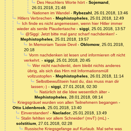
Des Heuchlers Worte hört
-
Sojemand
,
26.01.2018, 21:48
Nationen im Wandel
-
Rybezahl
,
26.01.2018, 13:46
Hitlers Verbrechen
-
Mephistopheles
,
25.01.2018, 12:49
Ich finde es nicht angemessen, wenn hier Hitler immer
wieder als senile Plaudertasche
-
siggi
,
25.01.2018, 13:57
@Siggi: Jetzt bitte mal ganz scharf nachdenken!
-
Mephistopheles
,
25.01.2018, 19:57
In Memoriam Tassie Devil
-
Oblomow
,
25.01.2018,
20:18
Vorm nachdenken ist lesen und informieren oft nicht
verkehrt.
-
siggi
,
25.01.2018, 20:45
Wer nicht nachdenkt, dem bleibt nichts anderes
übrig, als sich das Hirn mit Informationsmüll
vollzustopfen
-
Mephistopheles
,
26.01.2018, 11:14
Selbstbewußtsein hast du, das muss man dir
lassen;-)
-
siggi
,
27.01.2018, 02:30
Natürlich ist die Idee wesentlich älter
-
Mephistopheles
,
28.01.2018, 08:14
Kriegsgräuel wurden von allen Teilnehmern begangen
-
Otto Lidenbrock
,
25.01.2018, 13:40
Einverstanden!
-
Naclador
,
25.01.2018, 13:49
Stalin fehlten vor allem Schneider! (mvT) (mL)
-
solstitium
,
27.01.2018, 02:28
Russische Kriegsgefange auf Kurlaub. Mal sehe was