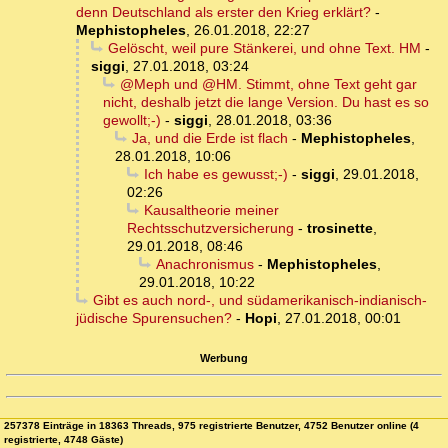
denn Deutschland als erster den Krieg erklärt?
-
Mephistopheles
,
26.01.2018, 22:27
Gelöscht, weil pure Stänkerei, und ohne Text. HM
-
siggi
,
27.01.2018, 03:24
@Meph und @HM. Stimmt, ohne Text geht gar
nicht, deshalb jetzt die lange Version. Du hast es so
gewollt;-)
-
siggi
,
28.01.2018, 03:36
Ja, und die Erde ist flach
-
Mephistopheles
,
28.01.2018, 10:06
Ich habe es gewusst;-)
-
siggi
,
29.01.2018,
02:26
Kausaltheorie meiner
Rechtsschutzversicherung
-
trosinette
,
29.01.2018, 08:46
Anachronismus
-
Mephistopheles
,
29.01.2018, 10:22
Gibt es auch nord-, und südamerikanisch-indianisch-
jüdische Spurensuchen?
-
Hopi
,
27.01.2018, 00:01
Werbung
257378 Einträge in 18363 Threads, 975 registrierte Benutzer, 4752 Benutzer online (4
registrierte, 4748 Gäste)