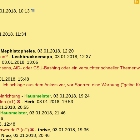
01.2018, 10:13
1.2018, 11:34
-
Mephistopheles
,
03.01.2018, 12:20
kon?
-
Lechbrucknersepp
,
03.01.2018, 12:37
,
03.01.2018, 13:06
 Nonsens, AfD- oder CSU-Bashing oder ein versuchter schneller Themenw
01.2018, 15:48
. Ich schlage aus dem Anlass vor, vor Sperren eine Warnung ("gelbe K
einrichtung
-
Hausmeister
,
03.01.2018, 19:24
den (oT)
-
Herb
,
03.01.2018, 19:53
01.2018, 20:55
-
Hausmeister
,
03.01.2018, 21:46
26
8, 12:48
verwendet? (oT)
-
thrive
,
03.01.2018, 19:36
-
Nico
,
03.01.2018, 20:46