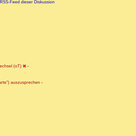
RSS-Feed dieser Diskussion
echsel (oT)
-
arte") auszusprechen
-