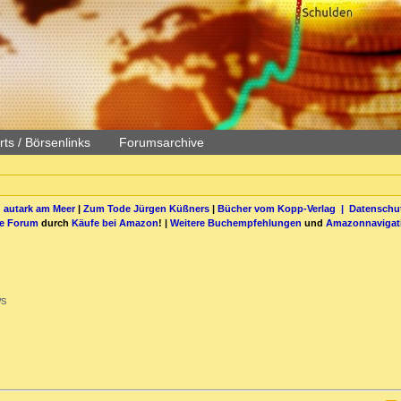
ts / Börsenlinks
Forumsarchive
 autark am Meer
|
Zum Tode Jürgen Küßners
|
Bücher vom Kopp-Verlag |
Datenschut
be Forum
durch
Käufe bei Amazon
! |
Weitere Buchempfehlungen
und
Amazonnavigat
ws