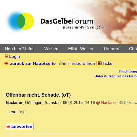
Neu hier? Infos
Wissen
Elliott-Wellen
Themen
Char
Login
zurück zur Hauptseite
in Thread öffnen
Ticker
Fluchtburg
Unterstützen Sie das Gel
Offenbar nicht. Schade. (oT)
Naclador
,
Göttingen
,
Samstag, 06.01.2018, 14:16
@ Naclador
4319 Vie
- kein Text -
antworten