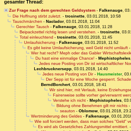
gesamter Thread:
Zur Frage nach dem gerechten Geldsystem
-
Falkenauge
,
03.
Die Hoffnung stirbt zuletzt.
-
trosinette
,
03.01.2018, 10:58
Tauschmärchen
-
Naclador
,
03.01.2018, 11:04
Gerechter Tausch
-
Falkenauge
,
03.01.2018, 11:28
Beipackzettel richtig lesen und verstehen.
-
trosinette
,
03.0
Total einleuchtend
-
trosinette
,
03.01.2018, 11:45
Umlaufsicherung
-
Falkenauge
,
03.01.2018, 11:52
Es gibt keine Umlaufsicherung, weil Geld nicht umläuft
Wer hat recht? Meph oder das Gabler Wirtschaftslexi
Du hast eine einmalige Chance!
-
Mephistopheles
Jedes neue Posting von Dir ist wirtschaftlicher
Lechbrucknersepp
,
03.01.2018, 14:40
Jedes neue Posting von Dir
-
Hausmeister
,
03.
Der Sepp ist für eine Woche gesperrt. Schade
BerndBorchert
,
03.01.2018, 18:41
Wir sind hier, mit Verlaub, keine Erziehungs
Fairerweise sollte vorher ge/verwarnt wer
Verstehe ich nicht
-
Mephistopheles
,
03.
Bildung ohne Benehmen gilt mir nichts
seauton
-
Oblomow
,
03.01.2018, 23:
Wertminderung des Geldes
-
Falkenauge
,
03.01.201
Wie soll forciert werden, dass man solches "Geld" 
Es wird als Gesetzliches Zahlungsmittel emittiert.