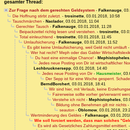
gesamter Thread:
Zur Frage nach dem gerechten Geldsystem
-
Falkenauge
,
03.
Die Hoffnung stirbt zuletzt.
-
trosinette
,
03.01.2018, 10:58
Tauschmärchen
-
Naclador
,
03.01.2018, 11:04
Gerechter Tausch
-
Falkenauge
,
03.01.2018, 11:28
Beipackzettel richtig lesen und verstehen.
-
trosinette
,
03.0
Total einleuchtend
-
trosinette
,
03.01.2018, 11:45
Umlaufsicherung
-
Falkenauge
,
03.01.2018, 11:52
Es gibt keine Umlaufsicherung, weil Geld nicht umläuft
Wer hat recht? Meph oder das Gabler Wirtschaftslexi
Du hast eine einmalige Chance!
-
Mephistopheles
Jedes neue Posting von Dir ist wirtschaftlicher
Lechbrucknersepp
,
03.01.2018, 14:40
Jedes neue Posting von Dir
-
Hausmeister
,
03.
Der Sepp ist für eine Woche gesperrt. Schade
BerndBorchert
,
03.01.2018, 18:41
Wir sind hier, mit Verlaub, keine Erziehungs
Fairerweise sollte vorher ge/verwarnt wer
Verstehe ich nicht
-
Mephistopheles
,
03.
Bildung ohne Benehmen gilt mir nichts
seauton
-
Oblomow
,
03.01.2018, 23:
Wertminderung des Geldes
-
Falkenauge
,
03.01.201
Wie soll forciert werden, dass man solches "Ge
Es wird als Gesetzliches Zahlungsmittel emittiert.