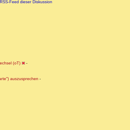
RSS-Feed dieser Diskussion
echsel (oT)
-
arte") auszusprechen
-