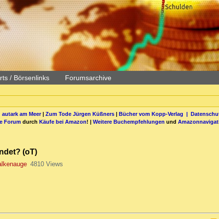
ts / Börsenlinks
Forumsarchive
 autark am Meer
|
Zum Tode Jürgen Küßners
|
Bücher vom Kopp-Verlag |
Datenschut
be Forum
durch
Käufe bei Amazon
! |
Weitere Buchempfehlungen
und
Amazonnavigat
ndet? (oT)
lkenauge
4810 Views