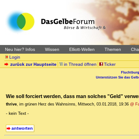
Neu hier? Infos
Wissen
Elliott-Wellen
Themen
Char
Login
zurück zur Hauptseite
in Thread öffnen
Ticker
Fluchtburg
Unterstützen Sie das Gel
Wie soll forciert werden, dass man solches "Geld" verwe
thrive
,
im grünen Herz des Wahnsinns
,
Mittwoch, 03.01.2018, 19:36
@ Fa
- kein Text -
antworten