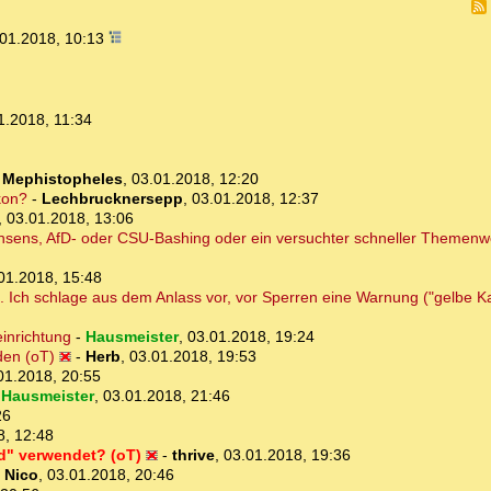
01.2018, 10:13
1.2018, 11:34
-
Mephistopheles
,
03.01.2018, 12:20
kon?
-
Lechbrucknersepp
,
03.01.2018, 12:37
,
03.01.2018, 13:06
 Nonsens, AfD- oder CSU-Bashing oder ein versuchter schneller Themenw
01.2018, 15:48
. Ich schlage aus dem Anlass vor, vor Sperren eine Warnung ("gelbe K
einrichtung
-
Hausmeister
,
03.01.2018, 19:24
den (oT)
-
Herb
,
03.01.2018, 19:53
01.2018, 20:55
-
Hausmeister
,
03.01.2018, 21:46
26
8, 12:48
ld" verwendet? (oT)
-
thrive
,
03.01.2018, 19:36
-
Nico
,
03.01.2018, 20:46