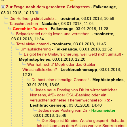
Zur Frage nach dem gerechten Geldsystem
-
Falkenauge
,
03.01.2018, 10:13
Die Hoffnung stirbt zuletzt.
-
trosinette
,
03.01.2018, 10:58
Tauschmärchen
-
Naclador
,
03.01.2018, 11:04
Gerechter Tausch
-
Falkenauge
,
03.01.2018, 11:28
Beipackzettel richtig lesen und verstehen.
-
trosinette
,
03.01.2018, 11:34
Total einleuchtend
-
trosinette
,
03.01.2018, 11:45
Umlaufsicherung
-
Falkenauge
,
03.01.2018, 11:52
Es gibt keine Umlaufsicherung, weil Geld nicht umläuft
-
Mephistopheles
,
03.01.2018, 12:20
Wer hat recht? Meph oder das Gabler
Wirtschaftslexikon?
-
Lechbrucknersepp
,
03.01.2018,
12:37
Du hast eine einmalige Chance!
-
Mephistopheles
,
03.01.2018, 13:06
Jedes neue Posting von Dir ist wirtschaftlicher
Nonsens, AfD- oder CSU-Bashing oder ein
versuchter schneller Themenwechsel (oT)
-
Lechbrucknersepp
,
03.01.2018, 14:40
Jedes neue Posting von Dir
-
Hausmeister
,
03.01.2018, 15:48
Der Sepp ist für eine Woche gesperrt. Schade.
Ich schlage aus dem Anlass vor, vor Sperren eine