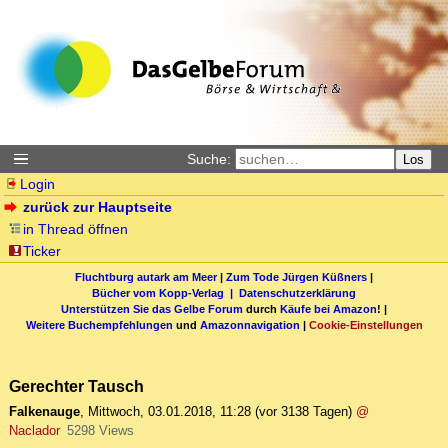
Suche:
Los
Login
zurück zur Hauptseite
in Thread öffnen
Ticker
Fluchtburg autark am Meer
|
Zum Tode Jürgen Küßners
|
Bücher vom Kopp-Verlag |
Datenschutzerklärung
Unterstützen Sie das Gelbe Forum
durch
Käufe bei Amazon
! |
Weitere Buchempfehlungen
und
Amazonnavigation
|
Cookie-Einstellungen
Gerechter Tausch
Falkenauge
,
Mittwoch, 03.01.2018, 11:28
(vor 3138 Tagen)
@
Naclador
5298 Views