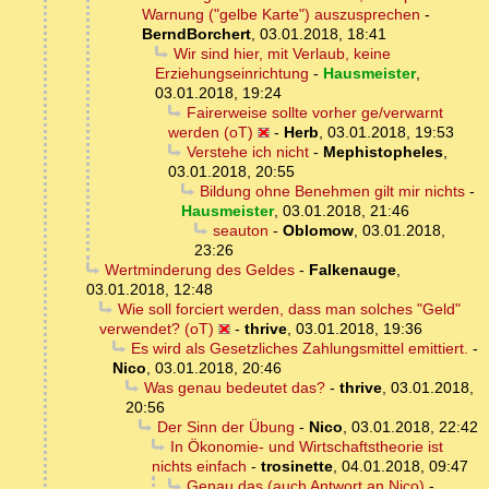
Warnung ("gelbe Karte") auszusprechen
-
BerndBorchert
,
03.01.2018, 18:41
Wir sind hier, mit Verlaub, keine
Erziehungseinrichtung
-
Hausmeister
,
03.01.2018, 19:24
Fairerweise sollte vorher ge/verwarnt
werden (oT)
-
Herb
,
03.01.2018, 19:53
Verstehe ich nicht
-
Mephistopheles
,
03.01.2018, 20:55
Bildung ohne Benehmen gilt mir nichts
-
Hausmeister
,
03.01.2018, 21:46
seauton
-
Oblomow
,
03.01.2018,
23:26
Wertminderung des Geldes
-
Falkenauge
,
03.01.2018, 12:48
Wie soll forciert werden, dass man solches "Geld"
verwendet? (oT)
-
thrive
,
03.01.2018, 19:36
Es wird als Gesetzliches Zahlungsmittel emittiert.
-
Nico
,
03.01.2018, 20:46
Was genau bedeutet das?
-
thrive
,
03.01.2018,
20:56
Der Sinn der Übung
-
Nico
,
03.01.2018, 22:42
In Ökonomie- und Wirtschaftstheorie ist
nichts einfach
-
trosinette
,
04.01.2018, 09:47
Genau das (auch Antwort an Nico)
-