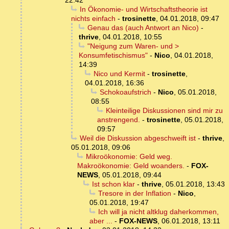
22:42
In Ökonomie- und Wirtschaftstheorie ist
nichts einfach
-
trosinette
,
04.01.2018, 09:47
Genau das (auch Antwort an Nico)
-
thrive
,
04.01.2018, 10:55
"Neigung zum Waren- und >
Konsumfetischismus"
-
Nico
,
04.01.2018,
14:39
Nico und Kermit
-
trosinette
,
04.01.2018, 16:36
Schokoaufstrich
-
Nico
,
05.01.2018,
08:55
Kleinteilige Diskussionen sind mir zu
anstrengend.
-
trosinette
,
05.01.2018,
09:57
Weil die Diskussion abgeschweift ist
-
thrive
,
05.01.2018, 09:06
Mikroökonomie: Geld weg.
Makroökonomie: Geld woanders.
-
FOX-
NEWS
,
05.01.2018, 09:44
Ist schon klar
-
thrive
,
05.01.2018, 13:43
Tresore in der Inflation
-
Nico
,
05.01.2018, 19:47
Ich will ja nicht altklug daherkommen,
aber ...
-
FOX-NEWS
,
06.01.2018, 13:11