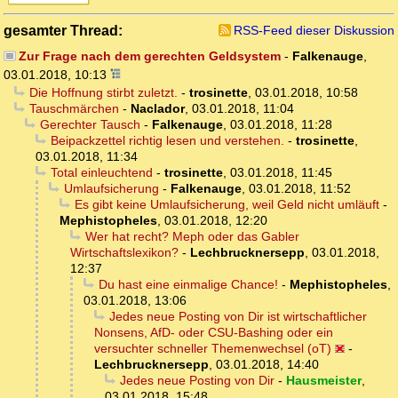
gesamter Thread:
RSS-Feed dieser Diskussion
Zur Frage nach dem gerechten Geldsystem
-
Falkenauge
,
03.01.2018, 10:13
Die Hoffnung stirbt zuletzt.
-
trosinette
,
03.01.2018, 10:58
Tauschmärchen
-
Naclador
,
03.01.2018, 11:04
Gerechter Tausch
-
Falkenauge
,
03.01.2018, 11:28
Beipackzettel richtig lesen und verstehen.
-
trosinette
,
03.01.2018, 11:34
Total einleuchtend
-
trosinette
,
03.01.2018, 11:45
Umlaufsicherung
-
Falkenauge
,
03.01.2018, 11:52
Es gibt keine Umlaufsicherung, weil Geld nicht umläuft
-
Mephistopheles
,
03.01.2018, 12:20
Wer hat recht? Meph oder das Gabler
Wirtschaftslexikon?
-
Lechbrucknersepp
,
03.01.2018,
12:37
Du hast eine einmalige Chance!
-
Mephistopheles
,
03.01.2018, 13:06
Jedes neue Posting von Dir ist wirtschaftlicher
Nonsens, AfD- oder CSU-Bashing oder ein
versuchter schneller Themenwechsel (oT)
-
Lechbrucknersepp
,
03.01.2018, 14:40
Jedes neue Posting von Dir
-
Hausmeister
,
03.01.2018, 15:48