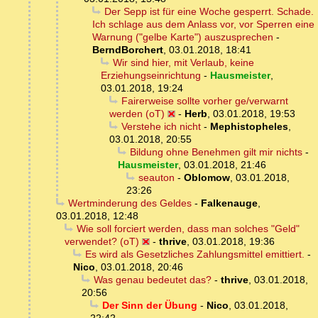
Der Sepp ist für eine Woche gesperrt. Schade.
Ich schlage aus dem Anlass vor, vor Sperren eine
Warnung ("gelbe Karte") auszusprechen
-
BerndBorchert
,
03.01.2018, 18:41
Wir sind hier, mit Verlaub, keine
Erziehungseinrichtung
-
Hausmeister
,
03.01.2018, 19:24
Fairerweise sollte vorher ge/verwarnt
werden (oT)
-
Herb
,
03.01.2018, 19:53
Verstehe ich nicht
-
Mephistopheles
,
03.01.2018, 20:55
Bildung ohne Benehmen gilt mir nichts
-
Hausmeister
,
03.01.2018, 21:46
seauton
-
Oblomow
,
03.01.2018,
23:26
Wertminderung des Geldes
-
Falkenauge
,
03.01.2018, 12:48
Wie soll forciert werden, dass man solches "Geld"
verwendet? (oT)
-
thrive
,
03.01.2018, 19:36
Es wird als Gesetzliches Zahlungsmittel emittiert.
-
Nico
,
03.01.2018, 20:46
Was genau bedeutet das?
-
thrive
,
03.01.2018,
20:56
Der Sinn der Übung
-
Nico
,
03.01.2018,