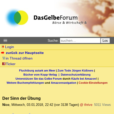
Suche:
Los
Login
zurück zur Hauptseite
in Thread öffnen
Ticker
Fluchtburg autark am Meer
|
Zum Tode Jürgen Küßners
|
Bücher vom Kopp-Verlag |
Datenschutzerklärung
Unterstützen Sie das Gelbe Forum
durch
Käufe bei Amazon
! |
Weitere Buchempfehlungen
und
Amazonnavigation
|
Cookie-Einstellungen
Der Sinn der Übung
Nico
,
Mittwoch, 03.01.2018, 22:42
(vor 3138 Tagen)
@ thrive
5011 Views