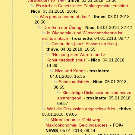
verwendet? (oT)
-
thrive
,
03.01.2018, 19:36
Es wird als Gesetzliches Zahlungsmittel emittiert.
-
Nico
,
03.01.2018, 20:46
Was genau bedeutet das?
-
thrive
,
03.01.2018,
20:56
Der Sinn der Übung
-
Nico
,
03.01.2018, 22:42
In Ökonomie- und Wirtschaftstheorie ist
nichts einfach
-
trosinette
,
04.01.2018, 09:47
Genau das (auch Antwort an Nico)
-
thrive
,
04.01.2018, 10:55
"Neigung zum Waren- und >
Konsumfetischismus"
-
Nico
,
04.01.2018,
14:39
Nico und Kermit
-
trosinette
,
04.01.2018, 16:36
Schokoaufstrich
-
Nico
,
05.01.2018,
08:55
Kleinteilige Diskussionen sind mir zu
anstrengend.
-
trosinette
,
05.01.2018,
09:57
Weil die Diskussion abgeschweift ist
-
thrive
,
05.01.2018, 09:06
Mikroökonomie: Geld weg.
Makroökonomie: Geld woanders.
-
FOX-
NEWS
,
05.01.2018, 09:44