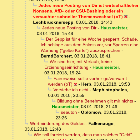
Jedes neue Posting von Dir ist wirtschaftlicher
Nonsens, AfD- oder CSU-Bashing oder ein
versuchter schneller Themenwechsel (oT)
-
Lechbrucknersepp
,
03.01.2018, 14:40
Jedes neue Posting von Dir
-
Hausmeister
,
03.01.2018, 15:48
Der Sepp ist für eine Woche gesperrt. Schade.
Ich schlage aus dem Anlass vor, vor Sperren eine
Warnung ("gelbe Karte") auszusprechen
-
BerndBorchert
,
03.01.2018, 18:41
Wir sind hier, mit Verlaub, keine
Erziehungseinrichtung
-
Hausmeister
,
03.01.2018, 19:24
Fairerweise sollte vorher ge/verwarnt
werden (oT)
-
Herb
,
03.01.2018, 19:53
Verstehe ich nicht
-
Mephistopheles
,
03.01.2018, 20:55
Bildung ohne Benehmen gilt mir nichts
-
Hausmeister
,
03.01.2018, 21:46
seauton
-
Oblomow
,
03.01.2018,
23:26
Wertminderung des Geldes
-
Falkenauge
,
03.01.2018, 12:48
Wie soll forciert werden, dass man solches "Geld"