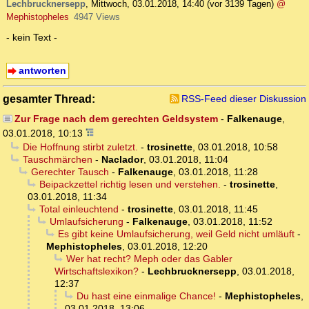
Lechbrucknersepp
,
Mittwoch, 03.01.2018, 14:40
(vor 3139 Tagen)
@
Mephistopheles
4947 Views
- kein Text -
antworten
gesamter Thread:
RSS-Feed dieser Diskussion
Zur Frage nach dem gerechten Geldsystem
-
Falkenauge
,
03.01.2018, 10:13
Die Hoffnung stirbt zuletzt.
-
trosinette
,
03.01.2018, 10:58
Tauschmärchen
-
Naclador
,
03.01.2018, 11:04
Gerechter Tausch
-
Falkenauge
,
03.01.2018, 11:28
Beipackzettel richtig lesen und verstehen.
-
trosinette
,
03.01.2018, 11:34
Total einleuchtend
-
trosinette
,
03.01.2018, 11:45
Umlaufsicherung
-
Falkenauge
,
03.01.2018, 11:52
Es gibt keine Umlaufsicherung, weil Geld nicht umläuft
-
Mephistopheles
,
03.01.2018, 12:20
Wer hat recht? Meph oder das Gabler
Wirtschaftslexikon?
-
Lechbrucknersepp
,
03.01.2018,
12:37
Du hast eine einmalige Chance!
-
Mephistopheles
,
03.01.2018, 13:06