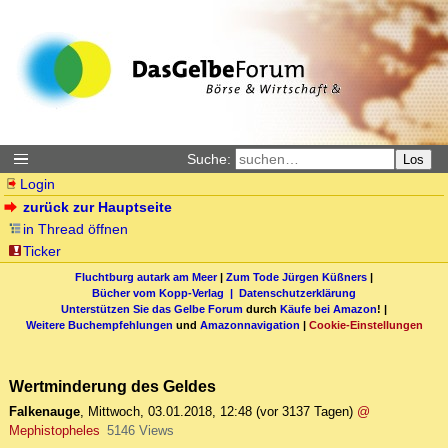
Suche:
Los
Login
zurück zur Hauptseite
in Thread öffnen
Ticker
Fluchtburg autark am Meer
|
Zum Tode Jürgen Küßners
|
Bücher vom Kopp-Verlag |
Datenschutzerklärung
Unterstützen Sie das Gelbe Forum
durch
Käufe bei Amazon
! |
Weitere Buchempfehlungen
und
Amazonnavigation
|
Cookie-Einstellungen
Wertminderung des Geldes
Falkenauge
,
Mittwoch, 03.01.2018, 12:48
(vor 3137 Tagen)
@
Mephistopheles
5146 Views