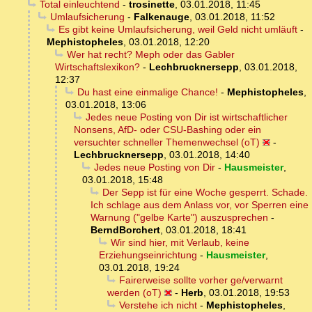
Total einleuchtend
-
trosinette
,
03.01.2018, 11:45
Umlaufsicherung
-
Falkenauge
,
03.01.2018, 11:52
Es gibt keine Umlaufsicherung, weil Geld nicht umläuft
-
Mephistopheles
,
03.01.2018, 12:20
Wer hat recht? Meph oder das Gabler
Wirtschaftslexikon?
-
Lechbrucknersepp
,
03.01.2018,
12:37
Du hast eine einmalige Chance!
-
Mephistopheles
,
03.01.2018, 13:06
Jedes neue Posting von Dir ist wirtschaftlicher
Nonsens, AfD- oder CSU-Bashing oder ein
versuchter schneller Themenwechsel (oT)
-
Lechbrucknersepp
,
03.01.2018, 14:40
Jedes neue Posting von Dir
-
Hausmeister
,
03.01.2018, 15:48
Der Sepp ist für eine Woche gesperrt. Schade.
Ich schlage aus dem Anlass vor, vor Sperren eine
Warnung ("gelbe Karte") auszusprechen
-
BerndBorchert
,
03.01.2018, 18:41
Wir sind hier, mit Verlaub, keine
Erziehungseinrichtung
-
Hausmeister
,
03.01.2018, 19:24
Fairerweise sollte vorher ge/verwarnt
werden (oT)
-
Herb
,
03.01.2018, 19:53
Verstehe ich nicht
-
Mephistopheles
,