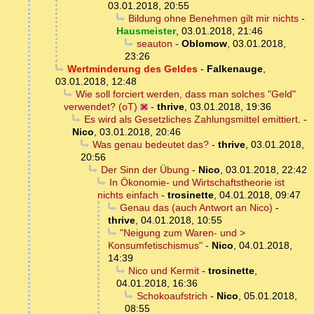
03.01.2018, 20:55
Bildung ohne Benehmen gilt mir nichts
-
Hausmeister
,
03.01.2018, 21:46
seauton
-
Oblomow
,
03.01.2018,
23:26
Wertminderung des Geldes
-
Falkenauge
,
03.01.2018, 12:48
Wie soll forciert werden, dass man solches "Geld"
verwendet? (oT)
-
thrive
,
03.01.2018, 19:36
Es wird als Gesetzliches Zahlungsmittel emittiert.
-
Nico
,
03.01.2018, 20:46
Was genau bedeutet das?
-
thrive
,
03.01.2018,
20:56
Der Sinn der Übung
-
Nico
,
03.01.2018, 22:42
In Ökonomie- und Wirtschaftstheorie ist
nichts einfach
-
trosinette
,
04.01.2018, 09:47
Genau das (auch Antwort an Nico)
-
thrive
,
04.01.2018, 10:55
"Neigung zum Waren- und >
Konsumfetischismus"
-
Nico
,
04.01.2018,
14:39
Nico und Kermit
-
trosinette
,
04.01.2018, 16:36
Schokoaufstrich
-
Nico
,
05.01.2018,
08:55