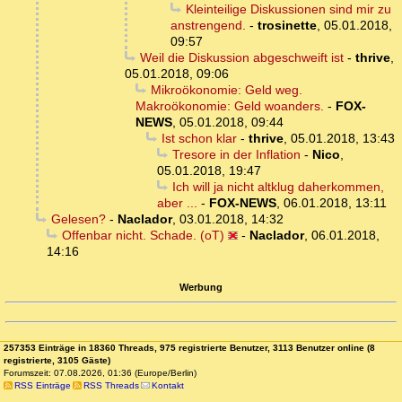
Kleinteilige Diskussionen sind mir zu
anstrengend.
-
trosinette
,
05.01.2018,
09:57
Weil die Diskussion abgeschweift ist
-
thrive
,
05.01.2018, 09:06
Mikroökonomie: Geld weg.
Makroökonomie: Geld woanders.
-
FOX-
NEWS
,
05.01.2018, 09:44
Ist schon klar
-
thrive
,
05.01.2018, 13:43
Tresore in der Inflation
-
Nico
,
05.01.2018, 19:47
Ich will ja nicht altklug daherkommen,
aber ...
-
FOX-NEWS
,
06.01.2018, 13:11
Gelesen?
-
Naclador
,
03.01.2018, 14:32
Offenbar nicht. Schade. (oT)
-
Naclador
,
06.01.2018,
14:16
Werbung
257353 Einträge in 18360 Threads, 975 registrierte Benutzer, 3113 Benutzer online (8
registrierte, 3105 Gäste)
Forumszeit: 07.08.2026, 01:36 (Europe/Berlin)
RSS Einträge
RSS Threads
Kontakt