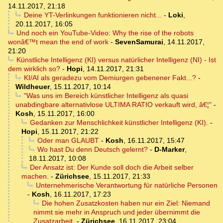
14.11.2017, 21:18
Deine YT-Verlinkungen funktionieren nicht...
-
Loki
,
20.11.2017, 16:05
Und noch ein YouTube-Video: Why the rise of the robots
wonâ€™t mean the end of work
-
SevenSamurai
,
14.11.2017,
21:20
Künstliche Intelligenz (KI) versus natürlicher Intelligenz (NI) - Ist
dem wirklich so?
-
Hopi
,
14.11.2017, 21:31
KI/AI als geradezu vom Demiurgen gebenener Fakt...?
-
Wildheuer
,
15.11.2017, 10:14
"Was uns im Bereich künstlicher Intelligenz als quasi
unabdingbare alternativlose ULTIMA RATIO verkauft wird, â€¦"
-
Kosh
,
15.11.2017, 16:00
Gedanken zur Menschlichkeit künstlicher Intelligenz (KI).
-
Hopi
,
15.11.2017, 21:22
Oder man GLAUBT
-
Kosh
,
16.11.2017, 15:47
Wo hast Du denn Deutsch gelernt?
-
D-Marker
,
18.11.2017, 10:08
Der Ansatz ist: Der Kunde soll doch die Arbeit selber
machen.
-
Zürichsee
,
15.11.2017, 21:33
Unternehmerische Verantwortung für natürliche Personen
-
Kosh
,
16.11.2017, 17:23
Die hohen Zusatzkosten haben nur ein Ziel: Niemand
nimmt sie mehr in Anspruch und jeder übernimmt die
Zusatzarbeit.
-
Zürichsee
,
16.11.2017, 23:04