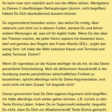
So kann man sich natürlich auch aus der Affäre ziehen. Wenigstens
zu Deinen 2 überflüssigen Behauptungen (dumm, nicht begriffen)
hättest Du Dich deeskalierend äussern können.
Du argumentierst bisweilen schon, das siehst Du richtig. Aber
vielerorts und nicht nur in diesem Faden, wertest Du und lehnst
andere Wertungen ab, was ich für legitim halte. Wenn Du das aber
bei Themen machst, die jeder Homo sapiens frei bewerten kann,
darf und gemäss den Regeln des Freien Markts SOLL, ergibt das
wenig Sinn: Ich habe die Wahl zwischen Kasse und Terminal und
wähle Terminal. Dumm?
Wenn Dir irgendwas an der Kasse wichtiger ist als mir, ist das Deine
persönliche Entscheidung. Mich als
â€dummen Kassiererâ€
in der
Ausübung meiner persönlichen wirtschaftlichen Freiheit zu
bezeichnen, spricht allerdings nicht für Deine Argumentation, erst
recht nicht mit dem Zusatz "ich begreife nicht".
Genau genommen hast Du Dein eigenes Argument nicht begriffen.
Ich hätte allerdings noch weiter gehen können, z.B. zurück zu den
Tante Emma Läden: Indem Du im Supermarkt einkaufst, begreifst
Du nicht, dass Du Dich zur â€œdummenâ€ Tante Emma gemacht