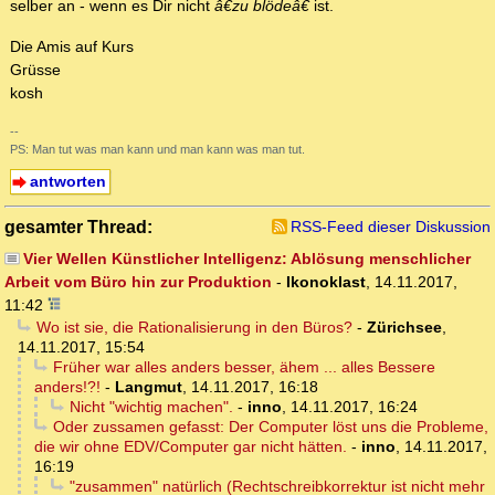
selber an - wenn es Dir nicht
â€zu blödeâ€
ist.
Die Amis auf Kurs
Grüsse
kosh
--
PS: Man tut was man kann und man kann was man tut.
antworten
gesamter Thread:
RSS-Feed dieser Diskussion
Vier Wellen Künstlicher Intelligenz: Ablösung menschlicher
Arbeit vom Büro hin zur Produktion
-
Ikonoklast
,
14.11.2017,
11:42
Wo ist sie, die Rationalisierung in den Büros?
-
Zürichsee
,
14.11.2017, 15:54
Früher war alles anders besser, ähem ... alles Bessere
anders!?!
-
Langmut
,
14.11.2017, 16:18
Nicht "wichtig machen".
-
inno
,
14.11.2017, 16:24
Oder zussamen gefasst: Der Computer löst uns die Probleme,
die wir ohne EDV/Computer gar nicht hätten.
-
inno
,
14.11.2017,
16:19
"zusammen" natürlich (Rechtschreibkorrektur ist nicht mehr