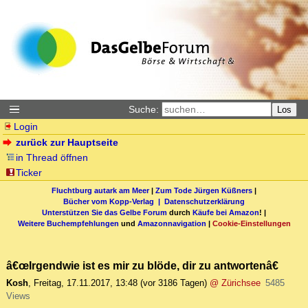
Suche:
Los
Login
zurück zur Hauptseite
in Thread öffnen
Ticker
Fluchtburg autark am Meer
|
Zum Tode Jürgen Küßners
|
Bücher vom Kopp-Verlag |
Datenschutzerklärung
Unterstützen Sie das Gelbe Forum
durch
Käufe bei Amazon
! |
Weitere Buchempfehlungen
und
Amazonnavigation
|
Cookie-Einstellungen
â€œIrgendwie ist es mir zu blöde, dir zu antwortenâ€
Kosh
,
Freitag, 17.11.2017, 13:48
(vor 3186 Tagen)
@ Zürichsee
5485
Views