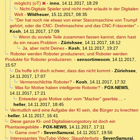
möglich) (oT)
-
inno
,
14.11.2017, 18:29
Nicht-Digitale Spieler sind nicht mehr erlaubt in der Digitalen
Welt
-
Wildheuer
,
15.11.2017, 08:35
"Der hat noch nie etwas von einer Stanzmaschine von Trumpf
gehört, oder die CNC- Drehmaschine und das CNC-Fräscenter"
-
Kosh
,
14.11.2017, 17:09
Wenn du soviele Teile zusammen fassen kannst, dann hast
du ein neues Problem
-
Zürichsee
,
14.11.2017, 18:12
Ja, aber nicht Deines
-
Kosh
,
14.11.2017, 19:27
Roboter werden Roboter produzieren; und Roboter werden
Produkte für Roboter produzieren.
-
sensortimecom
,
14.11.2017,
15:57
Da hoffe ich doch schwer, dass das nicht kommt
-
Zürichsee
,
14.11.2017, 17:07
Vermenschlichte Roboter?
-
Kosh
,
14.11.2017, 17:32
Was für Motive haben intelligente Roboter?
-
FOX-NEWS
,
14.11.2017, 17:21
Entweder gute Motive oder vom "Macher" geerbte....
-
heller
,
14.11.2017, 18:45
Vermutlich wird eine Aufgabe der KI sein, die Bürger zu knechten
-
heller
,
14.11.2017, 16:41
Diese ganze KI- und Digitalisierungsstory ist doch ein
Phantasiegebilde
-
FOX-NEWS
,
14.11.2017, 17:11
Game over?
-
SevenSamurai
,
14.11.2017, 19:56
Interessantes YouTube-Video: Slaughterbots
-
SevenSamurai
,