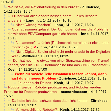
11:42
Wo ist sie, die Rationalisierung in den Büros?
-
Zürichsee
,
14.11.2017, 15:54
Früher war alles anders besser, ähem ... alles Bessere
anders!?!
-
Langmut
,
14.11.2017, 16:18
Nicht "wichtig machen".
-
inno
,
14.11.2017, 16:24
Oder zussamen gefasst: Der Computer löst uns die Probleme,
die wir ohne EDV/Computer gar nicht hätten.
-
inno
,
14.11.2017,
16:19
"zusammen" natürlich (Rechtschreibkorrektur ist nicht mehr
möglich) (oT)
-
inno
,
14.11.2017, 18:29
Nicht-Digitale Spieler sind nicht mehr erlaubt in der Digitalen
Welt
-
Wildheuer
,
15.11.2017, 08:35
"Der hat noch nie etwas von einer Stanzmaschine von Trumpf
gehört, oder die CNC- Drehmaschine und das CNC-Fräscenter"
-
Kosh
,
14.11.2017, 17:09
Wenn du soviele Teile zusammen fassen kannst, dann
hast du ein neues Problem
-
Zürichsee
,
14.11.2017, 18:12
Ja, aber nicht Deines
-
Kosh
,
14.11.2017, 19:27
Roboter werden Roboter produzieren; und Roboter werden
Produkte für Roboter produzieren.
-
sensortimecom
,
14.11.2017,
15:57
Da hoffe ich doch schwer, dass das nicht kommt
-
Zürichsee
,
14.11.2017, 17:07
Vermenschlichte Roboter?
-
Kosh
,
14.11.2017, 17:32