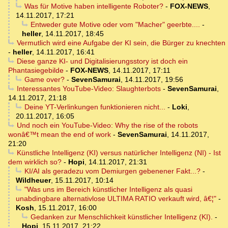
Was für Motive haben intelligente Roboter?
-
FOX-NEWS
,
14.11.2017, 17:21
Entweder gute Motive oder vom "Macher" geerbte....
-
heller
,
14.11.2017, 18:45
Vermutlich wird eine Aufgabe der KI sein, die Bürger zu knechten
-
heller
,
14.11.2017, 16:41
Diese ganze KI- und Digitalisierungsstory ist doch ein
Phantasiegebilde
-
FOX-NEWS
,
14.11.2017, 17:11
Game over?
-
SevenSamurai
,
14.11.2017, 19:56
Interessantes YouTube-Video: Slaughterbots
-
SevenSamurai
,
14.11.2017, 21:18
Deine YT-Verlinkungen funktionieren nicht...
-
Loki
,
20.11.2017, 16:05
Und noch ein YouTube-Video: Why the rise of the robots
wonâ€™t mean the end of work
-
SevenSamurai
,
14.11.2017,
21:20
Künstliche Intelligenz (KI) versus natürlicher Intelligenz (NI) - Ist
dem wirklich so?
-
Hopi
,
14.11.2017, 21:31
KI/AI als geradezu vom Demiurgen gebenener Fakt...?
-
Wildheuer
,
15.11.2017, 10:14
"Was uns im Bereich künstlicher Intelligenz als quasi
unabdingbare alternativlose ULTIMA RATIO verkauft wird, â€¦"
-
Kosh
,
15.11.2017, 16:00
Gedanken zur Menschlichkeit künstlicher Intelligenz (KI).
-
Hopi
,
15.11.2017, 21:22