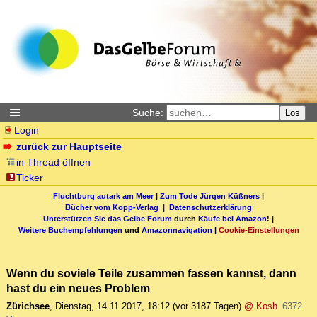
Suche:
Los
Login
zurück zur Hauptseite
in Thread öffnen
Ticker
Fluchtburg autark am Meer
|
Zum Tode Jürgen Küßners
|
Bücher vom Kopp-Verlag |
Datenschutzerklärung
Unterstützen Sie das Gelbe Forum
durch
Käufe bei Amazon
! |
Weitere Buchempfehlungen
und
Amazonnavigation
|
Cookie-Einstellungen
Wenn du soviele Teile zusammen fassen kannst, dann
hast du ein neues Problem
Zürichsee
,
Dienstag, 14.11.2017, 18:12
(vor 3187 Tagen)
@ Kosh
6372