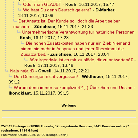
Oder man GLAUBT
-
Kosh
,
16.11.2017, 15:47
Wo hast Du denn Deutsch gelernt?
-
D-Marker
,
18.11.2017, 10:08
Der Ansatz ist: Der Kunde soll doch die Arbeit selber
machen.
-
Zürichsee
,
15.11.2017, 21:33
Unternehmerische Verantwortung für natürliche Personen
-
Kosh
,
16.11.2017, 17:23
Die hohen Zusatzkosten haben nur ein Ziel: Niemand
nimmt sie mehr in Anspruch und jeder übernimmt die
Zusatzarbeit.
-
Zürichsee
,
16.11.2017, 23:04
â€œIrgendwie ist es mir zu blöde, dir zu antwortenâ€
-
Kosh
,
17.11.2017, 13:48
Naja naja :D
-
Orwell
,
14.11.2017, 22:21
Den Demiurgen nicht vergessen!
-
Wildheuer
,
15.11.2017,
09:12
Warum denn immer so kompliziert? ;-) Über Sinn und Unsinn
-
Ikonoklast
,
15.11.2017, 09:15
Werbung
257342 Einträge in 18360 Threads, 975 registrierte Benutzer, 3441 Benutzer online (7
registrierte, 3434 Gäste)
Forumszeit: 06.08.2026, 09:09 (Europe/Berlin)