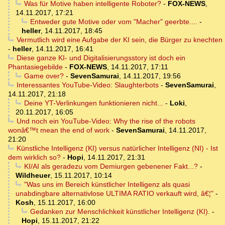
Was für Motive haben intelligente Roboter?
-
FOX-NEWS
,
14.11.2017, 17:21
Entweder gute Motive oder vom "Macher" geerbte....
-
heller
,
14.11.2017, 18:45
Vermutlich wird eine Aufgabe der KI sein, die Bürger zu knechten
-
heller
,
14.11.2017, 16:41
Diese ganze KI- und Digitalisierungsstory ist doch ein
Phantasiegebilde
-
FOX-NEWS
,
14.11.2017, 17:11
Game over?
-
SevenSamurai
,
14.11.2017, 19:56
Interessantes YouTube-Video: Slaughterbots
-
SevenSamurai
,
14.11.2017, 21:18
Deine YT-Verlinkungen funktionieren nicht...
-
Loki
,
20.11.2017, 16:05
Und noch ein YouTube-Video: Why the rise of the robots
wonâ€™t mean the end of work
-
SevenSamurai
,
14.11.2017,
21:20
Künstliche Intelligenz (KI) versus natürlicher Intelligenz (NI) - Ist
dem wirklich so?
-
Hopi
,
14.11.2017, 21:31
KI/AI als geradezu vom Demiurgen gebenener Fakt...?
-
Wildheuer
,
15.11.2017, 10:14
"Was uns im Bereich künstlicher Intelligenz als quasi
unabdingbare alternativlose ULTIMA RATIO verkauft wird, â€¦"
-
Kosh
,
15.11.2017, 16:00
Gedanken zur Menschlichkeit künstlicher Intelligenz (KI).
-
Hopi
,
15.11.2017, 21:22