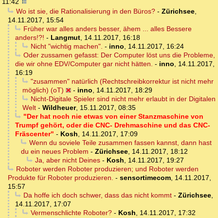
11:42
Wo ist sie, die Rationalisierung in den Büros?
-
Zürichsee
,
14.11.2017, 15:54
Früher war alles anders besser, ähem ... alles Bessere
anders!?!
-
Langmut
,
14.11.2017, 16:18
Nicht "wichtig machen".
-
inno
,
14.11.2017, 16:24
Oder zussamen gefasst: Der Computer löst uns die Probleme,
die wir ohne EDV/Computer gar nicht hätten.
-
inno
,
14.11.2017,
16:19
"zusammen" natürlich (Rechtschreibkorrektur ist nicht mehr
möglich) (oT)
-
inno
,
14.11.2017, 18:29
Nicht-Digitale Spieler sind nicht mehr erlaubt in der Digitalen
Welt
-
Wildheuer
,
15.11.2017, 08:35
"Der hat noch nie etwas von einer Stanzmaschine von
Trumpf gehört, oder die CNC- Drehmaschine und das CNC-
Fräscenter"
-
Kosh
,
14.11.2017, 17:09
Wenn du soviele Teile zusammen fassen kannst, dann hast
du ein neues Problem
-
Zürichsee
,
14.11.2017, 18:12
Ja, aber nicht Deines
-
Kosh
,
14.11.2017, 19:27
Roboter werden Roboter produzieren; und Roboter werden
Produkte für Roboter produzieren.
-
sensortimecom
,
14.11.2017,
15:57
Da hoffe ich doch schwer, dass das nicht kommt
-
Zürichsee
,
14.11.2017, 17:07
Vermenschlichte Roboter?
-
Kosh
,
14.11.2017, 17:32