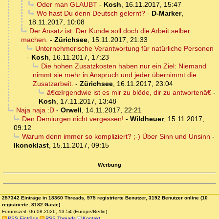
Oder man GLAUBT
-
Kosh
,
16.11.2017, 15:47
Wo hast Du denn Deutsch gelernt?
-
D-Marker
,
18.11.2017, 10:08
Der Ansatz ist: Der Kunde soll doch die Arbeit selber
machen.
-
Zürichsee
,
15.11.2017, 21:33
Unternehmerische Verantwortung für natürliche Personen
-
Kosh
,
16.11.2017, 17:23
Die hohen Zusatzkosten haben nur ein Ziel: Niemand
nimmt sie mehr in Anspruch und jeder übernimmt die
Zusatzarbeit.
-
Zürichsee
,
16.11.2017, 23:04
â€œIrgendwie ist es mir zu blöde, dir zu antwortenâ€
-
Kosh
,
17.11.2017, 13:48
Naja naja :D
-
Orwell
,
14.11.2017, 22:21
Den Demiurgen nicht vergessen!
-
Wildheuer
,
15.11.2017,
09:12
Warum denn immer so kompliziert? ;-) Über Sinn und Unsinn
-
Ikonoklast
,
15.11.2017, 09:15
Werbung
257342 Einträge in 18360 Threads, 975 registrierte Benutzer, 3192 Benutzer online (10
registrierte, 3182 Gäste)
Forumszeit: 06.08.2026, 13:54 (Europe/Berlin)
RSS Einträge
RSS Threads
Kontakt