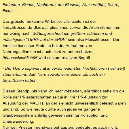
Elefanten, Bisons, Nashörner, der Blauwal, Wasserbüffel, Stiere,
Elche ...
Das grösste, bekannte Wirbeltier aller Zeiten ist der
fleischfressende Blauwal, plusminus verwandte Arten stehen ihm
nur wenig nach.
â€Ausgerechnet die größten, stärksten und
mächtigsten "TIERE auf der ERDE"
sind also Fleischfresser. Der
Einfluss tierischer Proteine bei der Aufnahme von
Nahrungspflanzen ist auch nicht zu unterschätzen,
â€ausschließlichâ€
wird so zum relativen Begriff.
- Der Homo sapiens hat in verschiedensten Hochkulturen (weltweit)
stets erkannt, daß Tiere sowohl eine Seele, als auch ein
Bewußtsein haben.
Diesen Standpunkt kann ich nachvollziehen, allerdings sehe ich die
Rolle der PRiesterschaften seit je in ihrer PR-Funktion zur
Ausübung der MACHT, an der sie nicht unwesentlich beteiligt waren
und sind. So wie heute dürfte auch jedes vergangene
Glaubenssystem anfällig gewesen sein für Korruption und
Unterwanderung.
Nur weil Priester irgendwas behaupten, bedeutet es auch nicht,