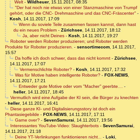
Welt
-
Wildheuer
,
15.11.2017, 08:35
"Der hat noch nie etwas von einer Stanzmaschine von Trumpf
gehört, oder die CNC- Drehmaschine und das CNC-Fräscenter"
-
Kosh
,
14.11.2017, 17:09
Wenn du soviele Teile zusammen fassen kannst, dann hast
du ein neues Problem
-
Zürichsee
,
14.11.2017, 18:12
Ja, aber nicht Deines
-
Kosh
,
14.11.2017, 19:27
Roboter werden Roboter produzieren; und Roboter werden
Produkte für Roboter produzieren.
-
sensortimecom
,
14.11.2017,
15:57
Da hoffe ich doch schwer, dass das nicht kommt
-
Zürichsee
,
14.11.2017, 17:07
Vermenschlichte Roboter?
-
Kosh
,
14.11.2017, 17:32
Was für Motive haben intelligente Roboter?
-
FOX-NEWS
,
14.11.2017, 17:21
Entweder gute Motive oder vom "Macher" geerbte....
-
heller
,
14.11.2017, 18:45
Vermutlich wird eine Aufgabe der KI sein, die Bürger zu knechten
-
heller
,
14.11.2017, 16:41
Diese ganze KI- und Digitalisierungsstory ist doch ein
Phantasiegebilde
-
FOX-NEWS
,
14.11.2017, 17:11
Game over?
-
SevenSamurai
,
14.11.2017, 19:56
Interessantes YouTube-Video: Slaughterbots
-
SevenSamurai
,
14.11.2017, 21:18
Deine YT-Verlinkungen funktionieren nicht...
-
Loki
,