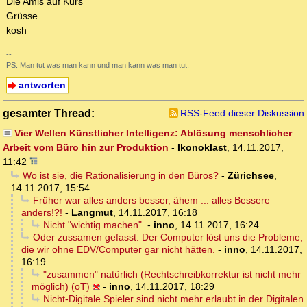
Die Amis auf Kurs
Grüsse
kosh
--
PS: Man tut was man kann und man kann was man tut.
antworten
gesamter Thread:
RSS-Feed dieser Diskussion
Vier Wellen Künstlicher Intelligenz: Ablösung menschlicher
Arbeit vom Büro hin zur Produktion
-
Ikonoklast
,
14.11.2017,
11:42
Wo ist sie, die Rationalisierung in den Büros?
-
Zürichsee
,
14.11.2017, 15:54
Früher war alles anders besser, ähem ... alles Bessere
anders!?!
-
Langmut
,
14.11.2017, 16:18
Nicht "wichtig machen".
-
inno
,
14.11.2017, 16:24
Oder zussamen gefasst: Der Computer löst uns die Probleme,
die wir ohne EDV/Computer gar nicht hätten.
-
inno
,
14.11.2017,
16:19
"zusammen" natürlich (Rechtschreibkorrektur ist nicht mehr
möglich) (oT)
-
inno
,
14.11.2017, 18:29
Nicht-Digitale Spieler sind nicht mehr erlaubt in der Digitalen