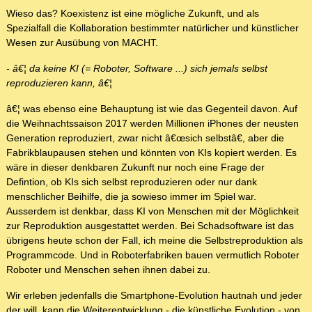
Wieso das? Koexistenz ist eine mögliche Zukunft, und als
Spezialfall die Kollaboration bestimmter natürlicher und künstlicher
Wesen zur Ausübung von MACHT.
- â€¦ da keine KI (= Roboter, Software ...) sich jemals selbst
reproduzieren kann, â€¦
â€¦ was ebenso eine Behauptung ist wie das Gegenteil davon. Auf
die Weihnachtssaison 2017 werden Millionen iPhones der neusten
Generation reproduziert, zwar nicht â€œsich selbstâ€, aber die
Fabrikblaupausen stehen und könnten von KIs kopiert werden. Es
wäre in dieser denkbaren Zukunft nur noch eine Frage der
Defintion, ob KIs sich selbst reproduzieren oder nur dank
menschlicher Beihilfe, die ja sowieso immer im Spiel war.
Ausserdem ist denkbar, dass KI von Menschen mit der Möglichkeit
zur Reproduktion ausgestattet werden. Bei Schadsoftware ist das
übrigens heute schon der Fall, ich meine die Selbstreproduktion als
Programmcode. Und in Roboterfabriken bauen vermutlich Roboter
Roboter und Menschen sehen ihnen dabei zu.
Wir erleben jedenfalls die Smartphone-Evolution hautnah und jeder
der will, kann die Weiterentwicklung - die künstliche Evolution - von