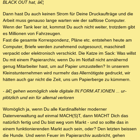
BLACK OUT hat, â€¦
Dann hast Du auch keinen Strom für Deine Druckaufträge und die
Arbeit muss genauso lange warten wie der saftlose Computer.
Wenn der Tank leer ist, kommst Du auch nicht weiter, trotzdem gibt
es Millionen von Fahrzeugen.
Fast die gesamte Korrespondenz, Pläne etc. entstehen heute am
Computer, Briefe werden zunehmend outgesourct, maschinell
verpackt oder elektronisch verschickt. Die Katze im Sack: Was willst
Du mit einem Papierarchiv, wenn Du im Notfall nicht annähernd
genug Mitarbeiter hast, um auf Papier umzustellen? In unserem
Kleinstunternehmen wird nurmehr das Allernötigste gedruckt, wir
hätten auch gar nicht die Zeit, uns um Papierberge zu kümmern.
- â€¦ gehen womöglich viele digitale IN.FORM.AT.IONEN ... ur-
plötzlich und ein für allemal verloren
Womöglich ja, wenn Du alle Kardinalfehler moderner
Datenverwaltung auf einmal MACH(S)T, dann MACHT Dich das
natürlich fertig und Du bist weg vom Markt - und so sollte das in
einem funktionierenden Markt auch sein, oder? Den letzten beissen
die Hunde. Und wenn Feuer im Papierarchiv ausbricht, gehen