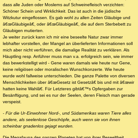
dass alle Juden oder Moslems auf Schweinefleisch verzichten:
Schöner Schein und Wirklichkeit. Das ist auch in die jüdische
Witzkutur eingeflossen. Es gab wohl zu allen Zeiten Gläubige und
â€œGläubigeâ€, oder â€œGläubigeâ€, die auf dem Sterbebett zu
Gläubigen mutierten.
Je weiter zurück kann ich mir eine beseelte Natur zwar immer
lebhafter vorstellen, der Mangel an überlieferten Informationen soll
mich aber nicht verführen, die damalige Realität zu verklären. Als
Häuptling resp. Anführer muss man v.a. erfolgreich sein, wie immer
das bewerkstelligt wird - Gene waren damals wie heute nur Gene,
keine religiösen oder moralischen Wunschkonzerte. Wie heute
wurde wohl fallweise unterschieden. Die ganze Palette von diversen
Menschlichkeiten über â€œGesetz ist Gesetzâ€ bis und mit â€œwir
hatten keine Wahlâ€. Für Letzteres gibtâ€™s Opfergaben zur
Besänftigung, und sei es nur der Seelen, deren Fleisch man gerade
verspeist.
- Für die Ur-Einwohner Nord-, und Südamerikas waren Tiere alles
andere, als seelenlose Geschöpfe, auch wenn sie von ihnen
scheinbar gnadenlos gejagt wurden.
Die Megafauna des ganzen Planeten hat von ihrer Beseeltheit