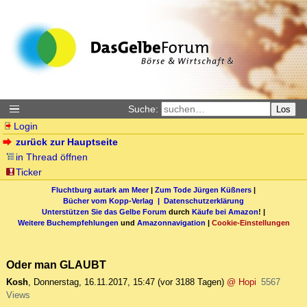
Suche:
Los
Login
zurück zur Hauptseite
in Thread öffnen
Ticker
Fluchtburg autark am Meer
|
Zum Tode Jürgen Küßners
|
Bücher vom Kopp-Verlag |
Datenschutzerklärung
Unterstützen Sie das Gelbe Forum
durch
Käufe bei Amazon
! |
Weitere Buchempfehlungen
und
Amazonnavigation
|
Cookie-Einstellungen
Oder man GLAUBT
Kosh
,
Donnerstag, 16.11.2017, 15:47
(vor 3188 Tagen)
@ Hopi
5567
Views