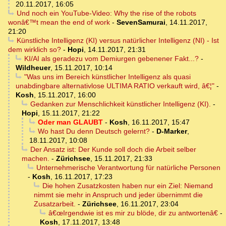
20.11.2017, 16:05
Und noch ein YouTube-Video: Why the rise of the robots
wonâ€™t mean the end of work
-
SevenSamurai
,
14.11.2017,
21:20
Künstliche Intelligenz (KI) versus natürlicher Intelligenz (NI) - Ist
dem wirklich so?
-
Hopi
,
14.11.2017, 21:31
KI/AI als geradezu vom Demiurgen gebenener Fakt...?
-
Wildheuer
,
15.11.2017, 10:14
"Was uns im Bereich künstlicher Intelligenz als quasi
unabdingbare alternativlose ULTIMA RATIO verkauft wird, â€¦"
-
Kosh
,
15.11.2017, 16:00
Gedanken zur Menschlichkeit künstlicher Intelligenz (KI).
-
Hopi
,
15.11.2017, 21:22
Oder man GLAUBT
-
Kosh
,
16.11.2017, 15:47
Wo hast Du denn Deutsch gelernt?
-
D-Marker
,
18.11.2017, 10:08
Der Ansatz ist: Der Kunde soll doch die Arbeit selber
machen.
-
Zürichsee
,
15.11.2017, 21:33
Unternehmerische Verantwortung für natürliche Personen
-
Kosh
,
16.11.2017, 17:23
Die hohen Zusatzkosten haben nur ein Ziel: Niemand
nimmt sie mehr in Anspruch und jeder übernimmt die
Zusatzarbeit.
-
Zürichsee
,
16.11.2017, 23:04
â€œIrgendwie ist es mir zu blöde, dir zu antwortenâ€
-
Kosh
,
17.11.2017, 13:48