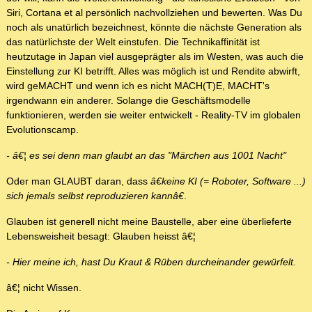
Siri, Cortana et al persönlich nachvollziehen und bewerten. Was Du
noch als unatürlich bezeichnest, könnte die nächste Generation als
das natürlichste der Welt einstufen. Die Technikaffinität ist
heutzutage in Japan viel ausgeprägter als im Westen, was auch die
Einstellung zur KI betrifft. Alles was möglich ist und Rendite abwirft,
wird geMACHT und wenn ich es nicht MACH(T)E, MACHT's
irgendwann ein anderer. Solange die Geschäftsmodelle
funktionieren, werden sie weiter entwickelt - Reality-TV im globalen
Evolutionscamp.
- â€¦ es sei denn man glaubt an das "Märchen aus 1001 Nacht"
Oder man GLAUBT daran, dass
â€keine KI (= Roboter, Software ...)
sich jemals selbst reproduzieren kannâ€
.
Glauben ist generell nicht meine Baustelle, aber eine überlieferte
Lebensweisheit besagt: Glauben heisst â€¦
- Hier meine ich, hast Du Kraut & Rüben durcheinander gewürfelt.
â€¦ nicht Wissen.