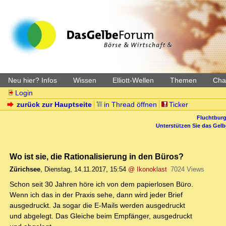
Neu hier? Infos
Wissen
Elliott-Wellen
Themen
Char
Login
zurück zur Hauptseite
in Thread öffnen
Ticker
Fluchtburg
Unterstützen Sie das Gel
Wo ist sie, die Rationalisierung in den Büros?
Zürichsee
,
Dienstag, 14.11.2017, 15:54
@ Ikonoklast
7024 Views
Schon seit 30 Jahren höre ich von dem papierlosen Büro.
Wenn ich das in der Praxis sehe, dann wird jeder Brief
ausgedruckt. Ja sogar die E-Mails werden ausgedruckt
und abgelegt. Das Gleiche beim Empfänger, ausgedruckt