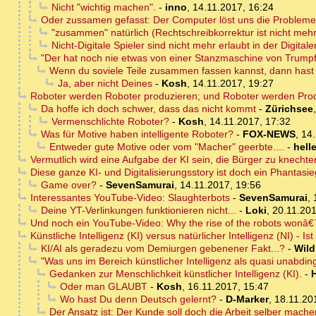
Nicht "wichtig machen".
-
inno
,
14.11.2017, 16:24
Oder zussamen gefasst: Der Computer löst uns die Probleme,
"zusammen" natürlich (Rechtschreibkorrektur ist nicht mehr
Nicht-Digitale Spieler sind nicht mehr erlaubt in der Digital
"Der hat noch nie etwas von einer Stanzmaschine von Trump
Wenn du soviele Teile zusammen fassen kannst, dann hast
Ja, aber nicht Deines
-
Kosh
,
14.11.2017, 19:27
Roboter werden Roboter produzieren; und Roboter werden Prod
Da hoffe ich doch schwer, dass das nicht kommt
-
Zürichsee
Vermenschlichte Roboter?
-
Kosh
,
14.11.2017, 17:32
Was für Motive haben intelligente Roboter?
-
FOX-NEWS
,
14.
Entweder gute Motive oder vom "Macher" geerbte....
-
helle
Vermutlich wird eine Aufgabe der KI sein, die Bürger zu knechte
Diese ganze KI- und Digitalisierungsstory ist doch ein Phantasie
Game over?
-
SevenSamurai
,
14.11.2017, 19:56
Interessantes YouTube-Video: Slaughterbots
-
SevenSamurai
,
Deine YT-Verlinkungen funktionieren nicht...
-
Loki
,
20.11.201
Und noch ein YouTube-Video: Why the rise of the robots wonâ
Künstliche Intelligenz (KI) versus natürlicher Intelligenz (NI) - Is
KI/AI als geradezu vom Demiurgen gebenener Fakt...?
-
Wild
"Was uns im Bereich künstlicher Intelligenz als quasi unabdin
Gedanken zur Menschlichkeit künstlicher Intelligenz (KI).
-
Oder man GLAUBT
-
Kosh
,
16.11.2017, 15:47
Wo hast Du denn Deutsch gelernt?
-
D-Marker
,
18.11.20
Der Ansatz ist: Der Kunde soll doch die Arbeit selber mache