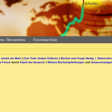
ts / Börsenlinks
Forumsarchive
 autark am Meer
|
Zum Tode Jürgen Küßners
|
Bücher vom Kopp-Verlag |
Datenschut
be Forum
durch
Käufe bei Amazon
! |
Weitere Buchempfehlungen
und
Amazonnavigat