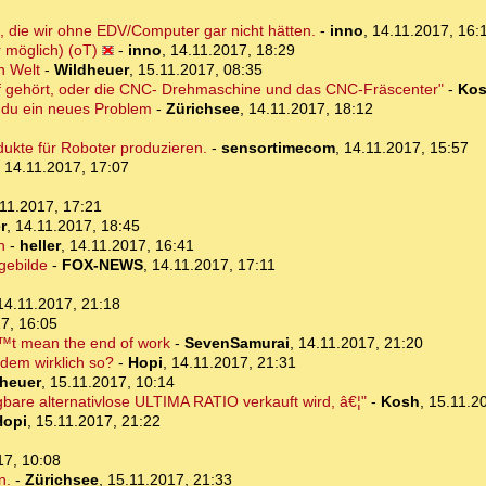
 die wir ohne EDV/Computer gar nicht hätten.
-
inno
,
14.11.2017, 16:
 möglich) (oT)
-
inno
,
14.11.2017, 18:29
en Welt
-
Wildheuer
,
15.11.2017, 08:35
f gehört, oder die CNC- Drehmaschine und das CNC-Fräscenter"
-
Ko
 du ein neues Problem
-
Zürichsee
,
14.11.2017, 18:12
ukte für Roboter produzieren.
-
sensortimecom
,
14.11.2017, 15:57
,
14.11.2017, 17:07
11.2017, 17:21
r
,
14.11.2017, 18:45
n
-
heller
,
14.11.2017, 16:41
gebilde
-
FOX-NEWS
,
14.11.2017, 17:11
14.11.2017, 21:18
7, 16:05
€™t mean the end of work
-
SevenSamurai
,
14.11.2017, 21:20
t dem wirklich so?
-
Hopi
,
14.11.2017, 21:31
heuer
,
15.11.2017, 10:14
gbare alternativlose ULTIMA RATIO verkauft wird, â€¦"
-
Kosh
,
15.11.2
Hopi
,
15.11.2017, 21:22
17, 10:08
n.
-
Zürichsee
,
15.11.2017, 21:33