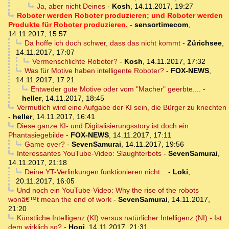
Ja, aber nicht Deines
-
Kosh
,
14.11.2017, 19:27
Roboter werden Roboter produzieren; und Roboter werden
Produkte für Roboter produzieren.
-
sensortimecom
,
14.11.2017, 15:57
Da hoffe ich doch schwer, dass das nicht kommt
-
Zürichsee
,
14.11.2017, 17:07
Vermenschlichte Roboter?
-
Kosh
,
14.11.2017, 17:32
Was für Motive haben intelligente Roboter?
-
FOX-NEWS
,
14.11.2017, 17:21
Entweder gute Motive oder vom "Macher" geerbte....
-
heller
,
14.11.2017, 18:45
Vermutlich wird eine Aufgabe der KI sein, die Bürger zu knechten
-
heller
,
14.11.2017, 16:41
Diese ganze KI- und Digitalisierungsstory ist doch ein
Phantasiegebilde
-
FOX-NEWS
,
14.11.2017, 17:11
Game over?
-
SevenSamurai
,
14.11.2017, 19:56
Interessantes YouTube-Video: Slaughterbots
-
SevenSamurai
,
14.11.2017, 21:18
Deine YT-Verlinkungen funktionieren nicht...
-
Loki
,
20.11.2017, 16:05
Und noch ein YouTube-Video: Why the rise of the robots
wonâ€™t mean the end of work
-
SevenSamurai
,
14.11.2017,
21:20
Künstliche Intelligenz (KI) versus natürlicher Intelligenz (NI) - Ist
dem wirklich so?
-
Hopi
,
14.11.2017, 21:31