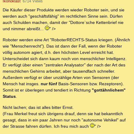
Ikonoklast
6714 Views
Die Käufer dieser Produkte werden wieder Roboter sein, und sie
werden auch "geschäftsfähig" im rechtlichen Sinne sein. Dürfen
auch Schulden machen, damit der "Dottore`sche Kettenbrief nie
und nimmer abreißt...
" />
Roboter werden eine Art "RoboterRECHTS-Status kriegen. (Ähnlich
wie "Menschenrecht"). Das ist dann der Fall, wenn der Roboter
völlig autonom agiert, d.h. den höchsten Level erreicht hat.
Unterscheidet sich dann kaum noch von menschlicher Intelligenz.
Er verfügt über einen "zentralen Analysator" der nach der Art des
menschlichen Gehirns arbeitet, aber tausendfach schneller.
Außerdem verfügt er über unzählige Arten von Sensoren (der
Mensch hat insges.
nur fünf
Basis-Sensoren bzw. Rezeptoren).
Somit ist er überlegen und tendiert in Richtung
"gottähnlichem"
Status
.
Nicht lachen; das ist alles bitter Ernst.
(Frau Merkel freut sich übrigens drauf, denn sie hat bekanntlich
gesagt, dass in ein paar Jahren nur noch "autonome Vehikel" auf
der Strasse fahren dürfen. Ich freu mich auch
" />