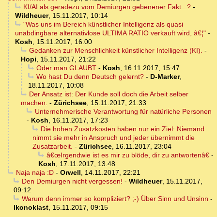
KI/AI als geradezu vom Demiurgen gebenener Fakt...?
-
Wildheuer
,
15.11.2017, 10:14
"Was uns im Bereich künstlicher Intelligenz als quasi
unabdingbare alternativlose ULTIMA RATIO verkauft wird, â€¦"
-
Kosh
,
15.11.2017, 16:00
Gedanken zur Menschlichkeit künstlicher Intelligenz (KI).
-
Hopi
,
15.11.2017, 21:22
Oder man GLAUBT
-
Kosh
,
16.11.2017, 15:47
Wo hast Du denn Deutsch gelernt?
-
D-Marker
,
18.11.2017, 10:08
Der Ansatz ist: Der Kunde soll doch die Arbeit selber
machen.
-
Zürichsee
,
15.11.2017, 21:33
Unternehmerische Verantwortung für natürliche Personen
-
Kosh
,
16.11.2017, 17:23
Die hohen Zusatzkosten haben nur ein Ziel: Niemand
nimmt sie mehr in Anspruch und jeder übernimmt die
Zusatzarbeit.
-
Zürichsee
,
16.11.2017, 23:04
â€œIrgendwie ist es mir zu blöde, dir zu antwortenâ€
-
Kosh
,
17.11.2017, 13:48
Naja naja :D
-
Orwell
,
14.11.2017, 22:21
Den Demiurgen nicht vergessen!
-
Wildheuer
,
15.11.2017,
09:12
Warum denn immer so kompliziert? ;-) Über Sinn und Unsinn
-
Ikonoklast
,
15.11.2017, 09:15