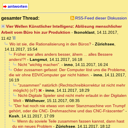
antworten
gesamter Thread:
RSS-Feed dieser Diskussion
Vier Wellen Künstlicher Intelligenz: Ablösung menschlicher
Arbeit vom Büro hin zur Produktion
-
Ikonoklast
,
14.11.2017,
11:42
Wo ist sie, die Rationalisierung in den Büros?
-
Zürichsee
,
14.11.2017, 15:54
Früher war alles anders besser, ähem ... alles Bessere
anders!?!
-
Langmut
,
14.11.2017, 16:18
Nicht "wichtig machen".
-
inno
,
14.11.2017, 16:24
Oder zussamen gefasst: Der Computer löst uns die Probleme,
die wir ohne EDV/Computer gar nicht hätten.
-
inno
,
14.11.2017,
16:19
"zusammen" natürlich (Rechtschreibkorrektur ist nicht mehr
möglich) (oT)
-
inno
,
14.11.2017, 18:29
Nicht-Digitale Spieler sind nicht mehr erlaubt in der Digitalen
Welt
-
Wildheuer
,
15.11.2017, 08:35
"Der hat noch nie etwas von einer Stanzmaschine von Trumpf
gehört, oder die CNC- Drehmaschine und das CNC-Fräscenter"
-
Kosh
,
14.11.2017, 17:09
Wenn du soviele Teile zusammen fassen kannst, dann hast
du ein neues Problem
-
Zürichsee
,
14.11.2017, 18:12