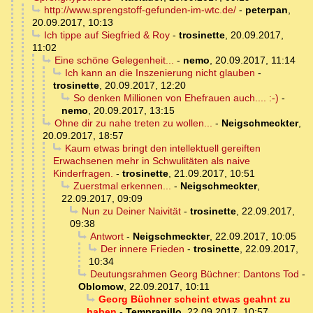
http://www.sprengstoff-gefunden-im-wtc.de/
-
peterpan
,
20.09.2017, 10:13
Ich tippe auf Siegfried & Roy
-
trosinette
,
20.09.2017,
11:02
Eine schöne Gelegenheit...
-
nemo
,
20.09.2017, 11:14
Ich kann an die Inszenierung nicht glauben
-
trosinette
,
20.09.2017, 12:20
So denken Millionen von Ehefrauen auch.... :-)
-
nemo
,
20.09.2017, 13:15
Ohne dir zu nahe treten zu wollen...
-
Neigschmeckter
,
20.09.2017, 18:57
Kaum etwas bringt den intellektuell gereiften
Erwachsenen mehr in Schwulitäten als naive
Kinderfragen.
-
trosinette
,
21.09.2017, 10:51
Zuerstmal erkennen...
-
Neigschmeckter
,
22.09.2017, 09:09
Nun zu Deiner Naivität
-
trosinette
,
22.09.2017,
09:38
Antwort
-
Neigschmeckter
,
22.09.2017, 10:05
Der innere Frieden
-
trosinette
,
22.09.2017,
10:34
Deutungsrahmen Georg Büchner: Dantons Tod
-
Oblomow
,
22.09.2017, 10:11
Georg Büchner scheint etwas geahnt zu
haben
-
Tempranillo
,
22.09.2017, 10:57