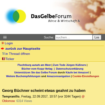
Suche:
Los
Login
zurück zur Hauptseite
in Thread öffnen
Ticker
Fluchtburg autark am Meer
|
Zum Tode Jürgen Küßners
|
Bücher vom Kopp-Verlag |
Datenschutzerklärung
Unterstützen Sie das Gelbe Forum
durch
Käufe bei Amazon
! |
Weitere Buchempfehlungen
und
Amazonnavigation
|
Cookie-Einstellungen
Georg Büchner scheint etwas geahnt zu haben
Tempranillo
,
Freitag, 22.09.2017, 10:57
(vor 3244 Tagen)
@
Oblomow
6314 Views