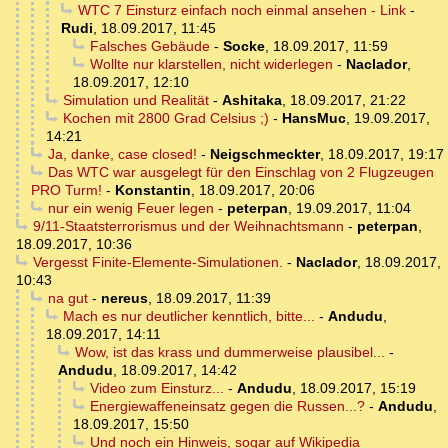
WTC 7 Einsturz einfach noch einmal ansehen - Link
-
Rudi
,
18.09.2017, 11:45
Falsches Gebäude
-
Socke
,
18.09.2017, 11:59
Wollte nur klarstellen, nicht widerlegen
-
Naclador
,
18.09.2017, 12:10
Simulation und Realität
-
Ashitaka
,
18.09.2017, 21:22
Kochen mit 2800 Grad Celsius ;)
-
HansMuc
,
19.09.2017,
14:21
Ja, danke, case closed!
-
Neigschmeckter
,
18.09.2017, 19:17
Das WTC war ausgelegt für den Einschlag von 2 Flugzeugen
PRO Turm!
-
Konstantin
,
18.09.2017, 20:06
nur ein wenig Feuer legen
-
peterpan
,
19.09.2017, 11:04
9/11-Staatsterrorismus und der Weihnachtsmann
-
peterpan
,
18.09.2017, 10:36
Vergesst Finite-Elemente-Simulationen.
-
Naclador
,
18.09.2017,
10:43
na gut
-
nereus
,
18.09.2017, 11:39
Mach es nur deutlicher kenntlich, bitte...
-
Andudu
,
18.09.2017, 14:11
Wow, ist das krass und dummerweise plausibel...
-
Andudu
,
18.09.2017, 14:42
Video zum Einsturz...
-
Andudu
,
18.09.2017, 15:19
Energiewaffeneinsatz gegen die Russen...?
-
Andudu
,
18.09.2017, 15:50
Und noch ein Hinweis, sogar auf Wikipedia