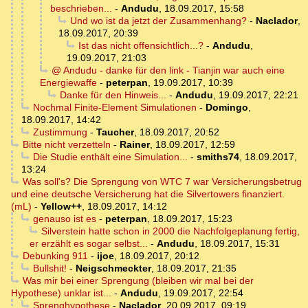
beschrieben...
-
Andudu
,
18.09.2017, 15:58
Und wo ist da jetzt der Zusammenhang?
-
Naclador
,
18.09.2017, 20:39
Ist das nicht offensichtlich...?
-
Andudu
,
19.09.2017, 21:03
@ Andudu - danke für den link - Tianjin war auch eine
Energiewaffe
-
peterpan
,
19.09.2017, 10:39
Danke für den Hinweis...
-
Andudu
,
19.09.2017, 22:21
Nochmal Finite-Element Simulationen
-
Domingo
,
18.09.2017, 14:42
Zustimmung
-
Taucher
,
18.09.2017, 20:52
Bitte nicht verzetteln
-
Rainer
,
18.09.2017, 12:59
Die Studie enthält eine Simulation...
-
smiths74
,
18.09.2017,
13:24
Was soll's? Die Sprengung von WTC 7 war Versicherungsbetrug
und eine deutsche Versicherung hat die Silvertowers finanziert.
(mL)
-
Yellow++
,
18.09.2017, 14:12
genauso ist es
-
peterpan
,
18.09.2017, 15:23
Silverstein hatte schon in 2000 die Nachfolgeplanung fertig,
er erzählt es sogar selbst...
-
Andudu
,
18.09.2017, 15:31
Debunking 911
-
ijoe
,
18.09.2017, 20:12
Bullshit!
-
Neigschmeckter
,
18.09.2017, 21:35
Was mir bei einer Sprengung (bleiben wir mal bei der
Hypothese) unklar ist...
-
Andudu
,
19.09.2017, 22:54
Sprenghypothese
-
Naclador
,
20.09.2017, 09:19