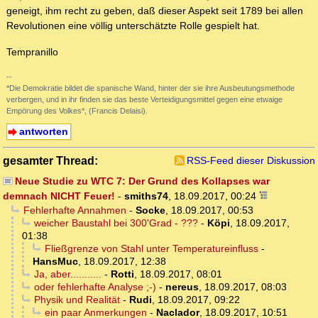
geneigt, ihm recht zu geben, daß dieser Aspekt seit 1789 bei allen
Revolutionen eine völlig unterschätzte Rolle gespielt hat.
Tempranillo
--
*Die Demokratie bildet die spanische Wand, hinter der sie ihre Ausbeutungsmethode
verbergen, und in ihr finden sie das beste Verteidigungsmittel gegen eine etwaige
Empörung des Volkes*, (Francis Delaisi).
antworten
gesamter Thread:
RSS-Feed dieser Diskussion
Neue Studie zu WTC 7: Der Grund des Kollapses war
demnach NICHT Feuer!
-
smiths74
,
18.09.2017, 00:24
Fehlerhafte Annahmen
-
Socke
,
18.09.2017, 00:53
weicher Baustahl bei 300'Grad - ???
-
Köpi
,
18.09.2017,
01:38
Fließgrenze von Stahl unter Temperatureinfluss
-
HansMuc
,
18.09.2017, 12:38
Ja, aber...........
-
Rotti
,
18.09.2017, 08:01
oder fehlerhafte Analyse ;-)
-
nereus
,
18.09.2017, 08:03
Physik und Realität
-
Rudi
,
18.09.2017, 09:22
ein paar Anmerkungen
-
Naclador
,
18.09.2017, 10:51