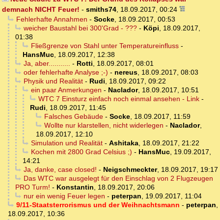
demnach NICHT Feuer!
-
smiths74
,
18.09.2017, 00:24
Fehlerhafte Annahmen
-
Socke
,
18.09.2017, 00:53
weicher Baustahl bei 300'Grad - ???
-
Köpi
,
18.09.2017,
01:38
Fließgrenze von Stahl unter Temperatureinfluss
-
HansMuc
,
18.09.2017, 12:38
Ja, aber...........
-
Rotti
,
18.09.2017, 08:01
oder fehlerhafte Analyse ;-)
-
nereus
,
18.09.2017, 08:03
Physik und Realität
-
Rudi
,
18.09.2017, 09:22
ein paar Anmerkungen
-
Naclador
,
18.09.2017, 10:51
WTC 7 Einsturz einfach noch einmal ansehen - Link
-
Rudi
,
18.09.2017, 11:45
Falsches Gebäude
-
Socke
,
18.09.2017, 11:59
Wollte nur klarstellen, nicht widerlegen
-
Naclador
,
18.09.2017, 12:10
Simulation und Realität
-
Ashitaka
,
18.09.2017, 21:22
Kochen mit 2800 Grad Celsius ;)
-
HansMuc
,
19.09.2017,
14:21
Ja, danke, case closed!
-
Neigschmeckter
,
18.09.2017, 19:17
Das WTC war ausgelegt für den Einschlag von 2 Flugzeugen
PRO Turm!
-
Konstantin
,
18.09.2017, 20:06
nur ein wenig Feuer legen
-
peterpan
,
19.09.2017, 11:04
9/11-Staatsterrorismus und der Weihnachtsmann
-
peterpan
,
18.09.2017, 10:36