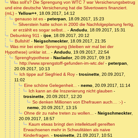
Was soll's? Die Sprengung von WTC 7 war Versicherungsbetrug
und eine deutsche Versicherung hat die Silvertowers finanziert.
(mL)
-
Yellow++
,
18.09.2017, 14:12
genauso ist es
-
peterpan
,
18.09.2017, 15:23
Silverstein hatte schon in 2000 die Nachfolgeplanung fertig,
er erzählt es sogar selbst...
-
Andudu
,
18.09.2017, 15:31
Debunking 911
-
ijoe
,
18.09.2017, 20:12
Bullshit!
-
Neigschmeckter
,
18.09.2017, 21:35
Was mir bei einer Sprengung (bleiben wir mal bei der
Hypothese) unklar ist...
-
Andudu
,
19.09.2017, 22:54
Sprenghypothese
-
Naclador
,
20.09.2017, 09:19
http://www.sprengstoff-gefunden-im-wtc.de/
-
peterpan
,
20.09.2017, 10:13
Ich tippe auf Siegfried & Roy
-
trosinette
,
20.09.2017,
11:02
Eine schöne Gelegenheit...
-
nemo
,
20.09.2017, 11:14
Ich kann an die Inszenierung nicht glauben
-
trosinette
,
20.09.2017, 12:20
So denken Millionen von Ehefrauen auch.... :-)
-
nemo
,
20.09.2017, 13:15
Ohne dir zu nahe treten zu wollen...
-
Neigschmeckter
,
20.09.2017, 18:57
Kaum etwas bringt den intellektuell gereiften
Erwachsenen mehr in Schwulitäten als naive
Kinderfragen.
-
trosinette
,
21.09.2017, 10:51