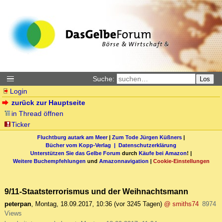
Suche:
Los
Login
zurück zur Hauptseite
in Thread öffnen
Ticker
Fluchtburg autark am Meer
|
Zum Tode Jürgen Küßners
|
Bücher vom Kopp-Verlag |
Datenschutzerklärung
Unterstützen Sie das Gelbe Forum
durch
Käufe bei Amazon
! |
Weitere Buchempfehlungen
und
Amazonnavigation
|
Cookie-Einstellungen
9/11-Staatsterrorismus und der Weihnachtsmann
peterpan
,
Montag, 18.09.2017, 10:36
(vor 3245 Tagen)
@ smiths74
8974
Views