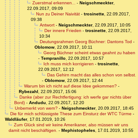
Zuerstmal erkennen...
-
Neigschmeckter
,
22.09.2017, 09:09
Nun zu Deiner Naivität
-
trosinette
,
22.09.2017,
09:38
Antwort
-
Neigschmeckter
,
22.09.2017, 10:05
Der innere Frieden
-
trosinette
,
22.09.2017,
10:34
Deutungsrahmen Georg Büchner: Dantons Tod
-
Oblomow
,
22.09.2017, 10:11
Georg Büchner scheint etwas geahnt zu haben
-
Tempranillo
,
22.09.2017, 10:57
Ich muss mich korrigieren
-
trosinette
,
22.09.2017, 12:12
Das Gehirn macht das alles schon von selbst.
-
Oblomow
,
22.09.2017, 12:44
Warum bin ich nicht auf diese Idee gekommen?
-
Rybezahl
,
22.09.2017, 15:06
Danke (aber zur Rechtfertigung: ich werfe gar nichts über
Bord)
-
Andudu
,
22.09.2017, 12:20
Unbemerkt von wem?
-
Neigschmeckter
,
20.09.2017, 18:45
Die für mich schlüssigste These zum Einsturz der WTC Türme
-
Waldläufer
,
17.01.2019, 10:26
Zum Glück sind wir keine Amerikaner, also müssen wir uns
damit nicht beschäftigen.
-
Mephistopheles
,
17.01.2019, 10:55