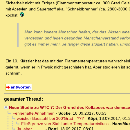
Sicherheit nicht mit Erdgas (Flammentemperatur ca. 900 Grad Cels
mit Acetylen und Sauerstoff aka. "Schneidbrenner" (ca. 2800-3000 
kochst.
Man kann keinem Menschen helfen, der das Wissen eines
vergessen und jeden gesunden Menschenverstand verlo
gibt es immer mehr. Je länger diese studiert haben, umso
Ein 10. Klässler hat das mit den Flammentemperaturen wahrscheinl
gelernt, wenn er in Physik nicht geschlafen hat. Aber studieren ist 
schlimm.
antworten
gesamter Thread:
Neue Studie zu WTC 7: Der Grund des Kollapses war demnac
Fehlerhafte Annahmen
-
Socke
,
18.09.2017, 00:53
weicher Baustahl bei 300'Grad - ???
-
Köpi
,
18.09.2017, 01:
Fließgrenze von Stahl unter Temperatureinfluss
-
HansMu
Ja, aber...........
-
Rotti
,
18.09.2017, 08:01