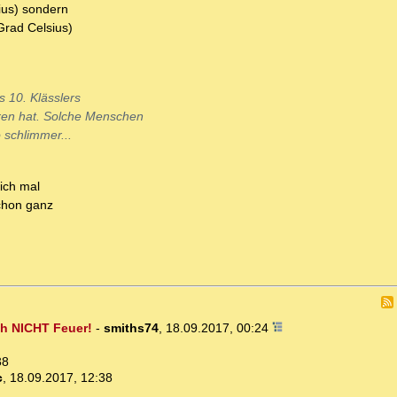
ius) sondern
Grad Celsius)
 10. Klässlers
ren hat. Solche Menschen
 schlimmer...
ich mal
schon ganz
h NICHT Feuer!
-
smiths74
,
18.09.2017, 00:24
38
c
,
18.09.2017, 12:38