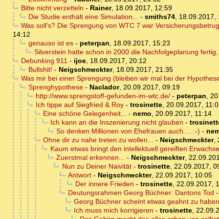
Bitte nicht verzetteln
-
Rainer
,
18.09.2017, 12:59
Die Studie enthält eine Simulation...
-
smiths74
,
18.09.2017, 
Was soll's? Die Sprengung von WTC 7 war Versicherungsbetrug u
14:12
genauso ist es
-
peterpan
,
18.09.2017, 15:23
Silverstein hatte schon in 2000 die Nachfolgeplanung fertig, 
Debunking 911
-
ijoe
,
18.09.2017, 20:12
Bullshit!
-
Neigschmeckter
,
18.09.2017, 21:35
Was mir bei einer Sprengung (bleiben wir mal bei der Hypothese) 
Sprenghypothese
-
Naclador
,
20.09.2017, 09:19
http://www.sprengstoff-gefunden-im-wtc.de/
-
peterpan
,
20
Ich tippe auf Siegfried & Roy
-
trosinette
,
20.09.2017, 11:
Eine schöne Gelegenheit...
-
nemo
,
20.09.2017, 11:14
Ich kann an die Inszenierung nicht glauben
-
trosinett
So denken Millionen von Ehefrauen auch.... :-)
-
ne
Ohne dir zu nahe treten zu wollen...
-
Neigschmeckter
,
Kaum etwas bringt den intellektuell gereiften Erwachs
Zuerstmal erkennen...
-
Neigschmeckter
,
22.09.201
Nun zu Deiner Naivität
-
trosinette
,
22.09.2017, 0
Antwort
-
Neigschmeckter
,
22.09.2017, 10:05
Der innere Frieden
-
trosinette
,
22.09.2017, 
Deutungsrahmen Georg Büchner: Dantons Tod
Georg Büchner scheint etwas geahnt zu habe
Ich muss mich korrigieren
-
trosinette
,
22.09.