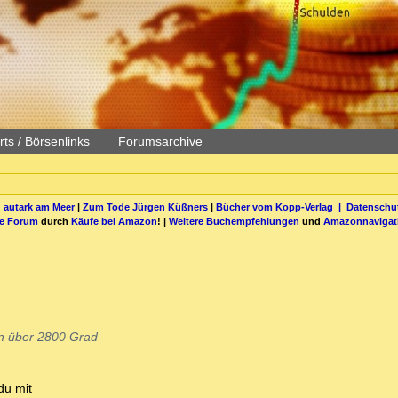
ts / Börsenlinks
Forumsarchive
 autark am Meer
|
Zum Tode Jürgen Küßners
|
Bücher vom Kopp-Verlag |
Datenschut
be Forum
durch
Käufe bei Amazon
! |
Weitere Buchempfehlungen
und
Amazonnavigat
en über 2800 Grad
du mit