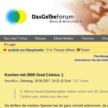
Neu hier? Infos
Wissen
Elliott-Wellen
Themen
Char
Login
zurück zur Hauptseite
in Thread öffnen
Ticker
Fluchtburg
Unterstützen Sie das Gel
Kochen mit 2800 Grad Celsius ;)
HansMuc
,
Dienstag, 19.09.2017, 14:21
@ Rudi
7117 Views
2. Meine Gaskochplattengitter halten schon seit 25 Jahr
Celsius aus, sehen aus wie neu
Da dürften die meisten Speisen bei dir ganz schnell anbrennen, da 