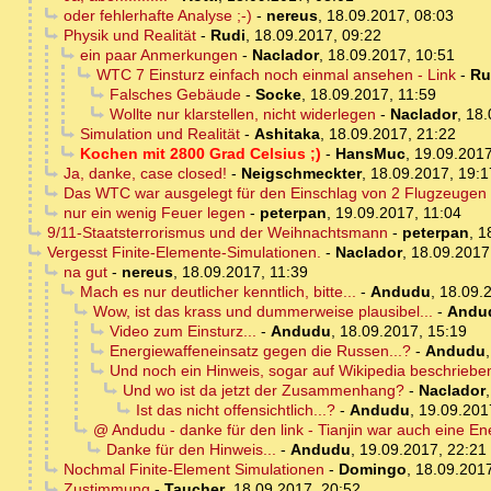
oder fehlerhafte Analyse ;-)
-
nereus
,
18.09.2017, 08:03
Physik und Realität
-
Rudi
,
18.09.2017, 09:22
ein paar Anmerkungen
-
Naclador
,
18.09.2017, 10:51
WTC 7 Einsturz einfach noch einmal ansehen - Link
-
Ru
Falsches Gebäude
-
Socke
,
18.09.2017, 11:59
Wollte nur klarstellen, nicht widerlegen
-
Naclador
,
18.
Simulation und Realität
-
Ashitaka
,
18.09.2017, 21:22
Kochen mit 2800 Grad Celsius ;)
-
HansMuc
,
19.09.2017
Ja, danke, case closed!
-
Neigschmeckter
,
18.09.2017, 19:1
Das WTC war ausgelegt für den Einschlag von 2 Flugzeuge
nur ein wenig Feuer legen
-
peterpan
,
19.09.2017, 11:04
9/11-Staatsterrorismus und der Weihnachtsmann
-
peterpan
,
1
Vergesst Finite-Elemente-Simulationen.
-
Naclador
,
18.09.2017
na gut
-
nereus
,
18.09.2017, 11:39
Mach es nur deutlicher kenntlich, bitte...
-
Andudu
,
18.09.
Wow, ist das krass und dummerweise plausibel...
-
Andu
Video zum Einsturz...
-
Andudu
,
18.09.2017, 15:19
Energiewaffeneinsatz gegen die Russen...?
-
Andudu
Und noch ein Hinweis, sogar auf Wikipedia beschrieben
Und wo ist da jetzt der Zusammenhang?
-
Naclador
Ist das nicht offensichtlich...?
-
Andudu
,
19.09.201
@ Andudu - danke für den link - Tianjin war auch eine En
Danke für den Hinweis...
-
Andudu
,
19.09.2017, 22:21
Nochmal Finite-Element Simulationen
-
Domingo
,
18.09.2017
Zustimmung
-
Taucher
,
18.09.2017, 20:52