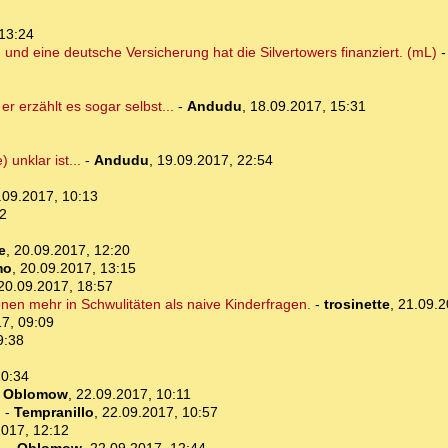
13:24
nd eine deutsche Versicherung hat die Silvertowers finanziert. (mL)
er erzählt es sogar selbst...
-
Andudu
,
18.09.2017, 15:31
unklar ist...
-
Andudu
,
19.09.2017, 22:54
.09.2017, 10:13
02
e
,
20.09.2017, 12:20
mo
,
20.09.2017, 13:15
20.09.2017, 18:57
enen mehr in Schwulitäten als naive Kinderfragen.
-
trosinette
,
21.09.2
7, 09:09
9:38
10:34
-
Oblomow
,
22.09.2017, 10:11
n
-
Tempranillo
,
22.09.2017, 10:57
2017, 12:12