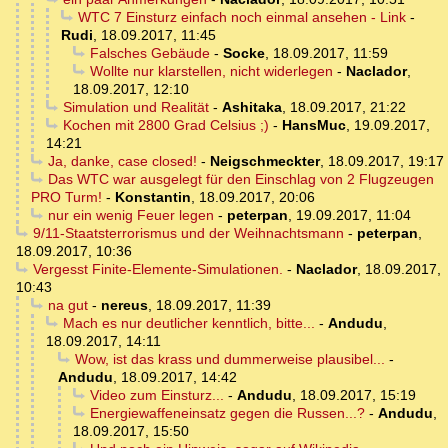
WTC 7 Einsturz einfach noch einmal ansehen - Link
-
Rudi
,
18.09.2017, 11:45
Falsches Gebäude
-
Socke
,
18.09.2017, 11:59
Wollte nur klarstellen, nicht widerlegen
-
Naclador
,
18.09.2017, 12:10
Simulation und Realität
-
Ashitaka
,
18.09.2017, 21:22
Kochen mit 2800 Grad Celsius ;)
-
HansMuc
,
19.09.2017,
14:21
Ja, danke, case closed!
-
Neigschmeckter
,
18.09.2017, 19:17
Das WTC war ausgelegt für den Einschlag von 2 Flugzeugen
PRO Turm!
-
Konstantin
,
18.09.2017, 20:06
nur ein wenig Feuer legen
-
peterpan
,
19.09.2017, 11:04
9/11-Staatsterrorismus und der Weihnachtsmann
-
peterpan
,
18.09.2017, 10:36
Vergesst Finite-Elemente-Simulationen.
-
Naclador
,
18.09.2017,
10:43
na gut
-
nereus
,
18.09.2017, 11:39
Mach es nur deutlicher kenntlich, bitte...
-
Andudu
,
18.09.2017, 14:11
Wow, ist das krass und dummerweise plausibel...
-
Andudu
,
18.09.2017, 14:42
Video zum Einsturz...
-
Andudu
,
18.09.2017, 15:19
Energiewaffeneinsatz gegen die Russen...?
-
Andudu
,
18.09.2017, 15:50