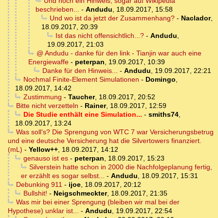
Und noch ein Hinweis, sogar auf Wikipedia
beschrieben...
-
Andudu
,
18.09.2017, 15:58
Und wo ist da jetzt der Zusammenhang?
-
Naclador
,
18.09.2017, 20:39
Ist das nicht offensichtlich...?
-
Andudu
,
19.09.2017, 21:03
@ Andudu - danke für den link - Tianjin war auch eine
Energiewaffe
-
peterpan
,
19.09.2017, 10:39
Danke für den Hinweis...
-
Andudu
,
19.09.2017, 22:21
Nochmal Finite-Element Simulationen
-
Domingo
,
18.09.2017, 14:42
Zustimmung
-
Taucher
,
18.09.2017, 20:52
Bitte nicht verzetteln
-
Rainer
,
18.09.2017, 12:59
Die Studie enthält eine Simulation...
-
smiths74
,
18.09.2017, 13:24
Was soll's? Die Sprengung von WTC 7 war Versicherungsbetrug
und eine deutsche Versicherung hat die Silvertowers finanziert.
(mL)
-
Yellow++
,
18.09.2017, 14:12
genauso ist es
-
peterpan
,
18.09.2017, 15:23
Silverstein hatte schon in 2000 die Nachfolgeplanung fertig,
er erzählt es sogar selbst...
-
Andudu
,
18.09.2017, 15:31
Debunking 911
-
ijoe
,
18.09.2017, 20:12
Bullshit!
-
Neigschmeckter
,
18.09.2017, 21:35
Was mir bei einer Sprengung (bleiben wir mal bei der
Hypothese) unklar ist...
-
Andudu
,
19.09.2017, 22:54