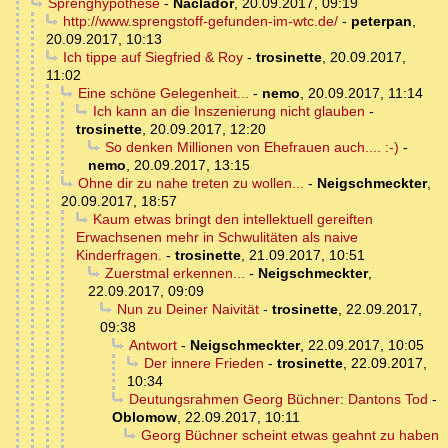
Sprenghypothese
-
Naclador
,
20.09.2017, 09:19
http://www.sprengstoff-gefunden-im-wtc.de/
-
peterpan
,
20.09.2017, 10:13
Ich tippe auf Siegfried & Roy
-
trosinette
,
20.09.2017,
11:02
Eine schöne Gelegenheit...
-
nemo
,
20.09.2017, 11:14
Ich kann an die Inszenierung nicht glauben
-
trosinette
,
20.09.2017, 12:20
So denken Millionen von Ehefrauen auch.... :-)
-
nemo
,
20.09.2017, 13:15
Ohne dir zu nahe treten zu wollen...
-
Neigschmeckter
,
20.09.2017, 18:57
Kaum etwas bringt den intellektuell gereiften
Erwachsenen mehr in Schwulitäten als naive
Kinderfragen.
-
trosinette
,
21.09.2017, 10:51
Zuerstmal erkennen...
-
Neigschmeckter
,
22.09.2017, 09:09
Nun zu Deiner Naivität
-
trosinette
,
22.09.2017,
09:38
Antwort
-
Neigschmeckter
,
22.09.2017, 10:05
Der innere Frieden
-
trosinette
,
22.09.2017,
10:34
Deutungsrahmen Georg Büchner: Dantons Tod
-
Oblomow
,
22.09.2017, 10:11
Georg Büchner scheint etwas geahnt zu haben