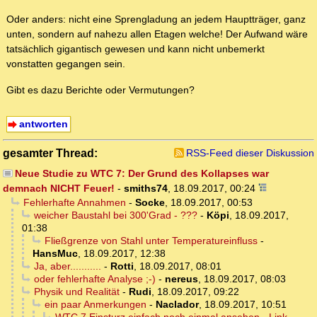
Oder anders: nicht eine Sprengladung an jedem Hauptträger, ganz
unten, sondern auf nahezu allen Etagen welche! Der Aufwand wäre
tatsächlich gigantisch gewesen und kann nicht unbemerkt
vonstatten gegangen sein.
Gibt es dazu Berichte oder Vermutungen?
antworten
gesamter Thread:
RSS-Feed dieser Diskussion
Neue Studie zu WTC 7: Der Grund des Kollapses war
demnach NICHT Feuer!
-
smiths74
,
18.09.2017, 00:24
Fehlerhafte Annahmen
-
Socke
,
18.09.2017, 00:53
weicher Baustahl bei 300'Grad - ???
-
Köpi
,
18.09.2017,
01:38
Fließgrenze von Stahl unter Temperatureinfluss
-
HansMuc
,
18.09.2017, 12:38
Ja, aber...........
-
Rotti
,
18.09.2017, 08:01
oder fehlerhafte Analyse ;-)
-
nereus
,
18.09.2017, 08:03
Physik und Realität
-
Rudi
,
18.09.2017, 09:22
ein paar Anmerkungen
-
Naclador
,
18.09.2017, 10:51