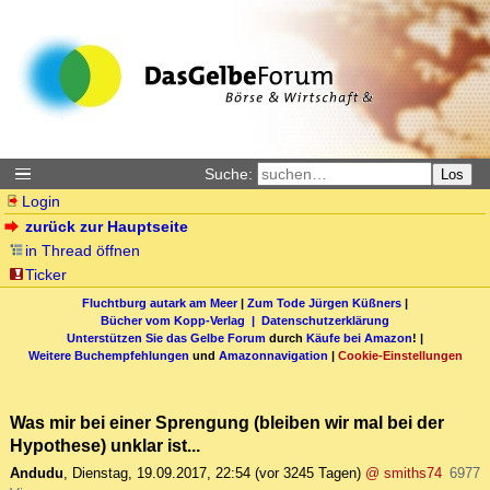
Suche:
Los
Login
zurück zur Hauptseite
in Thread öffnen
Ticker
Fluchtburg autark am Meer
|
Zum Tode Jürgen Küßners
|
Bücher vom Kopp-Verlag |
Datenschutzerklärung
Unterstützen Sie das Gelbe Forum
durch
Käufe bei Amazon
! |
Weitere Buchempfehlungen
und
Amazonnavigation
|
Cookie-Einstellungen
Was mir bei einer Sprengung (bleiben wir mal bei der
Hypothese) unklar ist...
Andudu
,
Dienstag, 19.09.2017, 22:54
(vor 3245 Tagen)
@ smiths74
6977