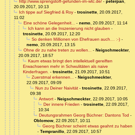
http://www.sprengstoff-gefunden-im-wtc.de/
-
peterpan
,
20.09.2017, 10:13
Ich tippe auf Siegfried & Roy
-
trosinette
,
20.09.2017,
11:02
Eine schöne Gelegenheit...
-
nemo
,
20.09.2017, 11:14
Ich kann an die Inszenierung nicht glauben
-
trosinette
,
20.09.2017, 12:20
So denken Millionen von Ehefrauen auch.... :-)
-
nemo
,
20.09.2017, 13:15
Ohne dir zu nahe treten zu wollen...
-
Neigschmeckter
,
20.09.2017, 18:57
Kaum etwas bringt den intellektuell gereiften
Erwachsenen mehr in Schwulitäten als naive
Kinderfragen.
-
trosinette
,
21.09.2017, 10:51
Zuerstmal erkennen...
-
Neigschmeckter
,
22.09.2017, 09:09
Nun zu Deiner Naivität
-
trosinette
,
22.09.2017,
09:38
Antwort
-
Neigschmeckter
,
22.09.2017, 10:05
Der innere Frieden
-
trosinette
,
22.09.2017,
10:34
Deutungsrahmen Georg Büchner: Dantons Tod
-
Oblomow
,
22.09.2017, 10:11
Georg Büchner scheint etwas geahnt zu haben
-
Tempranillo
,
22.09.2017, 10:57