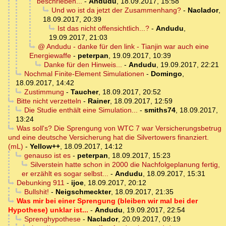
beschrieben...
-
Andudu
,
18.09.2017, 15:58
Und wo ist da jetzt der Zusammenhang?
-
Naclador
,
18.09.2017, 20:39
Ist das nicht offensichtlich...?
-
Andudu
,
19.09.2017, 21:03
@ Andudu - danke für den link - Tianjin war auch eine
Energiewaffe
-
peterpan
,
19.09.2017, 10:39
Danke für den Hinweis...
-
Andudu
,
19.09.2017, 22:21
Nochmal Finite-Element Simulationen
-
Domingo
,
18.09.2017, 14:42
Zustimmung
-
Taucher
,
18.09.2017, 20:52
Bitte nicht verzetteln
-
Rainer
,
18.09.2017, 12:59
Die Studie enthält eine Simulation...
-
smiths74
,
18.09.2017,
13:24
Was soll's? Die Sprengung von WTC 7 war Versicherungsbetrug
und eine deutsche Versicherung hat die Silvertowers finanziert.
(mL)
-
Yellow++
,
18.09.2017, 14:12
genauso ist es
-
peterpan
,
18.09.2017, 15:23
Silverstein hatte schon in 2000 die Nachfolgeplanung fertig,
er erzählt es sogar selbst...
-
Andudu
,
18.09.2017, 15:31
Debunking 911
-
ijoe
,
18.09.2017, 20:12
Bullshit!
-
Neigschmeckter
,
18.09.2017, 21:35
Was mir bei einer Sprengung (bleiben wir mal bei der
Hypothese) unklar ist...
-
Andudu
,
19.09.2017, 22:54
Sprenghypothese
-
Naclador
,
20.09.2017, 09:19