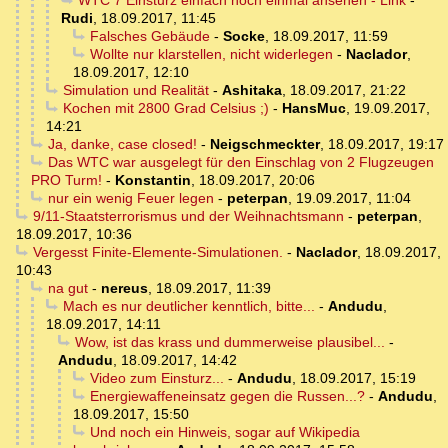
WTC 7 Einsturz einfach noch einmal ansehen - Link
-
Rudi
,
18.09.2017, 11:45
Falsches Gebäude
-
Socke
,
18.09.2017, 11:59
Wollte nur klarstellen, nicht widerlegen
-
Naclador
,
18.09.2017, 12:10
Simulation und Realität
-
Ashitaka
,
18.09.2017, 21:22
Kochen mit 2800 Grad Celsius ;)
-
HansMuc
,
19.09.2017,
14:21
Ja, danke, case closed!
-
Neigschmeckter
,
18.09.2017, 19:17
Das WTC war ausgelegt für den Einschlag von 2 Flugzeugen
PRO Turm!
-
Konstantin
,
18.09.2017, 20:06
nur ein wenig Feuer legen
-
peterpan
,
19.09.2017, 11:04
9/11-Staatsterrorismus und der Weihnachtsmann
-
peterpan
,
18.09.2017, 10:36
Vergesst Finite-Elemente-Simulationen.
-
Naclador
,
18.09.2017,
10:43
na gut
-
nereus
,
18.09.2017, 11:39
Mach es nur deutlicher kenntlich, bitte...
-
Andudu
,
18.09.2017, 14:11
Wow, ist das krass und dummerweise plausibel...
-
Andudu
,
18.09.2017, 14:42
Video zum Einsturz...
-
Andudu
,
18.09.2017, 15:19
Energiewaffeneinsatz gegen die Russen...?
-
Andudu
,
18.09.2017, 15:50
Und noch ein Hinweis, sogar auf Wikipedia