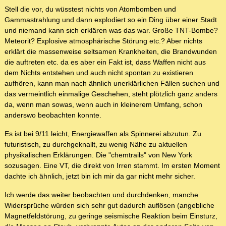
Stell die vor, du wüsstest nichts von Atombomben und
Gammastrahlung und dann explodiert so ein Ding über einer Stadt
und niemand kann sich erklären was das war. Große TNT-Bombe?
Meteorit? Explosive atmosphärische Störung etc.? Aber nichts
erklärt die massenweise seltsamen Krankheiten, die Brandwunden
die auftreten etc. da es aber ein Fakt ist, dass Waffen nicht aus
dem Nichts entstehen und auch nicht spontan zu existieren
aufhören, kann man nach ähnlich unerklärlichen Fällen suchen und
das vermeintlich einmalige Geschehen, steht plötzlich ganz anders
da, wenn man sowas, wenn auch in kleinerem Umfang, schon
anderswo beobachten konnte.
Es ist bei 9/11 leicht, Energiewaffen als Spinnerei abzutun. Zu
futuristisch, zu durchgeknallt, zu wenig Nähe zu aktuellen
physikalischen Erklärungen. Die "chemtrails" von New York
sozusagen. Eine VT, die direkt von Irren stammt. Im ersten Moment
dachte ich ähnlich, jetzt bin ich mir da gar nicht mehr sicher.
Ich werde das weiter beobachten und durchdenken, manche
Widersprüche würden sich sehr gut dadurch auflösen (angebliche
Magnetfeldstörung, zu geringe seismische Reaktion beim Einsturz,