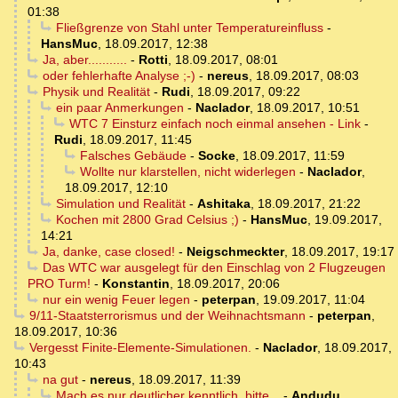
01:38
Fließgrenze von Stahl unter Temperatureinfluss
-
HansMuc
,
18.09.2017, 12:38
Ja, aber...........
-
Rotti
,
18.09.2017, 08:01
oder fehlerhafte Analyse ;-)
-
nereus
,
18.09.2017, 08:03
Physik und Realität
-
Rudi
,
18.09.2017, 09:22
ein paar Anmerkungen
-
Naclador
,
18.09.2017, 10:51
WTC 7 Einsturz einfach noch einmal ansehen - Link
-
Rudi
,
18.09.2017, 11:45
Falsches Gebäude
-
Socke
,
18.09.2017, 11:59
Wollte nur klarstellen, nicht widerlegen
-
Naclador
,
18.09.2017, 12:10
Simulation und Realität
-
Ashitaka
,
18.09.2017, 21:22
Kochen mit 2800 Grad Celsius ;)
-
HansMuc
,
19.09.2017,
14:21
Ja, danke, case closed!
-
Neigschmeckter
,
18.09.2017, 19:17
Das WTC war ausgelegt für den Einschlag von 2 Flugzeugen
PRO Turm!
-
Konstantin
,
18.09.2017, 20:06
nur ein wenig Feuer legen
-
peterpan
,
19.09.2017, 11:04
9/11-Staatsterrorismus und der Weihnachtsmann
-
peterpan
,
18.09.2017, 10:36
Vergesst Finite-Elemente-Simulationen.
-
Naclador
,
18.09.2017,
10:43
na gut
-
nereus
,
18.09.2017, 11:39
Mach es nur deutlicher kenntlich, bitte...
-
Andudu
,