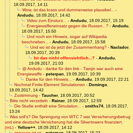
18.09.2017, 14:11
Wow, ist das krass und dummerweise plausibel...
-
Andudu
,
18.09.2017, 14:42
Video zum Einsturz...
-
Andudu
,
18.09.2017, 15:19
Energiewaffeneinsatz gegen die Russen...?
-
Andudu
,
18.09.2017, 15:50
Und noch ein Hinweis, sogar auf Wikipedia
beschrieben...
-
Andudu
,
18.09.2017, 15:58
Und wo ist da jetzt der Zusammenhang?
-
Naclador
,
18.09.2017, 20:39
Ist das nicht offensichtlich...?
-
Andudu
,
19.09.2017, 21:03
@ Andudu - danke für den link - Tianjin war auch eine
Energiewaffe
-
peterpan
,
19.09.2017, 10:39
Danke für den Hinweis...
-
Andudu
,
19.09.2017, 22:21
Nochmal Finite-Element Simulationen
-
Domingo
,
18.09.2017, 14:42
Zustimmung
-
Taucher
,
18.09.2017, 20:52
Bitte nicht verzetteln
-
Rainer
,
18.09.2017, 12:59
Die Studie enthält eine Simulation...
-
smiths74
,
18.09.2017,
13:24
Was soll's? Die Sprengung von WTC 7 war Versicherungsbetrug
und eine deutsche Versicherung hat die Silvertowers finanziert.
(mL)
-
Yellow++
,
18.09.2017, 14:12
genauso ist es
-
peterpan
,
18.09.2017, 15:23