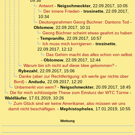
09:38
Antwort
-
Neigschmeckter
,
22.09.2017, 10:05
Der innere Frieden
-
trosinette
,
22.09.2017,
10:34
Deutungsrahmen Georg Büchner: Dantons Tod
-
Oblomow
,
22.09.2017, 10:11
Georg Büchner scheint etwas geahnt zu haben
-
Tempranillo
,
22.09.2017, 10:57
Ich muss mich korrigieren
-
trosinette
,
22.09.2017, 12:12
Das Gehirn macht das alles schon von selbst.
-
Oblomow
,
22.09.2017, 12:44
Warum bin ich nicht auf diese Idee gekommen?
-
Rybezahl
,
22.09.2017, 15:06
Danke (aber zur Rechtfertigung: ich werfe gar nichts über
Bord)
-
Andudu
,
22.09.2017, 12:20
Unbemerkt von wem?
-
Neigschmeckter
,
20.09.2017, 18:45
Die für mich schlüssigste These zum Einsturz der WTC Türme
-
Waldläufer
,
17.01.2019, 10:26
Zum Glück sind wir keine Amerikaner, also müssen wir uns
damit nicht beschäftigen.
-
Mephistopheles
,
17.01.2019, 10:55
Werbung