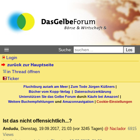
Suche:
Los
Login
zurück zur Hauptseite
in Thread öffnen
Ticker
Fluchtburg autark am Meer
|
Zum Tode Jürgen Küßners
|
Bücher vom Kopp-Verlag |
Datenschutzerklärung
Unterstützen Sie das Gelbe Forum
durch
Käufe bei Amazon
! |
Weitere Buchempfehlungen
und
Amazonnavigation
|
Cookie-Einstellungen
Ist das nicht offensichtlich...?
Andudu
,
Dienstag, 19.09.2017, 21:03
(vor 3245 Tagen)
@ Naclador
6915
Views