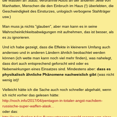
die Massen an Staub, verbrannte Autos an der anderen Seite von
Manhatten, Menschen die den Einbruch im Haus (!) überlebten, die
Geschwindigkeit des Einsturzes, unlogisch verbogene Stahlträger
usw.)
Man muss ja nichts "glauben", aber man kann es in seine
Wahrscheinlichkeitsabwägungen mit aufnehmen, das ist besser, als
es zu ignorieren.
Und ich habe gezeigt, dass die Effekte in kleinerem Umfang auch
anderswo und in anderen Ländern ähnlich beobachtet werden
können (ich wette man kann noch viel mehr finden), was nahelegt,
dass dort auch entsprechend geforscht wird oder es
Nebenwirkungen eines Einsatzes sind. Mindestens aber:
dass es
physikalisch ähnliche Phänomene nachweislich gibt
(was nicht
wenig ist)!
Vielleicht hätte ich die Sache auch noch schneller abgehakt, wenn
ich nicht vorher das gelesen hätte:
http://noch.info/2017/04/pentagon-in-totaler-angst-nachdem-
russische-super-waffen-alask...
oder das: