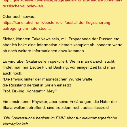
http://quer-denken.tv/us-flugzeugtraeger-ronald-reagan-von-einer-
russischen-tupolev-lah...
Oder auch sowas:
https://kurier.at/chronik/oesterreich/ausfall-der-flugsicherung-
aufregung-um-nato-stoer...
Sicher, könnten FakeNews sein, mil. Propaganda der Russen etc.
aber ich hake eine Information niemals komplett ab, sondern warte,
ob noch weitere Informationen dazu kommen.
Es wird über Skalarwellen spekuliert. Wenn man danach sucht,
findet man nur Esoterik und Bashing, vor einiger Zeit fand man
auch noch:
"Die Physik hinter der magnetischen Wunderwaffe,
die Russland derzeit in Syrien einsetzt
Prof. Dr.-Ing. Konstantin Meyl"
Ein umstrittener Physiker, aber seine Erklärungen, die Natur der
Skalarwellen betreffend, sind trotzdem recht aufschlussreich:
"Die Spurensuche beginnt im EMVLabor für elektromagnetische
Verträglichkeit.