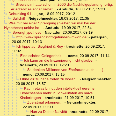
Silverstein hatte schon in 2000 die Nachfolgeplanung fertig,
er erzählt es sogar selbst...
-
Andudu
,
18.09.2017, 15:31
Debunking 911
-
ijoe
,
18.09.2017, 20:12
Bullshit!
-
Neigschmeckter
,
18.09.2017, 21:35
Was mir bei einer Sprengung (bleiben wir mal bei der
Hypothese) unklar ist...
-
Andudu
,
19.09.2017, 22:54
Sprenghypothese
-
Naclador
,
20.09.2017, 09:19
http://www.sprengstoff-gefunden-im-wtc.de/
-
peterpan
,
20.09.2017, 10:13
Ich tippe auf Siegfried & Roy
-
trosinette
,
20.09.2017,
11:02
Eine schöne Gelegenheit...
-
nemo
,
20.09.2017, 11:14
Ich kann an die Inszenierung nicht glauben
-
trosinette
,
20.09.2017, 12:20
So denken Millionen von Ehefrauen auch.... :-)
-
nemo
,
20.09.2017, 13:15
Ohne dir zu nahe treten zu wollen...
-
Neigschmeckter
,
20.09.2017, 18:57
Kaum etwas bringt den intellektuell gereiften
Erwachsenen mehr in Schwulitäten als naive
Kinderfragen.
-
trosinette
,
21.09.2017, 10:51
Zuerstmal erkennen...
-
Neigschmeckter
,
22.09.2017, 09:09
Nun zu Deiner Naivität
-
trosinette
,
22.09.2017,