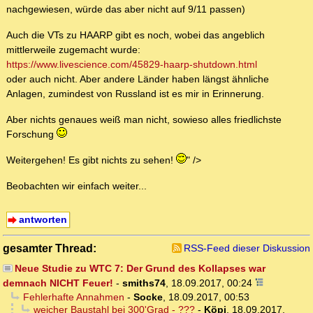
nachgewiesen, würde das aber nicht auf 9/11 passen)
Auch die VTs zu HAARP gibt es noch, wobei das angeblich
mittlerweile zugemacht wurde:
https://www.livescience.com/45829-haarp-shutdown.html
oder auch nicht. Aber andere Länder haben längst ähnliche
Anlagen, zumindest von Russland ist es mir in Erinnerung.
Aber nichts genaues weiß man nicht, sowieso alles friedlichste
Forschung
Weitergehen! Es gibt nichts zu sehen!
" />
Beobachten wir einfach weiter...
antworten
gesamter Thread:
RSS-Feed dieser Diskussion
Neue Studie zu WTC 7: Der Grund des Kollapses war
demnach NICHT Feuer!
-
smiths74
,
18.09.2017, 00:24
Fehlerhafte Annahmen
-
Socke
,
18.09.2017, 00:53
weicher Baustahl bei 300'Grad - ???
-
Köpi
,
18.09.2017,