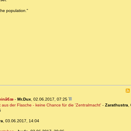
the population."
seinâ€œ
-
Mr.Dux
,
02.06.2017, 07:25
 aus der Flasche - keine Chance für die 'Zentralmacht'
-
Zarathustra
,
6
ra
,
03.06.2017, 14:04