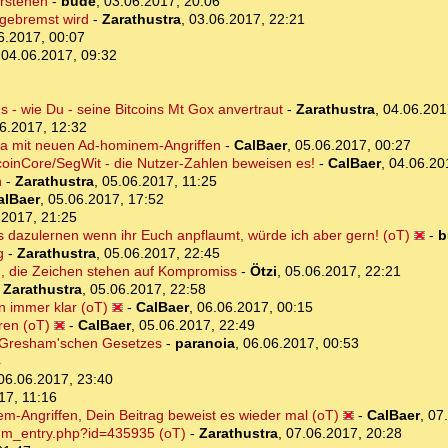
erstehen
-
bude
,
03.06.2017, 20:06
 gebremst wird
-
Zarathustra
,
03.06.2017, 22:21
6.2017, 00:07
,
04.06.2017, 09:32
s - wie Du - seine Bitcoins Mt Gox anvertraut
-
Zarathustra
,
04.06.201
6.2017, 12:32
ma mit neuen Ad-hominem-Angriffen
-
CalBaer
,
05.06.2017, 00:27
itcoinCore/SegWit - die Nutzer-Zahlen beweisen es!
-
CalBaer
,
04.06.20
n
-
Zarathustra
,
05.06.2017, 11:25
alBaer
,
05.06.2017, 17:52
.2017, 21:25
s dazulernen wenn ihr Euch anpflaumt, würde ich aber gern! (oT)
-
b
g
-
Zarathustra
,
05.06.2017, 22:45
ig, die Zeichen stehen auf Kompromiss
-
Ötzi
,
05.06.2017, 22:21
-
Zarathustra
,
05.06.2017, 22:58
 immer klar (oT)
-
CalBaer
,
06.06.2017, 00:15
ren (oT)
-
CalBaer
,
05.06.2017, 22:49
s Gresham'schen Gesetzes
-
paranoia
,
06.06.2017, 00:53
4
06.06.2017, 23:40
17, 11:16
m-Angriffen, Dein Beitrag beweist es wieder mal (oT)
-
CalBaer
,
07
rum_entry.php?id=435935 (oT)
-
Zarathustra
,
07.06.2017, 20:28