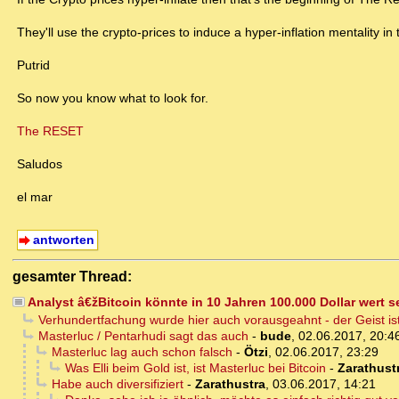
They'll use the crypto-prices to induce a hyper-inflation mentality in 
Putrid
So now you know what to look for.
The RESET
Saludos
el mar
antworten
gesamter Thread:
Analyst â€žBitcoin könnte in 10 Jahren 100.000 Dollar wert 
Verhundertfachung wurde hier auch vorausgeahnt - der Geist ist
Masterluc / Pentarhudi sagt das auch
-
bude
,
02.06.2017, 20:4
Masterluc lag auch schon falsch
-
Ötzi
,
02.06.2017, 23:29
Was Elli beim Gold ist, ist Masterluc bei Bitcoin
-
Zarathust
Habe auch diversifiziert
-
Zarathustra
,
03.06.2017, 14:21