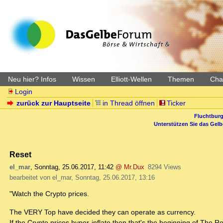
Neu hier? Infos
Wissen
Elliott-Wellen
Themen
Char
Login
zurück zur Hauptseite
in Thread öffnen
Ticker
Fluchtburg
Unterstützen Sie das Gel
Reset
el_mar
,
Sonntag, 25.06.2017, 11:42
@ Mr.Dux
8294 Views
bearbeitet von el_mar, Sonntag, 25.06.2017, 13:16
"Watch the Crypto prices.
The VERY Top have decided they can operate as currency.
If the Crypto prices hyper-inflate then that's the beginning of The Re