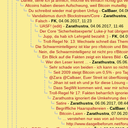
Danke, sehe ich ja ähnlich, möchte es einfach richtig gut v
Altcoins haben diesen Aufschwung, weil Bitcoin mutwillig
Du schreibst wieder mal groben Unfug
-
CalBaer
,
04.0
Vandalismus durch Blockstream/Core
-
Zarathustra
Falsch
-
FK
,
04.06.2017, 11:23
UASF! (edit)
-
Zarathustra
,
04.06.2017, 11:46
Der Core 'Sicherheitsexperte' Luke-jr hat übrigen
Jupp, da hab ich Lehrgeld bezahlt :)
-
FK
,
04.0
Troll-Regel Nr. 13: Wechsele schnell das The
Die Schwarmintelligenz ist klar pro r/bitcoin und B
Nein, die Schwarmintelligenz ist nicht pro r/Bitcoi
Ein Blick auf die Fakten zeigt ein klares Bild
-
C
Wer den Leser kennt ...
-
Zarathustra
,
05.06
Sehr schade von beiden - ich kann so nicht
Seit 2009 steigt Bitcoin um 0,5% - pro Ta
@Zara @Calbaer, Euer Streit ist überflüss
Jihan ist seit eh und je für diese Lösung
Dass SegWit kommen wird, war mir schon
Troll-Regel Nr 17: Fakten beharrlich ignorie
Zarathustra ignoriert die Umkehrung de
Satire
-
Zarathustra
,
06.06.2017, 08:4
Begriffliche Haarspaltereien
-
CalBaer
,
Bitcoin-Laien
-
Zarathustra
,
07.06.20
... verstehen nur was von ad-homine
http://www.dasgelbeforum.net/fo