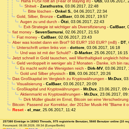
Haha FOSI rollt an (Fear of staying in)
-
Ötzi
,
03.06.2017, 
Shitwit
-
Zarathustra
,
03.06.2017, 22:48
Bitte löschen
-
Onkel S.
,
04.06.2017, 22:34
Gold, Silber, Bronze
-
CalBaer
,
03.06.2017, 19:57
Augen zu und durch
-
Ötzi
,
03.06.2017, 22:43
Exit-Strategie ist wichtiger als Diversifizierung
-
CalBaer
,
fiat money
-
SevenSamurai
,
02.06.2017, 21:53
Fiat money
-
CalBaer
,
02.06.2017, 23:43
Aber was kostet dann ein Brot? 50 EUR? 150 EUR? (mB)
-
DT
,
Unterschrift unten links von
-
dottore
,
03.06.2017, 16:18
Und was ist mit der Schuld?
-
D-Marker
,
25.06.2017, 16:15
Jetzt schnell in Gold tauschen, weil Werthaltigkeit ungleich höher.
Geld verdoppelt in weniger als 2 Monaten - Danke, ich bin ra
Es macht wohl die Wenigsten reich
-
Dirk-MV
,
03.06.2017, 
Gold und Silber physisch
-
Elli
,
03.06.2017, 20:26
Das Großkapital im Vergleich zu Kryptowährungen
-
Mr.Dux
,
03
Visualisierung
-
CalBaer
,
03.06.2017, 20:09
Großkapital und Kryptowährungen
-
Mr.Dux
,
23.06.2017, 09:
Aktienmarkt vs Kryptowährungen
-
Mr.Dux
,
23.06.2017, 09
Dirk Müller glaubt im Ernst, Bitcoin sei eine Verschwörun
Bitcoin: Passend zur Korrektur, der 2013er Musik-Hit "Blame it 
Reset
-
el_mar
,
25.06.2017, 11:42
257380 Einträge in 18363 Threads, 975 registrierte Benutzer, 5840 Benutzer online (10 reg
Forumszeit: 08.08.2026, 09:34 (Europe/Berlin)