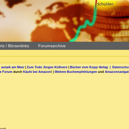
ts / Börsenlinks
Forumsarchive
 autark am Meer
|
Zum Tode Jürgen Küßners
|
Bücher vom Kopp-Verlag |
Datenschut
be Forum
durch
Käufe bei Amazon
! |
Weitere Buchempfehlungen
und
Amazonnavigat
set.