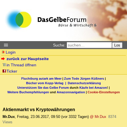
Suche:
Los
Login
zurück zur Hauptseite
in Thread öffnen
Ticker
Fluchtburg autark am Meer
|
Zum Tode Jürgen Küßners
|
Bücher vom Kopp-Verlag |
Datenschutzerklärung
Unterstützen Sie das Gelbe Forum
durch
Käufe bei Amazon
! |
Weitere Buchempfehlungen
und
Amazonnavigation
|
Cookie-Einstellungen
Aktienmarkt vs Kryptowährungen
Mr.Dux
,
Freitag, 23.06.2017, 09:50
(vor 3332 Tagen)
@ Mr.Dux
8374
Views