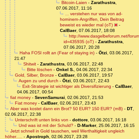
Bitcoin-Laien
-
Zarathustra
,
07.06.2017, 11:16
... verstehen nur was von ad-
hominem-Angriffen, Dein Beitrag
beweist es wieder mal (oT)
-
CalBaer
,
07.06.2017, 18:08
http://www.dasgelbeforum.net/foru
id=435935 (oT)
-
Zarathustra
,
07.06.2017, 20:28
Haha FOSI rollt an (Fear of staying in)
-
Ötzi
,
03.06.2017,
21:47
Shitwit
-
Zarathustra
,
03.06.2017, 22:48
Bitte löschen
-
Onkel S.
,
04.06.2017, 22:34
Gold, Silber, Bronze
-
CalBaer
,
03.06.2017, 19:57
Augen zu und durch
-
Ötzi
,
03.06.2017, 22:43
Exit-Strategie ist wichtiger als Diversifizierung
-
CalBaer
,
04.06.2017, 00:54
fiat money
-
SevenSamurai
,
02.06.2017, 21:53
Fiat money
-
CalBaer
,
02.06.2017, 23:43
Aber was kostet dann ein Brot? 50 EUR? 150 EUR? (mB)
-
DT
,
02.06.2017, 22:38
Unterschrift unten links von
-
dottore
,
03.06.2017, 16:18
Und was ist mit der Schuld?
-
D-Marker
,
25.06.2017, 16:15
Jetzt schnell in Gold tauschen, weil Werthaltigkeit ungleich
höher.....
-
Apostroph
,
02.06.2017, 23:28