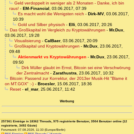
Geld verdoppelt in weniger als 2 Monaten - Danke, ich bin
raus!
-
EM-Financial
,
03.06.2017, 07:39
Es macht wohl die Wenigsten reich
-
Dirk-MV
,
03.06.2017,
10:39
Gold und Silber physisch
-
Elli
,
03.06.2017, 20:26
Das Großkapital im Vergleich zu Kryptowährungen
-
Mr.Dux
,
03.06.2017, 19:28
Visualisierung
-
CalBaer
,
03.06.2017, 20:09
Großkapital und Kryptowährungen
-
Mr.Dux
,
23.06.2017,
09:48
Aktienmarkt vs Kryptowährungen
-
Mr.Dux
,
23.06.2017,
09:50
Dirk Müller glaubt im Ernst, Bitcoin sei eine Verschwörung
der Zentralmacht
-
Zarathustra
,
23.06.2017, 10:32
Bitcoin: Passend zur Korrektur, der 2013er Musik-Hit "Blame it
on MT.GOX" :-)
-
Broesler
,
15.06.2017, 18:36
Reset
-
el_mar
,
25.06.2017, 11:42
Werbung
257361 Einträge in 18362 Threads, 975 registrierte Benutzer, 3504 Benutzer online (12
registrierte, 3492 Gäste)
Forumszeit: 07.08.2026, 11:33 (Europe/Berlin)
RSS Einträge
RSS Threads
Kontakt