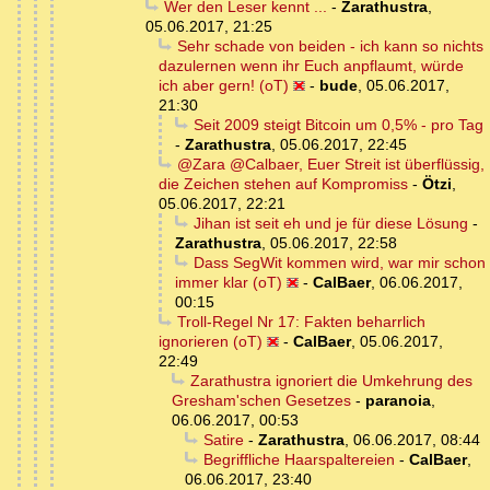
Wer den Leser kennt ...
-
Zarathustra
,
05.06.2017, 21:25
Sehr schade von beiden - ich kann so nichts
dazulernen wenn ihr Euch anpflaumt, würde
ich aber gern! (oT)
-
bude
,
05.06.2017,
21:30
Seit 2009 steigt Bitcoin um 0,5% - pro Tag
-
Zarathustra
,
05.06.2017, 22:45
@Zara @Calbaer, Euer Streit ist überflüssig,
die Zeichen stehen auf Kompromiss
-
Ötzi
,
05.06.2017, 22:21
Jihan ist seit eh und je für diese Lösung
-
Zarathustra
,
05.06.2017, 22:58
Dass SegWit kommen wird, war mir schon
immer klar (oT)
-
CalBaer
,
06.06.2017,
00:15
Troll-Regel Nr 17: Fakten beharrlich
ignorieren (oT)
-
CalBaer
,
05.06.2017,
22:49
Zarathustra ignoriert die Umkehrung des
Gresham'schen Gesetzes
-
paranoia
,
06.06.2017, 00:53
Satire
-
Zarathustra
,
06.06.2017, 08:44
Begriffliche Haarspaltereien
-
CalBaer
,
06.06.2017, 23:40