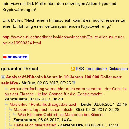
Interview mit Dirk Müller über den derzeitigen Aktien-Hype und
Kryptowährungen!
Dirk Müller: "Nach einem Finanzcrash kommt es möglicherweise zu
einer Einführung einer weltumspannenden Kryptowährung."
http://www.n-tv.de/mediathek/videos/wirtschaft/Es-ist-alles-zu-teuer-
article19900324.html
antworten
gesamter Thread:
RSS-Feed dieser Diskussion
Analyst â€žBitcoin könnte in 10 Jahren 100.000 Dollar wert
seinâ€œ
-
Mr.Dux
,
02.06.2017, 07:25
Verhundertfachung wurde hier auch vorausgeahnt - der Geist ist
aus der Flasche - keine Chance für die 'Zentralmacht'
-
Zarathustra
,
02.06.2017, 08:40
Masterluc / Pentarhudi sagt das auch
-
bude
,
02.06.2017, 20:46
Masterluc lag auch schon falsch
-
Ötzi
,
02.06.2017, 23:29
Was Elli beim Gold ist, ist Masterluc bei Bitcoin
-
Zarathustra
,
03.06.2017, 14:04
Habe auch diversifiziert
-
Zarathustra
,
03.06.2017, 14:21